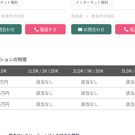
ーネット無料
インターネット無料
熊本市中央区
熊本県
熊本市中央区
問合わせ
電話する
お問合わせ
電
ションの特徴
 1DK
1LDK / 2K / 2DK
2LDK / 3K / 3DK
3LDK 
5万円
該当なし
該当なし
該当
45万円
該当なし
該当なし
該当
45万円
該当なし
該当なし
該当
N