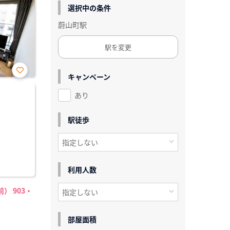
選択中の条件
蔚山町駅
駅を変更
キャンペーン
お気
に入
あり
り登
録
駅徒歩
利用人数
） 903・
部屋面積