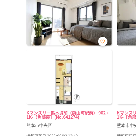
お気
に入
り登
録
Kマンスリー熊本城前（蔚山町駅前） 902・
Kマンスリ
1K-【角部屋】(No.641274)
1K-【角部
熊本市中央区
熊本市中
情報更新日 2026/08/02 12:40
情報更新日 20