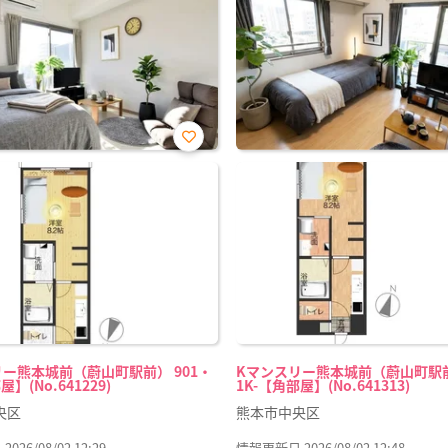
お気
に入
り登
録
ー熊本城前（蔚山町駅前） 901・
Kマンスリー熊本城前（蔚山町駅前
屋】(No.641229)
1K-【角部屋】(No.641313)
央区
熊本市中央区
26/08/02 12:29
情報更新日 2026/08/02 12:48