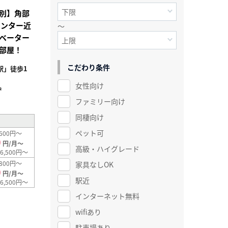
別】角部
センター近
～
ベーター
部屋！
こだわり条件
駅」徒歩1
女性向け
²
ファミリー向け
同棲向け
ペット可
600円～
0
円/月～
高級・ハイグレード
6,500円～
800円～
家具なしOK
0
円/月～
駅近
6,500円～
インターネット無料
wifiあり
駐車場あり