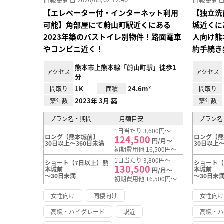
【エレベーター付・インターネット利用
【独立洗
可能】角部屋にて蔚山町駅近くにある
城近くに
2023年築のバストイレ別物件！路面電車
人向け熊
やコンビニ近く！
約手続き
熊本市上熊本線「蔚山町駅」徒歩1
アクセス
アクセス
分
1K
24.6m²
間取り
面積
間取り
2023年 3月 築
築年数
築年数
プラン名・期間
月額目安
プラン名
1日当たり 3,600円～
ロング【熊本城前】
ロング【
124,500
円/月～
30日以上～360日未満
30日以上～
初期費用他 16,500円～
1日当たり 3,800円～
ショート【7日以上】熊
ショート【
130,500
本城前
本城前
円/月～
～30日未満
～30日未
初期費用他 16,500円～
女性向け
同棲向け
女性向
高級・ハイグレード
駅近
高級・