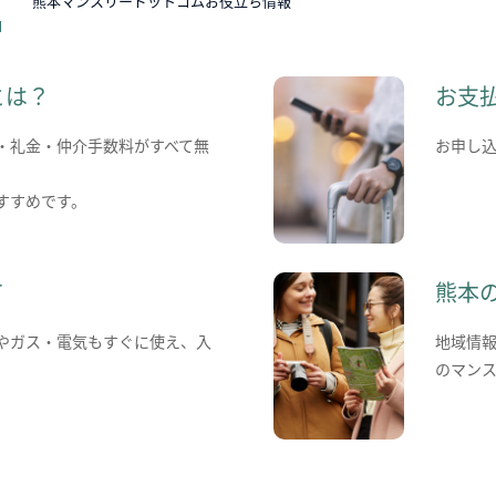
熊本マンスリードットコムお役立ち情報
とは？
お支
・礼金・仲介手数料がすべて無
お申し
すすめです。
て
熊本
やガス・電気もすぐに使え、入
地域情
のマン