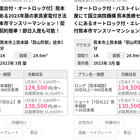
面台付・オートロック付】熊本
【オートロック付・バストイレ
ある2023年築の家具家電付き法
屋にて国立病院機構 熊本医療
本市マンスリーマンション！契
くにあるオートロック付・エレ
契約簡単！即日入居も可能！
付熊本市マンスリーマンション
熊本市上熊本線「蔚山町駅」徒歩1
熊本市上熊本線「蔚山町
アクセス
分
分
1K
24.6m²
1K
24.9m
面積
間取り
面積
2023年 3月 築
2023年 3月 築
築年数
・期間
月額目安
プラン名・期間
月額目安
1日当たり 3,600円～
1日当たり 3,
熊本城前】
ロング【熊本城前】
124,500
124,50
円/月～
360日未満
30日以上～360日未満
初期費用他 16,500円～
初期費用他 1
1日当たり 3,800円～
1日当たり 3,
7日以上】熊
ショート【7日以上】熊
130,500
130,50
本城前
円/月～
満
～30日未満
初期費用他 16,500円～
初期費用他 1
け
同棲向け
女性向け
同棲向け
ハイグレード
駅近
高級・ハイグレード
駅近