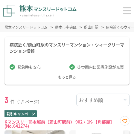
熊本マンスリードットコム
熊本市中央区
蔚山町駅
病院近くのウィ
病院近く/蔚山町駅のマンスリーマンション・ウィークリーマ
ンション情報
緊急時も安心
徒歩圏内に医療施設が充実
もっと見る
3
件（1/1ページ）
割引キャンペーン
Kマンスリー熊本城前（蔚山町駅前） 902・1K-【角部屋】
(No.641274)
お気
に入