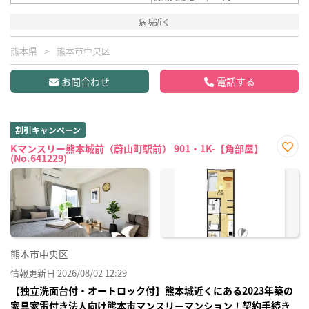
病院近く
熊本県
熊本市中央区
お問合わせ
電話する
割引キャンペーン
Kマンスリー熊本城前（蔚山町駅前） 901・1K-【角部屋】
(No.641229)
お気
に入
り登
録
熊本市中央区
情報更新日 2026/08/02 12:29
【独立洗面台付・オートロック付】熊本城近くにある2023年築の
家具家電付き法人向け熊本市マンスリーマンション！契約手続き