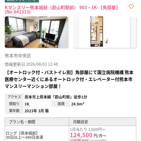
Kマンスリー熊本城前（蔚山町駅前） 903・1K-【角部屋】
(No.641313)
お気
に入
り登
録
熊本市中央区
情報更新日 2026/08/02 12:48
【オートロック付・バストイレ別】角部屋にて国立病院機構 熊本
医療センター近くにあるオートロック付・エレベーター付熊本市
マンスリーマンション部屋！
アクセス
熊本市上熊本線「蔚山町駅」徒歩1分
間取り
1K
面積
24.9m²
築年数
2023年 3月 築
プラン名・期間
月額目安
1日当たり 3,600円～
ロング【熊本城前】
124,500
円/月～
30日以上～360日未満
初期費用他 16,500円～