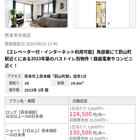
り登
録
熊本市中央区
情報更新日 2026/08/02 12:40
【エレベーター付・インターネット利用可能】角部屋にて蔚山町
駅近くにある2023年築のバストイレ別物件！路面電車やコンビニ
近く！
アクセス
熊本市上熊本線「蔚山町駅」徒歩1分
間取り
1K
面積
24.6m²
築年数
2023年 3月 築
プラン名・期間
月額目安
1日当たり 3,600円～
ロング【熊本城前】
124,500
円/月～
30日以上～360日未満
初期費用他 16,500円～
1日当たり 3,800円～
ショート【7日以上】熊本城前
130,500
円/月～
～30日未満
初期費用他 16,500円～