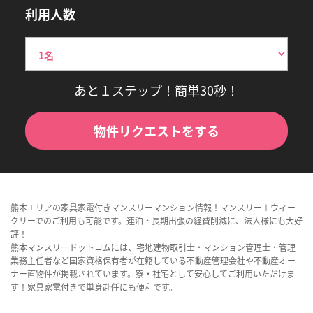
利用人数
あと１ステップ！簡単30秒！
物件リクエストをする
熊本エリアの家具家電付きマンスリーマンション情報！マンスリー＋ウィー
クリーでのご利用も可能です。連泊・長期出張の経費削減に、法人様にも大好
評！
熊本マンスリードットコムには、宅地建物取引士・マンション管理士・管理
業務主任者など国家資格保有者が在籍している不動産管理会社や不動産オー
ナー直物件が掲載されています。寮・社宅として安心してご利用いただけま
す！家具家電付きで単身赴任にも便利です。