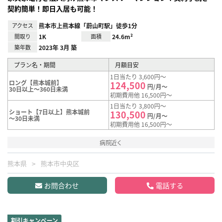
契約簡単！即日入居も可能！
アクセス
熊本市上熊本線「蔚山町駅」徒歩1分
間取り
1K
面積
24.6m²
築年数
2023年 3月 築
プラン名・期間
月額目安
1日当たり 3,600円～
ロング【熊本城前】
124,500
円/月～
30日以上～360日未満
初期費用他 16,500円～
1日当たり 3,800円～
ショート【7日以上】熊本城前
130,500
円/月～
～30日未満
初期費用他 16,500円～
病院近く
熊本県
熊本市中央区
お問合わせ
電話する
割引キャンペーン