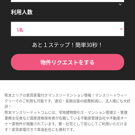
利用人数
あと１ステップ！簡単30秒！
物件リクエストをする
熊本エリアの家具家電付きマンスリーマンション情報！マンスリー＋ウィー
クリーでのご利用も可能です。連泊・長期出張の経費削減に、法人様にも大好
評！
熊本マンスリードットコムには、宅地建物取引士・マンション管理士・管理
業務主任者など国家資格保有者が在籍している不動産管理会社や不動産オー
ナー直物件が掲載されています。寮・社宅として安心してご利用いただけま
す！家具家電付きで単身赴任にも便利です。