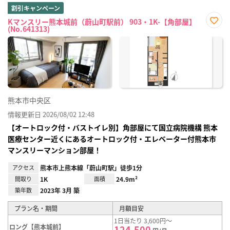
割引キャンペーン
Kマンスリー熊本城前（蔚山町駅前） 903・1K-【角部屋】
(No.641313)
お気
に入
り登
録
熊本市中央区
情報更新日 2026/08/02 12:48
【オートロック付・バストイレ別】角部屋にて国立病院機構 熊本
医療センター近くにあるオートロック付・エレベーター付熊本市
マンスリーマンション部屋！
アクセス
熊本市上熊本線「蔚山町駅」徒歩1分
間取り
1K
面積
24.9m²
築年数
2023年 3月 築
プラン名・期間
月額目安
1日当たり 3,600円～
ロング【熊本城前】
124,500