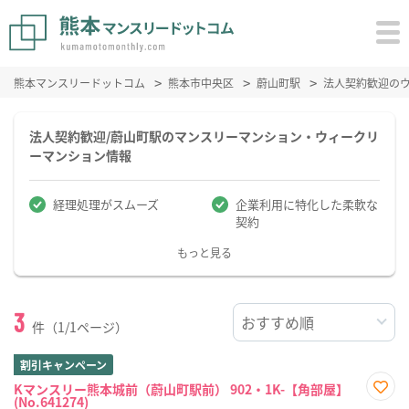
熊本マンスリードットコム
熊本市中央区
蔚山町駅
法人契約歓迎の
法人契約歓迎/蔚山町駅のマンスリーマンション・ウィークリ
ーマンション情報
経理処理がスムーズ
企業利用に特化した柔軟な
契約
もっと見る
3
件（1/1ページ）
割引キャンペーン
Kマンスリー熊本城前（蔚山町駅前） 902・1K-【角部屋】
(No.641274)
お気