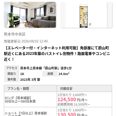
に入
り登
録
熊本市中央区
情報更新日 2026/08/02 12:40
【エレベーター付・インターネット利用可能】角部屋にて蔚山町
駅近くにある2023年築のバストイレ別物件！路面電車やコンビニ
近く！
アクセス
熊本市上熊本線「蔚山町駅」徒歩1分
間取り
1K
面積
24.6m²
築年数
2023年 3月 築
プラン名・期間
月額目安
1日当たり 3,600円～
ロング【熊本城前】
124,500
円/月～
30日以上～360日未満
初期費用他 16,500円～
1日当たり 3,800円～
ショート【7日以上】熊本城前
130,500
円/月～