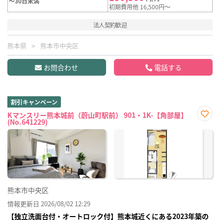
～30日未満
初期費用他 16,500円～
法人契約歓迎
熊本県
熊本市中央区
お問合わせ
電話する
割引キャンペーン
Kマンスリー熊本城前（蔚山町駅前） 901・1K-【角部屋】
(No.641229)
お気
に入
り登
録
熊本市中央区
情報更新日 2026/08/02 12:29
【独立洗面台付・オートロック付】熊本城近くにある2023年築の