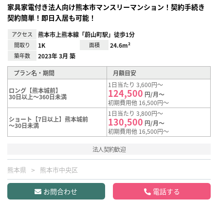
家具家電付き法人向け熊本市マンスリーマンション！契約手続き
契約簡単！即日入居も可能！
アクセス
熊本市上熊本線「蔚山町駅」徒歩1分
間取り
1K
面積
24.6m²
築年数
2023年 3月 築
プラン名・期間
月額目安
1日当たり 3,600円～
ロング【熊本城前】
124,500
円/月～
30日以上～360日未満
初期費用他 16,500円～
1日当たり 3,800円～
ショート【7日以上】熊本城前
130,500
円/月～
～30日未満
初期費用他 16,500円～
法人契約歓迎
熊本県
熊本市中央区
お問合わせ
電話する