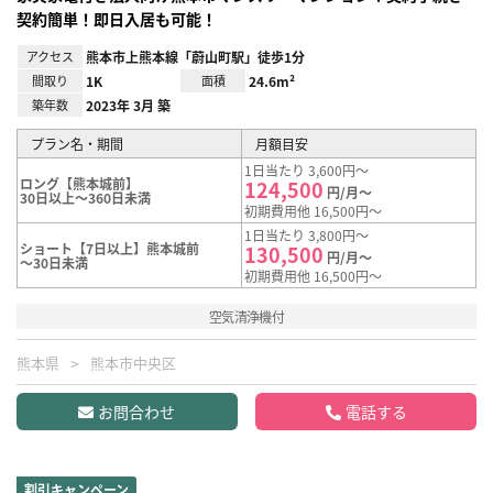
契約簡単！即日入居も可能！
アクセス
熊本市上熊本線「蔚山町駅」徒歩1分
間取り
1K
面積
24.6m²
築年数
2023年 3月 築
プラン名・期間
月額目安
1日当たり 3,600円～
ロング【熊本城前】
124,500
円/月～
30日以上～360日未満
初期費用他 16,500円～
1日当たり 3,800円～
ショート【7日以上】熊本城前
130,500
円/月～
～30日未満
初期費用他 16,500円～
空気清浄機付
熊本県
熊本市中央区
お問合わせ
電話する
割引キャンペーン