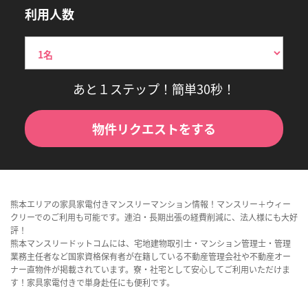
利用人数
あと１ステップ！簡単30秒！
物件リクエストをする
熊本エリアの家具家電付きマンスリーマンション情報！マンスリー＋ウィー
クリーでのご利用も可能です。連泊・長期出張の経費削減に、法人様にも大好
評！
熊本マンスリードットコムには、宅地建物取引士・マンション管理士・管理
業務主任者など国家資格保有者が在籍している不動産管理会社や不動産オー
ナー直物件が掲載されています。寮・社宅として安心してご利用いただけま
す！家具家電付きで単身赴任にも便利です。