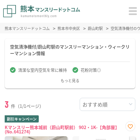
熊本マンスリードットコム
熊本市中央区
蔚山町駅
空気清浄機付の
空気清浄機付/蔚山町駅のマンスリーマンション・ウィークリ
ーマンション情報
清潔な室内空気を常に維持
花粉対策◎
もっと見る
3
件（1/1ページ）
割引キャンペーン
Kマンスリー熊本城前（蔚山町駅前） 902・1K-【角部屋】
(No.641274)
お気
に入