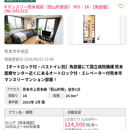
Kマンスリー熊本城前（蔚山町駅前） 903・1K-【角部屋】
(No.641313)
お気
に入
り登
録
熊本市中央区
情報更新日 2026/08/02 12:48
【オートロック付・バストイレ別】角部屋にて国立病院機構 熊本
医療センター近くにあるオートロック付・エレベーター付熊本市
マンスリーマンション部屋！
アクセス
熊本市上熊本線「蔚山町駅」徒歩1分
間取り
1K
面積
24.9m²
築年数
2023年 3月 築
プラン名・期間
月額目安
1日当たり 3,600円～
ロング【熊本城前】
124,500
円/月～
30日以上～360日未満
初期費用他 16,500円～