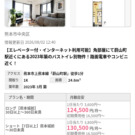
り登
録
熊本市中央区
情報更新日 2026/08/02 12:40
【エレベーター付・インターネット利用可能】角部屋にて蔚山町
駅近くにある2023年築のバストイレ別物件！路面電車やコンビニ
近く！
アクセス
熊本市上熊本線「蔚山町駅」徒歩1分
間取り
1K
面積
24.6m²
築年数
2023年 3月 築
プラン名・期間
月額目安
1日当たり 3,600円～
ロング【熊本城前】
124,500
円/月～
30日以上～360日未満
初期費用他 16,500円～
1日当たり 3,800円～
ショート【7日以上】熊本城前
130,500
円/月～
～30日未満
初期費用他 16,500円～