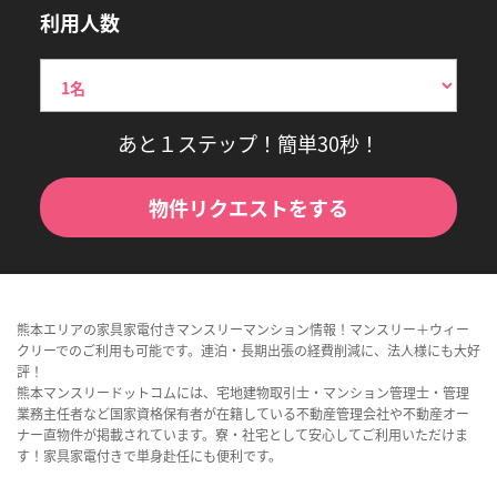
利用人数
あと１ステップ！簡単30秒！
物件リクエストをする
熊本エリアの家具家電付きマンスリーマンション情報！マンスリー＋ウィー
クリーでのご利用も可能です。連泊・長期出張の経費削減に、法人様にも大好
評！
熊本マンスリードットコムには、宅地建物取引士・マンション管理士・管理
業務主任者など国家資格保有者が在籍している不動産管理会社や不動産オー
ナー直物件が掲載されています。寮・社宅として安心してご利用いただけま
す！家具家電付きで単身赴任にも便利です。