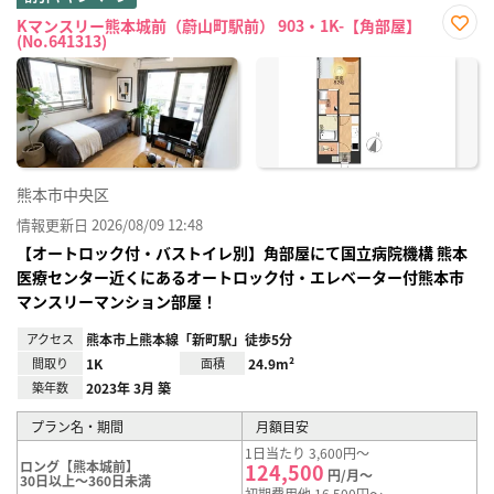
Kマンスリー熊本城前（蔚山町駅前） 903・1K-【角部屋】
(No.641313)
お気
に入
り登
録
熊本市中央区
情報更新日 2026/08/09 12:48
【オートロック付・バストイレ別】角部屋にて国立病院機構 熊本
医療センター近くにあるオートロック付・エレベーター付熊本市
マンスリーマンション部屋！
アクセス
熊本市上熊本線「新町駅」徒歩5分
間取り
1K
面積
24.9m²
築年数
2023年 3月 築
プラン名・期間
月額目安
1日当たり 3,600円～
ロング【熊本城前】
124,500
円/月～
30日以上～360日未満
初期費用他 16,500円～