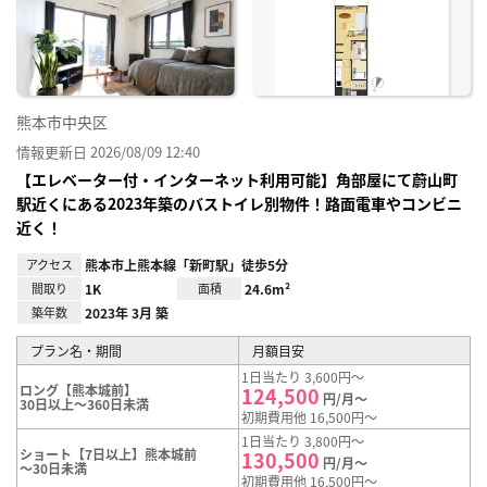
り登
録
熊本市中央区
情報更新日 2026/08/09 12:40
【エレベーター付・インターネット利用可能】角部屋にて蔚山町
駅近くにある2023年築のバストイレ別物件！路面電車やコンビニ
近く！
アクセス
熊本市上熊本線「新町駅」徒歩5分
間取り
1K
面積
24.6m²
築年数
2023年 3月 築
プラン名・期間
月額目安
1日当たり 3,600円～
ロング【熊本城前】
124,500
円/月～
30日以上～360日未満
初期費用他 16,500円～
1日当たり 3,800円～
ショート【7日以上】熊本城前
130,500
円/月～
～30日未満
初期費用他 16,500円～