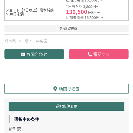
1日当たり 3,800円～
ショート【7日以上】熊本城前
130,500
円/月～
～30日未満
初期費用他 16,500円～
上階･眺望抜群
熊本県
熊本市中央区
お問合わせ
電話する
地図で検索
選択条件変更
選択中の条件
新町駅