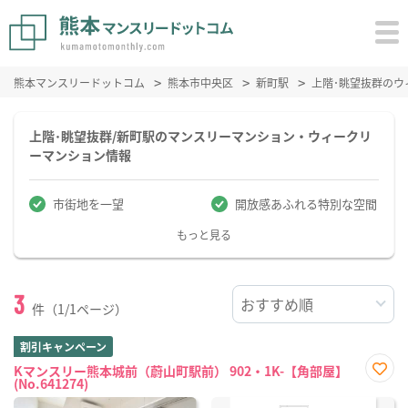
熊本マンスリードットコム
熊本市中央区
新町駅
上階･眺望抜群の
上階･眺望抜群/新町駅のマンスリーマンション・ウィークリ
ーマンション情報
市街地を一望
開放感あふれる特別な空間
もっと見る
3
件（1/1ページ）
割引キャンペーン
Kマンスリー熊本城前（蔚山町駅前） 902・1K-【角部屋】
(No.641274)
お気
に入