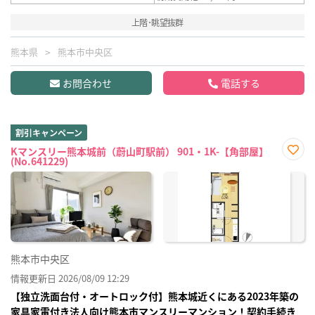
上階･眺望抜群
熊本県
熊本市中央区
お問合わせ
電話する
割引キャンペーン
Kマンスリー熊本城前（蔚山町駅前） 901・1K-【角部屋】
(No.641229)
お気
に入
り登
録
熊本市中央区
情報更新日 2026/08/09 12:29
【独立洗面台付・オートロック付】熊本城近くにある2023年築の
家具家電付き法人向け熊本市マンスリーマンション！契約手続き