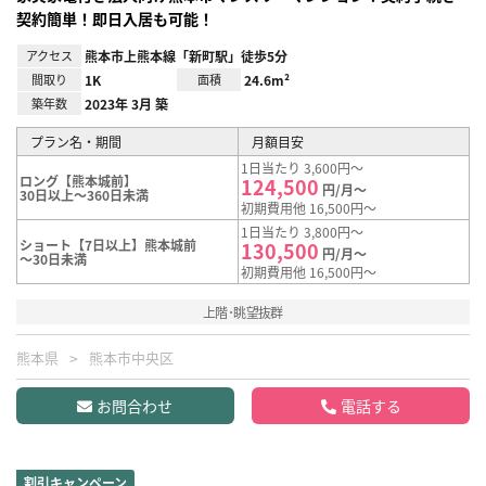
契約簡単！即日入居も可能！
アクセス
熊本市上熊本線「新町駅」徒歩5分
間取り
1K
面積
24.6m²
築年数
2023年 3月 築
プラン名・期間
月額目安
1日当たり 3,600円～
ロング【熊本城前】
124,500
円/月～
30日以上～360日未満
初期費用他 16,500円～
1日当たり 3,800円～
ショート【7日以上】熊本城前
130,500
円/月～
～30日未満
初期費用他 16,500円～
上階･眺望抜群
熊本県
熊本市中央区
お問合わせ
電話する
割引キャンペーン