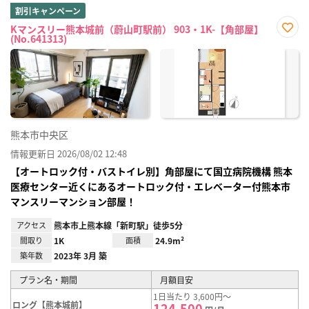
割引キャンペーン
Kマンスリー熊本城前（蔚山町駅前） 903・1K-【角部屋】
(No.641313)
お気
に入
り登
録
熊本市中央区
情報更新日 2026/08/02 12:48
【オートロック付・バストイレ別】角部屋にて国立病院機構 熊本
医療センター近くにあるオートロック付・エレベーター付熊本市
マンスリーマンション部屋！
アクセス
熊本市上熊本線「新町駅」徒歩5分
間取り
1K
面積
24.9m²
築年数
2023年 3月 築
プラン名・期間
月額目安
1日当たり 3,600円～
ロング【熊本城前】
124,500