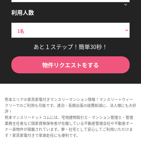
利用人数
あと１ステップ！簡単30秒！
物件リクエストをする
熊本エリアの家具家電付きマンスリーマンション情報！マンスリー＋ウィー
クリーでのご利用も可能です。連泊・長期出張の経費削減に、法人様にも大好
評！
熊本マンスリードットコムには、宅地建物取引士・マンション管理士・管理
業務主任者など国家資格保有者が在籍している不動産管理会社や不動産オー
ナー直物件が掲載されています。寮・社宅として安心してご利用いただけま
す！家具家電付きで単身赴任にも便利です。