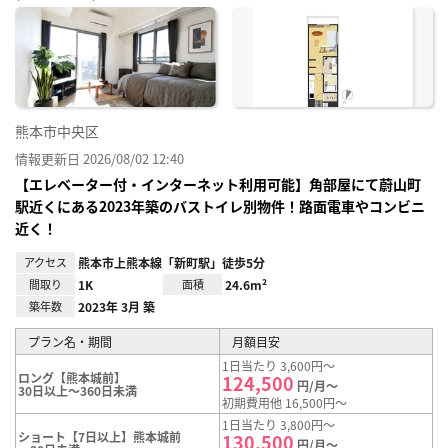
に入
り登
録
熊本市中央区
情報更新日 2026/08/02 12:40
【エレベーター付・インターネット利用可能】角部屋にて蔚山町
駅近くにある2023年築のバストイレ別物件！路面電車やコンビニ
近く！
アクセス
熊本市上熊本線「新町駅」徒歩5分
間取り
1K
面積
24.6m²
築年数
2023年 3月 築
プラン名・期間
月額目安
1日当たり 3,600円～
ロング【熊本城前】
124,500
円/月～
30日以上～360日未満
初期費用他 16,500円～
1日当たり 3,800円～
ショート【7日以上】熊本城前
130,500
円/月～