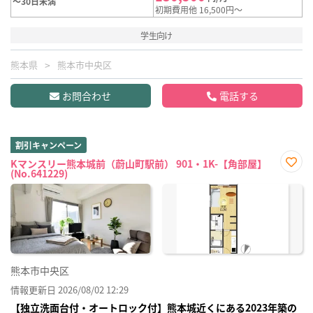
～30日未満
初期費用他 16,500円～
学生向け
熊本県
熊本市中央区
お問合わせ
電話する
割引キャンペーン
Kマンスリー熊本城前（蔚山町駅前） 901・1K-【角部屋】
(No.641229)
お気
に入
り登
録
熊本市中央区
情報更新日 2026/08/02 12:29
【独立洗面台付・オートロック付】熊本城近くにある2023年築の