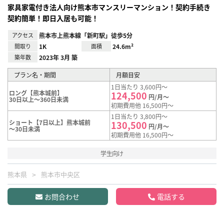
家具家電付き法人向け熊本市マンスリーマンション！契約手続き
契約簡単！即日入居も可能！
アクセス
熊本市上熊本線「新町駅」徒歩5分
間取り
1K
面積
24.6m²
築年数
2023年 3月 築
プラン名・期間
月額目安
1日当たり 3,600円～
ロング【熊本城前】
124,500
円/月～
30日以上～360日未満
初期費用他 16,500円～
1日当たり 3,800円～
ショート【7日以上】熊本城前
130,500
円/月～
～30日未満
初期費用他 16,500円～
学生向け
熊本県
熊本市中央区
お問合わせ
電話する