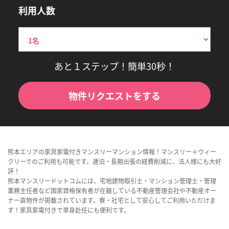
利用人数
あと１ステップ！簡単30秒！
物件リクエストをする
熊本エリアの家具家電付きマンスリーマンション情報！マンスリー＋ウィー
クリーでのご利用も可能です。連泊・長期出張の経費削減に、法人様にも大好
評！
熊本マンスリードットコムには、宅地建物取引士・マンション管理士・管理
業務主任者など国家資格保有者が在籍している不動産管理会社や不動産オー
ナー直物件が掲載されています。寮・社宅として安心してご利用いただけま
す！家具家電付きで単身赴任にも便利です。