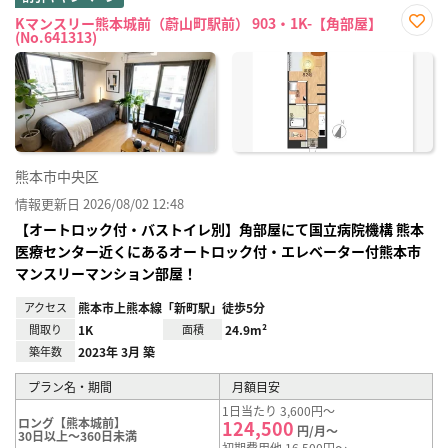
Kマンスリー熊本城前（蔚山町駅前） 903・1K-【角部屋】
(No.641313)
お気
に入
り登
録
熊本市中央区
情報更新日 2026/08/02 12:48
【オートロック付・バストイレ別】角部屋にて国立病院機構 熊本
医療センター近くにあるオートロック付・エレベーター付熊本市
マンスリーマンション部屋！
アクセス
熊本市上熊本線「新町駅」徒歩5分
間取り
1K
面積
24.9m²
築年数
2023年 3月 築
プラン名・期間
月額目安
1日当たり 3,600円～
ロング【熊本城前】
124,500
円/月～
30日以上～360日未満
初期費用他 16,500円～