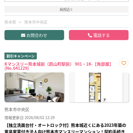
病院近く
熊本県
熊本市中央区
お問合わせ
電話する
割引キャンペーン
Kマンスリー熊本城前（蔚山町駅前） 901・1K-【角部屋】
(No.641229)
お気
に入
り登
録
熊本市中央区
情報更新日 2026/08/02 12:29
【独立洗面台付・オートロック付】熊本城近くにある2023年築の
家具家電付き法人向け熊本市マンスリーマンション！契約手続き