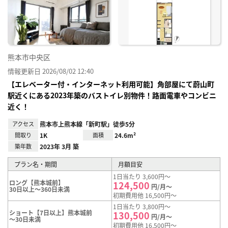
り登
録
熊本市中央区
情報更新日 2026/08/02 12:40
【エレベーター付・インターネット利用可能】角部屋にて蔚山町
駅近くにある2023年築のバストイレ別物件！路面電車やコンビニ
近く！
アクセス
熊本市上熊本線「新町駅」徒歩5分
間取り
1K
面積
24.6m²
築年数
2023年 3月 築
プラン名・期間
月額目安
1日当たり 3,600円～
ロング【熊本城前】
124,500
円/月～
30日以上～360日未満
初期費用他 16,500円～
1日当たり 3,800円～
ショート【7日以上】熊本城前
130,500
円/月～
～30日未満
初期費用他 16,500円～