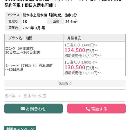
契約簡単！即日入居も可能！
アクセス
熊本市上熊本線「新町駅」徒歩5分
間取り
1K
面積
24.6m²
築年数
2023年 3月 築
プラン名・期間
月額目安
1日当たり 3,600円～
ロング【熊本城前】
124,500
円/月～
30日以上～360日未満
初期費用他 16,500円～
1日当たり 3,800円～
ショート【7日以上】熊本城前
130,500
円/月～
～30日未満
初期費用他 16,500円～
病院近く
熊本県
熊本市中央区
お問合わせ
電話する
割引キャンペーン