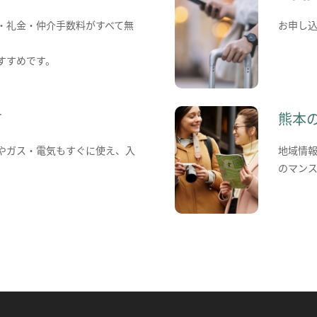
・礼金・仲介手数料がすべて無
お申し
すすめです。
て
熊本
やガス・電気もすぐに使え、入
地域情
のマン