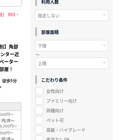
利用人数
） 903・
部屋面積
別】角部
センター近
～
ベーター
部屋！
こだわり条件
」徒歩5分
²
女性向け
ファミリー向け
同棲向け
600円～
0
ペット可
円/月～
6,500円～
高級・ハイグレード
800円～
0
家具なしOK
円/月～