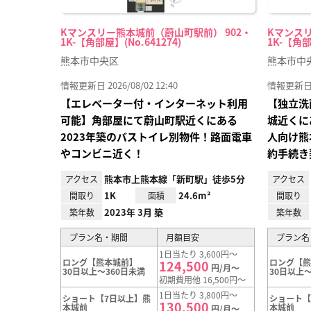
Kマンスリー熊本城前（蔚山町駅前） 902・
Kマンスリ
1K-【角部屋】(No.641274)
1K-【角部
熊本市中央区
熊本市中
情報更新日 2026/08/02 12:40
情報更新日 20
【エレベーター付・インターネット利用
【独立洗
可能】角部屋にて蔚山町駅近くにある
城近くに
2023年築のバストイレ別物件！路面電車
人向け熊
やコンビニ近く！
約手続き
熊本市上熊本線「新町駅」徒歩5分
アクセス
アクセス
1K
24.6m²
間取り
面積
間取り
2023年 3月 築
築年数
築年数
プラン名・期間
月額目安
プラン名
1日当たり 3,600円～
ロング【熊本城前】
ロング【
124,500
円/月～
30日以上～360日未満
30日以上～
初期費用他 16,500円～
1日当たり 3,800円～
ショート【7日以上】熊
ショート【
130,500
本城前
本城前
円/月～