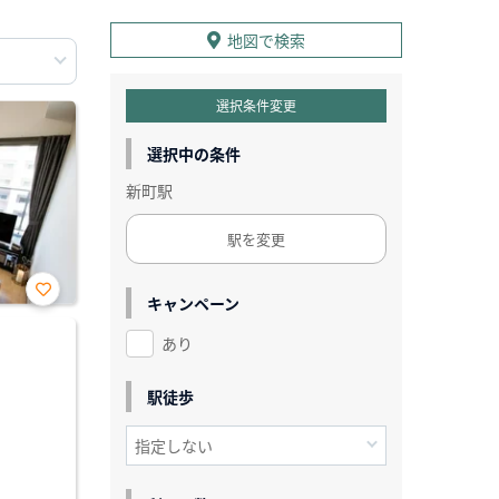
地図で検索
選択条件変更
選択中の条件
新町駅
駅を変更
キャンペーン
お気
に入
あり
り登
録
駅徒歩