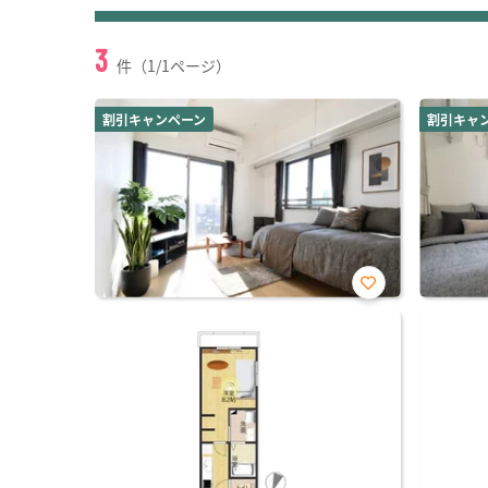
3
件（1/1ページ）
割引キャンペーン
割引キャ
お気
に入
り登
録