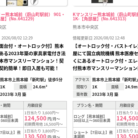
ー熊本城前（蔚山町駅前） 901・
Kマンスリー熊本城前（蔚山町駅前
屋】(No.641229)
1K-【角部屋】(No.641313)
央区
熊本市中央区
26/08/02 12:29
情報更新日 2026/08/02 12:48
面台付・オートロック付】熊本
【オートロック付・バストイレ
ある2023年築の家具家電付き法
屋にて国立病院機構 熊本医療
本市マンスリーマンション！契
くにあるオートロック付・エレ
契約簡単！即日入居も可能！
付熊本市マンスリーマンション
熊本市上熊本線「新町駅」徒歩5分
熊本市上熊本線「新町駅
アクセス
1K
24.6m²
1K
24.9m
面積
間取り
面積
2023年 3月 築
2023年 3月 築
築年数
・期間
月額目安
プラン名・期間
月額目安
1日当たり 3,600円～
1日当たり 3,
熊本城前】
ロング【熊本城前】
124,500
124,50
円/月～
360日未満
30日以上～360日未満
初期費用他 16,500円～
初期費用他 1
1日当たり 3,800円～
1日当たり 3,
7日以上】熊
ショート【7日以上】熊
130,500
130,50
本城前
円/月～