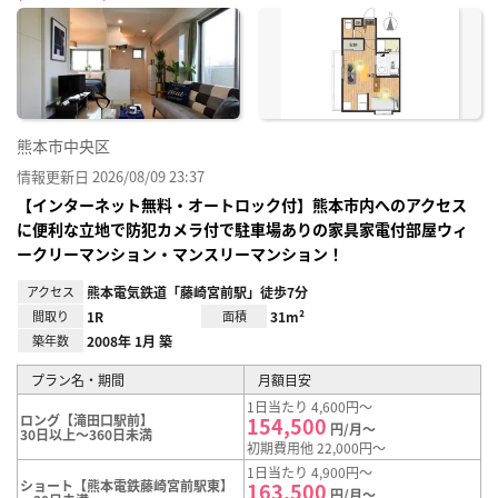
に入
り登
録
熊本市中央区
情報更新日 2026/08/09 23:37
【インターネット無料・オートロック付】熊本市内へのアクセス
に便利な立地で防犯カメラ付で駐車場ありの家具家電付部屋ウィ
ークリーマンション・マンスリーマンション！
アクセス
熊本電気鉄道「藤崎宮前駅」徒歩7分
間取り
1R
面積
31m²
築年数
2008年 1月 築
プラン名・期間
月額目安
1日当たり 4,600円～
ロング【滝田口駅前】
154,500
円/月～
30日以上～360日未満
初期費用他 22,000円～
1日当たり 4,900円～
ショート【熊本電鉄藤崎宮前駅東】
163,500
円/月～