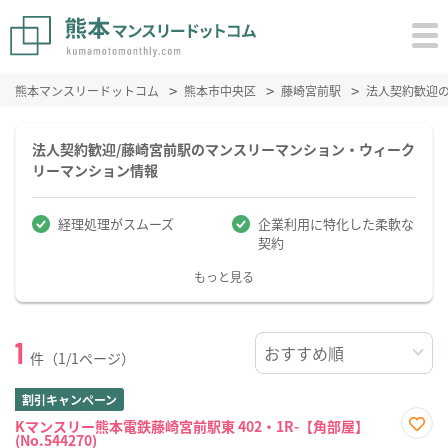
熊本マンスリードットコム
熊本市中央区
藤崎宮前駅
法人契約歓迎
法人契約歓迎/藤崎宮前駅のマンスリーマンション・ウィーク
リーマンション情報
経理処理がスムーズ
企業利用に特化した柔軟な
契約
もっと見る
1
件（1/1ページ）
割引キャンペーン
Kマンスリー熊本電鉄藤崎宮前駅東 402・1R-【角部屋】
(No.544270)
お気