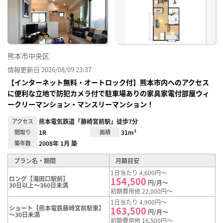
り登
録
熊本市中央区
情報更新日 2026/08/09 23:37
【インターネット無料・オートロック付】熊本市内へのアクセス
に便利な立地で防犯カメラ付で駐車場ありの家具家電付部屋ウィ
ークリーマンション・マンスリーマンション！
アクセス
熊本電気鉄道「藤崎宮前駅」徒歩7分
間取り
1R
面積
31m²
築年数
2008年 1月 築
プラン名・期間
月額目安
1日当たり 4,600円～
ロング【滝田口駅前】
154,500
円/月～
30日以上～360日未満
初期費用他 22,000円～
1日当たり 4,900円～
ショート【熊本電鉄藤崎宮前駅東】
163,500
円/月～
～30日未満
初期費用他 16,500円～