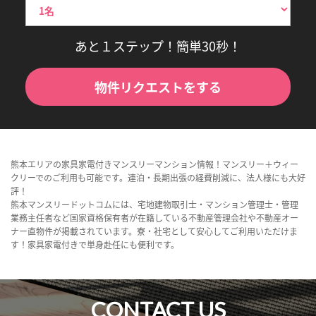
あと１ステップ！簡単30秒！
物件リクエストをする
熊本エリアの家具家電付きマンスリーマンション情報！マンスリー＋ウィー
クリーでのご利用も可能です。連泊・長期出張の経費削減に、法人様にも大好
評！
熊本マンスリードットコムには、宅地建物取引士・マンション管理士・管理
業務主任者など国家資格保有者が在籍している不動産管理会社や不動産オー
ナー直物件が掲載されています。寮・社宅として安心してご利用いただけま
す！家具家電付きで単身赴任にも便利です。
CONTACT US