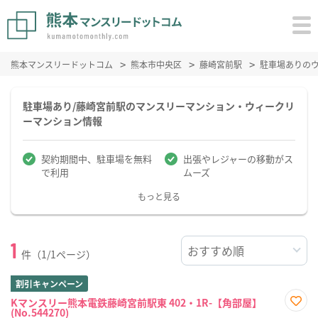
熊本マンスリードットコム
熊本市中央区
藤崎宮前駅
駐車場ありの
駐車場あり/藤崎宮前駅のマンスリーマンション・ウィークリ
ーマンション情報
契約期間中、駐車場を無料
出張やレジャーの移動がス
で利用
ムーズ
もっと見る
1
件（1/1ページ）
割引キャンペーン
Kマンスリー熊本電鉄藤崎宮前駅東 402・1R-【角部屋】
(No.544270)
お気