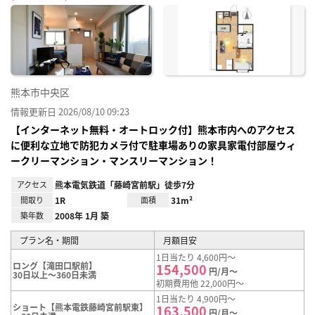
に入
り登
録
熊本市中央区
情報更新日 2026/08/10 09:23
【インターネット無料・オートロック付】熊本市内へのアクセス
に便利な立地で防犯カメラ付で駐車場ありの家具家電付部屋ウィ
ークリーマンション・マンスリーマンション！
アクセス
熊本電気鉄道「藤崎宮前駅」徒歩7分
間取り
1R
面積
31m²
築年数
2008年 1月 築
プラン名・期間
月額目安
1日当たり 4,600円～
ロング【滝田口駅前】
154,500
円/月～
30日以上～360日未満
初期費用他 22,000円～
1日当たり 4,900円～
ショート【熊本電鉄藤崎宮前駅東】
163,500
円/月～