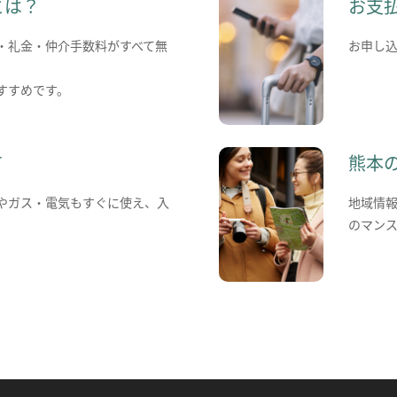
とは？
お支
・礼金・仲介手数料がすべて無
お申し
すすめです。
て
熊本
やガス・電気もすぐに使え、入
地域情
のマン