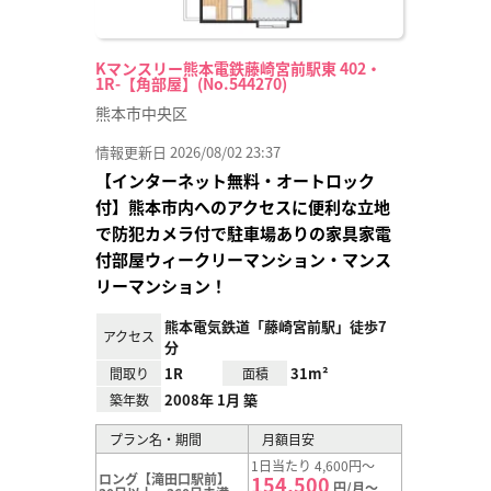
Kマンスリー熊本電鉄藤崎宮前駅東 402・
1R-【角部屋】(No.544270)
熊本市中央区
情報更新日 2026/08/02 23:37
【インターネット無料・オートロック
付】熊本市内へのアクセスに便利な立地
で防犯カメラ付で駐車場ありの家具家電
付部屋ウィークリーマンション・マンス
リーマンション！
熊本電気鉄道「藤崎宮前駅」徒歩7
アクセス
分
1R
31m²
間取り
面積
2008年 1月 築
築年数
プラン名・期間
月額目安
1日当たり 4,600円～
ロング【滝田口駅前】
154,500
円/月～