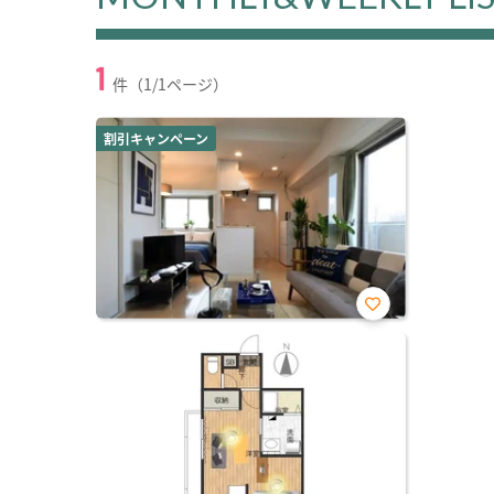
1
件（1/1ページ）
割引キャンペーン
お気
に入
り登
録