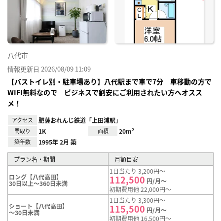
り登
録
八代市
情報更新日 2026/08/09 11:09
【バストイレ別・駐車場あり】八代駅まで車で7分 車移動の方で
WIFI無料なので ビジネスで割安にご利用されたい方へオスス
メ！
アクセス
肥薩おれんじ鉄道「上田浦駅」
間取り
1K
面積
20m²
築年数
1995年 2月 築
プラン名・期間
月額目安
1日当たり 3,200円～
ロング【八代高田】
112,500
円/月～
30日以上～360日未満
初期費用他 22,000円～
1日当たり 3,300円～
ショート【八代高田】
115,500
円/月～
～30日未満
初期費用他 16,500円～