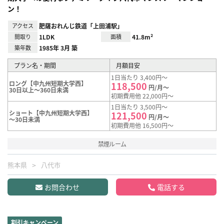
ン！
アクセス
肥薩おれんじ鉄道「上田浦駅」
間取り
1LDK
面積
41.8m²
築年数
1985年 3月 築
プラン名・期間
月額目安
1日当たり 3,400円～
ロング【中九州短期大学西】
118,500
円/月～
30日以上～360日未満
初期費用他 22,000円～
1日当たり 3,500円～
ショート【中九州短期大学西】
121,500
円/月～
～30日未満
初期費用他 16,500円～
禁煙ルーム
熊本県
八代市
お問合わせ
電話する
割引キャンペーン