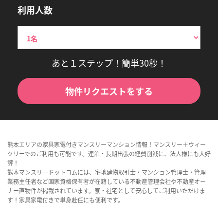
利用人数
あと１ステップ！簡単30秒！
物件リクエストをする
熊本エリアの家具家電付きマンスリーマンション情報！マンスリー＋ウィー
クリーでのご利用も可能です。連泊・長期出張の経費削減に、法人様にも大好
評！
熊本マンスリードットコムには、宅地建物取引士・マンション管理士・管理
業務主任者など国家資格保有者が在籍している不動産管理会社や不動産オー
ナー直物件が掲載されています。寮・社宅として安心してご利用いただけま
す！家具家電付きで単身赴任にも便利です。