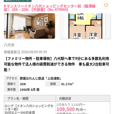
Kマンスリーイオン八代ショッピングセンター前（臨港線
前） 206・2DK-【中部屋】(No.479969)
お気
に入
り登
録
八代市
情報更新日 2026/08/09 09:39
【ファミリー物件・駐車場有】八代駅へ車で9分にある多数名利用
可能な物件で法人様の経費削減ができる物件 車も最大2台駐車可
能！
アクセス
肥薩おれんじ鉄道「上田浦駅」
間取り
2DK
面積
41.17m²
築年数
1998年 8月 築
プラン名・期間
月額目安
1日当たり 3,100円～
ロング【イオン八代ショッピングセ
109,500
ンター前】
円/月～
30日以上～360日未満
初期費用他 33,000円～