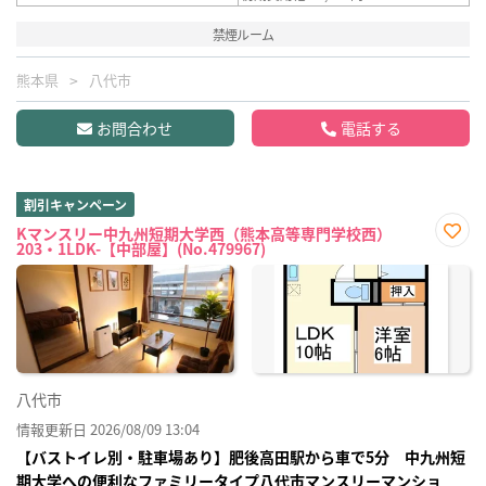
禁煙ルーム
熊本県
八代市
お問合わせ
電話する
割引キャンペーン
Kマンスリー中九州短期大学西（熊本高等専門学校西）
203・1LDK-【中部屋】(No.479967)
お気
に入
り登
録
八代市
情報更新日 2026/08/09 13:04
【バストイレ別・駐車場あり】肥後高田駅から車で5分 中九州短
期大学への便利なファミリータイプ八代市マンスリーマンショ