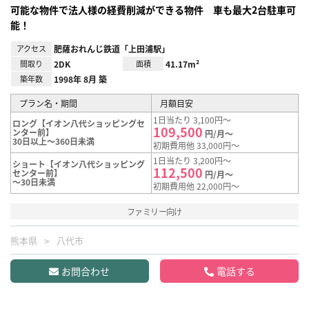
可能な物件で法人様の経費削減ができる物件 車も最大2台駐車可
能！
アクセス
肥薩おれんじ鉄道「上田浦駅」
間取り
2DK
面積
41.17m²
築年数
1998年 8月 築
プラン名・期間
月額目安
1日当たり 3,100円～
ロング【イオン八代ショッピングセ
109,500
ンター前】
円/月～
30日以上～360日未満
初期費用他 33,000円～
1日当たり 3,200円～
ショート【イオン八代ショッピング
112,500
センター前】
円/月～
～30日未満
初期費用他 22,000円～
ファミリー向け
熊本県
八代市
お問合わせ
電話する