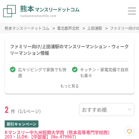
熊本マンスリードットコム
葦北郡芦北町
上田浦駅
ファミリー向け
ファミリー向け/上田浦駅のマンスリーマンション・ウィーク
リーマンション情報
広々リビングで家族でも快
キッチン・家電完備で自炊
適
も楽々
もっと見る
2
件（1/1ページ）
割引キャンペーン
Kマンスリー中九州短期大学西（熊本高等専門学校西）
203・1LDK-【中部屋】(No.479967)
お気