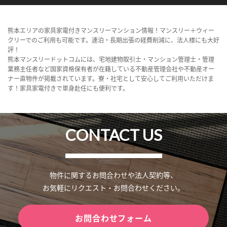
熊本エリアの家具家電付きマンスリーマンション情報！マンスリー＋ウィー
クリーでのご利用も可能です。連泊・長期出張の経費削減に、法人様にも大好
評！
熊本マンスリードットコムには、宅地建物取引士・マンション管理士・管理
業務主任者など国家資格保有者が在籍している不動産管理会社や不動産オー
ナー直物件が掲載されています。寮・社宅として安心してご利用いただけま
す！家具家電付きで単身赴任にも便利です。
CONTACT US
物件に関するお問合わせや法人契約等、
お気軽にリクエスト・お問合わせください。
お問合わせフォーム