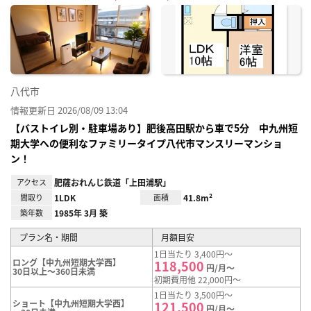
に入
り登
録
八代市
情報更新日 2026/08/09 13:04
【バストイレ別・駐車場あり】肥後高田駅から車で5分 中九州短
期大学への便利なファミリータイプ八代市マンスリーマンショ
ン！
アクセス
肥薩おれんじ鉄道「上田浦駅」
間取り
1LDK
面積
41.8m²
築年数
1985年 3月 築
プラン名・期間
月額目安
1日当たり 3,400円～
ロング【中九州短期大学西】
118,500
円/月～
30日以上～360日未満
初期費用他 22,000円～
1日当たり 3,500円～
ショート【中九州短期大学西】
121,500
円/月～