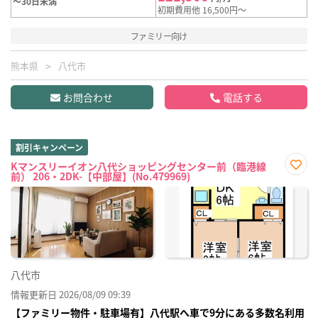
～30日未満
初期費用他 16,500円～
ファミリー向け
熊本県
八代市
お問合わせ
電話する
割引キャンペーン
Kマンスリーイオン八代ショッピングセンター前（臨港線
前） 206・2DK-【中部屋】(No.479969)
お気
に入
り登
録
八代市
情報更新日 2026/08/09 09:39
【ファミリー物件・駐車場有】八代駅へ車で9分にある多数名利用