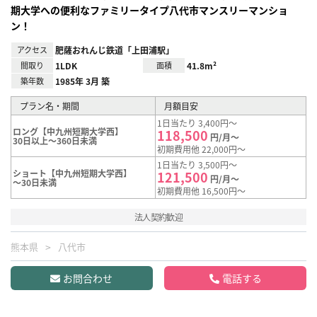
期大学への便利なファミリータイプ八代市マンスリーマンショ
ン！
アクセス
肥薩おれんじ鉄道「上田浦駅」
間取り
1LDK
面積
41.8m²
築年数
1985年 3月 築
プラン名・期間
月額目安
1日当たり 3,400円～
ロング【中九州短期大学西】
118,500
円/月～
30日以上～360日未満
初期費用他 22,000円～
1日当たり 3,500円～
ショート【中九州短期大学西】
121,500
円/月～
～30日未満
初期費用他 16,500円～
法人契約歓迎
熊本県
八代市
お問合わせ
電話する