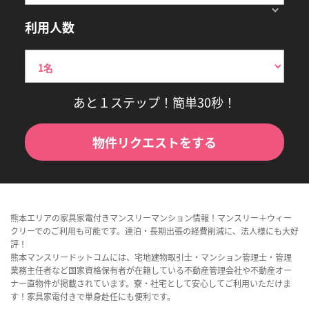
利用人数
あと１ステップ！簡単30秒！
物件リクエストをする
熊本エリアの家具家電付きマンスリーマンション情報！マンスリー＋ウィー
クリーでのご利用も可能です。連泊・長期出張の経費削減に、法人様にも大好
評！
熊本マンスリードットコムには、宅地建物取引士・マンション管理士・管理
業務主任者など国家資格保有者が在籍している不動産管理会社や不動産オー
ナー直物件が掲載されています。寮・社宅として安心してご利用いただけま
す！家具家電付きで単身赴任にも便利です。