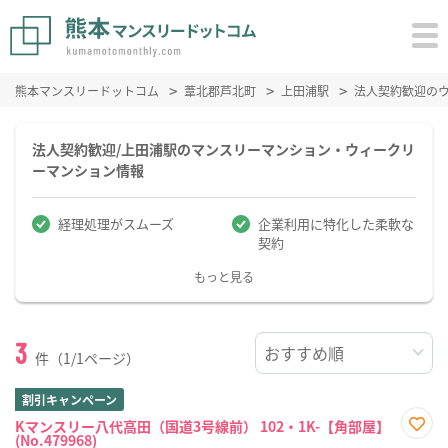
熊本マンスリードットコム
葦北郡芦北町
上田浦駅
法人契約歓迎の
法人契約歓迎/上田浦駅のマンスリーマンション・ウィークリ
ーマンション情報
経理処理がスムーズ
企業利用に特化した柔軟な
契約
もっと見る
3
件（1/1ページ）
割引キャンペーン
Kマンスリー八代高田（国道3号線前） 102・1K-【角部屋】
(No.479968)
お気