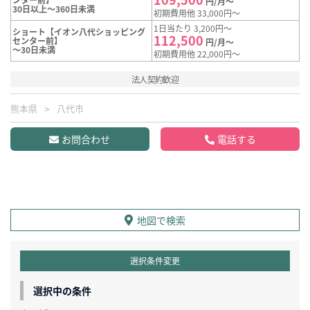
円/月～
30日以上～360日未満
初期費用他 33,000円～
1日当たり 3,200円～
ショート【イオン八代ショッピング
112,500
センター前】
円/月～
～30日未満
初期費用他 22,000円～
法人契約歓迎
熊本県
八代市
お問合わせ
電話する
地図で検索
選択条件変更
選択中の条件