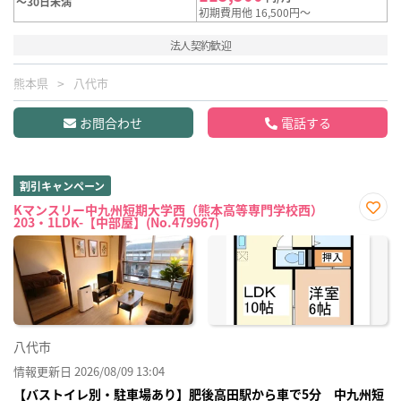
～30日未満
初期費用他 16,500円～
法人契約歓迎
熊本県
八代市
お問合わせ
電話する
割引キャンペーン
Kマンスリー中九州短期大学西（熊本高等専門学校西）
203・1LDK-【中部屋】(No.479967)
お気
に入
り登
録
八代市
情報更新日 2026/08/09 13:04
【バストイレ別・駐車場あり】肥後高田駅から車で5分 中九州短