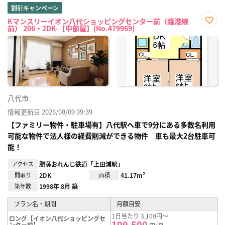
割引キャンペーン
Kマンスリーイオン八代ショッピングセンター前（臨港線
前） 206・2DK-【中部屋】(No.479969)
お気
に入
り登
録
八代市
情報更新日 2026/08/09 09:39
【ファミリー物件・駐車場有】八代駅へ車で9分にある多数名利用
可能な物件で法人様の経費削減ができる物件 車も最大2台駐車可
能！
アクセス
肥薩おれんじ鉄道「上田浦駅」
間取り
2DK
面積
41.17m²
築年数
1998年 8月 築
プラン名・期間
月額目安
1日当たり 3,100円～
ロング【イオン八代ショッピングセ
109,500
ンター前】