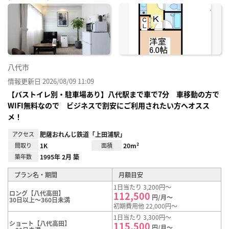
に入
り登
録
八代市
情報更新日 2026/08/09 11:09
【バストイレ別・駐車場あり】八代駅まで車で7分 車移動の方で
WIFI無料なので ビジネスで割安にご利用されたい方へオスス
メ！
アクセス
肥薩おれんじ鉄道「上田浦駅」
間取り
1K
面積
20m²
築年数
1995年 2月 築
プラン名・期間
月額目安
1日当たり 3,200円～
ロング【八代高田】
112,500
円/月～
30日以上～360日未満
初期費用他 22,000円～
1日当たり 3,300円～
ショート【八代高田】
115,500
円/月～