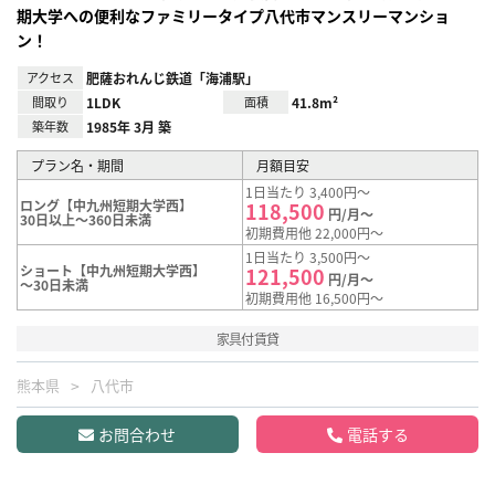
期大学への便利なファミリータイプ八代市マンスリーマンショ
ン！
アクセス
肥薩おれんじ鉄道「海浦駅」
間取り
1LDK
面積
41.8m²
築年数
1985年 3月 築
プラン名・期間
月額目安
1日当たり 3,400円～
ロング【中九州短期大学西】
118,500
円/月～
30日以上～360日未満
初期費用他 22,000円～
1日当たり 3,500円～
ショート【中九州短期大学西】
121,500
円/月～
～30日未満
初期費用他 16,500円～
家具付賃貸
熊本県
八代市
お問合わせ
電話する