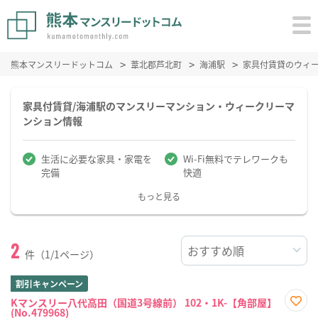
熊本マンスリードットコム
葦北郡芦北町
海浦駅
家具付賃貸のウィ
家具付賃貸/海浦駅のマンスリーマンション・ウィークリーマ
ンション情報
生活に必要な家具・家電を
Wi-Fi無料でテレワークも
完備
快適
もっと見る
2
件（1/1ページ）
割引キャンペーン
Kマンスリー八代高田（国道3号線前） 102・1K-【角部屋】
(No.479968)
お気