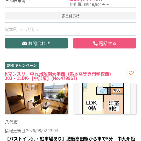
～30日未満
初期費用他 16,500円～
家具付賃貸
熊本県
八代市
お問合わせ
電話する
割引キャンペーン
Kマンスリー中九州短期大学西（熊本高等専門学校西）
203・1LDK-【中部屋】(No.479967)
お気
に入
り登
録
八代市
情報更新日 2026/08/02 13:04
【バストイレ別・駐車場あり】肥後高田駅から車で5分 中九州短