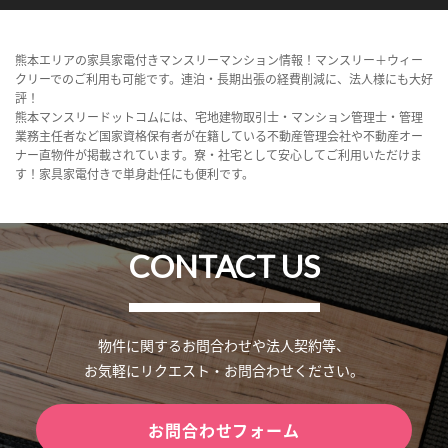
熊本エリアの家具家電付きマンスリーマンション情報！マンスリー＋ウィー
クリーでのご利用も可能です。連泊・長期出張の経費削減に、法人様にも大好
評！
熊本マンスリードットコムには、宅地建物取引士・マンション管理士・管理
業務主任者など国家資格保有者が在籍している不動産管理会社や不動産オー
ナー直物件が掲載されています。寮・社宅として安心してご利用いただけま
す！家具家電付きで単身赴任にも便利です。
CONTACT US
物件に関するお問合わせや法人契約等、
お気軽にリクエスト・お問合わせください。
お問合わせフォーム