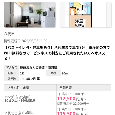
に入
り登
録
八代市
情報更新日 2026/08/06 11:09
【バストイレ別・駐車場あり】八代駅まで車で7分 車移動の方で
WIFI無料なので ビジネスで割安にご利用されたい方へオスス
メ！
アクセス
肥薩おれんじ鉄道「海浦駅」
間取り
1K
面積
20m²
築年数
1995年 2月 築
プラン名・期間
月額目安
1日当たり 3,200円～
ロング【八代高田】
112,500
円/月～
30日以上～360日未満
初期費用他 22,000円～
1日当たり 3,300円～
ショート【八代高田】
115,500
円/月～