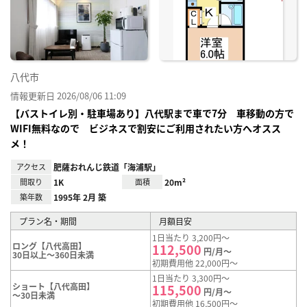
り登
録
八代市
情報更新日 2026/08/06 11:09
【バストイレ別・駐車場あり】八代駅まで車で7分 車移動の方で
WIFI無料なので ビジネスで割安にご利用されたい方へオスス
メ！
アクセス
肥薩おれんじ鉄道「海浦駅」
間取り
1K
面積
20m²
築年数
1995年 2月 築
プラン名・期間
月額目安
1日当たり 3,200円～
ロング【八代高田】
112,500
円/月～
30日以上～360日未満
初期費用他 22,000円～
1日当たり 3,300円～
ショート【八代高田】
115,500
円/月～
～30日未満
初期費用他 16,500円～