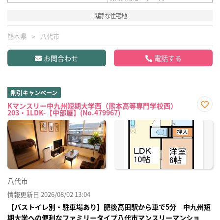
閑静な住宅地
熊本県
八代市
お問合わせ
電話する
割引キャンペーン
Kマンスリー中九州短期大学西（熊本高等専門学校西）
203・1LDK-【中部屋】(No.479967)
お気
に入
り登
録
八代市
情報更新日 2026/08/02 13:04
【バストイレ別・駐車場あり】肥後高田駅から車で5分 中九州短
期大学への便利なファミリータイプ八代市マンスリーマンショ