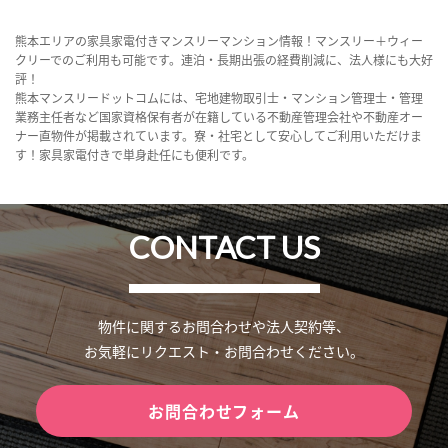
熊本エリアの家具家電付きマンスリーマンション情報！マンスリー＋ウィー
クリーでのご利用も可能です。連泊・長期出張の経費削減に、法人様にも大好
評！
熊本マンスリードットコムには、宅地建物取引士・マンション管理士・管理
業務主任者など国家資格保有者が在籍している不動産管理会社や不動産オー
ナー直物件が掲載されています。寮・社宅として安心してご利用いただけま
す！家具家電付きで単身赴任にも便利です。
CONTACT US
物件に関するお問合わせや法人契約等、
お気軽にリクエスト・お問合わせください。
お問合わせフォーム