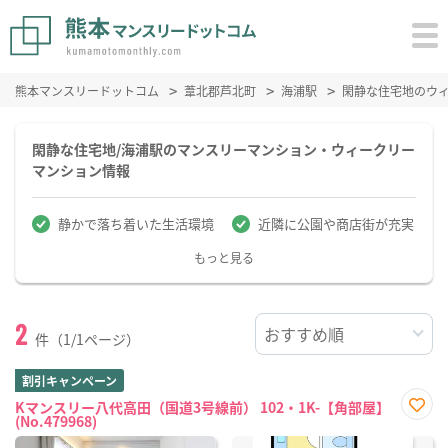
熊本マンスリードットコム
葦北郡芦北町
海浦駅
閑静な住宅地のウ
閑静な住宅地/海浦駅のマンスリーマンション・ウィークリー
マンション情報
静かで落ち着いた生活環境
近隣に公園や商店街が充実
もっと見る
2
件（1/1ページ）
割引キャンペーン
Kマンスリー八代高田（国道3号線前） 102・1K-【角部屋】
(No.479968)
お気
に入