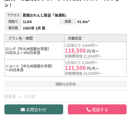
ン！
アクセス
肥薩おれんじ鉄道「海浦駅」
間取り
1LDK
面積
41.8m²
築年数
1985年 3月 築
プラン名・期間
月額目安
1日当たり 3,400円～
ロング【中九州短期大学西】
118,500
円/月～
30日以上～360日未満
初期費用他 22,000円～
1日当たり 3,500円～
ショート【中九州短期大学西】
121,500
円/月～
～30日未満
初期費用他 16,500円～
閑静な住宅地
熊本県
八代市
お問合わせ
電話する