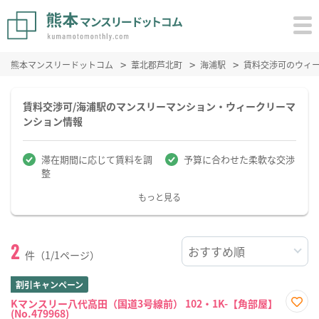
熊本マンスリードットコム
葦北郡芦北町
海浦駅
賃料交渉可のウィ
賃料交渉可/海浦駅のマンスリーマンション・ウィークリーマ
ンション情報
滞在期間に応じて賃料を調
予算に合わせた柔軟な交渉
整
もっと見る
2
件（1/1ページ）
割引キャンペーン
Kマンスリー八代高田（国道3号線前） 102・1K-【角部屋】
(No.479968)
お気