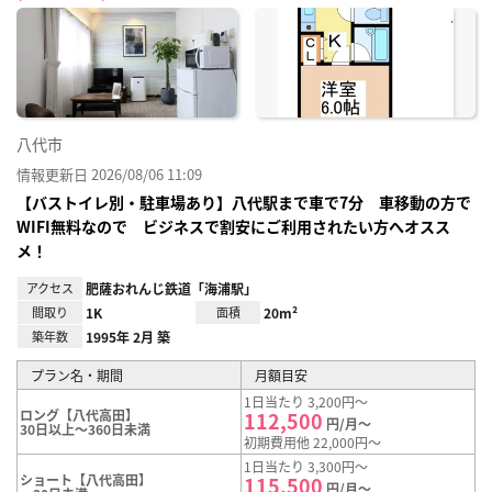
に入
り登
録
八代市
情報更新日 2026/08/06 11:09
【バストイレ別・駐車場あり】八代駅まで車で7分 車移動の方で
WIFI無料なので ビジネスで割安にご利用されたい方へオスス
メ！
アクセス
肥薩おれんじ鉄道「海浦駅」
間取り
1K
面積
20m²
築年数
1995年 2月 築
プラン名・期間
月額目安
1日当たり 3,200円～
ロング【八代高田】
112,500
円/月～
30日以上～360日未満
初期費用他 22,000円～
1日当たり 3,300円～
ショート【八代高田】
115,500
円/月～