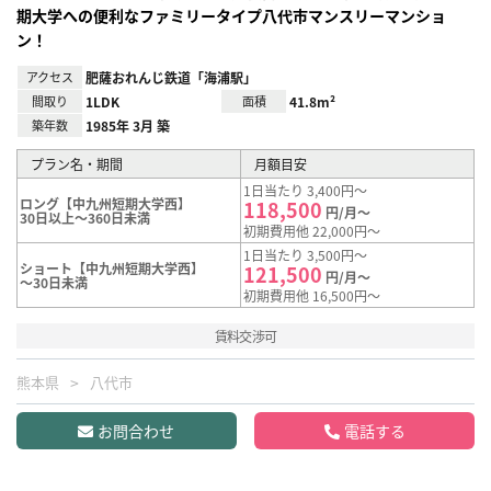
期大学への便利なファミリータイプ八代市マンスリーマンショ
ン！
アクセス
肥薩おれんじ鉄道「海浦駅」
間取り
1LDK
面積
41.8m²
築年数
1985年 3月 築
プラン名・期間
月額目安
1日当たり 3,400円～
ロング【中九州短期大学西】
118,500
円/月～
30日以上～360日未満
初期費用他 22,000円～
1日当たり 3,500円～
ショート【中九州短期大学西】
121,500
円/月～
～30日未満
初期費用他 16,500円～
賃料交渉可
熊本県
八代市
お問合わせ
電話する