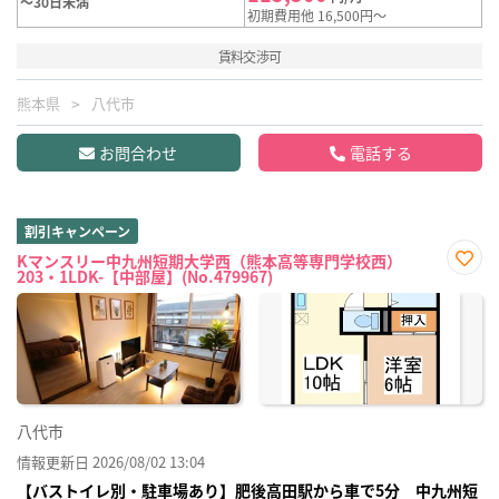
～30日未満
初期費用他 16,500円～
賃料交渉可
熊本県
八代市
お問合わせ
電話する
割引キャンペーン
Kマンスリー中九州短期大学西（熊本高等専門学校西）
203・1LDK-【中部屋】(No.479967)
お気
に入
り登
録
八代市
情報更新日 2026/08/02 13:04
【バストイレ別・駐車場あり】肥後高田駅から車で5分 中九州短