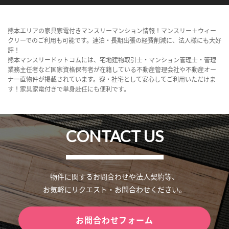
熊本エリアの家具家電付きマンスリーマンション情報！マンスリー＋ウィー
クリーでのご利用も可能です。連泊・長期出張の経費削減に、法人様にも大好
評！
熊本マンスリードットコムには、宅地建物取引士・マンション管理士・管理
業務主任者など国家資格保有者が在籍している不動産管理会社や不動産オー
ナー直物件が掲載されています。寮・社宅として安心してご利用いただけま
す！家具家電付きで単身赴任にも便利です。
CONTACT US
物件に関するお問合わせや法人契約等、
お気軽にリクエスト・お問合わせください。
お問合わせフォーム