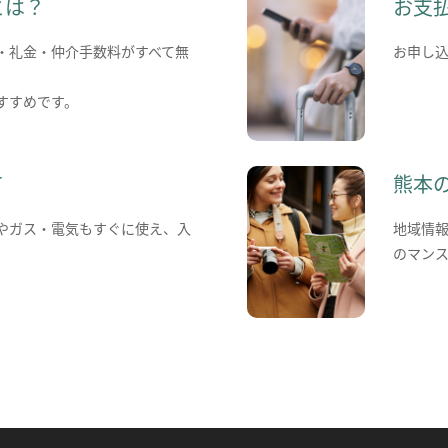
とは？
お支
・礼金・仲介手数料がすべて無
お申し
すすめです。
て
熊本
やガス・電気もすぐに使え、入
地域情
のマン