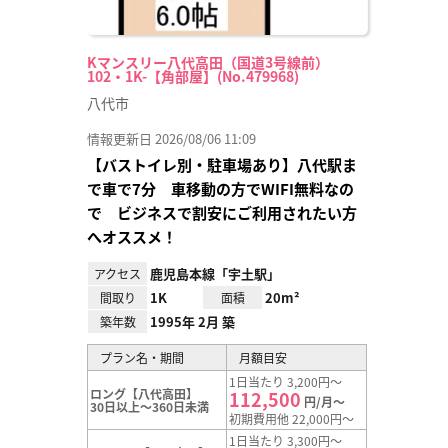
Kマンスリー八代高田（国道3号線前）
102・1K-【角部屋】(No.479968)
八代市
情報更新日 2026/08/06 11:09
【バストイレ別・駐車場あり】八代駅ま
で車で7分 車移動の方でWIFI無料なの
で ビジネスで割安にご利用されたい方
へオススメ！
鹿児島本線「宇土駅」
アクセス
1K
20m²
間取り
面積
1995年 2月 築
築年数
プラン名・期間
月額目安
1日当たり 3,200円～
ロング【八代高田】
112,500
円/月～
30日以上～360日未満
初期費用他 22,000円～
1日当たり 3,300円～