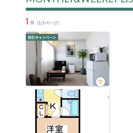
1
件（1/1ページ）
割引キャンペーン
お気
に入
り登
録