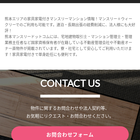
熊本エリアの家具家電付きマンスリーマンション情報！マンスリー＋ウィー
クリーでのご利用も可能です。連泊・長期出張の経費削減に、法人様にも大好
評！
熊本マンスリードットコムには、宅地建物取引士・マンション管理士・管理
業務主任者など国家資格保有者が在籍している不動産管理会社や不動産オー
ナー直物件が掲載されています。寮・社宅として安心してご利用いただけま
す！家具家電付きで単身赴任にも便利です。
CONTACT US
物件に関するお問合わせや法人契約等、
お気軽にリクエスト・お問合わせください。
お問合わせフォーム