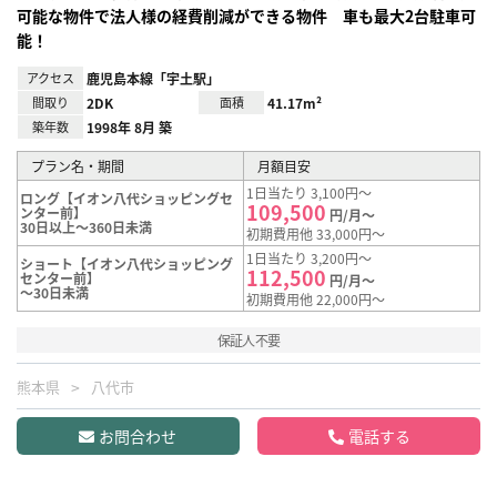
可能な物件で法人様の経費削減ができる物件 車も最大2台駐車可
能！
アクセス
鹿児島本線「宇土駅」
間取り
2DK
面積
41.17m²
築年数
1998年 8月 築
プラン名・期間
月額目安
1日当たり 3,100円～
ロング【イオン八代ショッピングセ
109,500
ンター前】
円/月～
30日以上～360日未満
初期費用他 33,000円～
1日当たり 3,200円～
ショート【イオン八代ショッピング
112,500
センター前】
円/月～
～30日未満
初期費用他 22,000円～
保証人不要
熊本県
八代市
お問合わせ
電話する