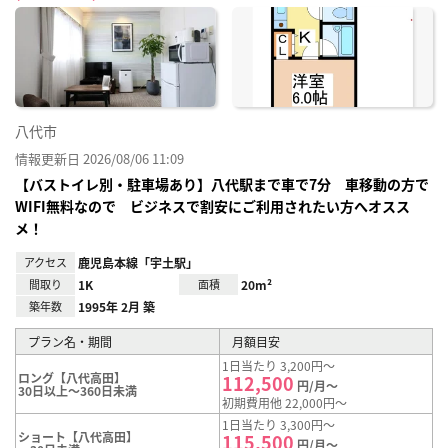
に入
り登
録
八代市
情報更新日 2026/08/06 11:09
【バストイレ別・駐車場あり】八代駅まで車で7分 車移動の方で
WIFI無料なので ビジネスで割安にご利用されたい方へオスス
メ！
アクセス
鹿児島本線「宇土駅」
間取り
1K
面積
20m²
築年数
1995年 2月 築
プラン名・期間
月額目安
1日当たり 3,200円～
ロング【八代高田】
112,500
円/月～
30日以上～360日未満
初期費用他 22,000円～
1日当たり 3,300円～
ショート【八代高田】
115,500
円/月～