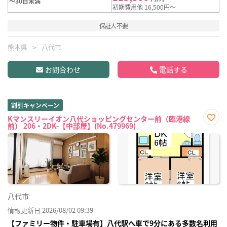
～30日未満
初期費用他 16,500円～
保証人不要
熊本県
八代市
お問合わせ
電話する
割引キャンペーン
Kマンスリーイオン八代ショッピングセンター前（臨港線
前） 206・2DK-【中部屋】(No.479969)
お気
に入
り登
録
八代市
情報更新日 2026/08/02 09:39
【ファミリー物件・駐車場有】八代駅へ車で9分にある多数名利用