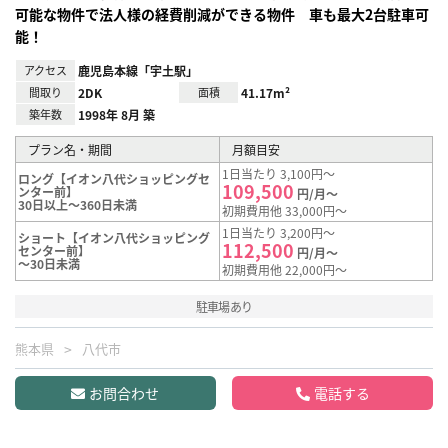
可能な物件で法人様の経費削減ができる物件 車も最大2台駐車可
能！
アクセス
鹿児島本線「宇土駅」
間取り
2DK
面積
41.17m²
築年数
1998年 8月 築
プラン名・期間
月額目安
1日当たり 3,100円～
ロング【イオン八代ショッピングセ
109,500
ンター前】
円/月～
30日以上～360日未満
初期費用他 33,000円～
1日当たり 3,200円～
ショート【イオン八代ショッピング
112,500
センター前】
円/月～
～30日未満
初期費用他 22,000円～
駐車場あり
熊本県
八代市
お問合わせ
電話する