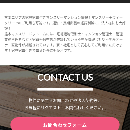
熊本エリアの家具家電付きマンスリーマンション情報！マンスリー＋ウィー
クリーでのご利用も可能です。連泊・長期出張の経費削減に、法人様にも大好
評！
熊本マンスリードットコムには、宅地建物取引士・マンション管理士・管理
業務主任者など国家資格保有者が在籍している不動産管理会社や不動産オー
ナー直物件が掲載されています。寮・社宅として安心してご利用いただけま
す！家具家電付きで単身赴任にも便利です。
CONTACT US
物件に関するお問合わせや法人契約等、
お気軽にリクエスト・お問合わせください。
お問合わせフォーム