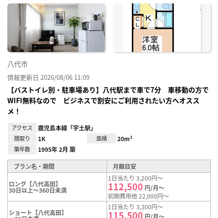
に入
り登
録
八代市
情報更新日 2026/08/06 11:09
【バストイレ別・駐車場あり】八代駅まで車で7分 車移動の方で
WIFI無料なので ビジネスで割安にご利用されたい方へオスス
メ！
アクセス
鹿児島本線「宇土駅」
間取り
1K
面積
20m²
築年数
1995年 2月 築
プラン名・期間
月額目安
1日当たり 3,200円～
ロング【八代高田】
112,500
円/月～
30日以上～360日未満
初期費用他 22,000円～
1日当たり 3,300円～
ショート【八代高田】
115,500
円/月～