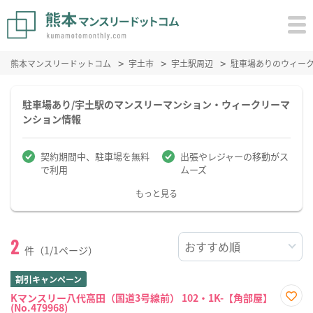
熊本マンスリードットコム
宇土市
宇土駅周辺
駐車場ありのウィー
駐車場あり/宇土駅のマンスリーマンション・ウィークリーマ
ンション情報
契約期間中、駐車場を無料
出張やレジャーの移動がス
で利用
ムーズ
もっと見る
2
件（1/1ページ）
割引キャンペーン
Kマンスリー八代高田（国道3号線前） 102・1K-【角部屋】
(No.479968)
お気