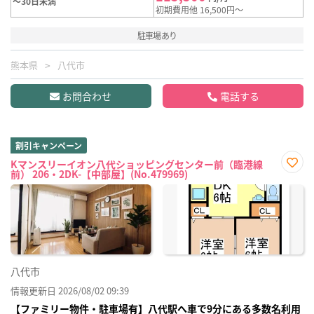
～30日未満
初期費用他 16,500円～
駐車場あり
熊本県
八代市
お問合わせ
電話する
割引キャンペーン
Kマンスリーイオン八代ショッピングセンター前（臨港線
前） 206・2DK-【中部屋】(No.479969)
お気
に入
り登
録
八代市
情報更新日 2026/08/02 09:39
【ファミリー物件・駐車場有】八代駅へ車で9分にある多数名利用