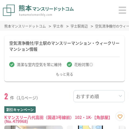
熊本マンスリードットコム
宇土市
宇土駅周辺
空気清浄機付のウィ
空気清浄機付/宇土駅のマンスリーマンション・ウィークリー
マンション情報
清潔な室内空気を常に維持
花粉対策◎
もっと見る
2
件（1/1ページ）
割引キャンペーン
Kマンスリー八代高田（国道3号線前） 102・1K-【角部屋】
(No.479968)
お気
に入