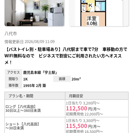
り登
録
八代市
情報更新日 2026/08/09 11:09
【バストイレ別・駐車場あり】八代駅まで車で7分 車移動の方で
WIFI無料なので ビジネスで割安にご利用されたい方へオスス
メ！
アクセス
鹿児島本線「宇土駅」
間取り
1K
面積
20m²
築年数
1995年 2月 築
プラン名・期間
月額目安
1日当たり 3,200円～
ロング【八代高田】
112,500
円/月～
30日以上～360日未満
初期費用他 22,000円～
1日当たり 3,300円～
ショート【八代高田】
115,500
円/月～
～30日未満
初期費用他 16,500円～