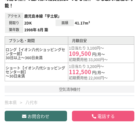
能！
アクセス
鹿児島本線「宇土駅」
間取り
2DK
面積
41.17m²
築年数
1998年 8月 築
プラン名・期間
月額目安
1日当たり 3,100円～
ロング【イオン八代ショッピングセ
109,500
ンター前】
円/月～
30日以上～360日未満
初期費用他 33,000円～
1日当たり 3,200円～
ショート【イオン八代ショッピング
112,500
センター前】
円/月～
～30日未満
初期費用他 22,000円～
空気清浄機付
熊本県
八代市
お問合わせ
電話する