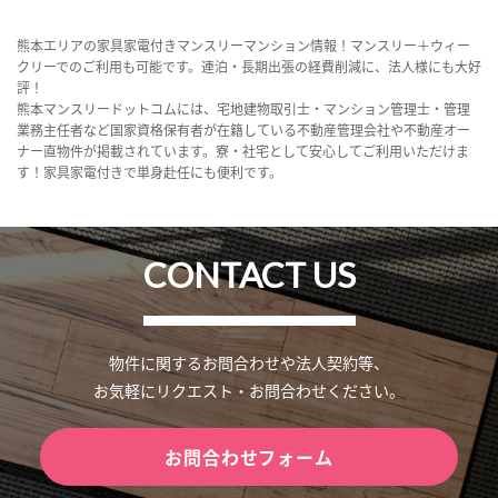
熊本エリアの家具家電付きマンスリーマンション情報！マンスリー＋ウィー
クリーでのご利用も可能です。連泊・長期出張の経費削減に、法人様にも大好
評！
熊本マンスリードットコムには、宅地建物取引士・マンション管理士・管理
業務主任者など国家資格保有者が在籍している不動産管理会社や不動産オー
ナー直物件が掲載されています。寮・社宅として安心してご利用いただけま
す！家具家電付きで単身赴任にも便利です。
CONTACT US
物件に関するお問合わせや法人契約等、
お気軽にリクエスト・お問合わせください。
お問合わせフォーム