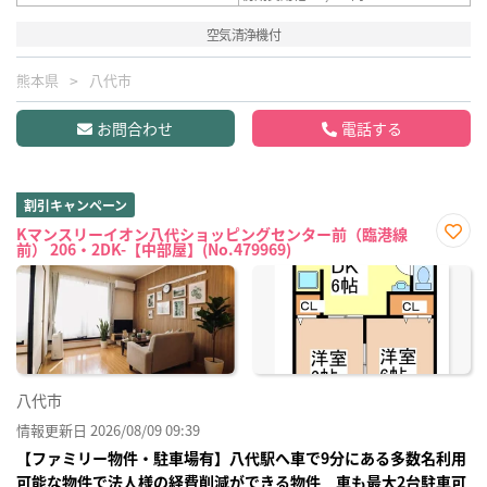
空気清浄機付
熊本県
八代市
お問合わせ
電話する
割引キャンペーン
Kマンスリーイオン八代ショッピングセンター前（臨港線
前） 206・2DK-【中部屋】(No.479969)
お気
に入
り登
録
八代市
情報更新日 2026/08/09 09:39
【ファミリー物件・駐車場有】八代駅へ車で9分にある多数名利用
可能な物件で法人様の経費削減ができる物件 車も最大2台駐車可