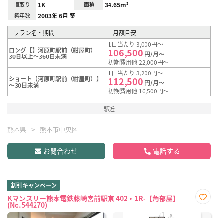
間取り
1K
面積
34.65m²
築年数
2003年 6月 築
プラン名・期間
月額目安
1日当たり 3,000円～
ロング【】河原町駅前（紺屋町）
106,500
円/月～
30日以上～360日未満
初期費用他 22,000円～
1日当たり 3,200円～
ショート【河原町駅前（紺屋町）】
112,500
円/月～
～30日未満
初期費用他 16,500円～
駅近
熊本県
熊本市中央区
お問合わせ
電話する
割引キャンペーン
Kマンスリー熊本電鉄藤崎宮前駅東 402・1R-【角部屋】
(No.544270)
お気
に入