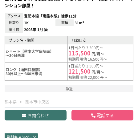
ンション部屋！
アクセス
豊肥本線「南熊本駅」徒歩11分
間取り
1K
面積
31m²
築年数
2008年 1月 築
プラン名・期間
月額目安
1日当たり 3,300円～
ショート【熊本大学病院南】
115,500
円/月～
～30日未満
初期費用他 16,500円～
1日当たり 3,500円～
ロング【滝田口駅前】
121,500
円/月～
30日以上～360日未満
初期費用他 22,000円～
駅近
熊本県
熊本市中央区
お問合わせ
電話する
割引キャンペーン