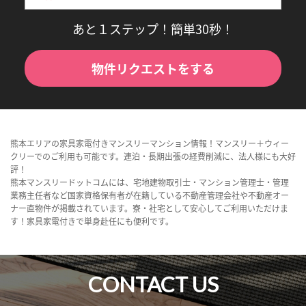
あと１ステップ！簡単30秒！
物件リクエストをする
熊本エリアの家具家電付きマンスリーマンション情報！マンスリー＋ウィー
クリーでのご利用も可能です。連泊・長期出張の経費削減に、法人様にも大好
評！
熊本マンスリードットコムには、宅地建物取引士・マンション管理士・管理
業務主任者など国家資格保有者が在籍している不動産管理会社や不動産オー
ナー直物件が掲載されています。寮・社宅として安心してご利用いただけま
す！家具家電付きで単身赴任にも便利です。
CONTACT US