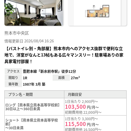
り登
録
熊本市中央区
情報更新日 2026/08/04 16:26
【バストイレ別・角部屋】熊本市内へのアクセス抜群で便利な立
地で、洋室がなんと13帖もある広々マンスリー！駐車場ありの家
具家電付部屋！
アクセス
豊肥本線「新水前寺駅」徒歩12分
間取り
1R
面積
27m²
築年数
1987年 3月 築
プラン名・期間
月額目安
1日当たり 2,900円～
ロング【熊本県立熊本高等学校前】
103,500
円/月～
30日以上～360日未満
初期費用他 22,000円～
1日当たり 3,300円～
ショート【熊本県立熊本高等学校
115,500
前】
円/月～
～30日未満
初期費用他 16,500円～