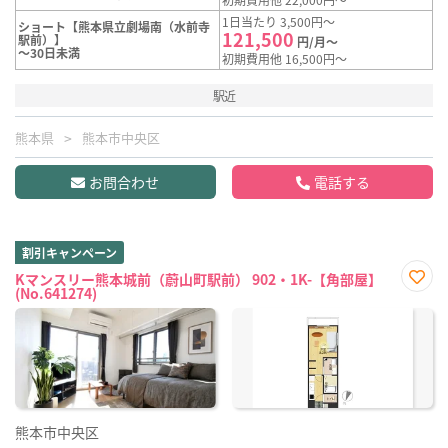
1日当たり 3,500円～
ショート【熊本県立劇場南（水前寺
121,500
駅前）】
円/月～
～30日未満
初期費用他 16,500円～
駅近
熊本県
熊本市中央区
お問合わせ
電話する
割引キャンペーン
Kマンスリー熊本城前（蔚山町駅前） 902・1K-【角部屋】
(No.641274)
お気
に入
り登
録
熊本市中央区