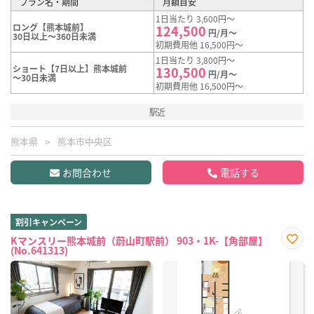
プラン名・期間
月額目安
1日当たり 3,600円～
ロング【熊本城前】
124,500
円/月～
30日以上～360日未満
初期費用他 16,500円～
1日当たり 3,800円～
ショート【7日以上】熊本城前
130,500
円/月～
～30日未満
初期費用他 16,500円～
駅近
熊本県
熊本市中央区
お問合わせ
電話する
割引キャンペーン
Kマンスリー熊本城前（蔚山町駅前） 903・1K-【角部屋】
(No.641313)
お気
に入
り登
録