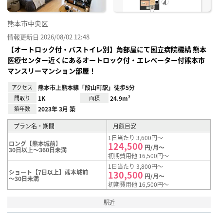
熊本市中央区
情報更新日 2026/08/02 12:48
【オートロック付・バストイレ別】角部屋にて国立病院機構 熊本
医療センター近くにあるオートロック付・エレベーター付熊本市
マンスリーマンション部屋！
アクセス
熊本市上熊本線「段山町駅」徒歩5分
間取り
1K
面積
24.9m²
築年数
2023年 3月 築
プラン名・期間
月額目安
1日当たり 3,600円～
ロング【熊本城前】
124,500
円/月～
30日以上～360日未満
初期費用他 16,500円～
1日当たり 3,800円～
ショート【7日以上】熊本城前
130,500
円/月～
～30日未満
初期費用他 16,500円～
駅近