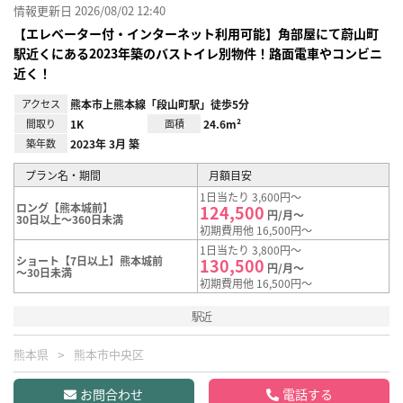
情報更新日 2026/08/02 12:40
【エレベーター付・インターネット利用可能】角部屋にて蔚山町
駅近くにある2023年築のバストイレ別物件！路面電車やコンビニ
近く！
アクセス
熊本市上熊本線「段山町駅」徒歩5分
間取り
1K
面積
24.6m²
築年数
2023年 3月 築
プラン名・期間
月額目安
1日当たり 3,600円～
ロング【熊本城前】
124,500
円/月～
30日以上～360日未満
初期費用他 16,500円～
1日当たり 3,800円～
ショート【7日以上】熊本城前
130,500
円/月～
～30日未満
初期費用他 16,500円～
駅近
熊本県
熊本市中央区
お問合わせ
電話する