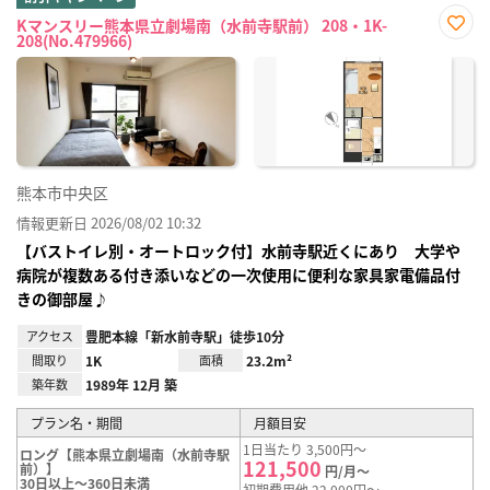
Kマンスリー熊本県立劇場南（水前寺駅前） 208・1K-
208(No.479966)
お気
に入
り登
録
熊本市中央区
情報更新日 2026/08/02 10:32
【バストイレ別・オートロック付】水前寺駅近くにあり 大学や
病院が複数ある付き添いなどの一次使用に便利な家具家電備品付
きの御部屋♪
アクセス
豊肥本線「新水前寺駅」徒歩10分
間取り
1K
面積
23.2m²
築年数
1989年 12月 築
プラン名・期間
月額目安
1日当たり 3,500円～
ロング【熊本県立劇場南（水前寺駅
121,500
前）】
円/月～
30日以上～360日未満
初期費用他 22,000円～