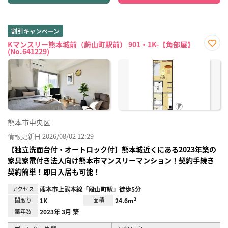
割引キャンペーン
Kマンスリー熊本城前（蔚山町駅前） 901・1K-【角部屋】
(No.641229)
お気
に入
り登
録
熊本市中央区
情報更新日 2026/08/02 12:29
【独立洗面台付・オートロック付】熊本城近くにある2023年築の
家具家電付き法人向け熊本市マンスリーマンション！契約手続き
契約簡単！即日入居も可能！
アクセス
熊本市上熊本線「段山町駅」徒歩5分
間取り
1K
面積
24.6m²
築年数
2023年 3月 築