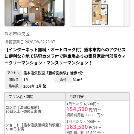
り登
録
熊本市中央区
情報更新日 2026/08/02 23:37
【インターネット無料・オートロック付】熊本市内へのアクセス
に便利な立地で防犯カメラ付で駐車場ありの家具家電付部屋ウィ
ークリーマンション・マンスリーマンション！
アクセス
熊本電気鉄道「藤崎宮前駅」徒歩7分
間取り
1R
面積
31m²
築年数
2008年 1月 築
プラン名・期間
月額目安
1日当たり 4,600円～
ロング【滝田口駅前】
154,500
円/月～
30日以上～360日未満
初期費用他 22,000円～
1日当たり 4,900円～
ショート【熊本電鉄藤崎宮前駅東】
163,500
円/月～
～30日未満
初期費用他 16,500円～