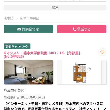
駅近
熊本県
熊本市中央区
お問合わせ
電話する
割引キャンペーン
Kマンスリー熊本大学病院南 1403・1K-【角部屋】
(No.544326)
お気
に入
り登
録
熊本市中央区
情報更新日 2026/08/03 14:32
【インターネット無料・防犯カメラ付】熊本市内へのアクセスに
便利な立地で、家具家電付熊本市セキュリティー対策マンスリーマ