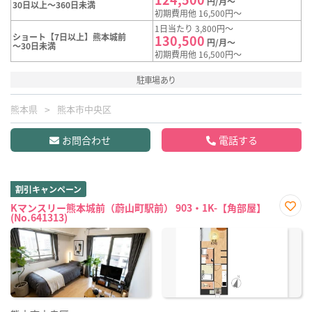
円/月～
30日以上～360日未満
初期費用他 16,500円～
1日当たり 3,800円～
ショート【7日以上】熊本城前
130,500
円/月～
～30日未満
初期費用他 16,500円～
駐車場あり
熊本県
熊本市中央区
お問合わせ
電話する
割引キャンペーン
Kマンスリー熊本城前（蔚山町駅前） 903・1K-【角部屋】
(No.641313)
お気
に入
り登
録