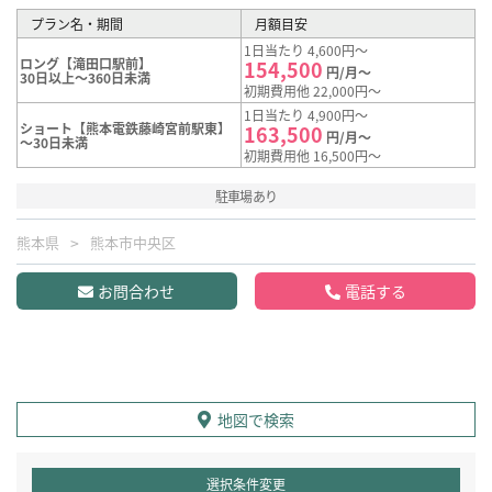
プラン名・期間
月額目安
1日当たり 4,600円～
ロング【滝田口駅前】
154,500
円/月～
30日以上～360日未満
初期費用他 22,000円～
1日当たり 4,900円～
ショート【熊本電鉄藤崎宮前駅東】
163,500
円/月～
～30日未満
初期費用他 16,500円～
駐車場あり
熊本県
熊本市中央区
お問合わせ
電話する
地図で検索
選択条件変更