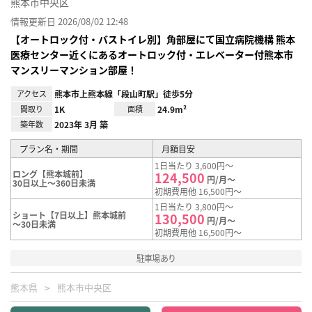
熊本市中央区
情報更新日 2026/08/02 12:48
【オートロック付・バストイレ別】角部屋にて国立病院機構 熊本
医療センター近くにあるオートロック付・エレベーター付熊本市
マンスリーマンション部屋！
アクセス
熊本市上熊本線「段山町駅」徒歩5分
間取り
1K
面積
24.9m²
築年数
2023年 3月 築
プラン名・期間
月額目安
1日当たり 3,600円～
ロング【熊本城前】
124,500
円/月～
30日以上～360日未満
初期費用他 16,500円～
1日当たり 3,800円～
ショート【7日以上】熊本城前
130,500
円/月～
～30日未満
初期費用他 16,500円～
駐車場あり
熊本県
熊本市中央区