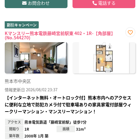
お問合わせ
電話する
割引キャンペーン
Kマンスリー熊本電鉄藤崎宮前駅東 402・1R-【角部屋】
(No.544270)
お気
に入
り登
録
熊本市中央区
情報更新日 2026/08/02 23:37
【インターネット無料・オートロック付】熊本市内へのアクセス
に便利な立地で防犯カメラ付で駐車場ありの家具家電付部屋ウィ
ークリーマンション・マンスリーマンション！
アクセス
熊本電気鉄道「藤崎宮前駅」徒歩7分
間取り
1R
面積
31m²
築年数
2008年 1月 築