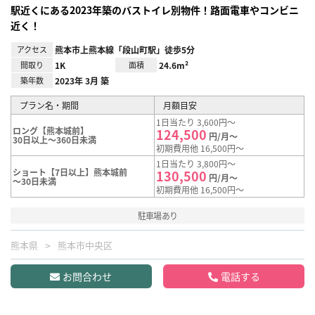
駅近くにある2023年築のバストイレ別物件！路面電車やコンビニ
近く！
アクセス
熊本市上熊本線「段山町駅」徒歩5分
間取り
1K
面積
24.6m²
築年数
2023年 3月 築
プラン名・期間
月額目安
1日当たり 3,600円～
ロング【熊本城前】
124,500
円/月～
30日以上～360日未満
初期費用他 16,500円～
1日当たり 3,800円～
ショート【7日以上】熊本城前
130,500
円/月～
～30日未満
初期費用他 16,500円～
駐車場あり
熊本県
熊本市中央区
お問合わせ
電話する