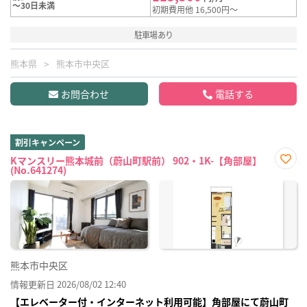
～30日未満
初期費用他 16,500円～
駐車場あり
熊本県
熊本市中央区
お問合わせ
電話する
割引キャンペーン
Kマンスリー熊本城前（蔚山町駅前） 902・1K-【角部屋】
(No.641274)
お気
に入
り登
録
熊本市中央区
情報更新日 2026/08/02 12:40
【エレベーター付・インターネット利用可能】角部屋にて蔚山町