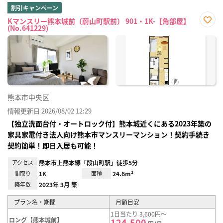
割引キャンペーン
Kマンスリー熊本城前（蔚山町駅前） 901・1K-【角部屋】
(No.641229)
お気
に入
り登
録
熊本市中央区
情報更新日 2026/08/02 12:29
【独立洗面台付・オートロック付】熊本城近くにある2023年築の
家具家電付き法人向け熊本市マンスリーマンション！契約手続き
契約簡単！即日入居も可能！
アクセス
熊本市上熊本線「段山町駅」徒歩5分
間取り
1K
面積
24.6m²
築年数
2023年 3月 築
プラン名・期間
月額目安
1日当たり 3,600円～
ロング【熊本城前】
124,500