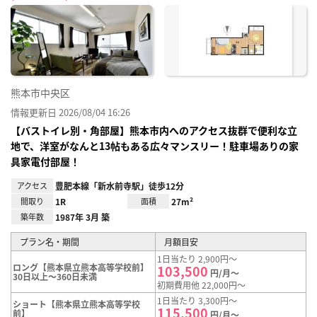
に入
り登
録
熊本市中央区
情報更新日 2026/08/04 16:26
【バストイレ別・角部屋】熊本市内へのアクセス抜群で便利な立
地で、洋室がなんと13帖もある広々マンスリー！駐車場ありの家
具家電付部屋！
アクセス
豊肥本線「新水前寺駅」徒歩12分
間取り
1R
面積
27m²
築年数
1987年 3月 築
プラン名・期間
月額目安
1日当たり 2,900円～
ロング【熊本県立熊本高等学校前】
103,500
円/月～
30日以上～360日未満
初期費用他 22,000円～
1日当たり 3,300円～
ショート【熊本県立熊本高等学校
115,500
前】
円/月～