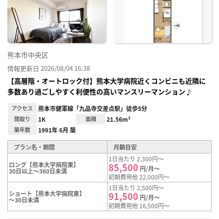
り登
録
熊本市中央区
情報更新日 2026/08/04 16:38
【高層階・オートロック付】熊本大学病院近くコンビニも近隣に
多数あり過ごしやすく利便性の高いマンスリーマンション♪
アクセス
熊本市健軍線「九品寺交差点駅」徒歩5分
間取り
1K
面積
21.56m²
築年数
1991年 6月 築
プラン名・期間
月額目安
1日当たり 2,300円～
ロング【熊本大学病院東】
85,500
円/月～
30日以上～360日未満
初期費用他 22,000円～
1日当たり 2,500円～
ショート【熊本大学病院東】
91,500
円/月～
～30日未満
初期費用他 16,500円～