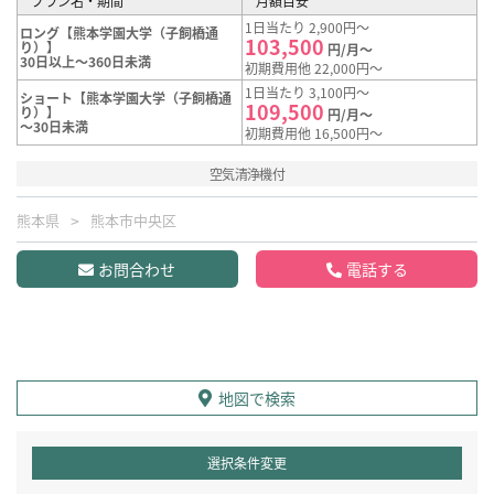
プラン名・期間
月額目安
1日当たり 2,900円～
ロング【熊本学園大学（子飼橋通
103,500
り）】
円/月～
30日以上～360日未満
初期費用他 22,000円～
1日当たり 3,100円～
ショート【熊本学園大学（子飼橋通
109,500
り）】
円/月～
～30日未満
初期費用他 16,500円～
空気清浄機付
熊本県
熊本市中央区
お問合わせ
電話する
地図で検索
選択条件変更