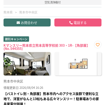
空気清浄機付
熊本県
熊本市中央区
お問合わせ
電話する
割引キャンペーン
Kマンスリー熊本県立熊本高等学校前 303・1R-【角部屋】
(No.544355)
お気
に入
り登
録
熊本市中央区
情報更新日 2026/08/04 16:26
【バストイレ別・角部屋】熊本市内へのアクセス抜群で便利な立
地で、洋室がなんと13帖もある広々マンスリー！駐車場ありの家
具家電付部屋！