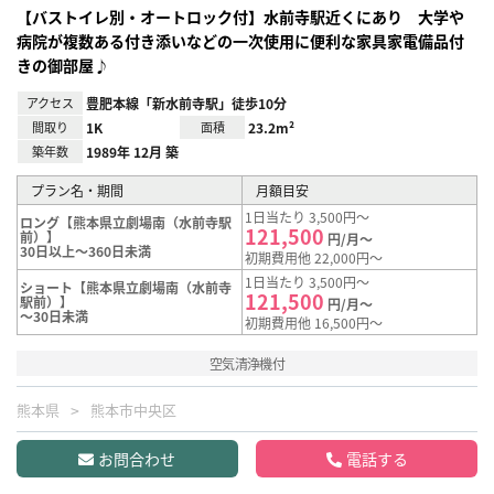
【バストイレ別・オートロック付】水前寺駅近くにあり 大学や
病院が複数ある付き添いなどの一次使用に便利な家具家電備品付
きの御部屋♪
アクセス
豊肥本線「新水前寺駅」徒歩10分
間取り
1K
面積
23.2m²
築年数
1989年 12月 築
プラン名・期間
月額目安
1日当たり 3,500円～
ロング【熊本県立劇場南（水前寺駅
121,500
前）】
円/月～
30日以上～360日未満
初期費用他 22,000円～
1日当たり 3,500円～
ショート【熊本県立劇場南（水前寺
121,500
駅前）】
円/月～
～30日未満
初期費用他 16,500円～
空気清浄機付
熊本県
熊本市中央区
お問合わせ
電話する