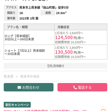
アクセス
熊本市上熊本線「段山町駅」徒歩5分
間取り
1K
面積
24.9m²
築年数
2023年 3月 築
プラン名・期間
月額目安
1日当たり 3,600円～
ロング【熊本城前】
124,500
円/月～
30日以上～360日未満
初期費用他 16,500円～
1日当たり 3,800円～
ショート【7日以上】熊本城前
130,500
円/月～
～30日未満
初期費用他 16,500円～
空気清浄機付
熊本県
熊本市中央区
お問合わせ
電話する
割引キャンペーン