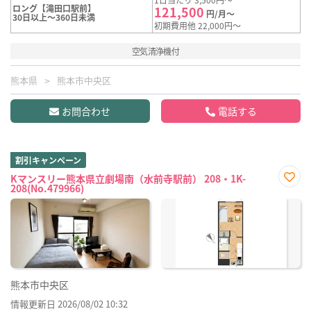
ロング【滝田口駅前】
121,500
円/月～
30日以上～360日未満
初期費用他 22,000円～
空気清浄機付
熊本県
熊本市中央区
お問合わせ
電話する
割引キャンペーン
Kマンスリー熊本県立劇場南（水前寺駅前） 208・1K-
208(No.479966)
お気
に入
り登
録
熊本市中央区
情報更新日 2026/08/02 10:32