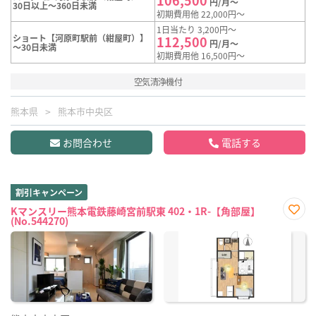
円/月～
30日以上～360日未満
初期費用他 22,000円～
1日当たり 3,200円～
ショート【河原町駅前（紺屋町）】
112,500
円/月～
～30日未満
初期費用他 16,500円～
空気清浄機付
熊本県
熊本市中央区
お問合わせ
電話する
割引キャンペーン
Kマンスリー熊本電鉄藤崎宮前駅東 402・1R-【角部屋】
(No.544270)
お気
に入
り登
録