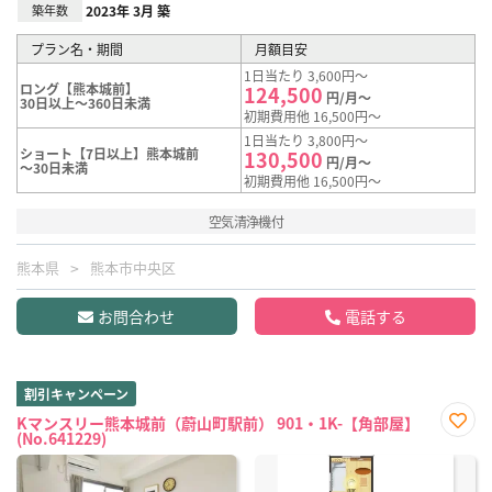
築年数
2023年 3月 築
プラン名・期間
月額目安
1日当たり 3,600円～
ロング【熊本城前】
124,500
円/月～
30日以上～360日未満
初期費用他 16,500円～
1日当たり 3,800円～
ショート【7日以上】熊本城前
130,500
円/月～
～30日未満
初期費用他 16,500円～
空気清浄機付
熊本県
熊本市中央区
お問合わせ
電話する
割引キャンペーン
Kマンスリー熊本城前（蔚山町駅前） 901・1K-【角部屋】
(No.641229)
お気
に入
り登
録