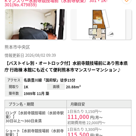
Kマンスリー水前寺競技場前（水前寺駅東） 301・1K-
301(No.479859)
お気
に入
り登
録
熊本市中央区
情報更新日 2026/08/02 09:39
【バストイレ別・オートロック付】水前寺競技場前にあり熊本県
庁 行政棟 本館にも近くて便利熊本市マンスリーマンション♪
アクセス
名鉄豊川線「国府駅」徒歩15分
間取り
1K
面積
20.88m²
築年数
1989年 11月 築
プラン名・期間
月額目安
1日当たり 3,150円～
ロング【水前寺競技場前（水前寺駅
111,000
東）】
円/月～
30日以上～360日未満
初期費用他 22,000円～
1日当たり 3,300円～
ショート【水前寺競技場前（水前寺
115,500
駅東）】
円/月～