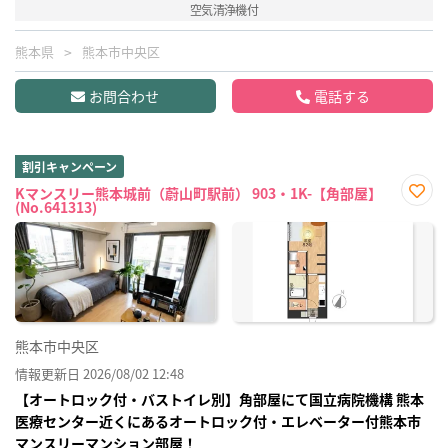
空気清浄機付
熊本県
熊本市中央区
お問合わせ
電話する
割引キャンペーン
Kマンスリー熊本城前（蔚山町駅前） 903・1K-【角部屋】
(No.641313)
お気
に入
り登
録
熊本市中央区
情報更新日 2026/08/02 12:48
【オートロック付・バストイレ別】角部屋にて国立病院機構 熊本
医療センター近くにあるオートロック付・エレベーター付熊本市
マンスリーマンション部屋！