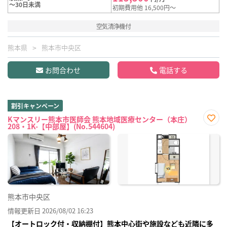
～30日未満
初期費用他 16,500円～
空気清浄機付
熊本県
熊本市中央区
お問合わせ
電話する
割引キャンペーン
Kマンスリー熊本市医師会 熊本地域医療センター（本庄）
208・1K-【中部屋】(No.544604)
お気
に入
り登
録
熊本市中央区
情報更新日 2026/08/02 16:23
【オートロック付・収納棚付】熊本中心街や施設なども近隣に多