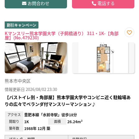
お問合わせ
電話する
割引キャンペーン
Kマンスリー熊本学園大学（子飼橋通り） 311・1K-【角部
屋】(No.479230)
お気
に入
り登
録
熊本市中央区
情報更新日 2026/08/02 23:30
【バストイレ別・角部屋】熊本学園大学やコンビニ近く駐輪場あ
りの広々でベランダ付マンスリーマンション♪
アクセス
豊肥本線「水前寺駅」徒歩18分
間取り
1K
面積
26.24m²
築年数
1988年 12月 築