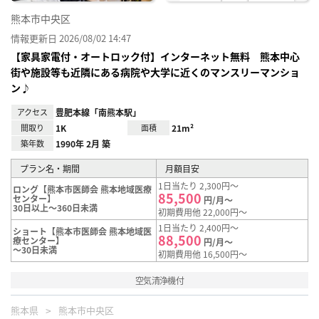
熊本市中央区
情報更新日 2026/08/02 14:47
【家具家電付・オートロック付】インターネット無料 熊本中心
街や施設等も近隣にある病院や大学に近くのマンスリーマンショ
ン♪
アクセス
豊肥本線「南熊本駅」
間取り
1K
面積
21m²
築年数
1990年 2月 築
プラン名・期間
月額目安
1日当たり 2,300円～
ロング【熊本市医師会 熊本地域医療
85,500
センター】
円/月～
30日以上～360日未満
初期費用他 22,000円～
1日当たり 2,400円～
ショート【熊本市医師会 熊本地域医
88,500
療センター】
円/月～
～30日未満
初期費用他 16,500円～
空気清浄機付
熊本県
熊本市中央区