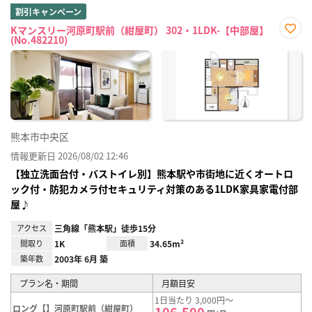
割引キャンペーン
Kマンスリー河原町駅前（紺屋町） 302・1LDK-【中部屋】
(No.482210)
お気
に入
り登
録
熊本市中央区
情報更新日 2026/08/02 12:46
【独立洗面台付・バストイレ別】熊本駅や市街地に近くオートロ
ック付・防犯カメラ付セキュリティ対策のある1LDK家具家電付部
屋♪
アクセス
三角線「熊本駅」徒歩15分
間取り
1K
面積
34.65m²
築年数
2003年 6月 築
プラン名・期間
月額目安
1日当たり 3,000円～
ロング【】河原町駅前（紺屋町）
106,500