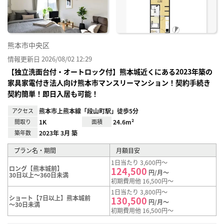
熊本市中央区
情報更新日 2026/08/02 12:29
【独立洗面台付・オートロック付】熊本城近くにある2023年築の
家具家電付き法人向け熊本市マンスリーマンション！契約手続き
契約簡単！即日入居も可能！
アクセス
熊本市上熊本線「段山町駅」徒歩5分
間取り
1K
面積
24.6m²
築年数
2023年 3月 築
プラン名・期間
月額目安
1日当たり 3,600円～
ロング【熊本城前】
124,500
円/月～
30日以上～360日未満
初期費用他 16,500円～
1日当たり 3,800円～
ショート【7日以上】熊本城前
130,500
円/月～
～30日未満
初期費用他 16,500円～