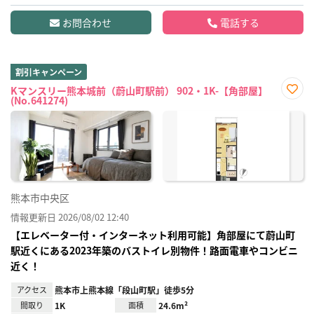
お問合わせ
電話する
割引キャンペーン
Kマンスリー熊本城前（蔚山町駅前） 902・1K-【角部屋】
(No.641274)
お気
に入
り登
録
熊本市中央区
情報更新日 2026/08/02 12:40
【エレベーター付・インターネット利用可能】角部屋にて蔚山町
駅近くにある2023年築のバストイレ別物件！路面電車やコンビニ
近く！
アクセス
熊本市上熊本線「段山町駅」徒歩5分
間取り
1K
面積
24.6m²