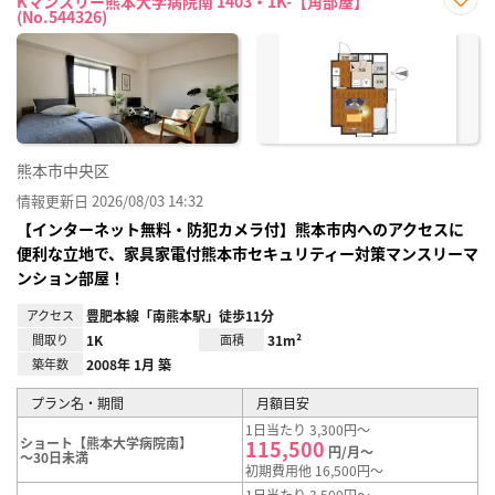
Kマンスリー熊本大学病院南 1403・1K-【角部屋】
(No.544326)
お気
に入
り登
録
熊本市中央区
情報更新日 2026/08/03 14:32
【インターネット無料・防犯カメラ付】熊本市内へのアクセスに
便利な立地で、家具家電付熊本市セキュリティー対策マンスリーマ
ンション部屋！
アクセス
豊肥本線「南熊本駅」徒歩11分
間取り
1K
面積
31m²
築年数
2008年 1月 築
プラン名・期間
月額目安
1日当たり 3,300円～
ショート【熊本大学病院南】
115,500
円/月～
～30日未満
初期費用他 16,500円～
1日当たり 3,500円～