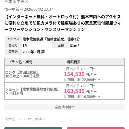
熊本市中央区
情報更新日 2026/08/02 23:37
【インターネット無料・オートロック付】熊本市内へのアクセス
に便利な立地で防犯カメラ付で駐車場ありの家具家電付部屋ウィ
ークリーマンション・マンスリーマンション！
アクセス
熊本電気鉄道「藤崎宮前駅」徒歩7分
間取り
1R
面積
31m²
築年数
2008年 1月 築
プラン名・期間
月額目安
1日当たり 4,600円～
ロング【滝田口駅前】
154,500
円/月～
30日以上～360日未満
初期費用他 22,000円～
1日当たり 4,900円～
ショート【熊本電鉄藤崎宮前駅東】
163,500
円/月～
～30日未満
初期費用他 16,500円～
空気清浄機付
熊本県
熊本市中央区