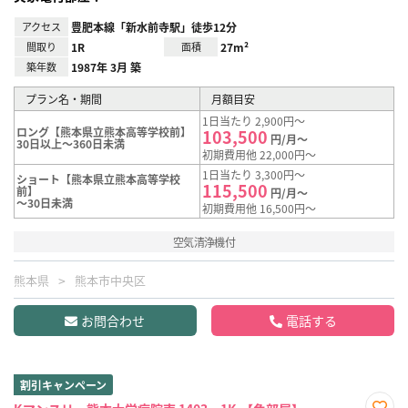
アクセス
豊肥本線「新水前寺駅」徒歩12分
間取り
1R
面積
27m²
築年数
1987年 3月 築
プラン名・期間
月額目安
1日当たり 2,900円～
ロング【熊本県立熊本高等学校前】
103,500
円/月～
30日以上～360日未満
初期費用他 22,000円～
1日当たり 3,300円～
ショート【熊本県立熊本高等学校
115,500
前】
円/月～
～30日未満
初期費用他 16,500円～
空気清浄機付
熊本県
熊本市中央区
お問合わせ
電話する
割引キャンペーン