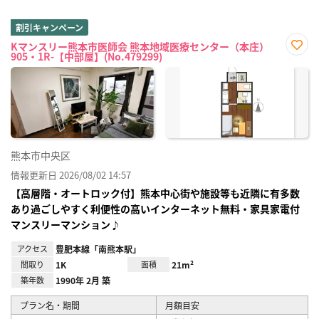
割引キャンペーン
Kマンスリー熊本市医師会 熊本地域医療センター（本庄）
905・1R-【中部屋】(No.479299)
お気
に入
り登
録
熊本市中央区
情報更新日 2026/08/02 14:57
【高層階・オートロック付】熊本中心街や施設等も近隣に有多数
あり過ごしやすく利便性の高いインターネット無料・家具家電付
マンスリーマンション♪
アクセス
豊肥本線「南熊本駅」
間取り
1K
面積
21m²
築年数
1990年 2月 築
プラン名・期間
月額目安