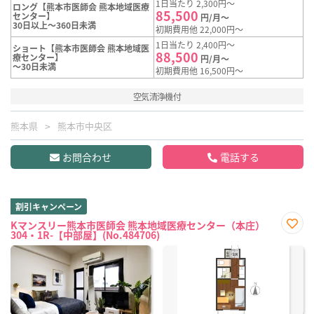
1日当たり 2,300円～
ロング【熊本市医師会 熊本地域医療
85,500
センター】
円/月～
30日以上～360日未満
初期費用他 22,000円～
1日当たり 2,400円～
ショート【熊本市医師会 熊本地域医
88,500
療センター】
円/月～
～30日未満
初期費用他 16,500円～
空気清浄機付
熊本県
熊本市中央区
お問合わせ
電話する
割引キャンペーン
Kマンスリー熊本市医師会 熊本地域医療センター（本庄）
304・1R-【中部屋】(No.484706)
お気
に入
り登
録