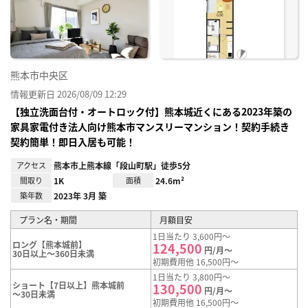
り登
録
熊本市中央区
情報更新日 2026/08/09 12:29
【独立洗面台付・オートロック付】熊本城近くにある2023年築の
家具家電付き法人向け熊本市マンスリーマンション！契約手続き
契約簡単！即日入居も可能！
アクセス
熊本市上熊本線「段山町駅」徒歩5分
間取り
1K
面積
24.6m²
築年数
2023年 3月 築
プラン名・期間
月額目安
1日当たり 3,600円～
ロング【熊本城前】
124,500
円/月～
30日以上～360日未満
初期費用他 16,500円～
1日当たり 3,800円～
ショート【7日以上】熊本城前
130,500
円/月～
～30日未満
初期費用他 16,500円～