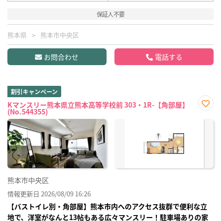
保証人不要
熊本県
熊本市中央区
お問合わせ
電話する
割引キャンペーン
Kマンスリー熊本県立熊本高等学校前 303・1R-【角部屋】
(No.544355)
お気
に入
り登
録
熊本市中央区
情報更新日 2026/08/09 16:26
【バストイレ別・角部屋】熊本市内へのアクセス抜群で便利な立
地で、洋室がなんと13帖もある広々マンスリー！駐車場ありの家