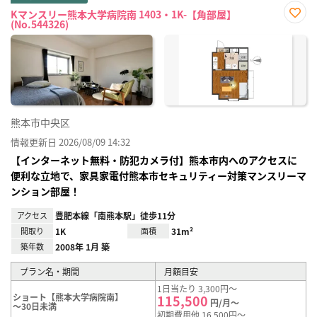
Kマンスリー熊本大学病院南 1403・1K-【角部屋】
(No.544326)
お気
に入
り登
録
熊本市中央区
情報更新日 2026/08/09 14:32
【インターネット無料・防犯カメラ付】熊本市内へのアクセスに
便利な立地で、家具家電付熊本市セキュリティー対策マンスリーマ
ンション部屋！
アクセス
豊肥本線「南熊本駅」徒歩11分
間取り
1K
面積
31m²
築年数
2008年 1月 築
プラン名・期間
月額目安
1日当たり 3,300円～
ショート【熊本大学病院南】
115,500
円/月～
～30日未満
初期費用他 16,500円～