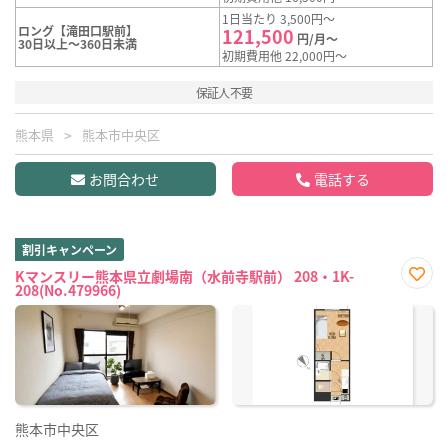
1日当たり 3,500円～
ロング【滝田口駅前】
121,500
円/月～
30日以上～360日未満
初期費用他 22,000円～
保証人不要
熊本県
熊本市中央区
お問合わせ
電話する
割引キャンペーン
Kマンスリー熊本県立劇場南（水前寺駅前） 208・1K-
208(No.479966)
お気
に入
り登
録
熊本市中央区