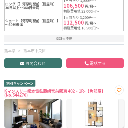
1日当たり 3,000円～
ロング【】河原町駅前（紺屋町）
106,500
円/月～
30日以上～360日未満
初期費用他 22,000円～
1日当たり 3,200円～
ショート【河原町駅前（紺屋町）】
112,500
円/月～
～30日未満
初期費用他 16,500円～
保証人不要
熊本県
熊本市中央区
お問合わせ
電話する
割引キャンペーン
Kマンスリー熊本電鉄藤崎宮前駅東 402・1R-【角部屋】
(No.544270)
お気
に入
り登
録