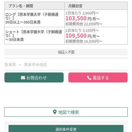
プラン名・期間
月額目安
1日当たり 2,900円～
ロング【熊本学園大学（子飼橋通
103,500
り）】
円/月～
30日以上～360日未満
初期費用他 22,000円～
1日当たり 3,100円～
ショート【熊本学園大学（子飼橋通
109,500
り）】
円/月～
～30日未満
初期費用他 16,500円～
保証人不要
熊本県
熊本市中央区
お問合わせ
電話する
地図で検索
選択条件変更