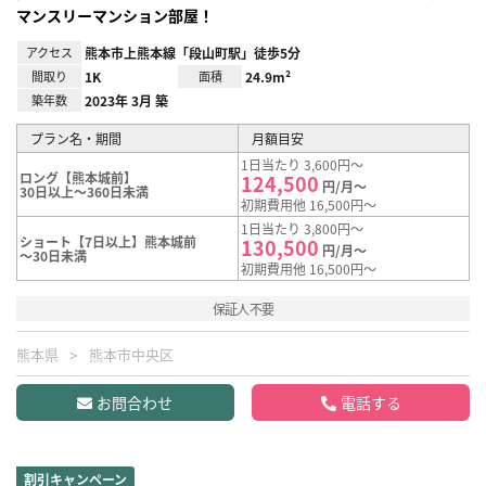
マンスリーマンション部屋！
アクセス
熊本市上熊本線「段山町駅」徒歩5分
間取り
1K
面積
24.9m²
築年数
2023年 3月 築
プラン名・期間
月額目安
1日当たり 3,600円～
ロング【熊本城前】
124,500
円/月～
30日以上～360日未満
初期費用他 16,500円～
1日当たり 3,800円～
ショート【7日以上】熊本城前
130,500
円/月～
～30日未満
初期費用他 16,500円～
保証人不要
熊本県
熊本市中央区
お問合わせ
電話する
割引キャンペーン