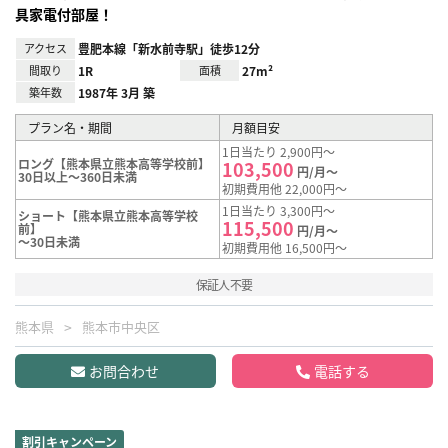
具家電付部屋！
アクセス
豊肥本線「新水前寺駅」徒歩12分
間取り
1R
面積
27m²
築年数
1987年 3月 築
プラン名・期間
月額目安
1日当たり 2,900円～
ロング【熊本県立熊本高等学校前】
103,500
円/月～
30日以上～360日未満
初期費用他 22,000円～
1日当たり 3,300円～
ショート【熊本県立熊本高等学校
115,500
前】
円/月～
～30日未満
初期費用他 16,500円～
保証人不要
熊本県
熊本市中央区
お問合わせ
電話する
割引キャンペーン