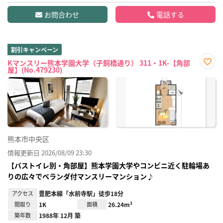
お問合わせ
電話する
割引キャンペーン
Kマンスリー熊本学園大学（子飼橋通り） 311・1K-【角部
屋】(No.479230)
お気
に入
り登
録
熊本市中央区
情報更新日 2026/08/09 23:30
【バストイレ別・角部屋】熊本学園大学やコンビニ近く駐輪場あ
りの広々でベランダ付マンスリーマンション♪
アクセス
豊肥本線「水前寺駅」徒歩18分
間取り
1K
面積
26.24m²
築年数
1988年 12月 築