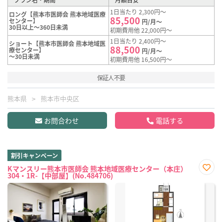
1日当たり 2,300円～
ロング【熊本市医師会 熊本地域医療
85,500
センター】
円/月～
30日以上～360日未満
初期費用他 22,000円～
1日当たり 2,400円～
ショート【熊本市医師会 熊本地域医
88,500
療センター】
円/月～
～30日未満
初期費用他 16,500円～
保証人不要
熊本県
熊本市中央区
お問合わせ
電話する
割引キャンペーン
Kマンスリー熊本市医師会 熊本地域医療センター（本庄）
304・1R-【中部屋】(No.484706)
お気
に入
り登
録