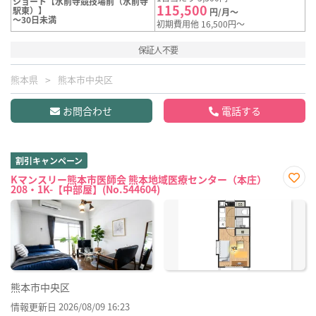
ショート【水前寺競技場前（水前寺
115,500
駅東）】
円/月～
～30日未満
初期費用他 16,500円～
保証人不要
熊本県
熊本市中央区
お問合わせ
電話する
割引キャンペーン
Kマンスリー熊本市医師会 熊本地域医療センター（本庄）
208・1K-【中部屋】(No.544604)
お気
に入
り登
録
熊本市中央区
情報更新日 2026/08/09 16:23