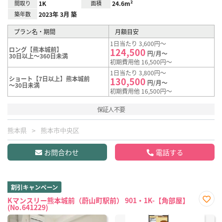
間取り
1K
面積
24.6m²
築年数
2023年 3月 築
プラン名・期間
月額目安
1日当たり 3,600円～
ロング【熊本城前】
124,500
円/月～
30日以上～360日未満
初期費用他 16,500円～
1日当たり 3,800円～
ショート【7日以上】熊本城前
130,500
円/月～
～30日未満
初期費用他 16,500円～
保証人不要
熊本県
熊本市中央区
お問合わせ
電話する
割引キャンペーン
Kマンスリー熊本城前（蔚山町駅前） 901・1K-【角部屋】
(No.641229)
お気
に入