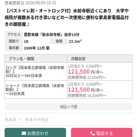
情報更新日 2026/08/09 10:32
【バストイレ別・オートロック付】水前寺駅近くにあり 大学や
病院が複数ある付き添いなどの一次使用に便利な家具家電備品付
きの御部屋♪
アクセス
豊肥本線「新水前寺駅」徒歩10分
間取り
1K
面積
23.2m²
築年数
1989年 12月 築
プラン名・期間
月額目安
1日当たり 3,500円～
ロング【熊本県立劇場南（水前寺駅
121,500
前）】
円/月～
30日以上～360日未満
初期費用他 22,000円～
1日当たり 3,500円～
ショート【熊本県立劇場南（水前寺
121,500
駅前）】
円/月～
～30日未満
初期費用他 16,500円～
保証人不要
熊本県
熊本市中央区
お問合わせ
電話する