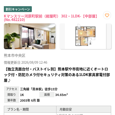
割引キャンペーン
Kマンスリー河原町駅前（紺屋町） 302・1LDK-【中部屋】
(No.482210)
お気
に入
り登
録
熊本市中央区
情報更新日 2026/08/09 12:46
【独立洗面台付・バストイレ別】熊本駅や市街地に近くオートロ
ック付・防犯カメラ付セキュリティ対策のある1LDK家具家電付部
屋♪
アクセス
三角線「熊本駅」徒歩15分
間取り
1K
面積
34.65m²
築年数
2003年 6月 築
プラン名・期間
月額目安