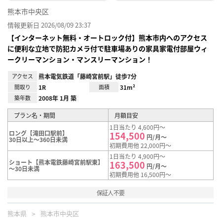
熊本市中央区
情報更新日 2026/08/09 23:37
【インターネット無料・オートロック付】熊本市内へのアクセス
に便利な立地で防犯カメラ付で駐車場ありの家具家電付部屋ウィ
ークリーマンション・マンスリーマンション！
アクセス
熊本電気鉄道「藤崎宮前駅」徒歩7分
間取り
1R
面積
31m²
築年数
2008年 1月 築
プラン名・期間
月額目安
1日当たり 4,600円～
ロング【滝田口駅前】
154,500
円/月～
30日以上～360日未満
初期費用他 22,000円～
1日当たり 4,900円～
ショート【熊本電鉄藤崎宮前駅東】
163,500
円/月～
～30日未満
初期費用他 16,500円～
保証人不要
熊本県
熊本市中央区