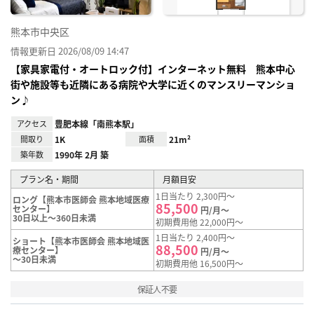
熊本市中央区
情報更新日 2026/08/09 14:47
【家具家電付・オートロック付】インターネット無料 熊本中心
街や施設等も近隣にある病院や大学に近くのマンスリーマンショ
ン♪
アクセス
豊肥本線「南熊本駅」
間取り
1K
面積
21m²
築年数
1990年 2月 築
プラン名・期間
月額目安
1日当たり 2,300円～
ロング【熊本市医師会 熊本地域医療
85,500
センター】
円/月～
30日以上～360日未満
初期費用他 22,000円～
1日当たり 2,400円～
ショート【熊本市医師会 熊本地域医
88,500
療センター】
円/月～
～30日未満
初期費用他 16,500円～
保証人不要