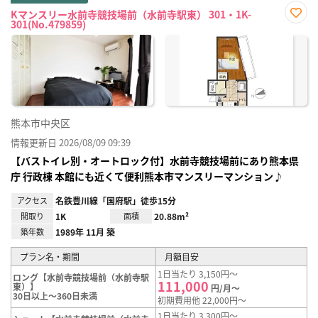
Kマンスリー水前寺競技場前（水前寺駅東） 301・1K-
301(No.479859)
お気
に入
り登
録
熊本市中央区
情報更新日 2026/08/09 09:39
【バストイレ別・オートロック付】水前寺競技場前にあり熊本県
庁 行政棟 本館にも近くて便利熊本市マンスリーマンション♪
アクセス
名鉄豊川線「国府駅」徒歩15分
間取り
1K
面積
20.88m²
築年数
1989年 11月 築
プラン名・期間
月額目安
1日当たり 3,150円～
ロング【水前寺競技場前（水前寺駅
111,000
東）】
円/月～
30日以上～360日未満
初期費用他 22,000円～
1日当たり 3,300円～