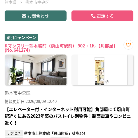
熊本県
熊本市中央区
お問合わせ
電話する
割引キャンペーン
Kマンスリー熊本城前（蔚山町駅前） 902・1K-【角部屋】
(No.641274)
お気
に入
り登
録
熊本市中央区
情報更新日 2026/08/09 12:40
【エレベーター付・インターネット利用可能】角部屋にて蔚山町
駅近くにある2023年築のバストイレ別物件！路面電車やコンビニ
近く！
アクセス
熊本市上熊本線「段山町駅」徒歩5分