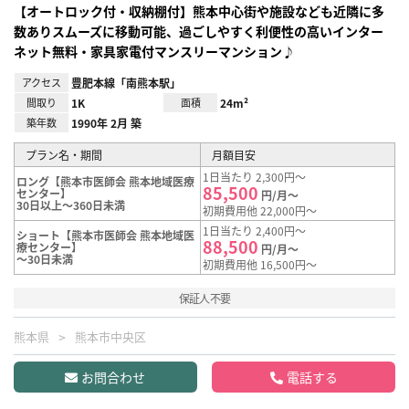
【オートロック付・収納棚付】熊本中心街や施設なども近隣に多
数ありスムーズに移動可能、過ごしやすく利便性の高いインター
ネット無料・家具家電付マンスリーマンション♪
アクセス
豊肥本線「南熊本駅」
間取り
1K
面積
24m²
築年数
1990年 2月 築
プラン名・期間
月額目安
1日当たり 2,300円～
ロング【熊本市医師会 熊本地域医療
85,500
センター】
円/月～
30日以上～360日未満
初期費用他 22,000円～
1日当たり 2,400円～
ショート【熊本市医師会 熊本地域医
88,500
療センター】
円/月～
～30日未満
初期費用他 16,500円～
保証人不要
熊本県
熊本市中央区
お問合わせ
電話する