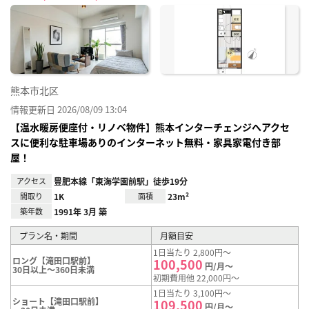
に入
り登
録
熊本市北区
情報更新日 2026/08/09 13:04
【温水暖房便座付・リノベ物件】熊本インターチェンジへアクセ
スに便利な駐車場ありのインターネット無料・家具家電付き部
屋！
アクセス
豊肥本線「東海学園前駅」徒歩19分
間取り
1K
面積
23m²
築年数
1991年 3月 築
プラン名・期間
月額目安
1日当たり 2,800円～
ロング【滝田口駅前】
100,500
円/月～
30日以上～360日未満
初期費用他 22,000円～
1日当たり 3,100円～
ショート【滝田口駅前】
109,500
円/月～