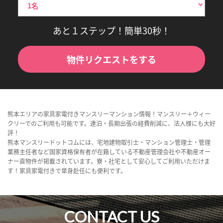
あと１ステップ！簡単30秒！
物件リクエストをする
熊本エリアの家具家電付きマンスリーマンション情報！マンスリー＋ウィー
クリーでのご利用も可能です。連泊・長期出張の経費削減に、法人様にも大好
評！
熊本マンスリードットコムには、宅地建物取引士・マンション管理士・管理
業務主任者など国家資格保有者が在籍している不動産管理会社や不動産オー
ナー直物件が掲載されています。寮・社宅として安心してご利用いただけま
す！家具家電付きで単身赴任にも便利です。
CONTACT US