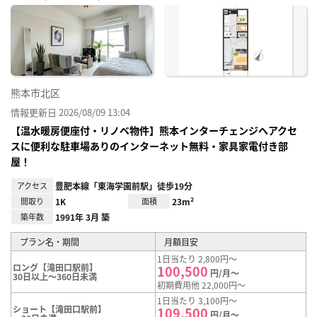
に入
り登
録
熊本市北区
情報更新日 2026/08/09 13:04
【温水暖房便座付・リノベ物件】熊本インターチェンジへアクセ
スに便利な駐車場ありのインターネット無料・家具家電付き部
屋！
アクセス
豊肥本線「東海学園前駅」徒歩19分
間取り
1K
面積
23m²
築年数
1991年 3月 築
プラン名・期間
月額目安
1日当たり 2,800円～
ロング【滝田口駅前】
100,500
円/月～
30日以上～360日未満
初期費用他 22,000円～
1日当たり 3,100円～
ショート【滝田口駅前】
109,500
円/月～