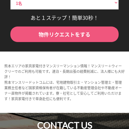
あと１ステップ！簡単30秒！
物件リクエストをする
熊本エリアの家具家電付きマンスリーマンション情報！マンスリー＋ウィー
クリーでのご利用も可能です。連泊・長期出張の経費削減に、法人様にも大好
評！
熊本マンスリードットコムには、宅地建物取引士・マンション管理士・管理
業務主任者など国家資格保有者が在籍している不動産管理会社や不動産オー
ナー直物件が掲載されています。寮・社宅として安心してご利用いただけま
す！家具家電付きで単身赴任にも便利です。
CONTACT US