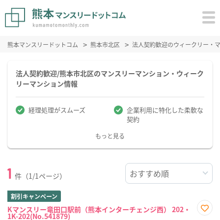
熊本マンスリードットコム
熊本市北区
法人契約歓迎のウィークリー・
法人契約歓迎/熊本市北区のマンスリーマンション・ウィーク
リーマンション情報
経理処理がスムーズ
企業利用に特化した柔軟な
契約
もっと見る
1
件（1/1ページ）
割引キャンペーン
Kマンスリー竜田口駅前（熊本インターチェンジ西） 202・
1K-202(No.541879)
お気