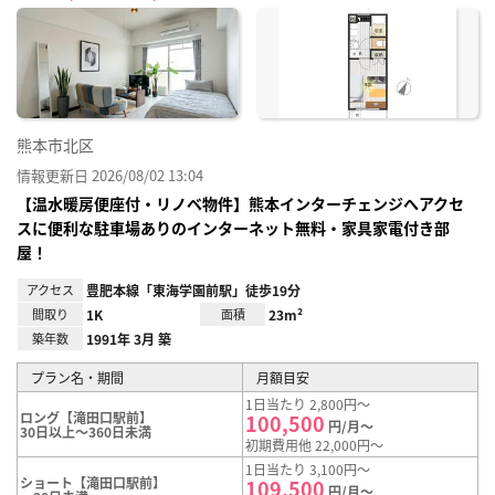
に入
り登
録
熊本市北区
情報更新日 2026/08/02 13:04
【温水暖房便座付・リノベ物件】熊本インターチェンジへアクセ
スに便利な駐車場ありのインターネット無料・家具家電付き部
屋！
アクセス
豊肥本線「東海学園前駅」徒歩19分
間取り
1K
面積
23m²
築年数
1991年 3月 築
プラン名・期間
月額目安
1日当たり 2,800円～
ロング【滝田口駅前】
100,500
円/月～
30日以上～360日未満
初期費用他 22,000円～
1日当たり 3,100円～
ショート【滝田口駅前】
109,500
円/月～