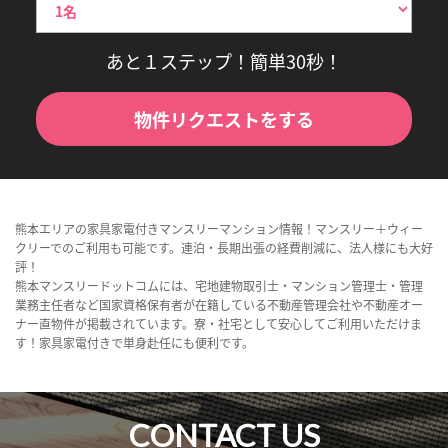
あと１ステップ！簡単30秒！
物件リクエストをする
熊本エリアの家具家電付きマンスリーマンション情報！マンスリー＋ウィー
クリーでのご利用も可能です。連泊・長期出張の経費削減に、法人様にも大好
評！
熊本マンスリードットコムには、宅地建物取引士・マンション管理士・管理
業務主任者など国家資格保有者が在籍している不動産管理会社や不動産オー
ナー直物件が掲載されています。寮・社宅として安心してご利用いただけま
す！家具家電付きで単身赴任にも便利です。
CONTACT US