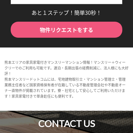
あと１ステップ！簡単30秒！
物件リクエストをする
熊本エリアの家具家電付きマンスリーマンション情報！マンスリー＋ウィー
クリーでのご利用も可能です。連泊・長期出張の経費削減に、法人様にも大好
評！
熊本マンスリードットコムには、宅地建物取引士・マンション管理士・管理
業務主任者など国家資格保有者が在籍している不動産管理会社や不動産オー
ナー直物件が掲載されています。寮・社宅として安心してご利用いただけま
す！家具家電付きで単身赴任にも便利です。
CONTACT US