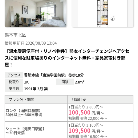
り登
録
熊本市北区
情報更新日 2026/08/09 13:04
【温水暖房便座付・リノベ物件】熊本インターチェンジへアクセ
スに便利な駐車場ありのインターネット無料・家具家電付き部
屋！
アクセス
豊肥本線「東海学園前駅」徒歩19分
間取り
1K
面積
23m²
築年数
1991年 3月 築
プラン名・期間
月額目安
1日当たり 2,800円～
ロング【滝田口駅前】
100,500
円/月～
30日以上～360日未満
初期費用他 22,000円～
1日当たり 3,100円～
ショート【滝田口駅前】
109,500
円/月～
～30日未満
初期費用他 16,500円～