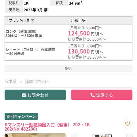
間取り
1K
面積
24.9m²
築年数
2023年 3月 築
プラン名・期間
月額目安
1日当たり 3,600円～
ロング【熊本城前】
124,500
円/月～
30日以上～360日未満
初期費用他 16,500円～
1日当たり 3,800円～
ショート【7日以上】熊本城前
130,500
円/月～
～30日未満
初期費用他 16,500円～
駅近
熊本県
熊本市中央区
お問合わせ
電話する
割引キャンペーン
Kマンスリー動植物園入口（健軍） 202・1K-
202(No.482200)
お気
に入