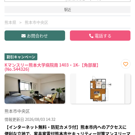
駅近
熊本県
熊本市中央区
お問合わせ
電話する
割引キャンペーン
Kマンスリー熊本大学病院南 1403・1K-【角部屋】
(No.544326)
お気
に入
り登
録
熊本市中央区
情報更新日 2026/08/03 14:32
【インターネット無料・防犯カメラ付】熊本市内へのアクセスに
便利な立地で、家具家電付熊本市セキュリティー対策マンスリーマ