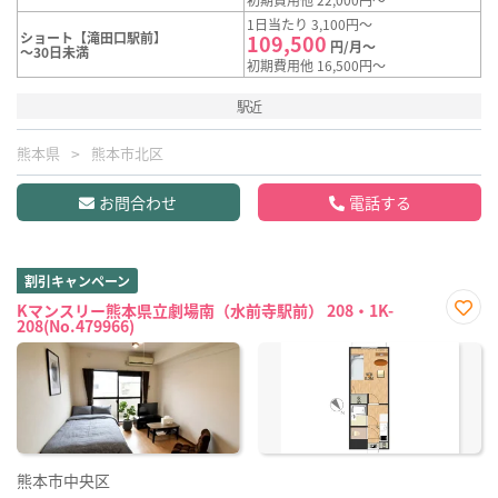
1日当たり 3,100円～
ショート【滝田口駅前】
109,500
円/月～
～30日未満
初期費用他 16,500円～
駅近
熊本県
熊本市北区
お問合わせ
電話する
割引キャンペーン
Kマンスリー熊本県立劇場南（水前寺駅前） 208・1K-
208(No.479966)
お気
に入
り登
録
熊本市中央区