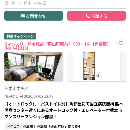
熊本県
熊本市中央区
お問合わせ
電話する
割引キャンペーン
Kマンスリー熊本城前（蔚山町駅前） 903・1K-【角部屋】
(No.641313)
お気
に入
り登
録
熊本市中央区
情報更新日 2026/08/02 12:48
【オートロック付・バストイレ別】角部屋にて国立病院機構 熊本
医療センター近くにあるオートロック付・エレベーター付熊本市
マンスリーマンション部屋！
アクセス
熊本市上熊本線「段山町駅」徒歩5分