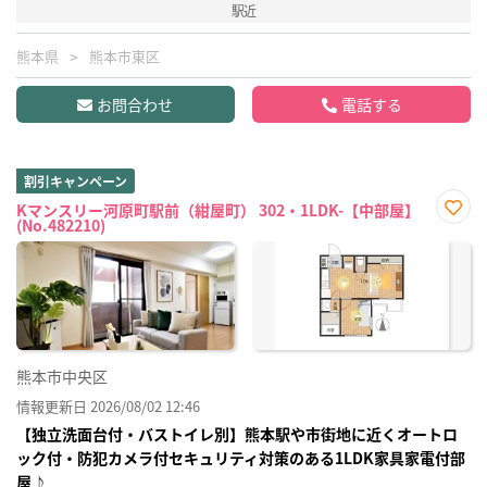
駅近
熊本県
熊本市東区
お問合わせ
電話する
割引キャンペーン
Kマンスリー河原町駅前（紺屋町） 302・1LDK-【中部屋】
(No.482210)
お気
に入
り登
録
熊本市中央区
情報更新日 2026/08/02 12:46
【独立洗面台付・バストイレ別】熊本駅や市街地に近くオートロ
ック付・防犯カメラ付セキュリティ対策のある1LDK家具家電付部
屋♪