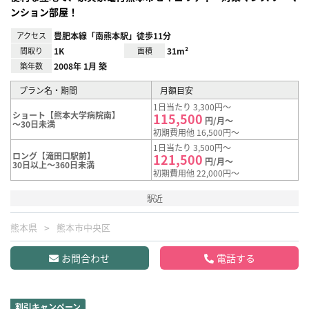
ンション部屋！
アクセス
豊肥本線「南熊本駅」徒歩11分
間取り
1K
面積
31m²
築年数
2008年 1月 築
プラン名・期間
月額目安
1日当たり 3,300円～
ショート【熊本大学病院南】
115,500
円/月～
～30日未満
初期費用他 16,500円～
1日当たり 3,500円～
ロング【滝田口駅前】
121,500
円/月～
30日以上～360日未満
初期費用他 22,000円～
駅近
熊本県
熊本市中央区
お問合わせ
電話する
割引キャンペーン