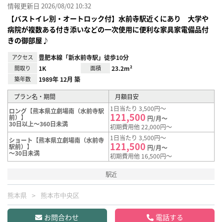
情報更新日 2026/08/02 10:32
【バストイレ別・オートロック付】水前寺駅近くにあり 大学や
病院が複数ある付き添いなどの一次使用に便利な家具家電備品付
きの御部屋♪
アクセス
豊肥本線「新水前寺駅」徒歩10分
間取り
1K
面積
23.2m²
築年数
1989年 12月 築
プラン名・期間
月額目安
1日当たり 3,500円～
ロング【熊本県立劇場南（水前寺駅
121,500
前）】
円/月～
30日以上～360日未満
初期費用他 22,000円～
1日当たり 3,500円～
ショート【熊本県立劇場南（水前寺
121,500
駅前）】
円/月～
～30日未満
初期費用他 16,500円～
駅近
熊本県
熊本市中央区
お問合わせ
電話する