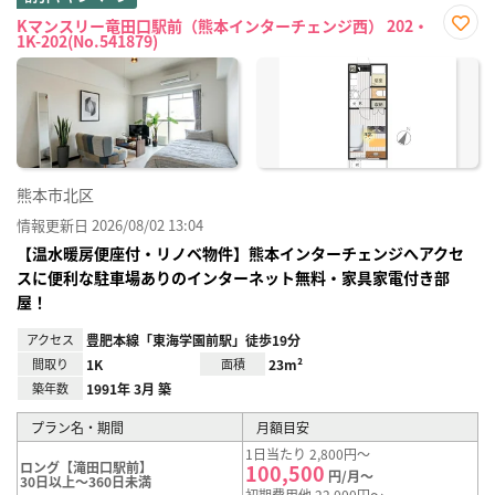
Kマンスリー竜田口駅前（熊本インターチェンジ西） 202・
1K-202(No.541879)
お気
に入
り登
録
熊本市北区
情報更新日 2026/08/02 13:04
【温水暖房便座付・リノベ物件】熊本インターチェンジへアクセ
スに便利な駐車場ありのインターネット無料・家具家電付き部
屋！
アクセス
豊肥本線「東海学園前駅」徒歩19分
間取り
1K
面積
23m²
築年数
1991年 3月 築
プラン名・期間
月額目安
1日当たり 2,800円～
ロング【滝田口駅前】
100,500
円/月～
30日以上～360日未満
初期費用他 22,000円～