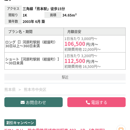
アクセス
三角線「熊本駅」徒歩15分
間取り
1K
面積
34.65m²
築年数
2003年 6月 築
プラン名・期間
月額目安
1日当たり 3,000円～
ロング【】河原町駅前（紺屋町）
106,500
円/月～
30日以上～360日未満
初期費用他 22,000円～
1日当たり 3,200円～
ショート【河原町駅前（紺屋町）】
112,500
円/月～
～30日未満
初期費用他 16,500円～
駅近
熊本県
熊本市中央区
お問合わせ
電話する
割引キャンペーン