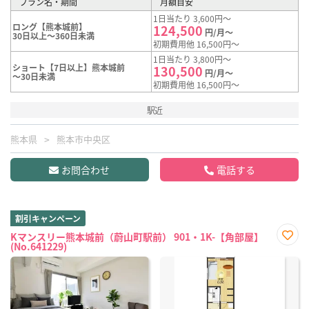
プラン名・期間
月額目安
1日当たり 3,600円～
ロング【熊本城前】
124,500
円/月～
30日以上～360日未満
初期費用他 16,500円～
1日当たり 3,800円～
ショート【7日以上】熊本城前
130,500
円/月～
～30日未満
初期費用他 16,500円～
駅近
熊本県
熊本市中央区
お問合わせ
電話する
割引キャンペーン
Kマンスリー熊本城前（蔚山町駅前） 901・1K-【角部屋】
(No.641229)
お気
に入
り登
録