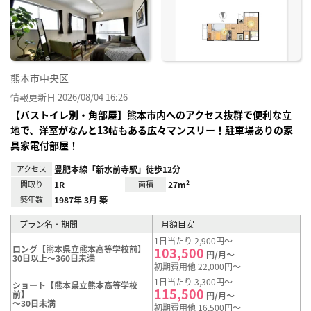
り登
録
熊本市中央区
情報更新日 2026/08/04 16:26
【バストイレ別・角部屋】熊本市内へのアクセス抜群で便利な立
地で、洋室がなんと13帖もある広々マンスリー！駐車場ありの家
具家電付部屋！
アクセス
豊肥本線「新水前寺駅」徒歩12分
間取り
1R
面積
27m²
築年数
1987年 3月 築
プラン名・期間
月額目安
1日当たり 2,900円～
ロング【熊本県立熊本高等学校前】
103,500
円/月～
30日以上～360日未満
初期費用他 22,000円～
1日当たり 3,300円～
ショート【熊本県立熊本高等学校
115,500
前】
円/月～
～30日未満
初期費用他 16,500円～