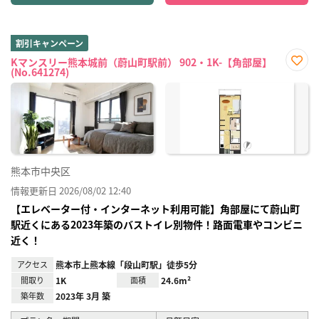
割引キャンペーン
Kマンスリー熊本城前（蔚山町駅前） 902・1K-【角部屋】
(No.641274)
お気
に入
り登
録
熊本市中央区
情報更新日 2026/08/02 12:40
【エレベーター付・インターネット利用可能】角部屋にて蔚山町
駅近くにある2023年築のバストイレ別物件！路面電車やコンビニ
近く！
アクセス
熊本市上熊本線「段山町駅」徒歩5分
間取り
1K
面積
24.6m²
築年数
2023年 3月 築