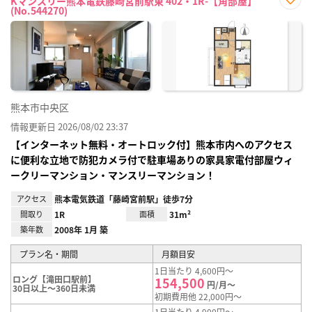
Kマンスリー熊本電鉄藤崎宮前駅東 402・1R-【角部屋】
(No.544270)
お気
に入
り登
録
熊本市中央区
情報更新日 2026/08/02 23:37
【インターネット無料・オートロック付】熊本市内へのアクセス
に便利な立地で防犯カメラ付で駐車場ありの家具家電付部屋ウィ
ークリーマンション・マンスリーマンション！
アクセス
熊本電気鉄道「藤崎宮前駅」徒歩7分
間取り
1R
面積
31m²
築年数
2008年 1月 築
プラン名・期間
月額目安
1日当たり 4,600円～
ロング【滝田口駅前】
154,500
円/月～
30日以上～360日未満
初期費用他 22,000円～
1日当たり 4,900円～