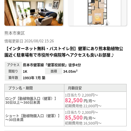
り登
録
熊本市東区
情報更新日 2026/08/02 15:26
【インターネット無料・バストイレ別】健軍にあり熊本動植物公
園近く駐車場有で市役所や病院等へアクセスも良いお部屋♪
アクセス
熊本市健軍線「健軍校前駅」徒歩4分
間取り
1K
面積
34.05m²
築年数
1993年 7月 築
プラン名・期間
月額目安
1日当たり 2,200円～
ロング【動植物園入口（健軍）】
82,500
円/月～
30日以上～360日未満
初期費用他 22,000円～
1日当たり 2,300円～
ショート【動植物園入口（健軍）】
85,500
円/月～
～30日未満
初期費用他 16,500円～