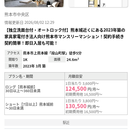
熊本市中央区
情報更新日 2026/08/02 12:29
【独立洗面台付・オートロック付】熊本城近くにある2023年築の
家具家電付き法人向け熊本市マンスリーマンション！契約手続き
契約簡単！即日入居も可能！
アクセス
熊本市上熊本線「段山町駅」徒歩5分
間取り
1K
面積
24.6m²
築年数
2023年 3月 築
プラン名・期間
月額目安
1日当たり 3,600円～
ロング【熊本城前】
124,500
円/月～
30日以上～360日未満
初期費用他 16,500円～
1日当たり 3,800円～
ショート【7日以上】熊本城前
130,500
円/月～
～30日未満
初期費用他 16,500円～
駅近