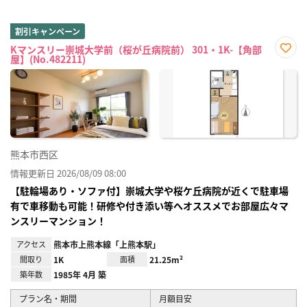
割引キャンペーン
Kマンスリー崇城大学前（桜が丘病院前） 301・1K-【角部
屋】(No.482211)
お気
に入
り登
録
熊本市西区
情報更新日 2026/08/09 08:00
【駐輪場あり・ソファ付】崇城大学や桜ケ丘病院が近くで駐車場
有で車移動も可能！研修や付き添い等へオススメでお部屋広々マ
ンスリーマンション！
アクセス
熊本市上熊本線「上熊本駅」
間取り
1K
面積
21.25m²
築年数
1985年 4月 築
プラン名・期間
月額目安