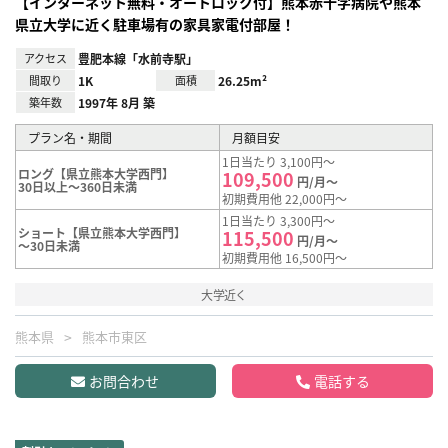
【インターネット無料・オートロック付】熊本赤十字病院や熊本
県立大学に近く駐車場有の家具家電付部屋！
アクセス
豊肥本線「水前寺駅」
間取り
1K
面積
26.25m²
築年数
1997年 8月 築
プラン名・期間
月額目安
1日当たり 3,100円～
ロング【県立熊本大学西門】
109,500
円/月～
30日以上～360日未満
初期費用他 22,000円～
1日当たり 3,300円～
ショート【県立熊本大学西門】
115,500
円/月～
～30日未満
初期費用他 16,500円～
大学近く
熊本県
熊本市東区
お問合わせ
電話する