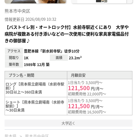
熊本市中央区
情報更新日 2026/08/09 10:32
【バストイレ別・オートロック付】水前寺駅近くにあり 大学や
病院が複数ある付き添いなどの一次使用に便利な家具家電備品付
きの御部屋♪
アクセス
豊肥本線「新水前寺駅」徒歩10分
間取り
1K
面積
23.2m²
築年数
1989年 12月 築
プラン名・期間
月額目安
1日当たり 3,500円～
ロング【熊本県立劇場南（水前寺駅
121,500
前）】
円/月～
30日以上～360日未満
初期費用他 22,000円～
1日当たり 3,500円～
ショート【熊本県立劇場南（水前寺
121,500
駅前）】
円/月～
～30日未満
初期費用他 16,500円～
大学近く
熊本県
熊本市中央区