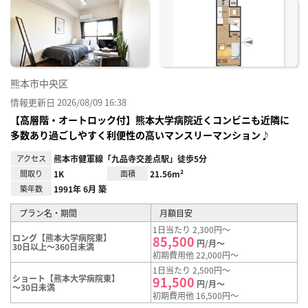
に入
り登
録
熊本市中央区
情報更新日 2026/08/09 16:38
【高層階・オートロック付】熊本大学病院近くコンビニも近隣に
多数あり過ごしやすく利便性の高いマンスリーマンション♪
アクセス
熊本市健軍線「九品寺交差点駅」徒歩5分
間取り
1K
面積
21.56m²
築年数
1991年 6月 築
プラン名・期間
月額目安
1日当たり 2,300円～
ロング【熊本大学病院東】
85,500
円/月～
30日以上～360日未満
初期費用他 22,000円～
1日当たり 2,500円～
ショート【熊本大学病院東】
91,500
円/月～
～30日未満
初期費用他 16,500円～