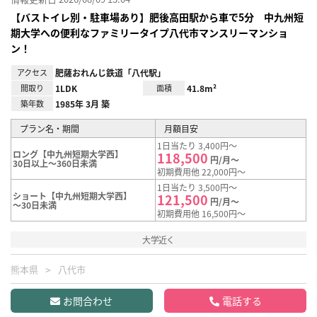
【バストイレ別・駐車場あり】肥後高田駅から車で5分 中九州短
期大学への便利なファミリータイプ八代市マンスリーマンショ
ン！
アクセス
肥薩おれんじ鉄道「八代駅」
間取り
1LDK
面積
41.8m²
築年数
1985年 3月 築
プラン名・期間
月額目安
1日当たり 3,400円～
ロング【中九州短期大学西】
118,500
円/月～
30日以上～360日未満
初期費用他 22,000円～
1日当たり 3,500円～
ショート【中九州短期大学西】
121,500
円/月～
～30日未満
初期費用他 16,500円～
大学近く
熊本県
八代市
お問合わせ
電話する