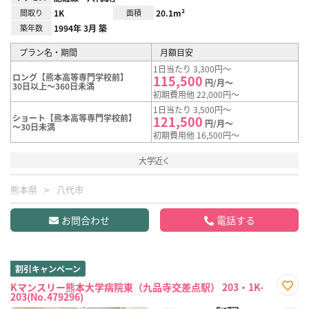
間取り
1K
面積
20.1m²
築年数
1994年 3月 築
プラン名・期間
月額目安
1日当たり 3,300円～
ロング【熊本高等専門学校前】
115,500
円/月～
30日以上～360日未満
初期費用他 22,000円～
1日当たり 3,500円～
ショート【熊本高等専門学校前】
121,500
円/月～
～30日未満
初期費用他 16,500円～
大学近く
熊本県
八代市
お問合わせ
電話する
割引キャンペーン
Kマンスリー熊本大学病院東（九品寺交差点駅） 203・1K-
203(No.479296)
お気