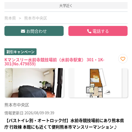
大学近く
熊本県
熊本市中央区
お問合わせ
電話する
割引キャンペーン
Kマンスリー水前寺競技場前（水前寺駅東） 301・1K-
301(No.479859)
お気
に入
り登
録
熊本市中央区
情報更新日 2026/08/09 09:39
【バストイレ別・オートロック付】水前寺競技場前にあり熊本県
庁 行政棟 本館にも近くて便利熊本市マンスリーマンション♪