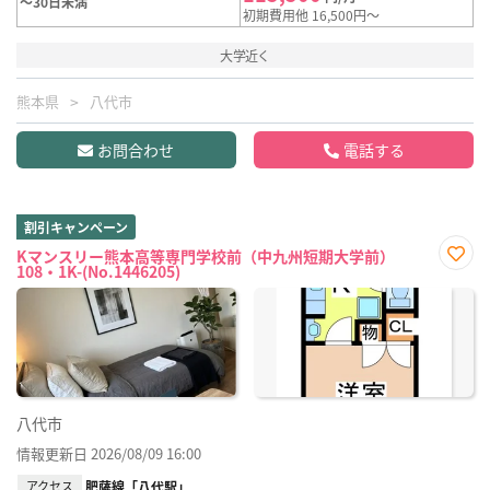
～30日未満
初期費用他 16,500円～
大学近く
熊本県
八代市
お問合わせ
電話する
割引キャンペーン
Kマンスリー熊本高等専門学校前（中九州短期大学前）
108・1K-(No.1446205)
お気
に入
り登
録
八代市
情報更新日 2026/08/09 16:00
アクセス
肥薩線「八代駅」