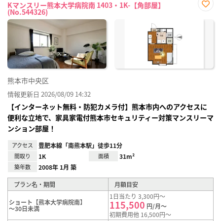
Kマンスリー熊本大学病院南 1403・1K-【角部屋】
(No.544326)
お気
に入
り登
録
熊本市中央区
情報更新日 2026/08/09 14:32
【インターネット無料・防犯カメラ付】熊本市内へのアクセスに
便利な立地で、家具家電付熊本市セキュリティー対策マンスリーマ
ンション部屋！
アクセス
豊肥本線「南熊本駅」徒歩11分
間取り
1K
面積
31m²
築年数
2008年 1月 築
プラン名・期間
月額目安
1日当たり 3,300円～
ショート【熊本大学病院南】
115,500
円/月～
～30日未満
初期費用他 16,500円～