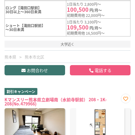
1日当たり 2,800円～
ロング【滝田口駅前】
100,500
円/月～
30日以上～360日未満
初期費用他 22,000円～
1日当たり 3,100円～
ショート【滝田口駅前】
109,500
円/月～
～30日未満
初期費用他 16,500円～
大学近く
熊本県
熊本市北区
お問合わせ
電話する
割引キャンペーン
Kマンスリー熊本県立劇場南（水前寺駅前） 208・1K-
208(No.479966)
お気
に入
り登
録