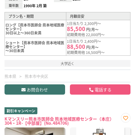
築年数
1990年 2月 築
プラン名・期間
月額目安
1日当たり 2,300円～
ロング【熊本市医師会 熊本地域医療
85,500
センター】
円/月～
30日以上～360日未満
初期費用他 22,000円～
1日当たり 2,400円～
ショート【熊本市医師会 熊本地域医
88,500
療センター】
円/月～
～30日未満
初期費用他 16,500円～
大学近く
熊本県
熊本市中央区
お問合わせ
電話する
割引キャンペーン
Kマンスリー熊本市医師会 熊本地域医療センター（本庄）
304・1R-【中部屋】(No.484706)
お気
に入
り登