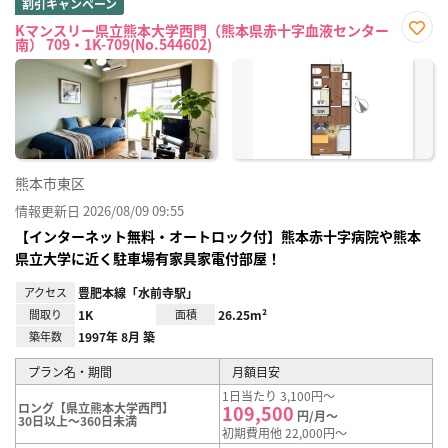
割引キャンペーン
Kマンスリー県立熊本大学西門（熊本県赤十字血液センター
南） 709・1K-709(No.544602)
お気
に入
り登
録
熊本市東区
情報更新日 2026/08/09 09:55
【インターネット無料・オートロック付】熊本赤十字病院や熊本
県立大学に近く駐車場有家具家電付部屋！
アクセス
豊肥本線「水前寺駅」
間取り
1K
面積
26.25m²
築年数
1997年 8月 築
プラン名・期間
月額目安
1日当たり 3,100円～
ロング【県立熊本大学西門】
109,500
円/月～
30日以上～360日未満
初期費用他 22,000円～