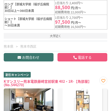
1日当たり 2,400円～
ロング【崇城大学前（桜が丘病院
88,500
前）】
円/月～
30日以上～360日未満
初期費用他 22,000円～
1日当たり 2,700円～
ショート【崇城大学前（桜が丘病院
97,500
前）】
円/月～
～30日未満
初期費用他 16,500円～
大学近く
熊本県
熊本市西区
お問合わせ
電話する
割引キャンペーン
Kマンスリー熊本電鉄藤崎宮前駅東 402・1R-【角部屋】
(No.544270)
お気
に入
り登
録