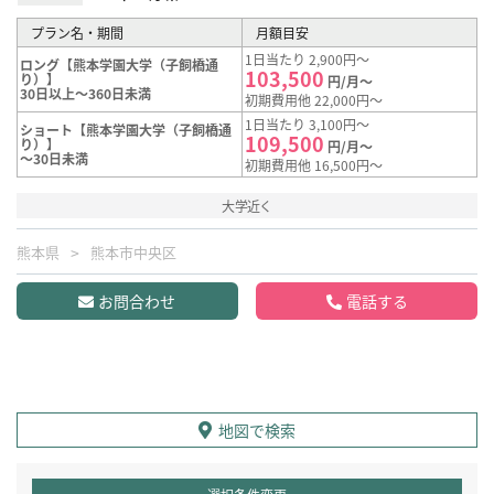
プラン名・期間
月額目安
1日当たり 2,900円～
ロング【熊本学園大学（子飼橋通
103,500
り）】
円/月～
30日以上～360日未満
初期費用他 22,000円～
1日当たり 3,100円～
ショート【熊本学園大学（子飼橋通
109,500
り）】
円/月～
～30日未満
初期費用他 16,500円～
大学近く
熊本県
熊本市中央区
お問合わせ
電話する
地図で検索