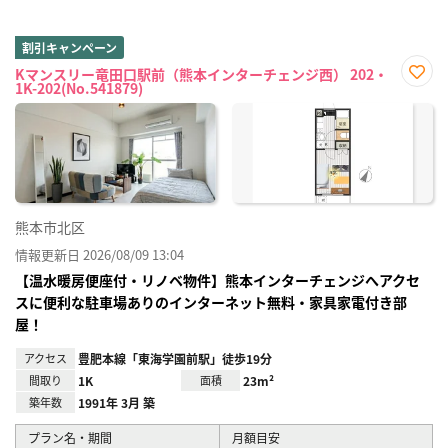
割引キャンペーン
Kマンスリー竜田口駅前（熊本インターチェンジ西） 202・
1K-202(No.541879)
お気
に入
り登
録
熊本市北区
情報更新日 2026/08/09 13:04
【温水暖房便座付・リノベ物件】熊本インターチェンジへアクセ
スに便利な駐車場ありのインターネット無料・家具家電付き部
屋！
アクセス
豊肥本線「東海学園前駅」徒歩19分
間取り
1K
面積
23m²
築年数
1991年 3月 築
プラン名・期間
月額目安