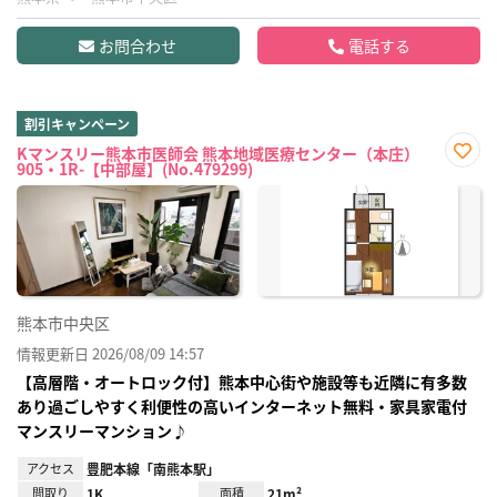
お問合わせ
電話する
割引キャンペーン
Kマンスリー熊本市医師会 熊本地域医療センター（本庄）
905・1R-【中部屋】(No.479299)
お気
に入
り登
録
熊本市中央区
情報更新日 2026/08/09 14:57
【高層階・オートロック付】熊本中心街や施設等も近隣に有多数
あり過ごしやすく利便性の高いインターネット無料・家具家電付
マンスリーマンション♪
アクセス
豊肥本線「南熊本駅」
間取り
1K
面積
21m²