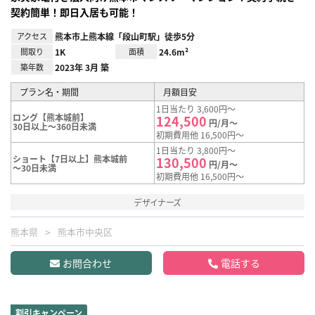
契約簡単！即日入居も可能！
アクセス
熊本市上熊本線「段山町駅」徒歩5分
間取り
1K
面積
24.6m²
築年数
2023年 3月 築
プラン名・期間
月額目安
1日当たり 3,600円～
ロング【熊本城前】
124,500
円/月～
30日以上～360日未満
初期費用他 16,500円～
1日当たり 3,800円～
ショート【7日以上】熊本城前
130,500
円/月～
～30日未満
初期費用他 16,500円～
デザイナーズ
熊本県
熊本市中央区
お問合わせ
電話する
割引キャンペーン