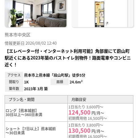
り登
録
熊本市中央区
情報更新日 2026/08/02 12:40
【エレベーター付・インターネット利用可能】角部屋にて蔚山町
駅近くにある2023年築のバストイレ別物件！路面電車やコンビニ
近く！
アクセス
熊本市上熊本線「段山町駅」徒歩5分
間取り
1K
面積
24.6m²
築年数
2023年 3月 築
プラン名・期間
月額目安
1日当たり 3,600円～
ロング【熊本城前】
124,500
円/月～
30日以上～360日未満
初期費用他 16,500円～
1日当たり 3,800円～
ショート【7日以上】熊本城前
130,500
円/月～
～30日未満
初期費用他 16,500円～