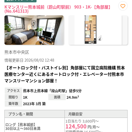
Kマンスリー熊本城前（蔚山町駅前） 903・1K-【角部屋】
(No.641313)
お気
に入
り登
録
熊本市中央区
情報更新日 2026/08/02 12:48
【オートロック付・バストイレ別】角部屋にて国立病院機構 熊本
医療センター近くにあるオートロック付・エレベーター付熊本市
マンスリーマンション部屋！
アクセス
熊本市上熊本線「段山町駅」徒歩5分
間取り
1K
面積
24.9m²
築年数
2023年 3月 築
プラン名・期間
月額目安
1日当たり 3,600円～
ロング【熊本城前】
124,500
円/月～
30日以上～360日未満
初期費用他 16,500円～