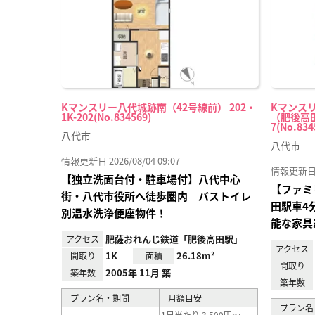
Kマンスリー八代城跡南（42号線前） 202・
Kマンス
1K-202(No.834569)
（肥後高田駅
7(No.834
八代市
八代市
情報更新日 2026/08/04 09:07
情報更新日 20
【独立洗面台付・駐車場付】八代中心
【ファミ
街・八代市役所へ徒歩圏内 バストイレ
田駅車4
別温水洗浄便座物件！
能な家具
肥薩おれんじ鉄道「肥後高田駅」
アクセス
アクセス
1K
26.18m²
間取り
面積
間取り
2005年 11月 築
築年数
築年数
プラン名・期間
月額目安
プラン名
1日当たり 3,500円～