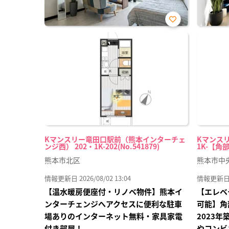
お気
に入
り登
録
Kマンスリー竜田口駅前（熊本インターチェ
Kマンスリ
ンジ西） 202・1K-202(No.541879)
1K-【角部
熊本市北区
熊本市中
情報更新日 2026/08/02 13:04
情報更新日 20
【温水暖房便座付・リノベ物件】熊本イ
【エレベ
ンターチェンジへアクセスに便利な駐車
可能】角
場ありのインターネット無料・家具家電
2023
付き部屋！
やコンビ