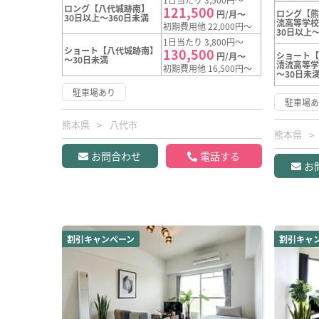
ロング【八代城跡南】
121,500
ロング【
円/月～
30日以上～360日未満
流高等学
初期費用他 22,000円～
30日以上～
1日当たり 3,800円～
ショート【八代城跡南】
130,500
ショート
円/月～
～30日未満
清流高等
初期費用他 16,500円～
～30日未
駐車場あり
駐車場
熊本県
八代市
熊本県
お問合わせ
電話する
お
割引キャンペーン
割引キャ