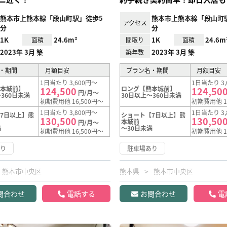
熊本市上熊本線「段山町駅」徒歩5
熊本市上熊本線「段山町
アクセス
分
分
1K
24.6m²
1K
24.6m
面積
間取り
面積
2023年 3月 築
2023年 3月 築
築年数
・期間
月額目安
プラン名・期間
月額目安
1日当たり 3,600円～
1日当たり 3,
熊本城前】
ロング【熊本城前】
124,500
124,50
円/月～
360日未満
30日以上～360日未満
初期費用他 16,500円～
初期費用他 1
1日当たり 3,800円～
1日当たり 3,
7日以上】熊
ショート【7日以上】熊
130,500
130,50
本城前
円/月～
満
～30日未満
初期費用他 16,500円～
初期費用他 1
あり
駐車場あり
熊本市中央区
熊本県
熊本市中央区
問合わせ
電話する
お問合わせ
電