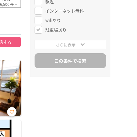
駅近
6,500円～
インターネット無料
wifiあり
駐車場あり
話する
さらに表示
お気
に入
り登
録