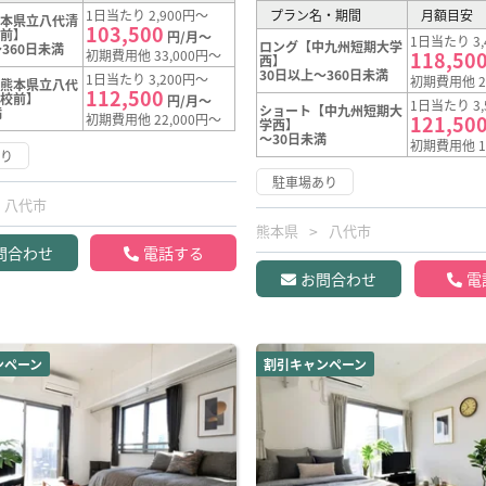
1日当たり 2,900円～
プラン名・期間
月額目安
熊本県立八代清
103,500
校前】
円/月～
1日当たり 3,
ロング【中九州短期大学
360日未満
初期費用他 33,000円～
118,50
西】
30日以上～360日未満
1日当たり 3,200円～
初期費用他 2
【熊本県立八代
112,500
学校前】
円/月～
1日当たり 3,
ショート【中九州短期大
満
初期費用他 22,000円～
121,50
学西】
～30日未満
初期費用他 1
あり
駐車場あり
八代市
熊本県
八代市
問合わせ
電話する
お問合わせ
電
ンペーン
割引キャンペーン