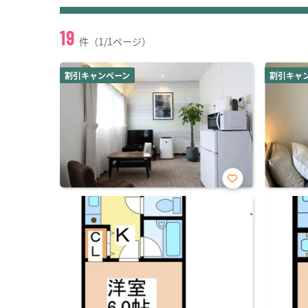
19
件（1/1ページ）
割引キャンペーン
割引キャ
お気
に入
り登
録