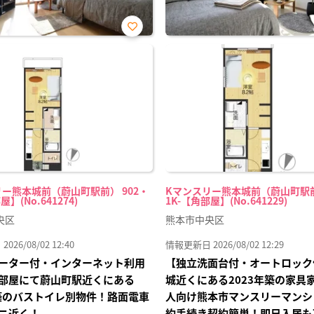
お気
に入
り登
録
ー熊本城前（蔚山町駅前） 902・
Kマンスリー熊本城前（蔚山町駅前
屋】(No.641274)
1K-【角部屋】(No.641229)
央区
熊本市中央区
26/08/02 12:40
情報更新日 2026/08/02 12:29
ーター付・インターネット利用
【独立洗面台付・オートロック
部屋にて蔚山町駅近くにある
城近くにある2023年築の家具
年築のバストイレ別物件！路面電車
人向け熊本市マンスリーマンシ
ニ近く！
約手続き契約簡単！即日入居も