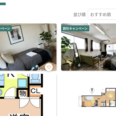
並び順
ンペーン
割引キャンペーン
お気
に入
り登
録