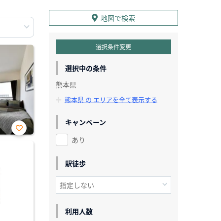
地図で検索
選択条件変更
選択中の条件
熊本県
熊本県 の エリアを全て表示する
キャンペーン
あり
お気
に入
り登
録
駅徒歩
利用人数