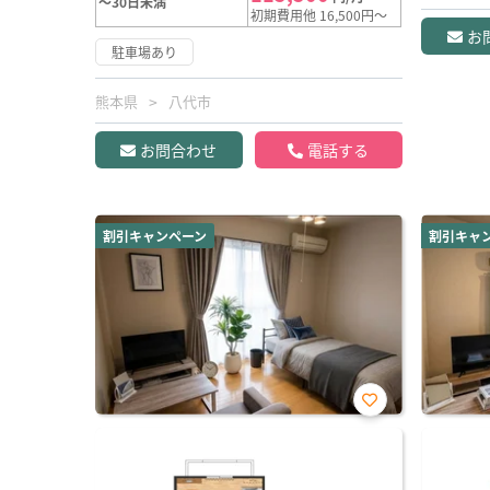
～30日未満
初期費用他 16,500円～
お
駐車場あり
熊本県
八代市
お問合わせ
電話する
割引キャンペーン
割引キャ
お気
に入
り登
録