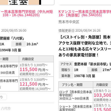
リー熊本高等専門学校前（中九州短
Kマンスリー熊本県立熊本高等学校
08・1K-(No.1446205)
1R-【角部屋】(No.544355)
熊本市中央区
26/08/05 16:00
情報更新日 2026/08/04 16:26
【バストイレ別・角部屋】熊本
肥薩線「八代駅」
アクセス抜群で便利な立地で、
1K
20.1m²
面積
んと13帖もある広々マンスリ
1994年 3月 築
ありの家具家電付部屋！
・期間
月額目安
豊肥本線「新水前寺駅」徒
アクセス
1日当たり 3,300円～
熊本高等専門学
115,500
1R
27m
円/月～
間取り
面積
360日未満
初期費用他 22,000円～
1987年 3月 築
築年数
1日当たり 3,500円～
【熊本高等専門
121,500
円/月～
プラン名・期間
月額目安
満
初期費用他 16,500円～
1日当たり 2,
ロング【熊本県立熊本高
103,50
等学校前】
あり
30日以上～360日未満
初期費用他 2
1日当たり 3,
ショート【熊本県立熊本
八代市
115,50
高等学校前】