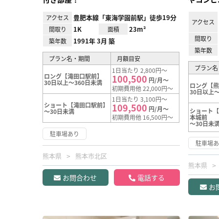
豊肥本線「東海学園前駅」徒歩19分
アクセス
アクセス
1K
23m²
間取り
面積
間取り
1991年 3月 築
築年数
築年数
プラン名・期間
月額目安
プラン名
1日当たり 2,800円～
ロング【滝田口駅前】
100,500
円/月～
30日以上～360日未満
ロング【
初期費用他 22,000円～
30日以上～
1日当たり 3,100円～
ショート【滝田口駅前】
109,500
円/月～
ショート【
～30日未満
初期費用他 16,500円～
本城前
～30日未
駐車場あり
駐車場
熊本県
熊本市北区
熊本県
お問合わせ
電話する
お