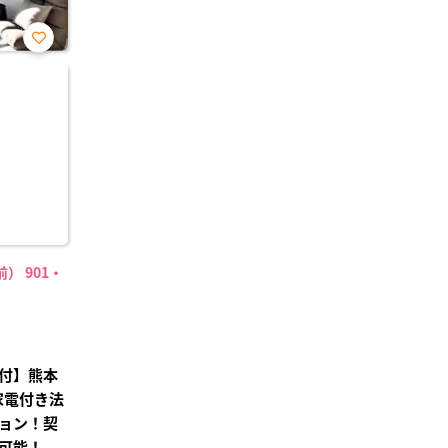
お気
に入
り登
録
） 901・
付】熊本
家電付き法
ョン！契
可能！