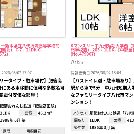
リー熊本県立八代清流高等学校前
Kマンスリー中九州短期大学西（
北） C-7・2LDK-C-
門学校西） 203・1LDK-【中部屋
572)
(No.479967)
八代市
26/08/02 17:07
情報更新日 2026/08/02 13:04
リータイプ・駐車場付】肥後高
【バストイレ別・駐車場あり】
分にある車移動に便利な多数名可
駅から車で5分 中九州短期大
家電付安価な部屋！
なファミリータイプ八代市マン
ンション！
肥薩おれんじ鉄道「肥後高田駅」
2LDK
46.2m²
肥薩おれんじ鉄道「八代
面積
アクセス
1988年 6月 築
1LDK
41
間取り
面積
1985年 3月 築
築年数
・期間
月額目安