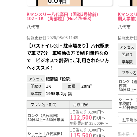
Kマンスリー八代高田（国道3号線前）
Kマンス
102・1K-【角部屋】(No.479968)
期大学前） 1
八代市
八代市
情報更新日 2026/08/06 11:09
情報更新日 20
【バストイレ別・駐車場あり】八代駅ま
アクセス
で車で7分 車移動の方でWIFI無料なの
間取り
で ビジネスで割安にご利用されたい方
築年数
へオススメ！
プラン名
肥薩線「段駅」
アクセス
ロング【
校前】
1K
20m²
間取り
面積
30日以上～
1995年 2月 築
築年数
ショート
学校前】
プラン名・期間
月額目安
～30日未
1日当たり 3,200円～
ロング【八代高田】
112,500
円/月～
30日以上～360日未満
駐車場
初期費用他 22,000円～
1日当たり 3,300円～
熊本県
ショート【八代高田】
115,500
円/月～