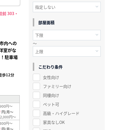
前 303・
部屋面積
市内への
～
洋室がな
ー！駐車場
こだわり条件
歩12分
女性向け
²
ファミリー向け
同棲向け
ペット可
900円～
0
円/月～
高級・ハイグレード
2,000円～
家具なしOK
300円～
0
円/月～