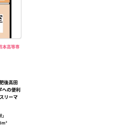
熊本高等専
】
肥後高田
学への便利
スリーマ
駅」
.8m²