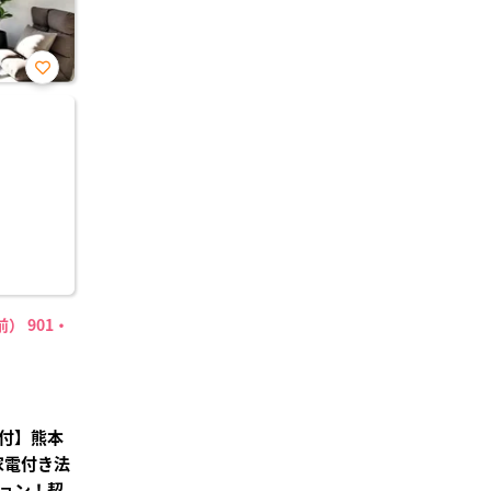
お気
に入
り登
録
） 901・
付】熊本
家電付き法
ョン！契