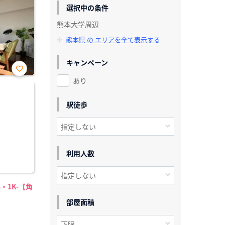
選択中の条件
熊本大学周辺
熊本県 の エリアを全て表示する
キャンペーン
あり
お気
に入
り登
録
駅徒歩
利用人数
・1K-【角
部屋面積