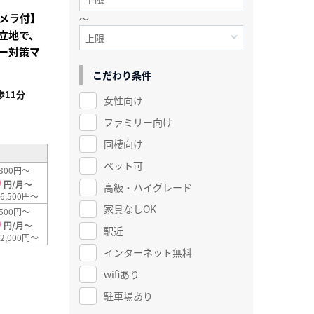
メラ付】
～
立地で、
ー対策マ
こだわり条件
11分
女性向け
²
ファミリー向け
同棲向け
ペット可
300円～
0
円/月～
高級・ハイグレード
6,500円～
家具なしOK
500円～
0
円/月～
駅近
2,000円～
インターネット無料
wifiあり
駐車場あり