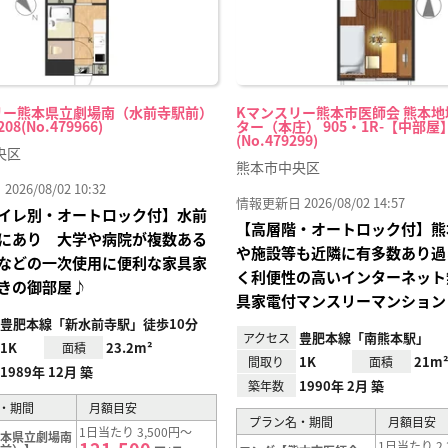
リー熊本県立劇場南（水前寺駅前）
Kマンスリー熊本市医師会 熊本
208(No.479966)
ター（本庄） 905・1R-【中部屋
(No.479299)
央区
熊本市中央区
26/08/02 10:32
情報更新日 2026/08/02 14:57
イレ別・オートロック付】水前
【高層階・オートロック付】熊
にあり 大学や病院が複数ある
や施設等も近隣に有多数あり過
などの一次使用に便利な家具家
く利便性の高いインターネット
きの御部屋♪
具家電付マンスリーマンション
豊肥本線「新水前寺駅」徒歩10分
豊肥本線「南熊本駅」
アクセス
1K
23.2m²
面積
1K
21m
間取り
面積
1989年 12月 築
1990年 2月 築
築年数
・期間
月額目安
プラン名・期間
月額目安
1日当たり 3,500円～
熊本県立劇場南
1日当たり 2,