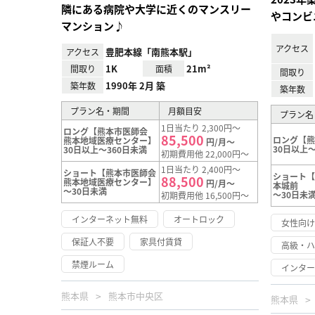
隣にある病院や大学に近くのマンスリー
やコンビ
マンション♪
アクセス
豊肥本線「南熊本駅」
アクセス
1K
21m²
間取り
面積
間取り
1990年 2月 築
築年数
築年数
プラン名・期間
月額目安
プラン名
1日当たり 2,300円～
ロング【熊本市医師会
85,500
ロング【
熊本地域医療センター】
円/月～
30日以上～
30日以上～360日未満
初期費用他 22,000円～
1日当たり 2,400円～
ショート【熊本市医師会
ショート【
88,500
熊本地域医療センター】
円/月～
本城前
～30日未満
～30日未
初期費用他 16,500円～
インターネット無料
オートロック
女性向
保証人不要
家具付賃貸
高級・
禁煙ルーム
インタ
熊本県
熊本市中央区
熊本県