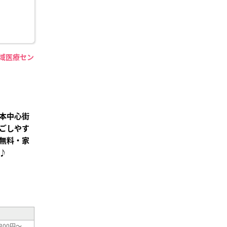
地域医療セン
】
本中心街
ごしやす
無料・家
♪
²
300円～