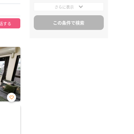
さらに表示
話する
お気
に入
り登
録