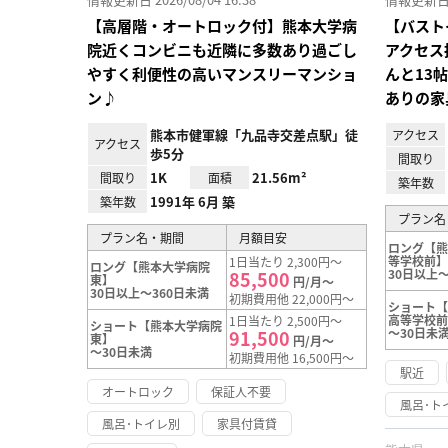
【高層階・オートロック付】熊本大学病
【バスト
院近くコンビニも近隣に多数あり過ごし
アクセス
やすく利便性の高いマンスリーマンショ
んと13
ン♪
ありの家
熊本市健軍線「九品寺交差点駅」徒
アクセス
アクセス
歩5分
間取り
1K
21.56m²
間取り
面積
築年数
1991年 6月 築
築年数
プラン名
プラン名・期間
月額目安
ロング【
等学校前
1日当たり 2,300円～
ロング【熊本大学病院
30日以上～
85,500
東】
円/月～
30日以上～360日未満
初期費用他 22,000円～
ショート
高等学校
1日当たり 2,500円～
ショート【熊本大学病院
～30日未
91,500
東】
円/月～
～30日未満
初期費用他 16,500円～
駅近
オートロック
保証人不要
風呂･ト
風呂･トイレ別
家具付賃貸