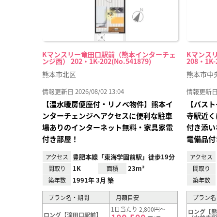
Kマンスリー竜田口駅前（熊本インターチェ
Kマンス
ンジ西） 202・1K-202(No.541879)
208・1K-
熊本市北区
熊本市中
情報更新日 2026/08/02 13:04
情報更新日 20
【温水暖房便座付・リノベ物件】熊本イ
【バスト
ンターチェンジへアクセスに便利な駐車
寺駅近く
場ありのインターネット無料・家具家電
付き添い
付き部屋！
電備品付
豊肥本線「東海学園前駅」徒歩19分
アクセス
アクセス
1K
23m²
間取り
面積
間取り
1991年 3月 築
築年数
築年数
プラン名・期間
月額目安
プラン名
1日当たり 2,800円～
ロング【
ロング【滝田口駅前】