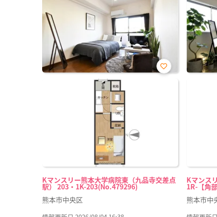
お気
に入
り登
録
Kマンスリー熊本大学病院東（九品寺交差点
Kマンスリ
駅） 203・1K-203(No.479296)
1R-【角部
熊本市中央区
熊本市中
情報更新日 2026/08/04 16:38
情報更新日 20