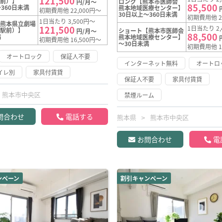
121,500
駅前）】
ロング【熊本市医師会
円/月～
85,500
360日未満
熊本地域医療センター】
初期費用他 22,000円～
30日以上～360日未満
初期費用他 2
1日当たり 3,500円～
【熊本県立劇場
121,500
1日当たり 2,
寺駅前）】
ショート【熊本市医師会
円/月～
88,500
満
熊本地域医療センター】
初期費用他 16,500円～
～30日未満
初期費用他 1
オートロック
保証人不要
インターネット無料
オートロ
イレ別
家具付賃貸
保証人不要
家具付賃貸
熊本市中央区
禁煙ルーム
問合わせ
電話する
熊本県
熊本市中央区
お問合わせ
電
ンペーン
割引キャンペーン