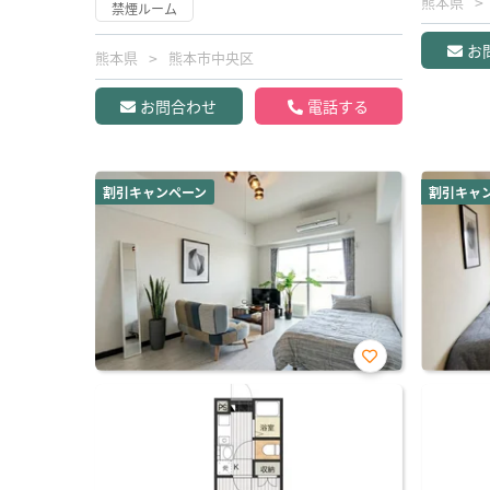
熊本県
禁煙ルーム
お
熊本県
熊本市中央区
お問合わせ
電話する
割引キャンペーン
割引キャ
お気
に入
り登
録