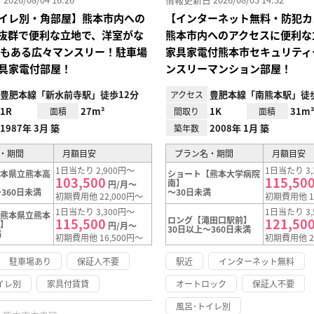
イレ別・角部屋】熊本市内への
【インターネット無料・防犯カ
抜群で便利な立地で、洋室がな
熊本市内へのアクセスに便利な
帖もある広々マンスリー！駐車場
家具家電付熊本市セキュリティ
具家電付部屋！
ンスリーマンション部屋！
豊肥本線「新水前寺駅」徒歩12分
豊肥本線「南熊本駅」徒歩
アクセス
1R
27m²
1K
31m
面積
間取り
面積
1987年 3月 築
2008年 1月 築
築年数
・期間
月額目安
プラン名・期間
月額目安
1日当たり 2,900円～
1日当たり 3,
熊本県立熊本高
ショート【熊本大学病院
103,500
115,50
】
南】
円/月～
360日未満
～30日未満
初期費用他 22,000円～
初期費用他 1
1日当たり 3,300円～
1日当たり 3,
【熊本県立熊本
ロング【滝田口駅前】
115,500
121,50
前】
円/月～
30日以上～360日未満
満
初期費用他 16,500円～
初期費用他 2
駐車場あり
保証人不要
駅近
インターネット無料
イレ別
家具付賃貸
オートロック
保証人不要
風呂･トイレ別