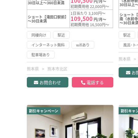
100,500
（水前寺
円/月～
30日以上～360日未満
30日以上～
初期費用他 22,000円～
1日当たり 3,100円～
ショート
ショート【滝田口駅前】
109,500
南（水前
円/月～
～30日未満
～30日未
初期費用他 16,500円～
同棲向け
駅近
駅近
インターネット無料
wifiあり
風呂･ト
駐車場あり
熊本県
熊本県
熊本市北区
お
お問合わせ
電話する
割引キャンペーン
割引キャ