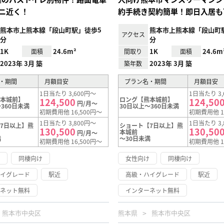
ニ近く！
約手続き契約簡単！即日入居も
熊本市上熊本線「段山町駅」徒歩5
熊本市上熊本線「段山町
アクセス
分
分
1K
24.6m²
1K
24.6m
面積
間取り
面積
2023年 3月 築
2023年 3月 築
築年数
・期間
月額目安
プラン名・期間
月額目安
1日当たり 3,600円～
1日当たり 3,
熊本城前】
ロング【熊本城前】
124,500
124,50
円/月～
360日未満
30日以上～360日未満
初期費用他 16,500円～
初期費用他 1
1日当たり 3,800円～
1日当たり 3,
7日以上】熊
ショート【7日以上】熊
130,500
130,50
本城前
円/月～
満
～30日未満
初期費用他 16,500円～
初期費用他 1
け
同棲向け
女性向け
同棲向け
ハイグレード
駅近
高級・ハイグレード
駅近
ーネット無料
インターネット無料
熊本市中央区
熊本県
熊本市中央区