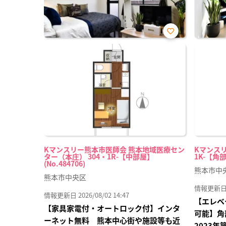
お気
に入
り登
録
Kマンスリー熊本市医師会 熊本地域医療セン
Kマンスリ
ター（本庄） 304・1R-【中部屋】
1K-【角部
(No.484706)
熊本市中
熊本市中央区
情報更新日 20
情報更新日 2026/08/02 14:47
【エレベ
【家具家電付・オートロック付】インタ
可能】角
ーネット無料 熊本中心街や施設等も近
2023