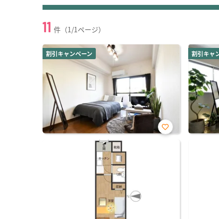
11
件（1/1ページ）
割引キャンペーン
割引キャ
お気
に入
り登
録