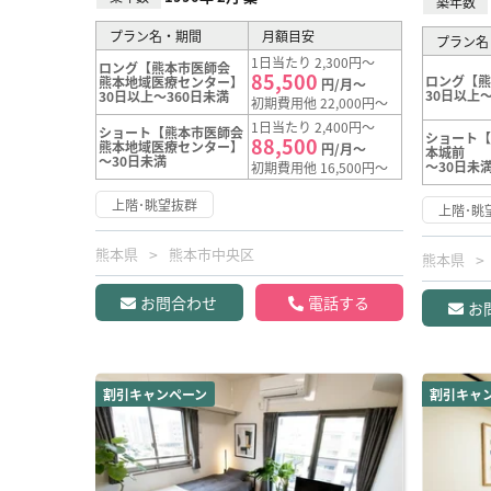
築年数
プラン名・期間
月額目安
プラン名
1日当たり 2,300円～
ロング【熊本市医師会
85,500
ロング【
熊本地域医療センター】
円/月～
30日以上～
30日以上～360日未満
初期費用他 22,000円～
1日当たり 2,400円～
ショート【熊本市医師会
ショート【
88,500
熊本地域医療センター】
円/月～
本城前
～30日未満
～30日未
初期費用他 16,500円～
上階･眺望抜群
上階･眺
熊本県
熊本市中央区
熊本県
お問合わせ
電話する
お
割引キャンペーン
割引キャ