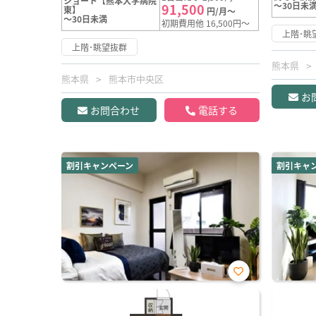
ショート【熊本大学病院
～30日未
91,500
東】
円/月～
～30日未満
初期費用他 16,500円～
上階･眺
上階･眺望抜群
熊本県
熊本県
熊本市中央区
お
お問合わせ
電話する
割引キャンペーン
割引キャ
お気
に入
り登