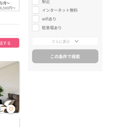
駅近
円/月～
6,500円～
インターネット無料
wifiあり
駐車場あり
さらに表示
話する
お気
に入
り登