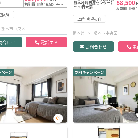
88,500
満
熊本地域医療センター】
初期費用他 16,500円～
～30日未満
初期費用他 1
望抜群
上階･眺望抜群
熊本市中央区
熊本県
熊本市中央区
問合わせ
電話する
お問合わせ
電
ンペーン
割引キャンペーン
お気
に入
り登