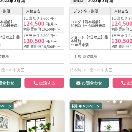
2023年 3月 築
2023年 3月 築
築年数
・期間
月額目安
プラン名・期間
月額目安
1日当たり 3,600円～
1日当たり 3,
熊本城前】
ロング【熊本城前】
124,500
124,50
円/月～
360日未満
30日以上～360日未満
初期費用他 16,500円～
初期費用他 1
1日当たり 3,800円～
1日当たり 3,
7日以上】熊
ショート【7日以上】熊
130,500
130,50
本城前
円/月～
満
～30日未満
初期費用他 16,500円～
初期費用他 1
望抜群
上階･眺望抜群
熊本市中央区
熊本県
熊本市中央区
問合わせ
電話する
お問合わせ
電
ンペーン
割引キャンペーン