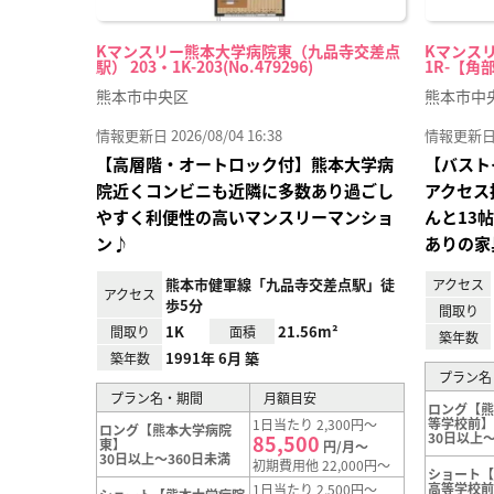
Kマンスリー熊本大学病院東（九品寺交差点
Kマンスリ
駅） 203・1K-203(No.479296)
1R-【角部
熊本市中央区
熊本市中
情報更新日 2026/08/04 16:38
情報更新日 20
【高層階・オートロック付】熊本大学病
【バスト
院近くコンビニも近隣に多数あり過ごし
アクセス
やすく利便性の高いマンスリーマンショ
んと13
ン♪
ありの家
熊本市健軍線「九品寺交差点駅」徒
アクセス
アクセス
歩5分
間取り
1K
21.56m²
間取り
面積
築年数
1991年 6月 築
築年数
プラン名
プラン名・期間
月額目安
ロング【
等学校前
1日当たり 2,300円～
ロング【熊本大学病院
30日以上～
85,500
東】
円/月～
30日以上～360日未満
初期費用他 22,000円～
ショート
高等学校
1日当たり 2,500円～