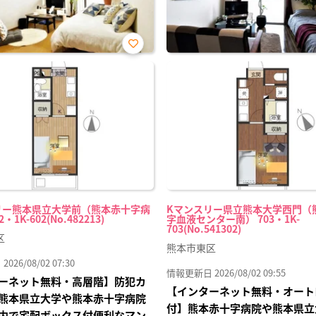
お気
に入
り登
録
リー熊本県立大学前（熊本赤十字病
Kマンスリー県立熊本大学西門（
・1K-602(No.482213)
字血液センター南） 703・1K-
703(No.541302)
区
熊本市東区
26/08/02 07:30
情報更新日 2026/08/02 09:55
ーネット無料・高層階】防犯カ
【インターネット無料・オート
熊本県立大学や熊本赤十字病院
付】熊本赤十字病院や熊本県立
内で宅配ボックス付便利なマン