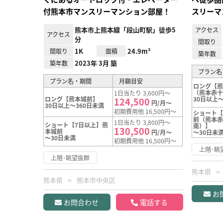
付熊本市マンスリーマンション部屋！
スリーマ
熊本市上熊本線「段山町駅」徒歩5
アクセス
アクセス
分
間取り
1K
24.9m²
間取り
面積
築年数
2023年 3月 築
築年数
プラン名
プラン名・期間
月額目安
ロング【
（熊本赤
1日当たり 3,600円～
ロング【熊本城前】
30日以上～
124,500
円/月～
30日以上～360日未満
初期費用他 16,500円～
ショート
前（熊本
1日当たり 3,800円～
ショート【7日以上】熊
南）】
130,500
本城前
円/月～
～30日未
～30日未満
初期費用他 16,500円～
上階･眺
上階･眺望抜群
熊本県
熊本県
熊本市中央区
お
お問合わせ
電話する