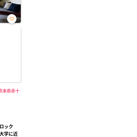
お気
に入
り登
録
熊本県赤十
ロック
大学に近