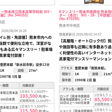
ー熊本県立熊本高等学校前 303・
Kマンスリー熊本市医師会 熊本
屋】(No.544355)
ター（本庄） 905・1R-【中部屋
(No.479299)
央区
熊本市中央区
26/08/04 16:26
情報更新日 2026/08/02 14:57
イレ別・角部屋】熊本市内への
【高層階・オートロック付】熊
抜群で便利な立地で、洋室がな
や施設等も近隣に有多数あり過
帖もある広々マンスリー！駐車場
く利便性の高いインターネット
具家電付部屋！
具家電付マンスリーマンション
豊肥本線「新水前寺駅」徒歩12分
豊肥本線「南熊本駅」
アクセス
1R
27m²
面積
1K
21m
間取り
面積
1987年 3月 築
1990年 2月 築
築年数
・期間
月額目安
プラン名・期間
月額目安
1日当たり 2,900円～
熊本県立熊本高
103,500
1日当たり 2,
】
ロング【熊本市医師会
円/月～
85,500
360日未満
熊本地域医療センター】
初期費用他 22,000円～
30日以上～360日未満
初期費用他 2
1日当たり 3,300円～
【熊本県立熊本
115,500
1日当たり 2,
前】
ショート【熊本市医師会
円/月～