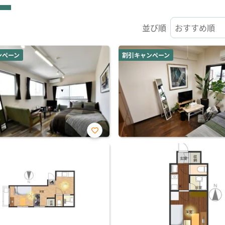
並び順
ンペーン
割引キャンペーン
お気
に入
り登
録