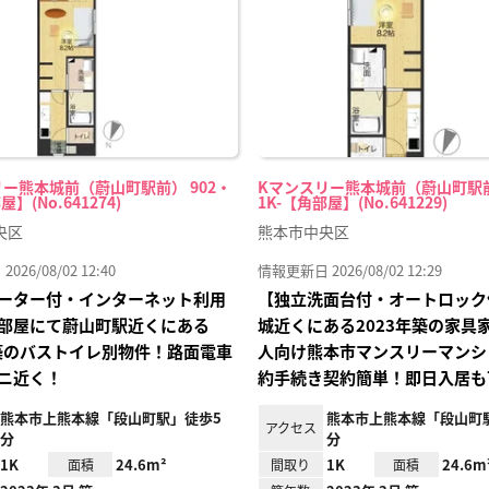
録
ー熊本城前（蔚山町駅前） 902・
Kマンスリー熊本城前（蔚山町駅前
屋】(No.641274)
1K-【角部屋】(No.641229)
央区
熊本市中央区
26/08/02 12:40
情報更新日 2026/08/02 12:29
ーター付・インターネット利用
【独立洗面台付・オートロック
部屋にて蔚山町駅近くにある
城近くにある2023年築の家具
年築のバストイレ別物件！路面電車
人向け熊本市マンスリーマンシ
ニ近く！
約手続き契約簡単！即日入居も
熊本市上熊本線「段山町駅」徒歩5
熊本市上熊本線「段山町
アクセス
分
分
1K
24.6m²
1K
24.6m
面積
間取り
面積