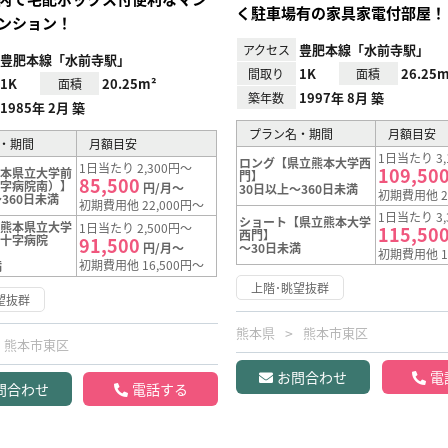
く駐車場有の家具家電付部屋！
ンション！
豊肥本線「水前寺駅」
アクセス
豊肥本線「水前寺駅」
1K
26.25m
間取り
面積
1K
20.25m²
面積
1997年 8月 築
築年数
1985年 2月 築
プラン名・期間
月額目安
・期間
月額目安
1日当たり 3,
ロング【県立熊本大学西
1日当たり 2,300円～
109,50
熊本県立大学前
門】
85,500
十字病院南）】
円/月～
30日以上～360日未満
初期費用他 2
360日未満
初期費用他 22,000円～
1日当たり 3,
ショート【県立熊本大学
【熊本県立大学
1日当たり 2,500円～
115,50
西門】
赤十字病院
91,500
円/月～
～30日未満
初期費用他 1
初期費用他 16,500円～
満
上階･眺望抜群
望抜群
熊本県
熊本市東区
熊本市東区
お問合わせ
電
問合わせ
電話する