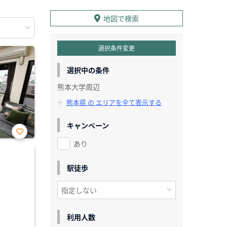
地図で検索
選択条件変更
選択中の条件
熊本大学周辺
熊本県 の エリアを全て表示する
キャンペーン
あり
お気
に入
り登
録
駅徒歩
利用人数