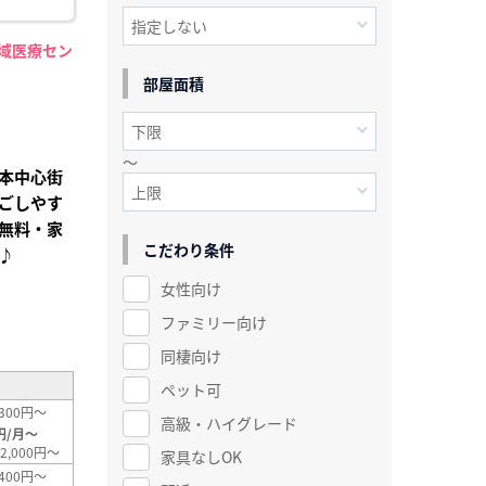
地域医療セン
】
部屋面積
～
本中心街
ごしやす
無料・家
こだわり条件
♪
女性向け
²
ファミリー向け
同棲向け
ペット可
300円～
高級・ハイグレード
円/月～
2,000円～
家具なしOK
400円～