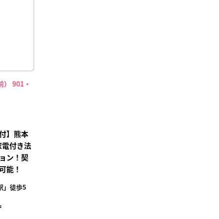
録
） 901・
付】熊本
家電付き法
ョン！契
可能！
駅」徒歩5
²