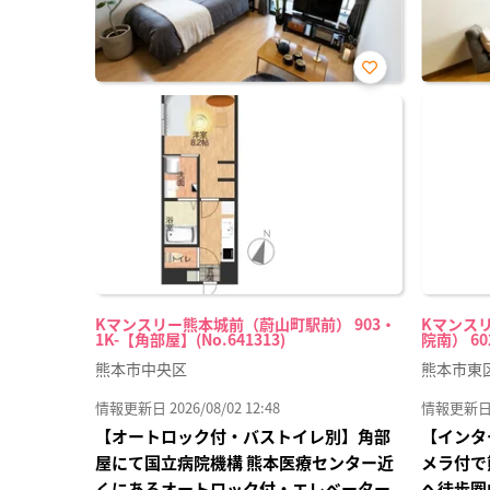
お気
に入
り登
録
Kマンスリー熊本城前（蔚山町駅前） 903・
Kマンス
1K-【角部屋】(No.641313)
院南） 602
熊本市中央区
熊本市東
情報更新日 2026/08/02 12:48
情報更新日 20
【オートロック付・バストイレ別】角部
【インタ
屋にて国立病院機構 熊本医療センター近
メラ付で
くにあるオートロック付・エレベーター
へ徒歩圏