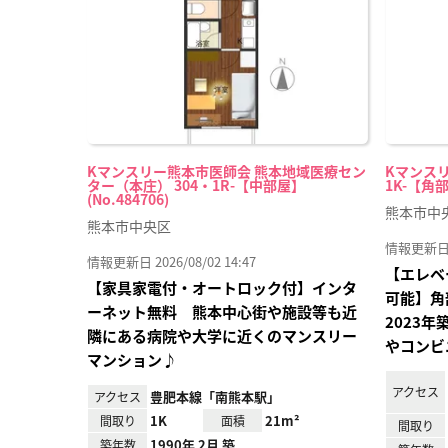
録
Kマンスリー熊本市医師会 熊本地域医療セン
Kマンスリ
ター（本庄） 304・1R-【中部屋】
1K-【角部
(No.484706)
熊本市中
熊本市中央区
情報更新日 20
情報更新日 2026/08/02 14:47
【エレベ
【家具家電付・オートロック付】インタ
可能】角
ーネット無料 熊本中心街や施設等も近
2023
隣にある病院や大学に近くのマンスリー
やコンビ
マンション♪
アクセス
豊肥本線「南熊本駅」
アクセス
1K
21m²
間取り
面積
間取り
1990年 2月 築
築年数