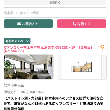
病院近く
熊本県
熊本市中央区
お問合わせ
電話する
割引キャンペーン
Kマンスリー熊本県立熊本高等学校前 303・1R-【角部屋】
(No.544355)
お気
に入
り登
録
熊本市中央区
情報更新日 2026/08/09 16:26
【バストイレ別・角部屋】熊本市内へのアクセス抜群で便利な立
地で、洋室がなんと13帖もある広々マンスリー！駐車場ありの家
具家電付部屋！