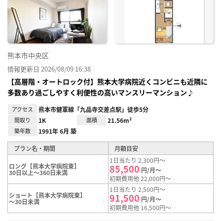
り登
録
熊本市中央区
情報更新日 2026/08/09 16:38
【高層階・オートロック付】熊本大学病院近くコンビニも近隣に
多数あり過ごしやすく利便性の高いマンスリーマンション♪
アクセス
熊本市健軍線「九品寺交差点駅」徒歩5分
間取り
1K
面積
21.56m²
築年数
1991年 6月 築
プラン名・期間
月額目安
1日当たり 2,300円～
ロング【熊本大学病院東】
85,500
円/月～
30日以上～360日未満
初期費用他 22,000円～
1日当たり 2,500円～
ショート【熊本大学病院東】
91,500
円/月～
～30日未満
初期費用他 16,500円～