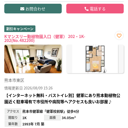
お問合わせ
電話する
割引キャンペーン
Kマンスリー動植物園入口（健軍） 202・1K-
202(No.482200)
お気
に入
り登
録
熊本市東区
情報更新日 2026/08/09 15:26
【インターネット無料・バストイレ別】健軍にあり熊本動植物公
園近く駐車場有で市役所や病院等へアクセスも良いお部屋♪
アクセス
熊本市健軍線「健軍校前駅」徒歩4分
間取り
1K
面積
34.05m²
築年数
1993年 7月 築