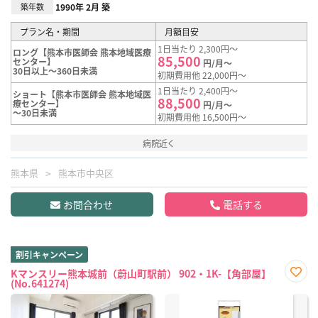
築年数
1990年 2月 築
プラン名・期間
月額目安
1日当たり 2,300円～
ロング【熊本市医師会 熊本地域医療
85,500
センター】
円/月～
30日以上～360日未満
初期費用他 22,000円～
1日当たり 2,400円～
ショート【熊本市医師会 熊本地域医
88,500
療センター】
円/月～
～30日未満
初期費用他 16,500円～
病院近く
熊本県
熊本市中央区
お問合わせ
電話する
割引キャンペーン
Kマンスリー熊本城前（蔚山町駅前） 902・1K-【角部屋】
(No.641274)
お気
に入
り登
録