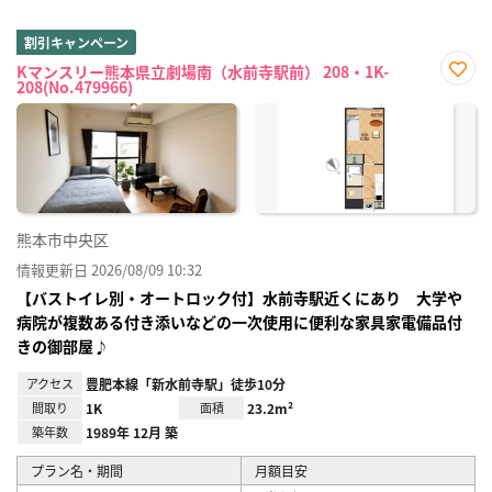
割引キャンペーン
Kマンスリー熊本県立劇場南（水前寺駅前） 208・1K-
208(No.479966)
お気
に入
り登
録
熊本市中央区
情報更新日 2026/08/09 10:32
【バストイレ別・オートロック付】水前寺駅近くにあり 大学や
病院が複数ある付き添いなどの一次使用に便利な家具家電備品付
きの御部屋♪
アクセス
豊肥本線「新水前寺駅」徒歩10分
間取り
1K
面積
23.2m²
築年数
1989年 12月 築
プラン名・期間
月額目安