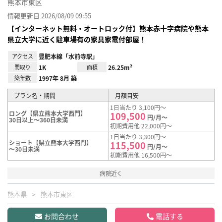
熊本市東区
情報更新日 2026/08/09 09:55
【インターネット無料・オートロック付】熊本赤十字病院や熊本
県立大学に近く駐車場有の家具家電付部屋！
アクセス
豊肥本線「水前寺駅」
間取り
1K
面積
26.25m²
築年数
1997年 8月 築
プラン名・期間
月額目安
1日当たり 3,100円～
ロング【県立熊本大学西門】
109,500
円/月～
30日以上～360日未満
初期費用他 22,000円～
1日当たり 3,300円～
ショート【県立熊本大学西門】
115,500
円/月～
～30日未満
初期費用他 16,500円～
病院近く
熊本県
熊本市東区
お問合わせ
電話する