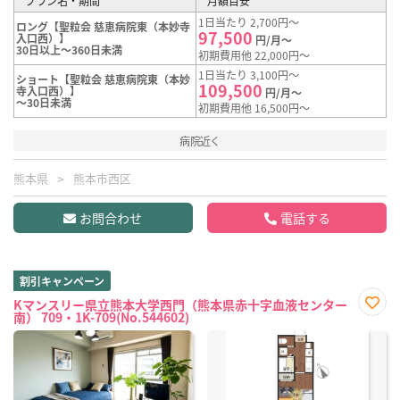
プラン名・期間
月額目安
1日当たり 2,700円～
ロング【聖粒会 慈恵病院東（本妙寺
97,500
入口西）】
円/月～
30日以上～360日未満
初期費用他 22,000円～
1日当たり 3,100円～
ショート【聖粒会 慈恵病院東（本妙
109,500
寺入口西）】
円/月～
～30日未満
初期費用他 16,500円～
病院近く
熊本県
熊本市西区
お問合わせ
電話する
割引キャンペーン
Kマンスリー県立熊本大学西門（熊本県赤十字血液センター
南） 709・1K-709(No.544602)
お気
に入
り登
録