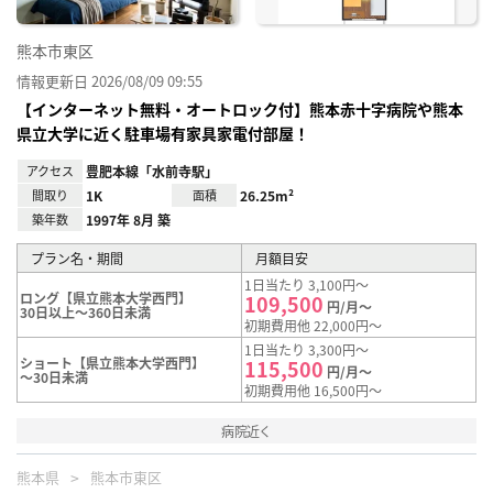
熊本市東区
情報更新日 2026/08/09 09:55
【インターネット無料・オートロック付】熊本赤十字病院や熊本
県立大学に近く駐車場有家具家電付部屋！
アクセス
豊肥本線「水前寺駅」
間取り
1K
面積
26.25m²
築年数
1997年 8月 築
プラン名・期間
月額目安
1日当たり 3,100円～
ロング【県立熊本大学西門】
109,500
円/月～
30日以上～360日未満
初期費用他 22,000円～
1日当たり 3,300円～
ショート【県立熊本大学西門】
115,500
円/月～
～30日未満
初期費用他 16,500円～
病院近く
熊本県
熊本市東区