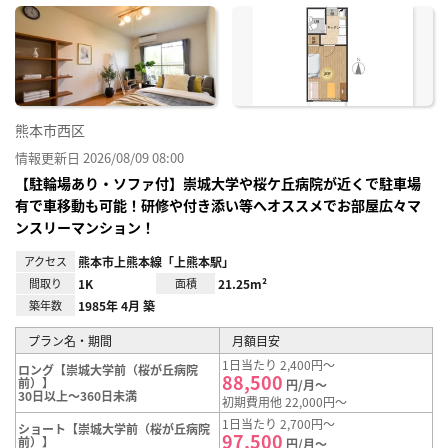
に入
り登
録
熊本市西区
情報更新日 2026/08/09 08:00
【駐輪場あり・ソファ付】崇城大学や桜ケ丘病院が近くで駐車場
有で車移動も可能！研修や付き添い等へオススメでお部屋広々マ
ンスリーマンション！
アクセス
熊本市上熊本線「上熊本駅」
間取り
1K
面積
21.25m²
築年数
1985年 4月 築
プラン名・期間
月額目安
1日当たり 2,400円～
ロング【崇城大学前（桜が丘病院
88,500
前）】
円/月～
30日以上～360日未満
初期費用他 22,000円～
1日当たり 2,700円～
ショート【崇城大学前（桜が丘病院
97,500
前）】
円/月～