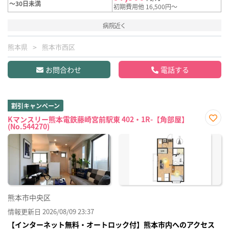
～30日未満
初期費用他 16,500円～
病院近く
熊本県
熊本市西区
お問合わせ
電話する
割引キャンペーン
Kマンスリー熊本電鉄藤崎宮前駅東 402・1R-【角部屋】
(No.544270)
お気
に入
り登
録
熊本市中央区
情報更新日 2026/08/09 23:37
【インターネット無料・オートロック付】熊本市内へのアクセス