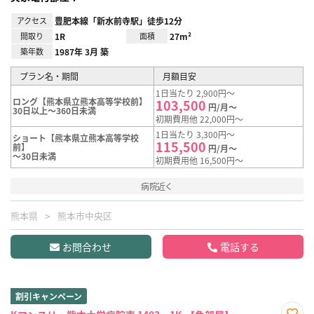
アクセス
豊肥本線「新水前寺駅」徒歩12分
間取り
1R
面積
27m²
築年数
1987年 3月 築
プラン名・期間
月額目安
1日当たり 2,900円～
ロング【熊本県立熊本高等学校前】
103,500
円/月～
30日以上～360日未満
初期費用他 22,000円～
1日当たり 3,300円～
ショート【熊本県立熊本高等学校
115,500
前】
円/月～
～30日未満
初期費用他 16,500円～
病院近く
熊本県
熊本市中央区
お問合わせ
電話する
割引キャンペーン