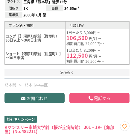
アクセス
三角線「熊本駅」徒歩15分
間取り
1K
面積
34.65m²
築年数
2003年 6月 築
プラン名・期間
月額目安
1日当たり 3,000円～
ロング【】河原町駅前（紺屋町）
106,500
円/月～
30日以上～360日未満
初期費用他 22,000円～
1日当たり 3,200円～
ショート【河原町駅前（紺屋町）】
112,500
円/月～
～30日未満
初期費用他 16,500円～
病院近く
熊本県
熊本市中央区
お問合わせ
電話する
割引キャンペーン
Kマンスリー崇城大学前（桜が丘病院前） 301・1K-【角部
屋】(No.482211)
お気