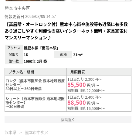
熊本市中央区
情報更新日 2026/08/09 14:57
【高層階・オートロック付】熊本中心街や施設等も近隣に有多数
あり過ごしやすく利便性の高いインターネット無料・家具家電付
マンスリーマンション♪
アクセス
豊肥本線「南熊本駅」
間取り
1K
面積
21m²
築年数
1990年 2月 築
プラン名・期間
月額目安
1日当たり 2,300円～
ロング【熊本市医師会 熊本地域医療
85,500
センター】
円/月～
30日以上～360日未満
初期費用他 22,000円～
1日当たり 2,400円～
ショート【熊本市医師会 熊本地域医
88,500
療センター】
円/月～
～30日未満
初期費用他 16,500円～
病院近く
熊本県
熊本市中央区