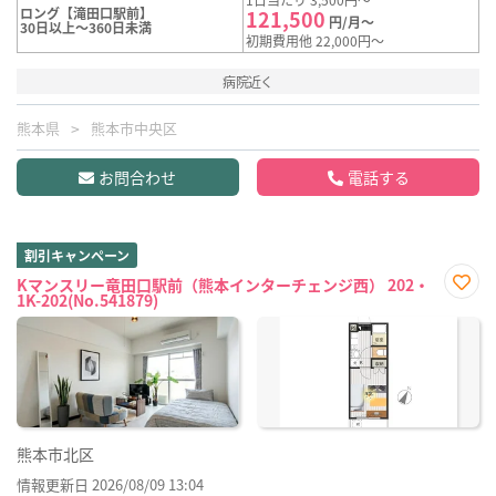
ロング【滝田口駅前】
121,500
円/月～
30日以上～360日未満
初期費用他 22,000円～
病院近く
熊本県
熊本市中央区
お問合わせ
電話する
割引キャンペーン
Kマンスリー竜田口駅前（熊本インターチェンジ西） 202・
1K-202(No.541879)
お気
に入
り登
録
熊本市北区
情報更新日 2026/08/09 13:04