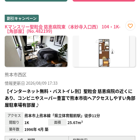
割引キャンペーン
Kマンスリー聖粒会 慈恵病院東（本妙寺入口西） 104・1K-
【角部屋】(No.482199)
お気
に入
り登
録
熊本市西区
情報更新日 2026/08/09 17:33
【インターネット無料・バストイレ別】聖粒会 慈恵病院の近くに
あり、コンビニやスーパー豊富で熊本市街へアクセスしやすい角部
屋駐車場有部屋♪
アクセス
熊本市上熊本線「県立体育館前駅」徒歩11分
間取り
1K
面積
25.67m²
築年数
1996年 4月 築