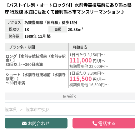
【バストイレ別・オートロック付】水前寺競技場前にあり熊本県
庁 行政棟 本館にも近くて便利熊本市マンスリーマンション♪
アクセス
名鉄豊川線「国府駅」徒歩15分
間取り
1K
面積
20.88m²
築年数
1989年 11月 築
プラン名・期間
月額目安
1日当たり 3,150円～
ロング【水前寺競技場前（水前寺駅
111,000
東）】
円/月～
30日以上～360日未満
初期費用他 22,000円～
1日当たり 3,300円～
ショート【水前寺競技場前（水前寺
115,500
駅東）】
円/月～
～30日未満
初期費用他 16,500円～
病院近く
熊本県
熊本市中央区
お問合わせ
電話する