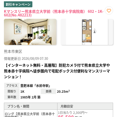
割引キャンペーン
Kマンスリー熊本県立大学前（熊本赤十字病院南） 602・1K-
602(No.482213)
お気
に入
り登
録
熊本市東区
情報更新日 2026/08/09 07:30
【インターネット無料・高層階】防犯カメラ付で熊本県立大学や
熊本赤十字病院へ徒歩圏内で宅配ボックス付便利なマンスリーマ
ンション！
アクセス
豊肥本線「水前寺駅」
間取り
1K
面積
20.25m²
築年数
1985年 2月 築
プラン名・期間
月額目安
1日当たり 2,300円～
ロング【熊本県立大学前（熊本赤十
85,500