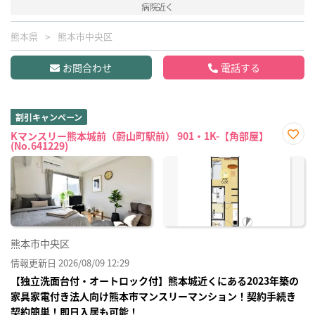
病院近く
熊本県
熊本市中央区
お問合わせ
電話する
割引キャンペーン
Kマンスリー熊本城前（蔚山町駅前） 901・1K-【角部屋】
(No.641229)
お気
に入
り登
録
熊本市中央区
情報更新日 2026/08/09 12:29
【独立洗面台付・オートロック付】熊本城近くにある2023年築の
家具家電付き法人向け熊本市マンスリーマンション！契約手続き
契約簡単！即日入居も可能！