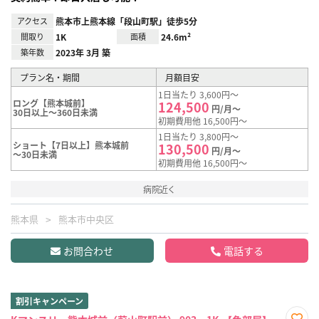
アクセス
熊本市上熊本線「段山町駅」徒歩5分
間取り
1K
面積
24.6m²
築年数
2023年 3月 築
プラン名・期間
月額目安
1日当たり 3,600円～
ロング【熊本城前】
124,500
円/月～
30日以上～360日未満
初期費用他 16,500円～
1日当たり 3,800円～
ショート【7日以上】熊本城前
130,500
円/月～
～30日未満
初期費用他 16,500円～
病院近く
熊本県
熊本市中央区
お問合わせ
電話する
割引キャンペーン