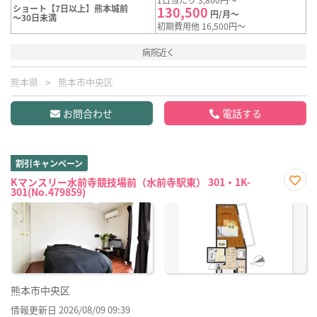
ショート【7日以上】熊本城前
130,500
円/月～
～30日未満
初期費用他 16,500円～
病院近く
熊本県
熊本市中央区
お問合わせ
電話する
割引キャンペーン
Kマンスリー水前寺競技場前（水前寺駅東） 301・1K-
301(No.479859)
お気
に入
り登
録
熊本市中央区
情報更新日 2026/08/09 09:39