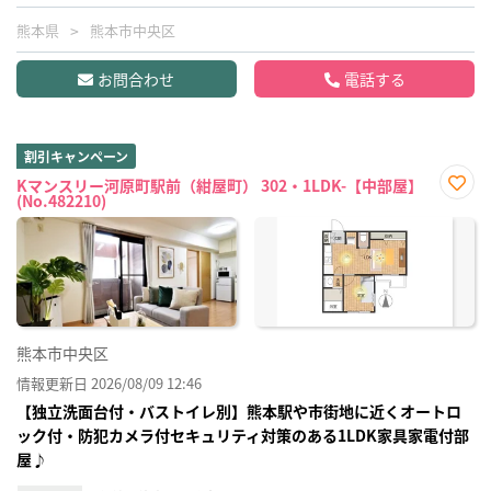
熊本県
熊本市中央区
お問合わせ
電話する
割引キャンペーン
Kマンスリー河原町駅前（紺屋町） 302・1LDK-【中部屋】
(No.482210)
お気
に入
り登
録
熊本市中央区
情報更新日 2026/08/09 12:46
【独立洗面台付・バストイレ別】熊本駅や市街地に近くオートロ
ック付・防犯カメラ付セキュリティ対策のある1LDK家具家電付部
屋♪