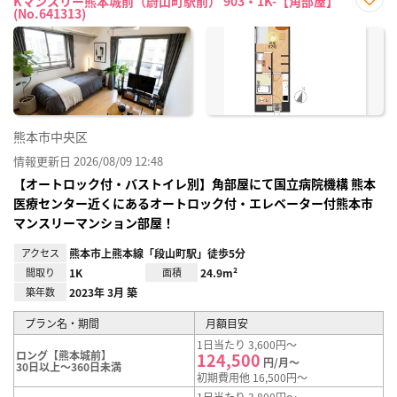
Kマンスリー熊本城前（蔚山町駅前） 903・1K-【角部屋】
(No.641313)
お気
に入
り登
録
熊本市中央区
情報更新日 2026/08/09 12:48
【オートロック付・バストイレ別】角部屋にて国立病院機構 熊本
医療センター近くにあるオートロック付・エレベーター付熊本市
マンスリーマンション部屋！
アクセス
熊本市上熊本線「段山町駅」徒歩5分
間取り
1K
面積
24.9m²
築年数
2023年 3月 築
プラン名・期間
月額目安
1日当たり 3,600円～
ロング【熊本城前】
124,500
円/月～
30日以上～360日未満
初期費用他 16,500円～
1日当たり 3,800円～