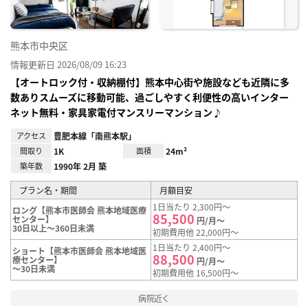
熊本市中央区
情報更新日 2026/08/09 16:23
【オートロック付・収納棚付】熊本中心街や施設なども近隣に多
数ありスムーズに移動可能、過ごしやすく利便性の高いインター
ネット無料・家具家電付マンスリーマンション♪
アクセス
豊肥本線「南熊本駅」
間取り
1K
面積
24m²
築年数
1990年 2月 築
プラン名・期間
月額目安
1日当たり 2,300円～
ロング【熊本市医師会 熊本地域医療
85,500
センター】
円/月～
30日以上～360日未満
初期費用他 22,000円～
1日当たり 2,400円～
ショート【熊本市医師会 熊本地域医
88,500
療センター】
円/月～
～30日未満
初期費用他 16,500円～
病院近く