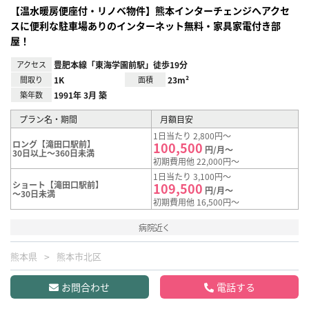
【温水暖房便座付・リノベ物件】熊本インターチェンジへアクセ
スに便利な駐車場ありのインターネット無料・家具家電付き部
屋！
アクセス
豊肥本線「東海学園前駅」徒歩19分
間取り
1K
面積
23m²
築年数
1991年 3月 築
プラン名・期間
月額目安
1日当たり 2,800円～
ロング【滝田口駅前】
100,500
円/月～
30日以上～360日未満
初期費用他 22,000円～
1日当たり 3,100円～
ショート【滝田口駅前】
109,500
円/月～
～30日未満
初期費用他 16,500円～
病院近く
熊本県
熊本市北区
お問合わせ
電話する