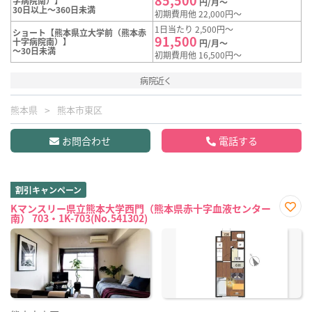
字病院南）】
円/月～
30日以上～360日未満
初期費用他 22,000円～
1日当たり 2,500円～
ショート【熊本県立大学前（熊本赤
91,500
十字病院南）】
円/月～
～30日未満
初期費用他 16,500円～
病院近く
熊本県
熊本市東区
お問合わせ
電話する
割引キャンペーン
Kマンスリー県立熊本大学西門（熊本県赤十字血液センター
南） 703・1K-703(No.541302)
お気
に入
り登
録