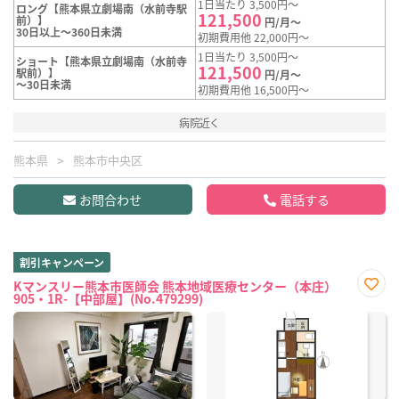
1日当たり 3,500円～
ロング【熊本県立劇場南（水前寺駅
121,500
前）】
円/月～
30日以上～360日未満
初期費用他 22,000円～
1日当たり 3,500円～
ショート【熊本県立劇場南（水前寺
121,500
駅前）】
円/月～
～30日未満
初期費用他 16,500円～
病院近く
熊本県
熊本市中央区
お問合わせ
電話する
割引キャンペーン
Kマンスリー熊本市医師会 熊本地域医療センター（本庄）
905・1R-【中部屋】(No.479299)
お気
に入
り登
録