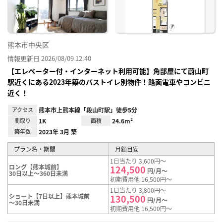
熊本市中央区
情報更新日 2026/08/09 12:40
【エレベーター付・インターネット利用可能】角部屋にて蔚山町
駅近くにある2023年築のバストイレ別物件！路面電車やコンビニ
近く！
アクセス
熊本市上熊本線「段山町駅」徒歩5分
間取り
1K
面積
24.6m²
築年数
2023年 3月 築
プラン名・期間
月額目安
1日当たり 3,600円～
ロング【熊本城前】
124,500
円/月～
30日以上～360日未満
初期費用他 16,500円～
1日当たり 3,800円～
ショート【7日以上】熊本城前
130,500
円/月～
～30日未満
初期費用他 16,500円～