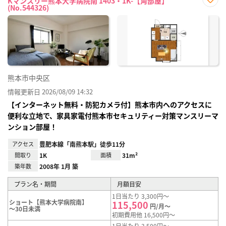
Kマンスリー熊本大学病院南 1403・1K-【角部屋】
(No.544326)
お気
に入
り登
録
熊本市中央区
情報更新日 2026/08/09 14:32
【インターネット無料・防犯カメラ付】熊本市内へのアクセスに
便利な立地で、家具家電付熊本市セキュリティー対策マンスリーマ
ンション部屋！
アクセス
豊肥本線「南熊本駅」徒歩11分
間取り
1K
面積
31m²
築年数
2008年 1月 築
プラン名・期間
月額目安
1日当たり 3,300円～
ショート【熊本大学病院南】
115,500
円/月～
～30日未満
初期費用他 16,500円～
1日当たり 3,500円～