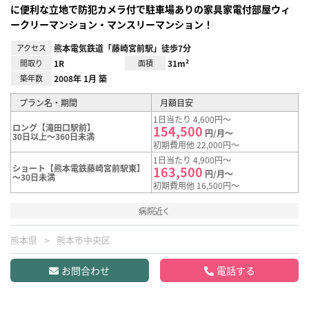
に便利な立地で防犯カメラ付で駐車場ありの家具家電付部屋ウィ
ークリーマンション・マンスリーマンション！
アクセス
熊本電気鉄道「藤崎宮前駅」徒歩7分
間取り
1R
面積
31m²
築年数
2008年 1月 築
プラン名・期間
月額目安
1日当たり 4,600円～
ロング【滝田口駅前】
154,500
円/月～
30日以上～360日未満
初期費用他 22,000円～
1日当たり 4,900円～
ショート【熊本電鉄藤崎宮前駅東】
163,500
円/月～
～30日未満
初期費用他 16,500円～
病院近く
熊本県
熊本市中央区
お問合わせ
電話する