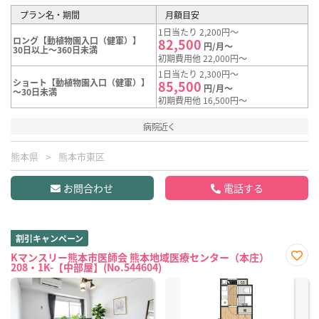
プラン名・期間
月額目安
1日当たり 2,200円～
ロング【動植物園入口（健軍）】
82,500
円/月～
30日以上～360日未満
初期費用他 22,000円～
1日当たり 2,300円～
ショート【動植物園入口（健軍）】
85,500
円/月～
～30日未満
初期費用他 16,500円～
病院近く
熊本県
熊本市東区
お問合わせ
電話する
割引キャンペーン
Kマンスリー熊本市医師会 熊本地域医療センター（本庄）
208・1K-【中部屋】(No.544604)
お気
に入
り登
録