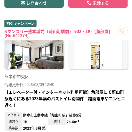
お問合わせ
電話する
割引キャンペーン
Kマンスリー熊本城前（蔚山町駅前） 902・1K-【角部屋】
(No.641274)
お気
に入
り登
録
熊本市中央区
情報更新日 2026/08/09 12:40
【エレベーター付・インターネット利用可能】角部屋にて蔚山町
駅近くにある2023年築のバストイレ別物件！路面電車やコンビニ
近く！
アクセス
熊本市上熊本線「段山町駅」徒歩5分
間取り
1K
面積
24.6m²
築年数
2023年 3月 築