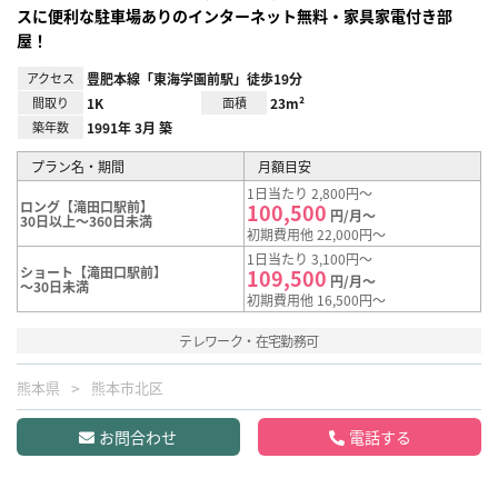
スに便利な駐車場ありのインターネット無料・家具家電付き部
屋！
アクセス
豊肥本線「東海学園前駅」徒歩19分
間取り
1K
面積
23m²
築年数
1991年 3月 築
プラン名・期間
月額目安
1日当たり 2,800円～
ロング【滝田口駅前】
100,500
円/月～
30日以上～360日未満
初期費用他 22,000円～
1日当たり 3,100円～
ショート【滝田口駅前】
109,500
円/月～
～30日未満
初期費用他 16,500円～
テレワーク・在宅勤務可
熊本県
熊本市北区
お問合わせ
電話する