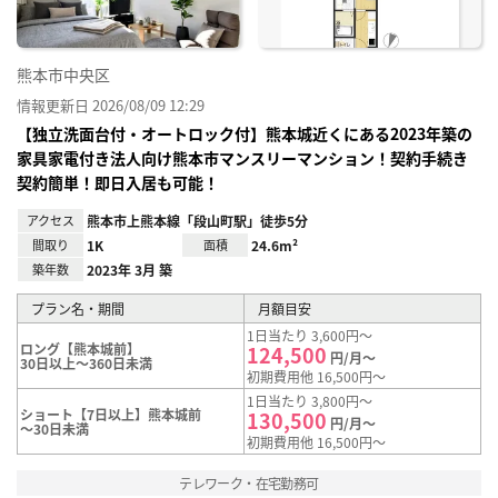
熊本市中央区
情報更新日 2026/08/09 12:29
【独立洗面台付・オートロック付】熊本城近くにある2023年築の
家具家電付き法人向け熊本市マンスリーマンション！契約手続き
契約簡単！即日入居も可能！
アクセス
熊本市上熊本線「段山町駅」徒歩5分
間取り
1K
面積
24.6m²
築年数
2023年 3月 築
プラン名・期間
月額目安
1日当たり 3,600円～
ロング【熊本城前】
124,500
円/月～
30日以上～360日未満
初期費用他 16,500円～
1日当たり 3,800円～
ショート【7日以上】熊本城前
130,500
円/月～
～30日未満
初期費用他 16,500円～
テレワーク・在宅勤務可