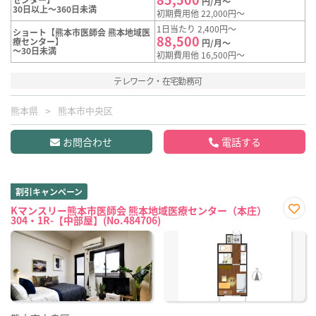
円/月～
30日以上～360日未満
初期費用他 22,000円～
1日当たり 2,400円～
ショート【熊本市医師会 熊本地域医
88,500
療センター】
円/月～
～30日未満
初期費用他 16,500円～
テレワーク・在宅勤務可
熊本県
熊本市中央区
お問合わせ
電話する
割引キャンペーン
Kマンスリー熊本市医師会 熊本地域医療センター（本庄）
304・1R-【中部屋】(No.484706)
お気
に入
り登
録