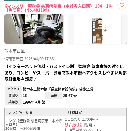
Kマンスリー聖粒会 慈恵病院東（本妙寺入口西） 104・1K-
【角部屋】(No.482199)
お気
に入
り登
録
熊本市西区
情報更新日 2026/08/09 17:33
【インターネット無料・バストイレ別】聖粒会 慈恵病院の近くに
あり、コンビニやスーパー豊富で熊本市街へアクセスしやすい角部
屋駐車場有部屋♪
アクセス
熊本市上熊本線「県立体育館前駅」徒歩11分
間取り
1K
面積
25.67m²
築年数
1996年 4月 築
プラン名・期間
月額目安
1日当たり 2,700円～
ロング【聖粒会 慈恵病院東（本妙寺
97,500
入口西）】
円/月～
30日以上～360日未満
初期費用他 22,000円～