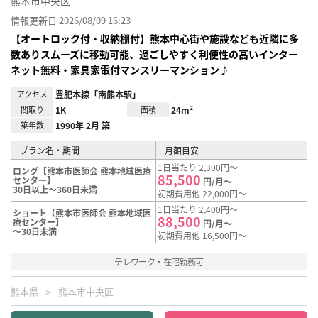
熊本市中央区
情報更新日 2026/08/09 16:23
【オートロック付・収納棚付】熊本中心街や施設なども近隣に多
数ありスムーズに移動可能、過ごしやすく利便性の高いインター
ネット無料・家具家電付マンスリーマンション♪
アクセス
豊肥本線「南熊本駅」
間取り
1K
面積
24m²
築年数
1990年 2月 築
プラン名・期間
月額目安
1日当たり 2,300円～
ロング【熊本市医師会 熊本地域医療
85,500
センター】
円/月～
30日以上～360日未満
初期費用他 22,000円～
1日当たり 2,400円～
ショート【熊本市医師会 熊本地域医
88,500
療センター】
円/月～
～30日未満
初期費用他 16,500円～
テレワーク・在宅勤務可
熊本県
熊本市中央区