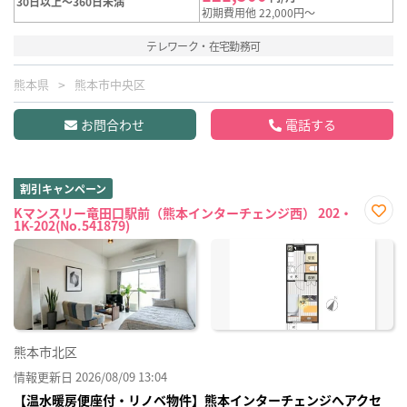
30日以上～360日未満
初期費用他 22,000円～
テレワーク・在宅勤務可
熊本県
熊本市中央区
お問合わせ
電話する
割引キャンペーン
Kマンスリー竜田口駅前（熊本インターチェンジ西） 202・
1K-202(No.541879)
お気
に入
り登
録
熊本市北区
情報更新日 2026/08/09 13:04
【温水暖房便座付・リノベ物件】熊本インターチェンジへアクセ