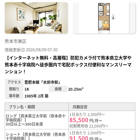
に入
り登
録
熊本市東区
情報更新日 2026/08/09 07:30
【インターネット無料・高層階】防犯カメラ付で熊本県立大学や
熊本赤十字病院へ徒歩圏内で宅配ボックス付便利なマンスリーマ
ンション！
アクセス
豊肥本線「水前寺駅」
間取り
1K
面積
20.25m²
築年数
1985年 2月 築
プラン名・期間
月額目安
1日当たり 2,300円～
ロング【熊本県立大学前（熊本赤十
85,500
字病院南）】
円/月～
30日以上～360日未満
初期費用他 22,000円～
1日当たり 2,500円～
ショート【熊本県立大学前（熊本赤
91,500
十字病院南）】
円/月～