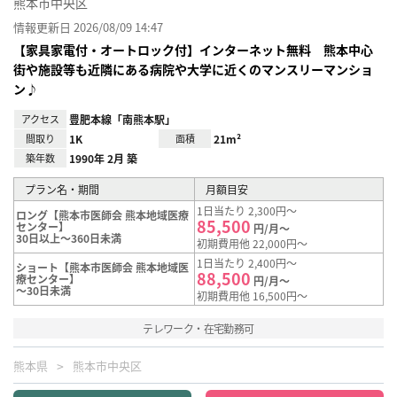
熊本市中央区
情報更新日 2026/08/09 14:47
【家具家電付・オートロック付】インターネット無料 熊本中心
街や施設等も近隣にある病院や大学に近くのマンスリーマンショ
ン♪
アクセス
豊肥本線「南熊本駅」
間取り
1K
面積
21m²
築年数
1990年 2月 築
プラン名・期間
月額目安
1日当たり 2,300円～
ロング【熊本市医師会 熊本地域医療
85,500
センター】
円/月～
30日以上～360日未満
初期費用他 22,000円～
1日当たり 2,400円～
ショート【熊本市医師会 熊本地域医
88,500
療センター】
円/月～
～30日未満
初期費用他 16,500円～
テレワーク・在宅勤務可
熊本県
熊本市中央区