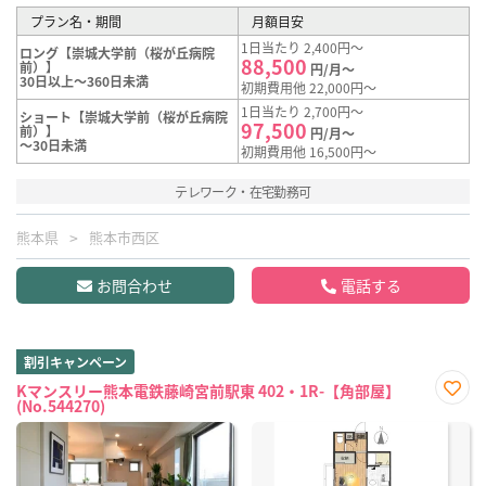
プラン名・期間
月額目安
1日当たり 2,400円～
ロング【崇城大学前（桜が丘病院
88,500
前）】
円/月～
30日以上～360日未満
初期費用他 22,000円～
1日当たり 2,700円～
ショート【崇城大学前（桜が丘病院
97,500
前）】
円/月～
～30日未満
初期費用他 16,500円～
テレワーク・在宅勤務可
熊本県
熊本市西区
お問合わせ
電話する
割引キャンペーン
Kマンスリー熊本電鉄藤崎宮前駅東 402・1R-【角部屋】
(No.544270)
お気
に入
り登
録