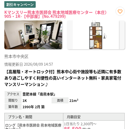
割引キャンペーン
Kマンスリー熊本市医師会 熊本地域医療センター（本庄）
905・1R-【中部屋】(No.479299)
お気
に入
り登
録
熊本市中央区
情報更新日 2026/08/09 14:57
【高層階・オートロック付】熊本中心街や施設等も近隣に有多数
あり過ごしやすく利便性の高いインターネット無料・家具家電付
マンスリーマンション♪
アクセス
豊肥本線「南熊本駅」
間取り
1K
面積
21m²
築年数
1990年 2月 築
プラン名・期間
月額目安
1日当たり 2,300円～
ロング【熊本市医師会 熊本地域医療
85,500
センター】