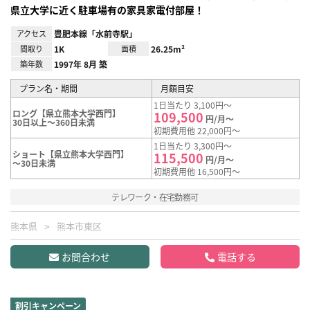
県立大学に近く駐車場有の家具家電付部屋！
アクセス
豊肥本線「水前寺駅」
間取り
1K
面積
26.25m²
築年数
1997年 8月 築
プラン名・期間
月額目安
1日当たり 3,100円～
ロング【県立熊本大学西門】
109,500
円/月～
30日以上～360日未満
初期費用他 22,000円～
1日当たり 3,300円～
ショート【県立熊本大学西門】
115,500
円/月～
～30日未満
初期費用他 16,500円～
テレワーク・在宅勤務可
熊本県
熊本市東区
お問合わせ
電話する
割引キャンペーン