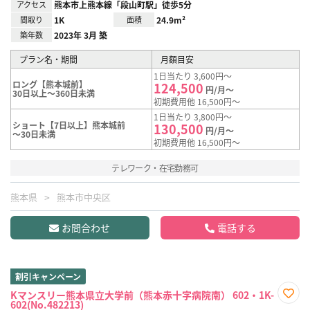
アクセス
熊本市上熊本線「段山町駅」徒歩5分
間取り
1K
面積
24.9m²
築年数
2023年 3月 築
プラン名・期間
月額目安
1日当たり 3,600円～
ロング【熊本城前】
124,500
円/月～
30日以上～360日未満
初期費用他 16,500円～
1日当たり 3,800円～
ショート【7日以上】熊本城前
130,500
円/月～
～30日未満
初期費用他 16,500円～
テレワーク・在宅勤務可
熊本県
熊本市中央区
お問合わせ
電話する
割引キャンペーン
Kマンスリー熊本県立大学前（熊本赤十字病院南） 602・1K-
602(No.482213)
お気