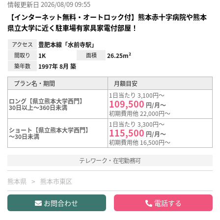
情報更新日 2026/08/09 09:55
【インターネット無料・オートロック付】熊本赤十字病院や熊本
県立大学に近く駐車場有家具家電付部屋！
アクセス
豊肥本線「水前寺駅」
間取り
1K
面積
26.25m²
築年数
1997年 8月 築
プラン名・期間
月額目安
1日当たり 3,100円～
ロング【県立熊本大学西門】
109,500
円/月～
30日以上～360日未満
初期費用他 22,000円～
1日当たり 3,300円～
ショート【県立熊本大学西門】
115,500
円/月～
～30日未満
初期費用他 16,500円～
テレワーク・在宅勤務可
熊本県
熊本市東区
お問合わせ
電話する