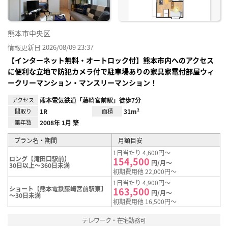
熊本市中央区
情報更新日 2026/08/09 23:37
【インターネット無料・オートロック付】熊本市内へのアクセス
に便利な立地で防犯カメラ付で駐車場ありの家具家電付部屋ウィ
ークリーマンション・マンスリーマンション！
アクセス
熊本電気鉄道「藤崎宮前駅」徒歩7分
間取り
1R
面積
31m²
築年数
2008年 1月 築
プラン名・期間
月額目安
1日当たり 4,600円～
ロング【滝田口駅前】
154,500
円/月～
30日以上～360日未満
初期費用他 22,000円～
1日当たり 4,900円～
ショート【熊本電鉄藤崎宮前駅東】
163,500
円/月～
～30日未満
初期費用他 16,500円～
テレワーク・在宅勤務可