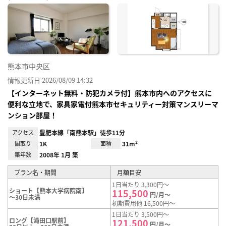
に入
り登
録
熊本市中央区
情報更新日 2026/08/09 14:32
【インターネット無料・防犯カメラ付】熊本市内へのアクセスに
便利な立地で、家具家電付熊本市セキュリティー対策マンスリーマ
ンション部屋！
アクセス
豊肥本線「南熊本駅」徒歩11分
間取り
1K
面積
31m²
築年数
2008年 1月 築
プラン名・期間
月額目安
1日当たり 3,300円～
ショート【熊本大学病院南】
115,500
円/月～
～30日未満
初期費用他 16,500円～
1日当たり 3,500円～
ロング【滝田口駅前】
121,500
円/月～