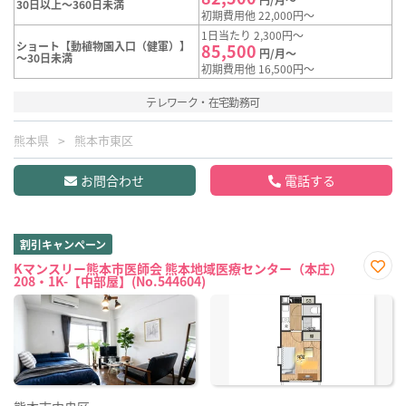
30日以上～360日未満
初期費用他 22,000円～
1日当たり 2,300円～
ショート【動植物園入口（健軍）】
85,500
円/月～
～30日未満
初期費用他 16,500円～
テレワーク・在宅勤務可
熊本県
熊本市東区
お問合わせ
電話する
割引キャンペーン
Kマンスリー熊本市医師会 熊本地域医療センター（本庄）
208・1K-【中部屋】(No.544604)
お気
に入
り登
録