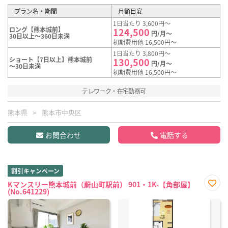
プラン名・期間
月額目安
1日当たり 3,600円～
ロング【熊本城前】
124,500
円/月～
30日以上～360日未満
初期費用他 16,500円～
1日当たり 3,800円～
ショート【7日以上】熊本城前
130,500
円/月～
～30日未満
初期費用他 16,500円～
テレワーク・在宅勤務可
熊本県
熊本市中央区
お問合わせ
電話する
割引キャンペーン
Kマンスリー熊本城前（蔚山町駅前） 901・1K-【角部屋】
(No.641229)
お気
に入
り登
録