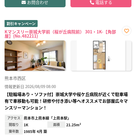
お問合わせ
電話する
割引キャンペーン
Kマンスリー崇城大学前（桜が丘病院前） 301・1K-【角部
屋】(No.482211)
お気
に入
り登
録
熊本市西区
情報更新日 2026/08/09 08:00
【駐輪場あり・ソファ付】崇城大学や桜ケ丘病院が近くで駐車場
有で車移動も可能！研修や付き添い等へオススメでお部屋広々マ
ンスリーマンション！
アクセス
熊本市上熊本線「上熊本駅」
間取り
1K
面積
21.25m²
築年数
1985年 4月 築