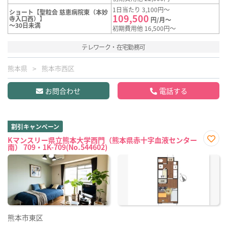
1日当たり 3,100円～
ショート【聖粒会 慈恵病院東（本妙
109,500
寺入口西）】
円/月～
～30日未満
初期費用他 16,500円～
テレワーク・在宅勤務可
熊本県
熊本市西区
お問合わせ
電話する
割引キャンペーン
Kマンスリー県立熊本大学西門（熊本県赤十字血液センター
南） 709・1K-709(No.544602)
お気
に入
り登
録
熊本市東区