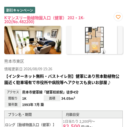
割引キャンペーン
Kマンスリー動植物園入口（健軍） 202・1K-
202(No.482200)
お気
に入
り登
録
熊本市東区
情報更新日 2026/08/09 15:26
【インターネット無料・バストイレ別】健軍にあり熊本動植物公
園近く駐車場有で市役所や病院等へアクセスも良いお部屋♪
アクセス
熊本市健軍線「健軍校前駅」徒歩4分
間取り
1K
面積
34.05m²
築年数
1993年 7月 築
プラン名・期間
月額目安
1日当たり 2,200円～
ロング【動植物園入口（健軍）】
82,500
円/月～