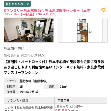
割引キャンペーン
Kマンスリー熊本市医師会 熊本地域医療センター（本庄）
905・1R-【中部屋】(No.479299)
お気
に入
り登
録
熊本市中央区
情報更新日 2026/08/09 14:57
【高層階・オートロック付】熊本中心街や施設等も近隣に有多数
あり過ごしやすく利便性の高いインターネット無料・家具家電付
マンスリーマンション♪
アクセス
豊肥本線「南熊本駅」
間取り
1K
面積
21m²
築年数
1990年 2月 築
プラン名・期間
月額目安
1日当たり 2,300円～
ロング【熊本市医師会 熊本地域医療
85,500
センター】