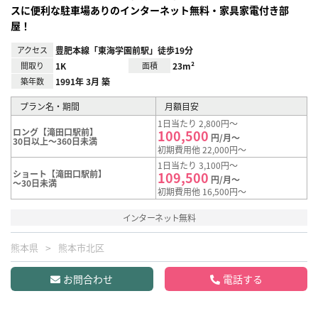
スに便利な駐車場ありのインターネット無料・家具家電付き部
屋！
アクセス
豊肥本線「東海学園前駅」徒歩19分
間取り
1K
面積
23m²
築年数
1991年 3月 築
プラン名・期間
月額目安
1日当たり 2,800円～
ロング【滝田口駅前】
100,500
円/月～
30日以上～360日未満
初期費用他 22,000円～
1日当たり 3,100円～
ショート【滝田口駅前】
109,500
円/月～
～30日未満
初期費用他 16,500円～
インターネット無料
熊本県
熊本市北区
お問合わせ
電話する