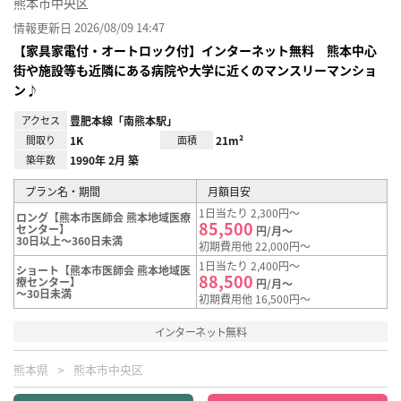
熊本市中央区
情報更新日 2026/08/09 14:47
【家具家電付・オートロック付】インターネット無料 熊本中心
街や施設等も近隣にある病院や大学に近くのマンスリーマンショ
ン♪
アクセス
豊肥本線「南熊本駅」
間取り
1K
面積
21m²
築年数
1990年 2月 築
プラン名・期間
月額目安
1日当たり 2,300円～
ロング【熊本市医師会 熊本地域医療
85,500
センター】
円/月～
30日以上～360日未満
初期費用他 22,000円～
1日当たり 2,400円～
ショート【熊本市医師会 熊本地域医
88,500
療センター】
円/月～
～30日未満
初期費用他 16,500円～
インターネット無料
熊本県
熊本市中央区