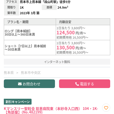
アクセス
熊本市上熊本線「段山町駅」徒歩5分
間取り
1K
面積
24.9m²
築年数
2023年 3月 築
プラン名・期間
月額目安
1日当たり 3,600円～
ロング【熊本城前】
124,500
円/月～
30日以上～360日未満
初期費用他 16,500円～
1日当たり 3,800円～
ショート【7日以上】熊本城前
130,500
円/月～
～30日未満
初期費用他 16,500円～
インターネット無料
熊本県
熊本市中央区
お問合わせ
電話する
割引キャンペーン
Kマンスリー聖粒会 慈恵病院東（本妙寺入口西） 104・1K-
【角部屋】(No.482199)
お気