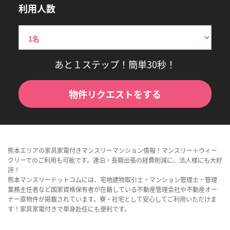
利用人数
あと１ステップ！簡単30秒！
物件リクエストをする
熊本エリアの家具家電付きマンスリーマンション情報！マンスリー＋ウィー
クリーでのご利用も可能です。連泊・長期出張の経費削減に、法人様にも大好
評！
熊本マンスリードットコムには、宅地建物取引士・マンション管理士・管理
業務主任者など国家資格保有者が在籍している不動産管理会社や不動産オー
ナー直物件が掲載されています。寮・社宅として安心してご利用いただけま
す！家具家電付きで単身赴任にも便利です。