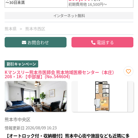
～30日未満
初期費用他 16,500円～
インターネット無料
熊本県
熊本市西区
お問合わせ
電話する
割引キャンペーン
Kマンスリー熊本市医師会 熊本地域医療センター（本庄）
208・1K-【中部屋】(No.544604)
お気
に入
り登
録
熊本市中央区
情報更新日 2026/08/09 16:23
【オートロック付・収納棚付】熊本中心街や施設なども近隣に多