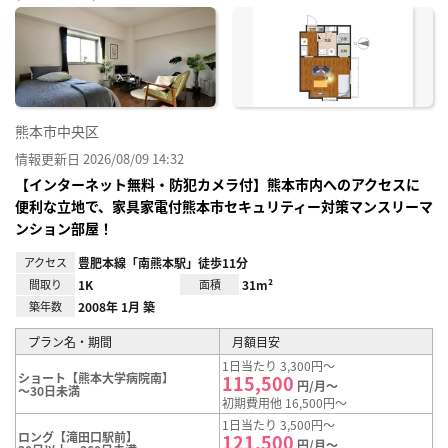
に入
り登
録
熊本市中央区
情報更新日 2026/08/09 14:32
【インターネット無料・防犯カメラ付】熊本市内へのアクセスに
便利な立地で、家具家電付熊本市セキュリティー対策マンスリーマ
ンション部屋！
アクセス
豊肥本線「南熊本駅」徒歩11分
間取り
1K
面積
31m²
築年数
2008年 1月 築
プラン名・期間
月額目安
1日当たり 3,300円～
ショート【熊本大学病院南】
115,500
円/月～
～30日未満
初期費用他 16,500円～
1日当たり 3,500円～
ロング【滝田口駅前】
121,500
円/月～