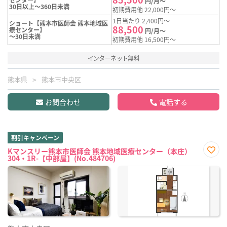
円/月～
30日以上～360日未満
初期費用他 22,000円～
1日当たり 2,400円～
ショート【熊本市医師会 熊本地域医
88,500
療センター】
円/月～
～30日未満
初期費用他 16,500円～
インターネット無料
熊本県
熊本市中央区
お問合わせ
電話する
割引キャンペーン
Kマンスリー熊本市医師会 熊本地域医療センター（本庄）
304・1R-【中部屋】(No.484706)
お気
に入
り登
録