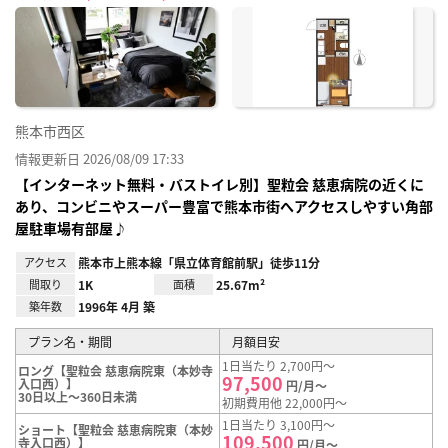
に入
り登
録
熊本市西区
情報更新日 2026/08/09 17:33
【インターネット無料・バストイレ別】聖粒会 慈恵病院の近くに
あり、コンビニやスーパー豊富で熊本市街へアクセスしやすい角部
屋駐車場有部屋♪
アクセス
熊本市上熊本線「県立体育館前駅」徒歩11分
間取り
1K
面積
25.67m²
築年数
1996年 4月 築
プラン名・期間
月額目安
1日当たり 2,700円～
ロング【聖粒会 慈恵病院東（本妙寺
97,500
入口西）】
円/月～
30日以上～360日未満
初期費用他 22,000円～
1日当たり 3,100円～
ショート【聖粒会 慈恵病院東（本妙
109,500
寺入口西）】
円/月～