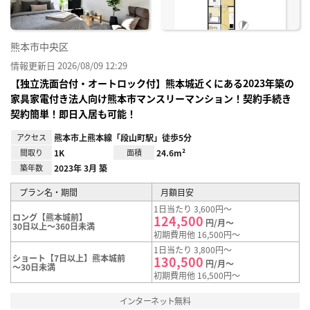
熊本市中央区
情報更新日 2026/08/09 12:29
【独立洗面台付・オートロック付】熊本城近くにある2023年築の
家具家電付き法人向け熊本市マンスリーマンション！契約手続き
契約簡単！即日入居も可能！
アクセス
熊本市上熊本線「段山町駅」徒歩5分
間取り
1K
面積
24.6m²
築年数
2023年 3月 築
プラン名・期間
月額目安
1日当たり 3,600円～
ロング【熊本城前】
124,500
円/月～
30日以上～360日未満
初期費用他 16,500円～
1日当たり 3,800円～
ショート【7日以上】熊本城前
130,500
円/月～
～30日未満
初期費用他 16,500円～
インターネット無料