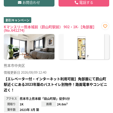
お問合わせ
電話する
割引キャンペーン
Kマンスリー熊本城前（蔚山町駅前） 902・1K-【角部屋】
(No.641274)
お気
に入
り登
録
熊本市中央区
情報更新日 2026/08/09 12:40
【エレベーター付・インターネット利用可能】角部屋にて蔚山町
駅近くにある2023年築のバストイレ別物件！路面電車やコンビニ
近く！
アクセス
熊本市上熊本線「段山町駅」徒歩5分
間取り
1K
面積
24.6m²
築年数
2023年 3月 築