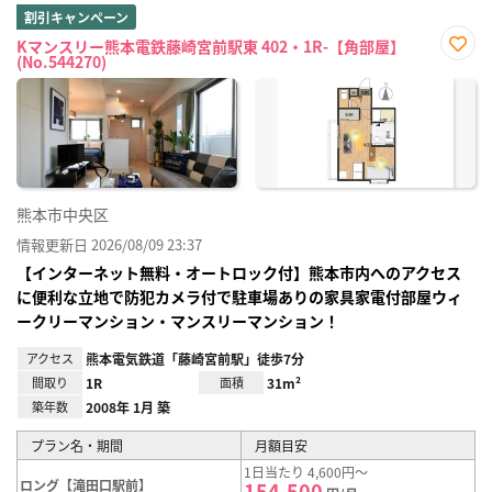
割引キャンペーン
Kマンスリー熊本電鉄藤崎宮前駅東 402・1R-【角部屋】
(No.544270)
お気
に入
り登
録
熊本市中央区
情報更新日 2026/08/09 23:37
【インターネット無料・オートロック付】熊本市内へのアクセス
に便利な立地で防犯カメラ付で駐車場ありの家具家電付部屋ウィ
ークリーマンション・マンスリーマンション！
アクセス
熊本電気鉄道「藤崎宮前駅」徒歩7分
間取り
1R
面積
31m²
築年数
2008年 1月 築
プラン名・期間
月額目安
1日当たり 4,600円～
ロング【滝田口駅前】
154,500