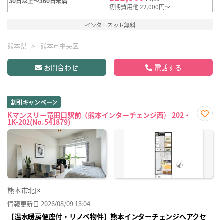
30日以上～360日未満
初期費用他 22,000円～
インターネット無料
熊本県
熊本市中央区
お問合わせ
電話する
割引キャンペーン
Kマンスリー竜田口駅前（熊本インターチェンジ西） 202・
1K-202(No.541879)
お気
に入
り登
録
熊本市北区
情報更新日 2026/08/09 13:04
【温水暖房便座付・リノベ物件】熊本インターチェンジへアクセ