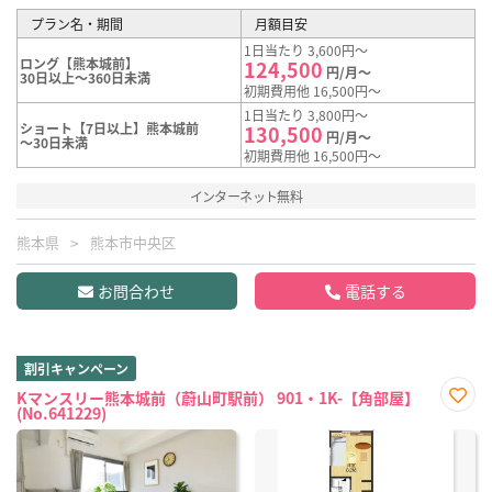
プラン名・期間
月額目安
1日当たり 3,600円～
ロング【熊本城前】
124,500
円/月～
30日以上～360日未満
初期費用他 16,500円～
1日当たり 3,800円～
ショート【7日以上】熊本城前
130,500
円/月～
～30日未満
初期費用他 16,500円～
インターネット無料
熊本県
熊本市中央区
お問合わせ
電話する
割引キャンペーン
Kマンスリー熊本城前（蔚山町駅前） 901・1K-【角部屋】
(No.641229)
お気
に入
り登
録