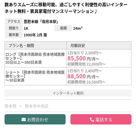
数ありスムーズに移動可能、過ごしやすく利便性の高いインター
ネット無料・家具家電付マンスリーマンション♪
アクセス
豊肥本線「南熊本駅」
間取り
1K
面積
24m²
築年数
1990年 2月 築
プラン名・期間
月額目安
1日当たり 2,300円～
ロング【熊本市医師会 熊本地域医療
85,500
センター】
円/月～
30日以上～360日未満
初期費用他 22,000円～
1日当たり 2,400円～
ショート【熊本市医師会 熊本地域医
88,500
療センター】
円/月～
～30日未満
初期費用他 16,500円～
インターネット無料
熊本県
熊本市中央区
お問合わせ
電話する