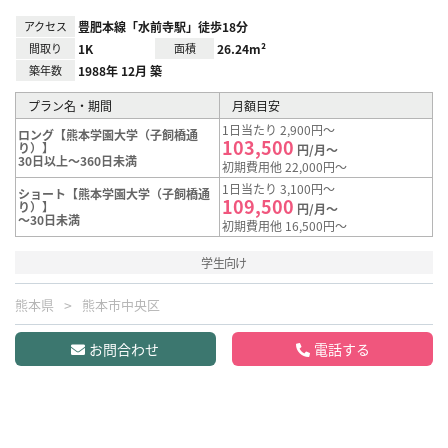
アクセス
豊肥本線「水前寺駅」徒歩18分
間取り
1K
面積
26.24m²
築年数
1988年 12月 築
プラン名・期間
月額目安
1日当たり 2,900円～
ロング【熊本学園大学（子飼橋通
103,500
り）】
円/月～
30日以上～360日未満
初期費用他 22,000円～
1日当たり 3,100円～
ショート【熊本学園大学（子飼橋通
109,500
り）】
円/月～
～30日未満
初期費用他 16,500円～
学生向け
熊本県
熊本市中央区
お問合わせ
電話する