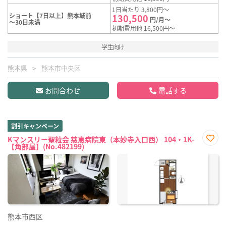
1日当たり 3,800円～
ショート【7日以上】熊本城前
130,500
円/月～
～30日未満
初期費用他 16,500円～
学生向け
熊本県
熊本市中央区
お問合わせ
電話する
割引キャンペーン
Kマンスリー聖粒会 慈恵病院東（本妙寺入口西） 104・1K-
【角部屋】(No.482199)
お気
に入
り登
録
熊本市西区