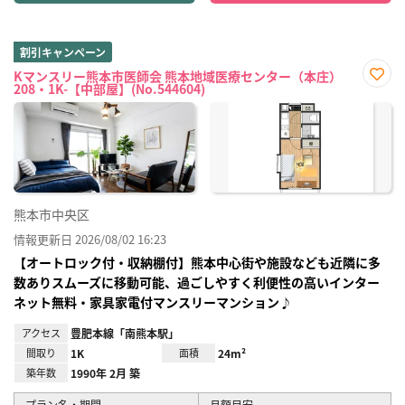
割引キャンペーン
Kマンスリー熊本市医師会 熊本地域医療センター（本庄）
208・1K-【中部屋】(No.544604)
お気
に入
り登
録
熊本市中央区
情報更新日 2026/08/02 16:23
【オートロック付・収納棚付】熊本中心街や施設なども近隣に多
数ありスムーズに移動可能、過ごしやすく利便性の高いインター
ネット無料・家具家電付マンスリーマンション♪
アクセス
豊肥本線「南熊本駅」
間取り
1K
面積
24m²
築年数
1990年 2月 築
プラン名・期間
月額目安