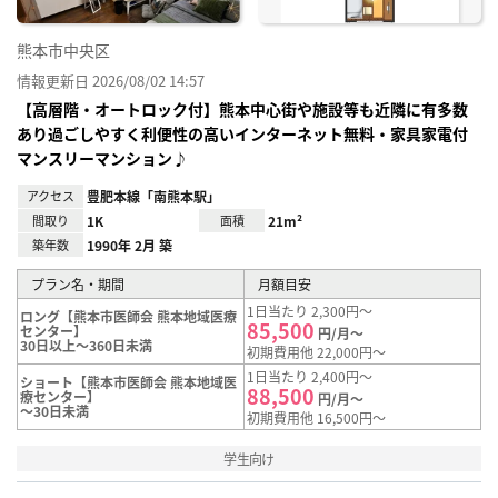
熊本市中央区
情報更新日 2026/08/02 14:57
【高層階・オートロック付】熊本中心街や施設等も近隣に有多数
あり過ごしやすく利便性の高いインターネット無料・家具家電付
マンスリーマンション♪
アクセス
豊肥本線「南熊本駅」
間取り
1K
面積
21m²
築年数
1990年 2月 築
プラン名・期間
月額目安
1日当たり 2,300円～
ロング【熊本市医師会 熊本地域医療
85,500
センター】
円/月～
30日以上～360日未満
初期費用他 22,000円～
1日当たり 2,400円～
ショート【熊本市医師会 熊本地域医
88,500
療センター】
円/月～
～30日未満
初期費用他 16,500円～
学生向け