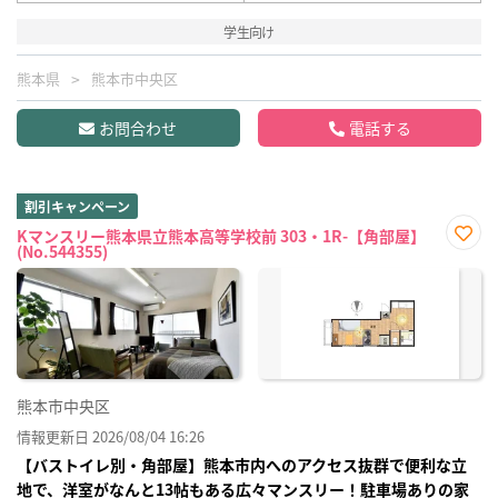
学生向け
熊本県
熊本市中央区
お問合わせ
電話する
割引キャンペーン
Kマンスリー熊本県立熊本高等学校前 303・1R-【角部屋】
(No.544355)
お気
に入
り登
録
熊本市中央区
情報更新日 2026/08/04 16:26
【バストイレ別・角部屋】熊本市内へのアクセス抜群で便利な立
地で、洋室がなんと13帖もある広々マンスリー！駐車場ありの家