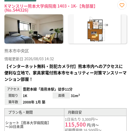
Kマンスリー熊本大学病院南 1403・1K-【角部屋】
(No.544326)
お気
に入
り登
録
熊本市中央区
情報更新日 2026/08/03 14:32
【インターネット無料・防犯カメラ付】熊本市内へのアクセスに
便利な立地で、家具家電付熊本市セキュリティー対策マンスリーマ
ンション部屋！
アクセス
豊肥本線「南熊本駅」徒歩11分
間取り
1K
面積
31m²
築年数
2008年 1月 築
プラン名・期間
月額目安
1日当たり 3,300円～
ショート【熊本大学病院南】
115,500
円/月～
～30日未満
初期費用他 16,500円～