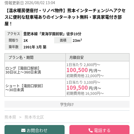
情報更新日 2026/08/02 13:04
【温水暖房便座付・リノベ物件】熊本インターチェンジへアクセ
スに便利な駐車場ありのインターネット無料・家具家電付き部
屋！
アクセス
豊肥本線「東海学園前駅」徒歩19分
間取り
1K
面積
23m²
築年数
1991年 3月 築
プラン名・期間
月額目安
1日当たり 2,800円～
ロング【滝田口駅前】
100,500
円/月～
30日以上～360日未満
初期費用他 22,000円～
1日当たり 3,100円～
ショート【滝田口駅前】
109,500
円/月～
～30日未満
初期費用他 16,500円～
学生向け
熊本県
熊本市北区
お問合わせ
電話する