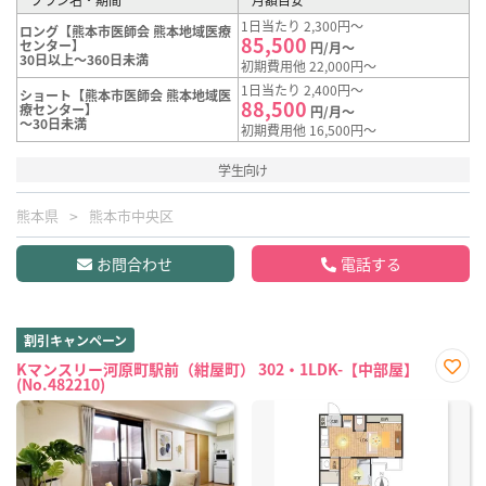
1日当たり 2,300円～
ロング【熊本市医師会 熊本地域医療
85,500
センター】
円/月～
30日以上～360日未満
初期費用他 22,000円～
1日当たり 2,400円～
ショート【熊本市医師会 熊本地域医
88,500
療センター】
円/月～
～30日未満
初期費用他 16,500円～
学生向け
熊本県
熊本市中央区
お問合わせ
電話する
割引キャンペーン
Kマンスリー河原町駅前（紺屋町） 302・1LDK-【中部屋】
(No.482210)
お気
に入
り登
録