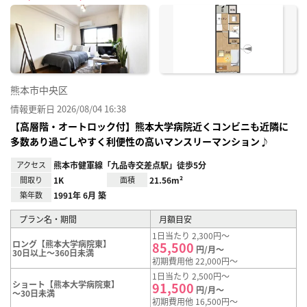
に入
り登
録
熊本市中央区
情報更新日 2026/08/04 16:38
【高層階・オートロック付】熊本大学病院近くコンビニも近隣に
多数あり過ごしやすく利便性の高いマンスリーマンション♪
アクセス
熊本市健軍線「九品寺交差点駅」徒歩5分
間取り
1K
面積
21.56m²
築年数
1991年 6月 築
プラン名・期間
月額目安
1日当たり 2,300円～
ロング【熊本大学病院東】
85,500
円/月～
30日以上～360日未満
初期費用他 22,000円～
1日当たり 2,500円～
ショート【熊本大学病院東】
91,500
円/月～
～30日未満
初期費用他 16,500円～