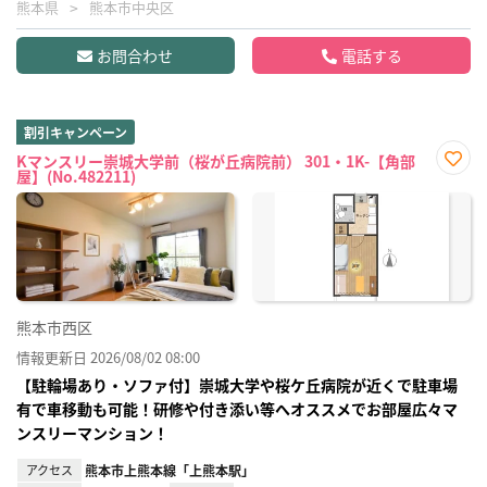
熊本県
熊本市中央区
お問合わせ
電話する
割引キャンペーン
Kマンスリー崇城大学前（桜が丘病院前） 301・1K-【角部
屋】(No.482211)
お気
に入
り登
録
熊本市西区
情報更新日 2026/08/02 08:00
【駐輪場あり・ソファ付】崇城大学や桜ケ丘病院が近くで駐車場
有で車移動も可能！研修や付き添い等へオススメでお部屋広々マ
ンスリーマンション！
アクセス
熊本市上熊本線「上熊本駅」