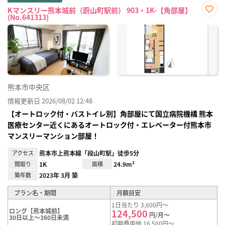
Kマンスリー熊本城前（蔚山町駅前） 903・1K-【角部屋】
(No.641313)
お気
に入
り登
録
熊本市中央区
情報更新日 2026/08/02 12:48
【オートロック付・バストイレ別】角部屋にて国立病院機構 熊本
医療センター近くにあるオートロック付・エレベーター付熊本市
マンスリーマンション部屋！
アクセス
熊本市上熊本線「段山町駅」徒歩5分
間取り
1K
面積
24.9m²
築年数
2023年 3月 築
プラン名・期間
月額目安
1日当たり 3,600円～
ロング【熊本城前】
124,500
円/月～
30日以上～360日未満
初期費用他 16,500円～