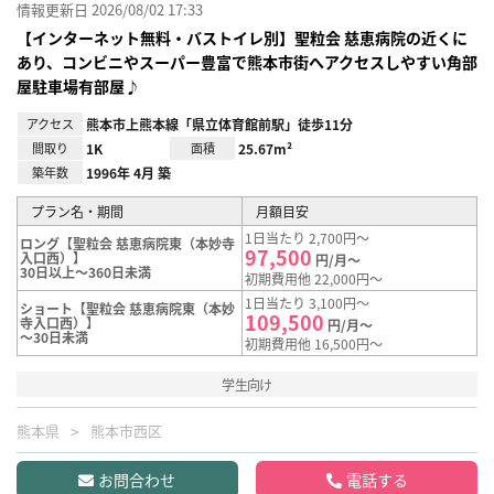
情報更新日 2026/08/02 17:33
【インターネット無料・バストイレ別】聖粒会 慈恵病院の近くに
あり、コンビニやスーパー豊富で熊本市街へアクセスしやすい角部
屋駐車場有部屋♪
アクセス
熊本市上熊本線「県立体育館前駅」徒歩11分
間取り
1K
面積
25.67m²
築年数
1996年 4月 築
プラン名・期間
月額目安
1日当たり 2,700円～
ロング【聖粒会 慈恵病院東（本妙寺
97,500
入口西）】
円/月～
30日以上～360日未満
初期費用他 22,000円～
1日当たり 3,100円～
ショート【聖粒会 慈恵病院東（本妙
109,500
寺入口西）】
円/月～
～30日未満
初期費用他 16,500円～
学生向け
熊本県
熊本市西区
お問合わせ
電話する