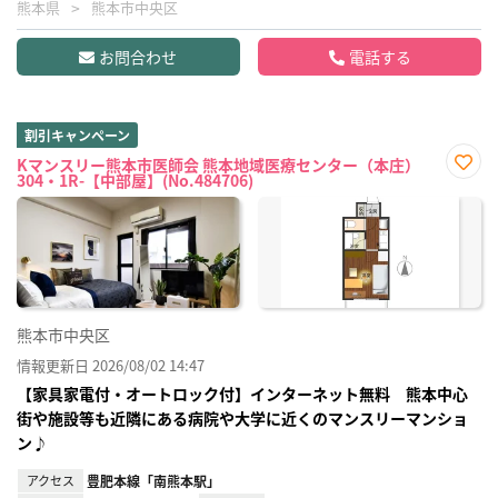
熊本県
熊本市中央区
お問合わせ
電話する
割引キャンペーン
Kマンスリー熊本市医師会 熊本地域医療センター（本庄）
304・1R-【中部屋】(No.484706)
お気
に入
り登
録
熊本市中央区
情報更新日 2026/08/02 14:47
【家具家電付・オートロック付】インターネット無料 熊本中心
街や施設等も近隣にある病院や大学に近くのマンスリーマンショ
ン♪
アクセス
豊肥本線「南熊本駅」