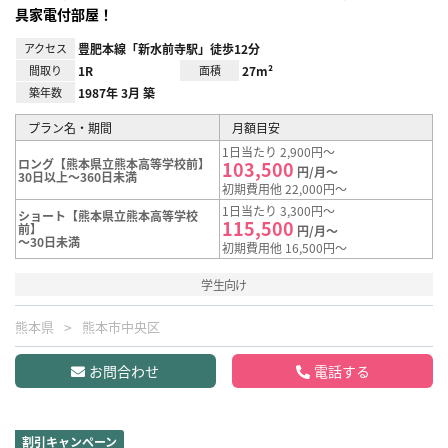
具家電付部屋！
アクセス
豊肥本線「新水前寺駅」徒歩12分
間取り
1R
面積
27m²
築年数
1987年 3月 築
プラン名・期間
月額目安
1日当たり 2,900円～
ロング【熊本県立熊本高等学校前】
103,500
円/月～
30日以上～360日未満
初期費用他 22,000円～
1日当たり 3,300円～
ショート【熊本県立熊本高等学校
115,500
前】
円/月～
～30日未満
初期費用他 16,500円～
学生向け
熊本県
熊本市中央区
お問合わせ
電話する
割引キャンペーン