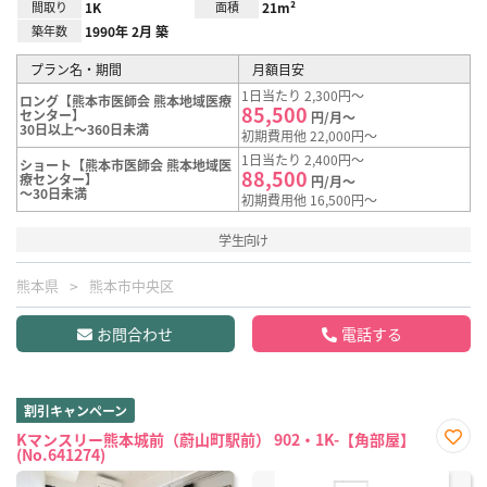
間取り
1K
面積
21m²
築年数
1990年 2月 築
プラン名・期間
月額目安
1日当たり 2,300円～
ロング【熊本市医師会 熊本地域医療
85,500
センター】
円/月～
30日以上～360日未満
初期費用他 22,000円～
1日当たり 2,400円～
ショート【熊本市医師会 熊本地域医
88,500
療センター】
円/月～
～30日未満
初期費用他 16,500円～
学生向け
熊本県
熊本市中央区
お問合わせ
電話する
割引キャンペーン
Kマンスリー熊本城前（蔚山町駅前） 902・1K-【角部屋】
(No.641274)
お気
に入