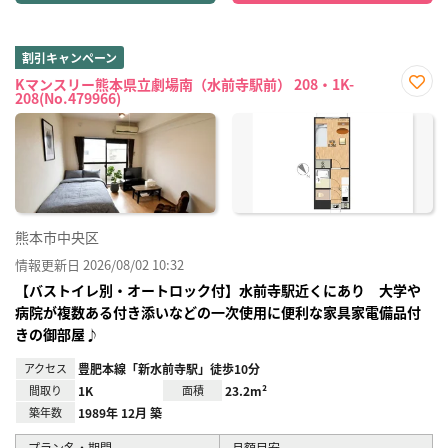
割引キャンペーン
Kマンスリー熊本県立劇場南（水前寺駅前） 208・1K-
208(No.479966)
お気
に入
り登
録
熊本市中央区
情報更新日 2026/08/02 10:32
【バストイレ別・オートロック付】水前寺駅近くにあり 大学や
病院が複数ある付き添いなどの一次使用に便利な家具家電備品付
きの御部屋♪
アクセス
豊肥本線「新水前寺駅」徒歩10分
間取り
1K
面積
23.2m²
築年数
1989年 12月 築
プラン名・期間
月額目安