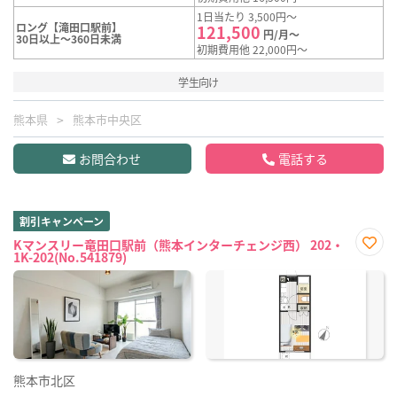
1日当たり 3,500円～
ロング【滝田口駅前】
121,500
円/月～
30日以上～360日未満
初期費用他 22,000円～
学生向け
熊本県
熊本市中央区
お問合わせ
電話する
割引キャンペーン
Kマンスリー竜田口駅前（熊本インターチェンジ西） 202・
1K-202(No.541879)
お気
に入
り登
録
熊本市北区