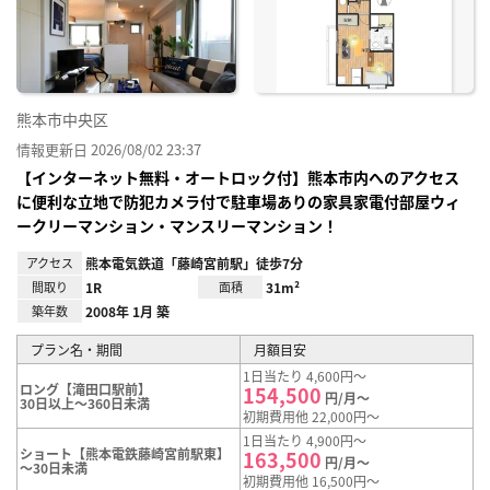
り登
録
熊本市中央区
情報更新日 2026/08/02 23:37
【インターネット無料・オートロック付】熊本市内へのアクセス
に便利な立地で防犯カメラ付で駐車場ありの家具家電付部屋ウィ
ークリーマンション・マンスリーマンション！
アクセス
熊本電気鉄道「藤崎宮前駅」徒歩7分
間取り
1R
面積
31m²
築年数
2008年 1月 築
プラン名・期間
月額目安
1日当たり 4,600円～
ロング【滝田口駅前】
154,500
円/月～
30日以上～360日未満
初期費用他 22,000円～
1日当たり 4,900円～
ショート【熊本電鉄藤崎宮前駅東】
163,500
円/月～
～30日未満
初期費用他 16,500円～