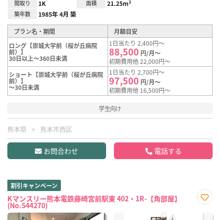
間取り
1K
面積
21.25m²
築年数
1985年 4月 築
プラン名・期間
月額目安
1日当たり 2,400円～
ロング【崇城大学前（桜が丘病院
88,500
前）】
円/月～
30日以上～360日未満
初期費用他 22,000円～
1日当たり 2,700円～
ショート【崇城大学前（桜が丘病院
97,500
前）】
円/月～
～30日未満
初期費用他 16,500円～
学生向け
熊本県
熊本市西区
お問合わせ
電話する
割引キャンペーン
Kマンスリー熊本電鉄藤崎宮前駅東 402・1R-【角部屋】
(No.544270)
お気
に入