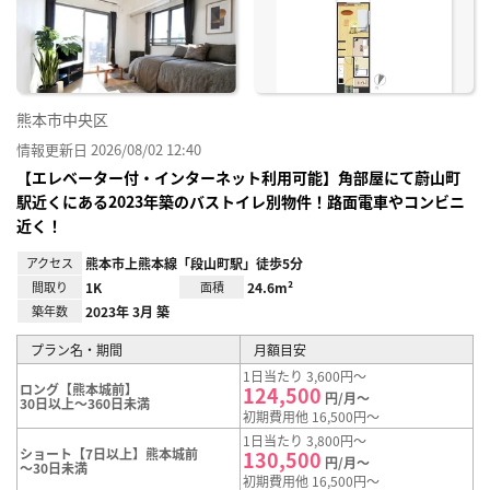
り登
録
熊本市中央区
情報更新日 2026/08/02 12:40
【エレベーター付・インターネット利用可能】角部屋にて蔚山町
駅近くにある2023年築のバストイレ別物件！路面電車やコンビニ
近く！
アクセス
熊本市上熊本線「段山町駅」徒歩5分
間取り
1K
面積
24.6m²
築年数
2023年 3月 築
プラン名・期間
月額目安
1日当たり 3,600円～
ロング【熊本城前】
124,500
円/月～
30日以上～360日未満
初期費用他 16,500円～
1日当たり 3,800円～
ショート【7日以上】熊本城前
130,500
円/月～
～30日未満
初期費用他 16,500円～