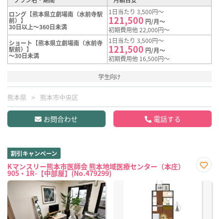
1日当たり 3,500円～
ロング【熊本県立劇場南（水前寺駅
121,500
前）】
円/月～
30日以上～360日未満
初期費用他 22,000円～
1日当たり 3,500円～
ショート【熊本県立劇場南（水前寺
121,500
駅前）】
円/月～
～30日未満
初期費用他 16,500円～
学生向け
熊本県
熊本市中央区
お問合わせ
電話する
割引キャンペーン
Kマンスリー熊本市医師会 熊本地域医療センター（本庄）
905・1R-【中部屋】(No.479299)
お気
に入
り登
録