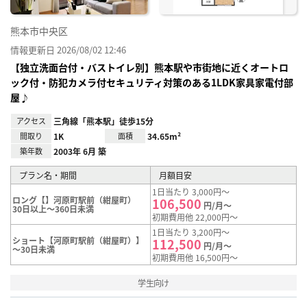
熊本市中央区
情報更新日 2026/08/02 12:46
【独立洗面台付・バストイレ別】熊本駅や市街地に近くオートロ
ック付・防犯カメラ付セキュリティ対策のある1LDK家具家電付部
屋♪
アクセス
三角線「熊本駅」徒歩15分
間取り
1K
面積
34.65m²
築年数
2003年 6月 築
プラン名・期間
月額目安
1日当たり 3,000円～
ロング【】河原町駅前（紺屋町）
106,500
円/月～
30日以上～360日未満
初期費用他 22,000円～
1日当たり 3,200円～
ショート【河原町駅前（紺屋町）】
112,500
円/月～
～30日未満
初期費用他 16,500円～
学生向け