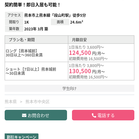
契約簡単！即日入居も可能！
アクセス
熊本市上熊本線「段山町駅」徒歩5分
間取り
1K
面積
24.6m²
築年数
2023年 3月 築
プラン名・期間
月額目安
1日当たり 3,600円～
ロング【熊本城前】
124,500
円/月～
30日以上～360日未満
初期費用他 16,500円～
1日当たり 3,800円～
ショート【7日以上】熊本城前
130,500
円/月～
～30日未満
初期費用他 16,500円～
学生向け
熊本県
熊本市中央区
お問合わせ
電話する
割引キャンペーン