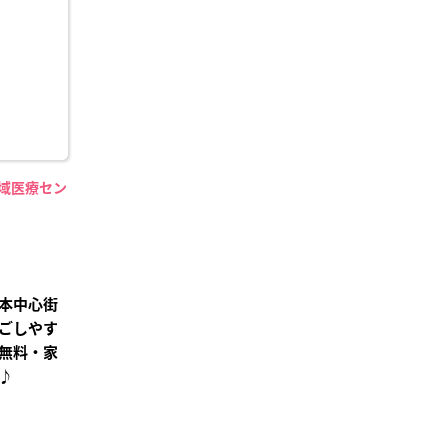
り登
録
地域医療セン
】
本中心街
ごしやす
無料・家
♪
²