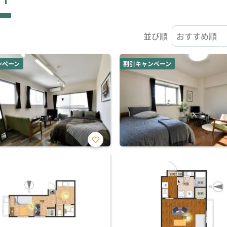
並び順
ンペーン
割引キャンペーン
お気
に入
り登
録