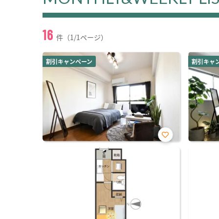
16
件（1/1ページ）
割引キャンペーン
割引キャ
お気
に入
り登
録