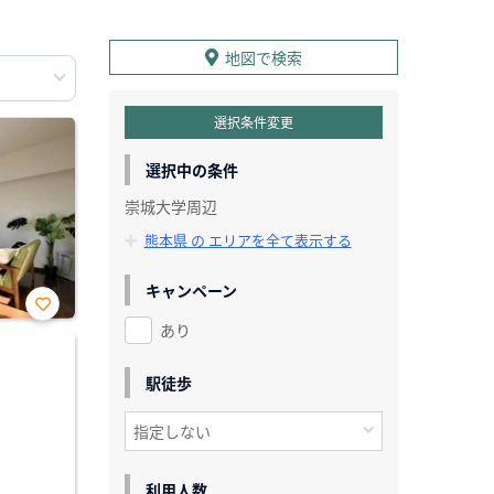
地図で検索
選択条件変更
選択中の条件
崇城大学周辺
熊本県 の エリアを全て表示する
キャンペーン
あり
お気
に入
り登
録
駅徒歩
利用人数