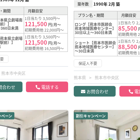
1990年 2月 築
築年数
・期間
月額目安
プラン名・期間
月額目安
1日当たり 3,500円～
熊本県立劇場南
121,500
1日当たり 2,
駅前）】
ロング【熊本市医師会
円/月～
85,500
360日未満
熊本地域医療センター】
初期費用他 22,000円～
30日以上～360日未満
初期費用他 2
1日当たり 3,500円～
【熊本県立劇場
121,500
1日当たり 2,
寺駅前）】
ショート【熊本市医師会
円/月～
88,500
満
熊本地域医療センター】
初期費用他 16,500円～
～30日未満
初期費用他 1
不要
保証人不要
熊本市中央区
熊本県
熊本市中央区
問合わせ
電話する
お問合わせ
電
ンペーン
割引キャンペーン