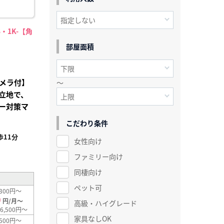
・1K-【角
部屋面積
メラ付】
～
立地で、
ー対策マ
こだわり条件
11分
女性向け
²
ファミリー向け
同棲向け
ペット可
300円～
0
円/月～
高級・ハイグレード
6,500円～
家具なしOK
500円～