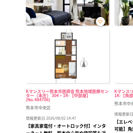
お気
に入
り登
録
Kマンスリー熊本市医師会 熊本地域医療セン
Kマンスリ
ター（本庄） 304・1R-【中部屋】
1K-【角部
(No.484706)
熊本市中
熊本市中央区
情報更新日 20
情報更新日 2026/08/02 14:47
【エレベ
【家具家電付・オートロック付】インタ
可能】角
ーネット無料 熊本中心街や施設等も近