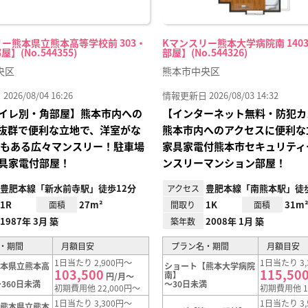
ー熊本県立熊本高等学校前 303・
Kマンスリー熊本大学病院南 1403
屋】(No.544355)
部屋】(No.544326)
央区
熊本市中央区
26/08/04 16:26
情報更新日 2026/08/03 14:32
イレ別・角部屋】熊本市内への
【インターネット無料・防犯カ
抜群で便利な立地で、洋室がな
熊本市内へのアクセスに便利な
帖もある広々マンスリー！駐車場
家具家電付熊本市セキュリティ
具家電付部屋！
ンスリーマンション部屋！
豊肥本線「新水前寺駅」徒歩12分
豊肥本線「南熊本駅」徒歩
アクセス
1R
27m²
1K
31m
面積
間取り
面積
1987年 3月 築
2008年 1月 築
築年数
・期間
月額目安
プラン名・期間
月額目安
1日当たり 2,900円～
1日当たり 3,
熊本県立熊本高
ショート【熊本大学病院
103,500
115,50
】
南】
円/月～
360日未満
～30日未満
初期費用他 22,000円～
初期費用他 1
1日当たり 3,300円～
1日当たり 3,
【熊本県立熊本