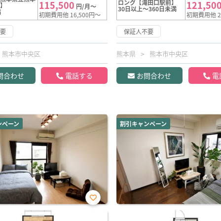
ロング【滝田口駅前】
115,500
121,50
前】
円/月～
30日以上～360日未満
満
初期費用他 16,500円～
初期費用他 2
不要
保証人不要
熊本市中央区
熊本県
熊本市中央区
問合わせ
電話する
お問合わせ
電
ンペーン
割引キャンペーン
お気
に入