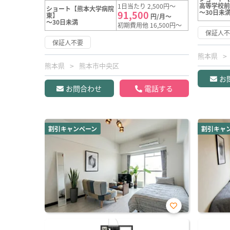
高等学校
1日当たり 2,500円～
ショート【熊本大学病院
～30日未
91,500
東】
円/月～
～30日未満
初期費用他 16,500円～
保証人
保証人不要
熊本県
熊本県
熊本市中央区
お
お問合わせ
電話する
割引キャンペーン
割引キャ
お気
に入