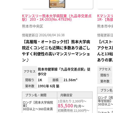
Kマンスリー熊本大学病院東（九品寺交差点
Kマンスリ
駅） 203・1K-203(No.479296)
1R-【角部
熊本市中央区
熊本市中
情報更新日 2026/08/04 16:38
情報更新日 20
【高層階・オートロック付】熊本大学病
【バスト
院近くコンビニも近隣に多数あり過ごし
アクセス
やすく利便性の高いマンスリーマンショ
んと13
ン♪
ありの家
熊本市健軍線「九品寺交差点駅」徒
アクセス
アクセス
歩5分
間取り
1K
21.56m²
間取り
面積
築年数
1991年 6月 築
築年数
プラン名
プラン名・期間
月額目安
ロング【
等学校前
1日当たり 2,300円～
ロング【熊本大学病院
30日以上～
85,500
東】
円/月～
30日以上～360日未満
初期費用他 22,000円～
ショート