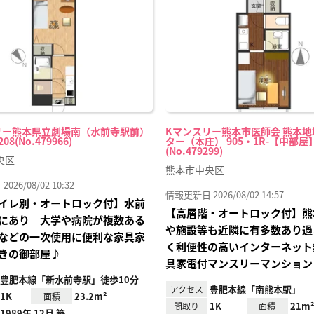
り登
録
リー熊本県立劇場南（水前寺駅前）
Kマンスリー熊本市医師会 熊本
208(No.479966)
ター（本庄） 905・1R-【中部屋
(No.479299)
央区
熊本市中央区
26/08/02 10:32
情報更新日 2026/08/02 14:57
イレ別・オートロック付】水前
【高層階・オートロック付】熊
にあり 大学や病院が複数ある
や施設等も近隣に有多数あり過
などの一次使用に便利な家具家
く利便性の高いインターネット
きの御部屋♪
具家電付マンスリーマンション
豊肥本線「新水前寺駅」徒歩10分
豊肥本線「南熊本駅」
アクセス
1K
23.2m²
面積
1K
21m
間取り
面積
1989年 12月 築