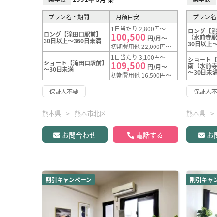
プラン名・期間
月額目安
プラン名
1日当たり 2,800円～
ロング【
ロング【滝田口駅前】
100,500
（水前寺
円/月～
30日以上～360日未満
30日以上～
初期費用他 22,000円～
1日当たり 3,100円～
ショート
ショート【滝田口駅前】
109,500
南（水前
円/月～
～30日未満
～30日未
初期費用他 16,500円～
保証人不要
保証人
熊本県
熊本市北区
熊本県
お問合わせ
電話する
お
割引キャンペーン
割引キャ