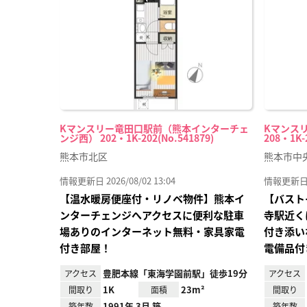
り登
録
Kマンスリー竜田口駅前（熊本インターチェ
Kマンス
ンジ西） 202・1K-202(No.541879)
208・1K-
熊本市北区
熊本市中
情報更新日 2026/08/02 13:04
情報更新日 20
【温水暖房便座付・リノベ物件】熊本イ
【バスト
ンターチェンジへアクセスに便利な駐車
寺駅近く
場ありのインターネット無料・家具家電
付き添い
付き部屋！
電備品付
豊肥本線「東海学園前駅」徒歩19分
アクセス
アクセス
1K
23m²
間取り
面積
間取り
1991年 3月 築
築年数
築年数