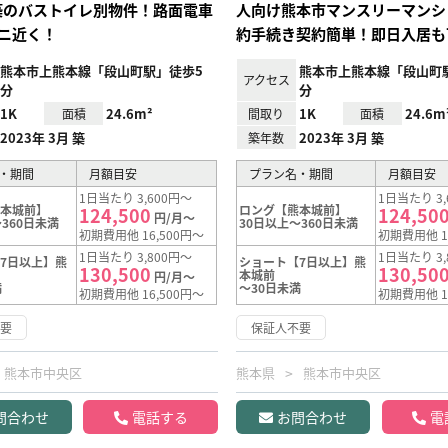
年築のバストイレ別物件！路面電車
人向け熊本市マンスリーマンシ
ニ近く！
約手続き契約簡単！即日入居も
熊本市上熊本線「段山町駅」徒歩5
熊本市上熊本線「段山町
アクセス
分
分
1K
24.6m²
1K
24.6m
面積
間取り
面積
2023年 3月 築
2023年 3月 築
築年数
・期間
月額目安
プラン名・期間
月額目安
1日当たり 3,600円～
1日当たり 3,
熊本城前】
ロング【熊本城前】
124,500
124,50
円/月～
360日未満
30日以上～360日未満
初期費用他 16,500円～
初期費用他 1
1日当たり 3,800円～
1日当たり 3,
7日以上】熊
ショート【7日以上】熊
130,500
130,50
本城前
円/月～
満
～30日未満
初期費用他 16,500円～
初期費用他 1
不要
保証人不要
熊本市中央区
熊本県
熊本市中央区
問合わせ
電話する
お問合わせ
電