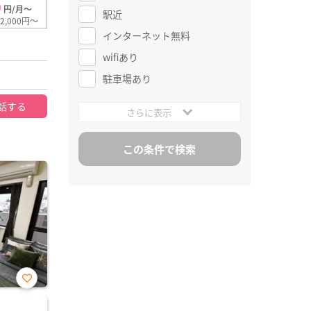
0
円/月～
駅近
2,000円～
インターネット無料
wifiあり
駐車場あり
話する
さらに表示
お気
に入