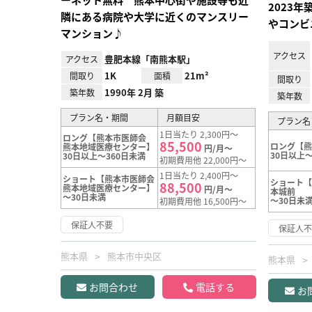
2023
隣にある病院や大学に近くのマンスリー
やコンビ
マンション♪
アクセス
豊肥本線「南熊本駅」
アクセス
1K
21m²
間取り
面積
間取り
1990年 2月 築
築年数
築年数
プラン名・期間
月額目安
プラン名
1日当たり 2,300円～
ロング【熊本市医師会
85,500
ロング【
熊本地域医療センター】
円/月～
30日以上～
30日以上～360日未満
初期費用他 22,000円～
1日当たり 2,400円～
ショート【熊本市医師会
ショート【
88,500
熊本地域医療センター】
円/月～
本城前
～30日未満
～30日未
初期費用他 16,500円～
保証人不要
保証人
熊本県
熊本市中央区
熊本県
お問合わせ
電話する
お