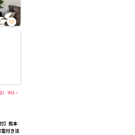
お気
に入
り登
録
） 901・
付】熊本
家電付き法