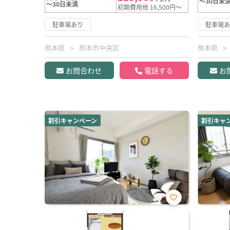
～30日未
～30日未満
初期費用他 16,500円～
駐車場あり
駐車場
熊本県
熊本市中央区
熊本県
お問合わせ
電話する
お
割引キャンペーン
割引キャ
お気
に入
り登