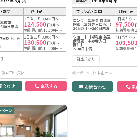
2023年 3月 築
1996年 4月 築
築年数
・期間
月額目安
プラン名・期間
月額目安
1日当たり 3,600円～
1日当たり 2,
ロング【聖粒会 慈恵病
熊本城前】
124,500
97,500
院東（本妙寺入口西）】
円/月～
360日未満
30日以上～360日未満
初期費用他 16,500円～
初期費用他 2
1日当たり 3,800円～
ショート【聖粒会 慈恵
1日当たり 3,
7日以上】熊
130,500
病院東（本妙寺入口
109,50
円/月～
西）】
満
初期費用他 16,500円～
初期費用他 1
～30日未満
あり
駐車場あり
熊本市中央区
熊本県
熊本市西区
問合わせ
電話する
お問合わせ
電
ンペーン