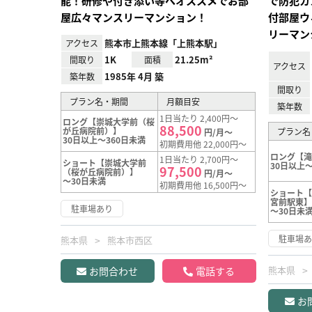
能！研修や付き添い等へオススメでお部
で防犯カ
屋広々マンスリーマンション！
付部屋ウ
リーマン
熊本市上熊本線「上熊本駅」
アクセス
1K
21.25m²
間取り
面積
アクセス
1985年 4月 築
築年数
間取り
プラン名・期間
月額目安
築年数
1日当たり 2,400円～
ロング【崇城大学前（桜
88,500
が丘病院前）】
プラン名
円/月～
30日以上～360日未満
初期費用他 22,000円～
ロング【
1日当たり 2,700円～
ショート【崇城大学前
30日以上～
97,500
（桜が丘病院前）】
円/月～
～30日未満
初期費用他 16,500円～
ショート
宮前駅東
駐車場あり
～30日未
駐車場
熊本県
熊本市西区
熊本県
お問合わせ
電話する
お