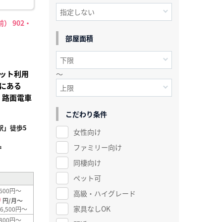
） 902・
部屋面積
ット利用
～
にある
！路面電車
こだわり条件
駅」徒歩5
女性向け
ファミリー向け
²
同棲向け
ペット可
600円～
高級・ハイグレード
0
円/月～
家具なしOK
6,500円～
800円～