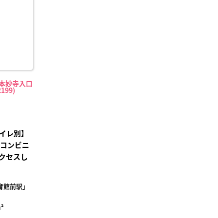
録
（本妙寺入口
199)
イレ別】
、コンビニ
クセスし
育館前駅」
²