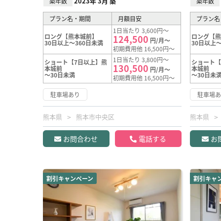
2023年 3月 築
築年数
築年数
プラン名・期間
月額目安
プラン名
1日当たり 3,600円～
ロング【熊本城前】
ロング【
124,500
円/月～
30日以上～360日未満
30日以上～
初期費用他 16,500円～
1日当たり 3,800円～
ショート【7日以上】熊
ショート【
130,500
本城前
本城前
円/月～
～30日未満
～30日未
初期費用他 16,500円～
駐車場あり
駐車場
熊本県
熊本市中央区
熊本県
お問合わせ
電話する
お
割引キャンペーン
割引キャ