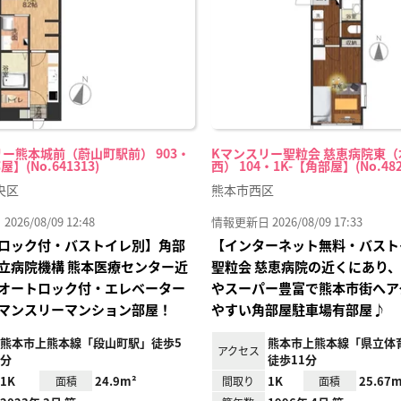
録
ー熊本城前（蔚山町駅前） 903・
Kマンスリー聖粒会 慈恵病院東
屋】(No.641313)
西） 104・1K-【角部屋】(No.482
央区
熊本市西区
26/08/09 12:48
情報更新日 2026/08/09 17:33
ロック付・バストイレ別】角部
【インターネット無料・バスト
立病院機構 熊本医療センター近
聖粒会 慈恵病院の近くにあり
オートロック付・エレベーター
やスーパー豊富で熊本市街へア
マンスリーマンション部屋！
やすい角部屋駐車場有部屋♪
熊本市上熊本線「段山町駅」徒歩5
熊本市上熊本線「県立体
アクセス
分
徒歩11分
1K
24.9m²
1K
25.67m
面積
間取り
面積