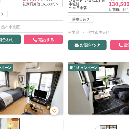
ショート【7日以上】熊
満
130,50
初期費用他 16,500円～
本城前
～30日未満
初期費用他 1
あり
駐車場あり
熊本市北区
熊本県
熊本市中央区
問合わせ
電話する
お問合わせ
電
ンペーン
割引キャンペーン
お気
に入
り登