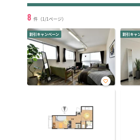
8
件（1/1ページ）
割引キャンペーン
割引キャ
お気
に入
り登
録