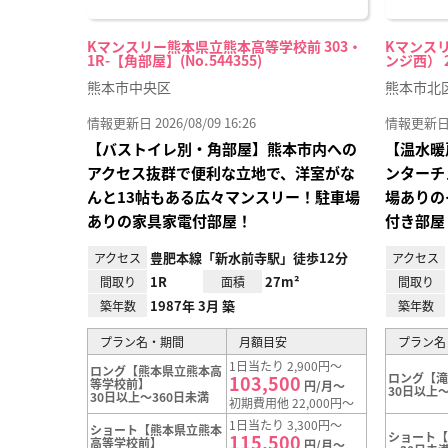
Kマンスリー熊本県立熊本高等学校前 303・
Kマンス
1R-【角部屋】(No.544355)
ンジ西） 20
熊本市中央区
熊本市北
情報更新日 2026/08/09 16:26
情報更新日 20
【バストイレ別・角部屋】熊本市内への
【温水暖
アクセス抜群で便利な立地で、洋室がな
ンターチ
んと13帖もある広々マンスリー！駐車場
場ありの
ありの家具家電付部屋！
付き部屋
豊肥本線「新水前寺駅」徒歩12分
アクセス
アクセス
1R
27m²
間取り
面積
間取り
1987年 3月 築
築年数
築年数
プラン名・期間
月額目安
プラン名
1日当たり 2,900円～
ロング【熊本県立熊本高
ロング【
103,500
等学校前】
円/月～
30日以上～
30日以上～360日未満
初期費用他 22,000円～
1日当たり 3,300円～
ショート【熊本県立熊本
ショート
115,500
高等学校前】
円/月～