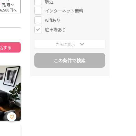
駅近
0
円/月～
6,500円～
インターネット無料
wifiあり
駐車場あり
さらに表示
話する
お気
に入
り登