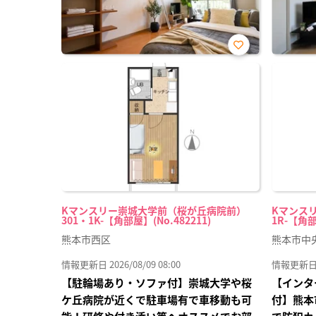
お気
に入
り登
録
Kマンスリー崇城大学前（桜が丘病院前）
Kマンスリ
301・1K-【角部屋】(No.482211)
1R-【角部
熊本市西区
熊本市中
情報更新日 2026/08/09 08:00
情報更新日 20
【駐輪場あり・ソファ付】崇城大学や桜
【インタ
ケ丘病院が近くで駐車場有で車移動も可
付】熊本