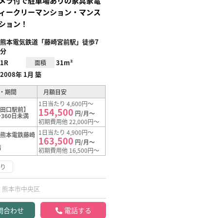
メラ付で駐車場ありの家具家電
ィークリーマンション・マンス
ション！
熊本電気鉄道「藤崎宮前駅」徒歩7
分
1R
31m²
面積
2008年 1月 築
・期間
月額目安
1日当たり 4,600円～
滝田口駅前】
154,500
円/月～
360日未満
初期費用他 22,000円～
1日当たり 4,900円～
【熊本電鉄藤崎
163,500
】
円/月～
満
初期費用他 16,500円～
あり
熊本市中央区
問合わせ
電話する