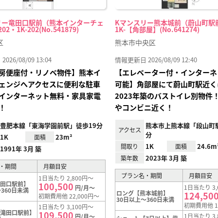
リー竜田口駅前（熊本インターチェ
Kマンスリー熊本城前（蔚山町駅前
2・1K-202(No.541879)
1K-【角部屋】(No.641274)
区
熊本市中央区
26/08/09 13:04
情報更新日 2026/08/09 12:40
房便座付・リノベ物件】熊本イ
【エレベーター付・インターネ
ェンジへアクセスに便利な駐車
可能】角部屋にて蔚山町駅近く
インターネット無料・家具家電
2023年築のバストイレ別物件
！
やコンビニ近く！
豊肥本線「東海学園前駅」徒歩19分
熊本市上熊本線「段山町
アクセス
分
1K
23m²
面積
1K
24.6m
間取り
面積
1991年 3月 築
2023年 3月 築
築年数
・期間
月額目安
プラン名・期間
月額目安
1日当たり 2,800円～
滝田口駅前】
100,500
1日当たり 3,
円/月～
360日未満
ロング【熊本城前】
124,50
初期費用他 22,000円～
30日以上～360日未満
初期費用他 1
1日当たり 3,100円～
【滝田口駅前】
109,500
1日当たり 3,
円/月～