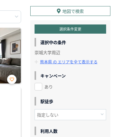
地図で検索
選択条件変更
選択中の条件
崇城大学周辺
熊本県 の エリアを全て表示する
キャンペーン
あり
お気
に入
り登
録
駅徒歩
利用人数