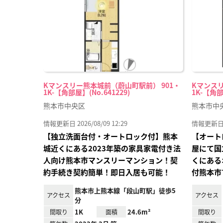
録
Kマンスリー熊本城前（蔚山町駅前） 901・
Kマンスリ
1K-【角部屋】(No.641229)
1K-【角部
熊本市中央区
熊本市中
情報更新日 2026/08/09 12:29
情報更新日 20
【独立洗面台付・オートロック付】熊本
【オート
城近くにある2023年築の家具家電付き法
屋にて国
人向け熊本市マンスリーマンション！契
くにある
約手続き契約簡単！即日入居も可能！
付熊本市
熊本市上熊本線「段山町駅」徒歩5
アクセス
アクセス
分
1K
24.6m²
間取り
面積
間取り