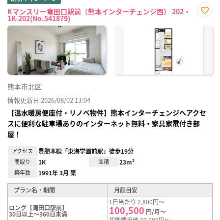
Kマンスリー竜田口駅前（熊本インターチェンジ西） 202・
1K-202(No.541879)
お気
に入
り登
録
熊本市北区
情報更新日 2026/08/02 13:04
【温水暖房便座付・リノベ物件】熊本インターチェンジへアクセ
スに便利な駐車場ありのインターネット無料・家具家電付き部
屋！
アクセス
豊肥本線「東海学園前駅」徒歩19分
間取り
1K
面積
23m²
築年数
1991年 3月 築
プラン名・期間
月額目安
1日当たり 2,800円～
ロング【滝田口駅前】
100,500
円/月～
30日以上～360日未満
初期費用他 22,000円～