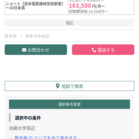
ショート【熊本電鉄藤崎宮前駅東】
163,500
円/月～
～30日未満
初期費用他 16,500円～
駅近
熊本県
熊本市中央区
お問合わせ
電話する
地図で検索
選択条件変更
選択中の条件
尚絅大学周辺
熊本県 の エリアを全て表示する