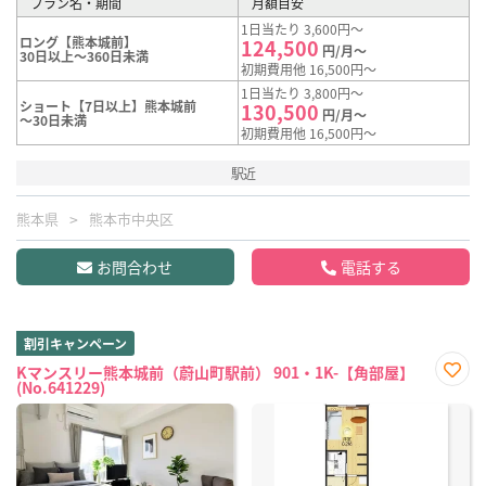
プラン名・期間
月額目安
1日当たり 3,600円～
ロング【熊本城前】
124,500
円/月～
30日以上～360日未満
初期費用他 16,500円～
1日当たり 3,800円～
ショート【7日以上】熊本城前
130,500
円/月～
～30日未満
初期費用他 16,500円～
駅近
熊本県
熊本市中央区
お問合わせ
電話する
割引キャンペーン
Kマンスリー熊本城前（蔚山町駅前） 901・1K-【角部屋】
(No.641229)
お気
に入
り登
録