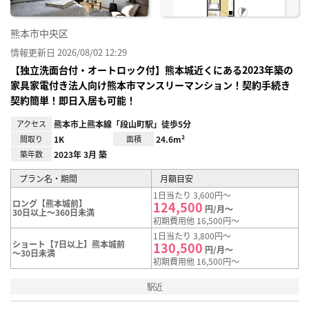
熊本市中央区
情報更新日 2026/08/02 12:29
【独立洗面台付・オートロック付】熊本城近くにある2023年築の
家具家電付き法人向け熊本市マンスリーマンション！契約手続き
契約簡単！即日入居も可能！
アクセス
熊本市上熊本線「段山町駅」徒歩5分
間取り
1K
面積
24.6m²
築年数
2023年 3月 築
プラン名・期間
月額目安
1日当たり 3,600円～
ロング【熊本城前】
124,500
円/月～
30日以上～360日未満
初期費用他 16,500円～
1日当たり 3,800円～
ショート【7日以上】熊本城前
130,500
円/月～
～30日未満
初期費用他 16,500円～
駅近