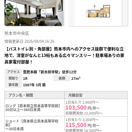
り登
録
熊本市中央区
情報更新日 2026/08/04 16:26
【バストイレ別・角部屋】熊本市内へのアクセス抜群で便利な立
地で、洋室がなんと13帖もある広々マンスリー！駐車場ありの家
具家電付部屋！
アクセス
豊肥本線「新水前寺駅」徒歩12分
間取り
1R
面積
27m²
築年数
1987年 3月 築
プラン名・期間
月額目安
1日当たり 2,900円～
ロング【熊本県立熊本高等学校前】
103,500
円/月～
30日以上～360日未満
初期費用他 22,000円～
1日当たり 3,300円～
ショート【熊本県立熊本高等学校
115,500
前】
円/月～
～30日未満
初期費用他 16,500円～