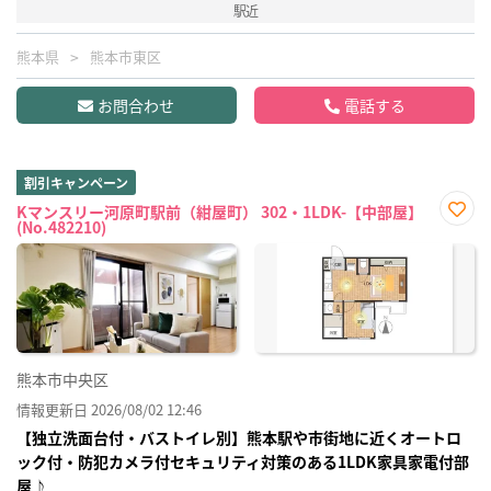
駅近
熊本県
熊本市東区
お問合わせ
電話する
割引キャンペーン
Kマンスリー河原町駅前（紺屋町） 302・1LDK-【中部屋】
(No.482210)
お気
に入
り登
録
熊本市中央区
情報更新日 2026/08/02 12:46
【独立洗面台付・バストイレ別】熊本駅や市街地に近くオートロ
ック付・防犯カメラ付セキュリティ対策のある1LDK家具家電付部
屋♪