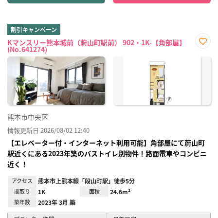
割引キャンペーン
Kマンスリー熊本城前（蔚山町駅前） 902・1K-【角部屋】
(No.641274)
お気
に入
り登
録
熊本市中央区
情報更新日 2026/08/02 12:40
【エレベーター付・インターネット利用可能】角部屋にて蔚山町
駅近くにある2023年築のバストイレ別物件！路面電車やコンビニ
近く！
アクセス
熊本市上熊本線「段山町駅」徒歩5分
間取り
1K
面積
24.6m²
築年数
2023年 3月 築