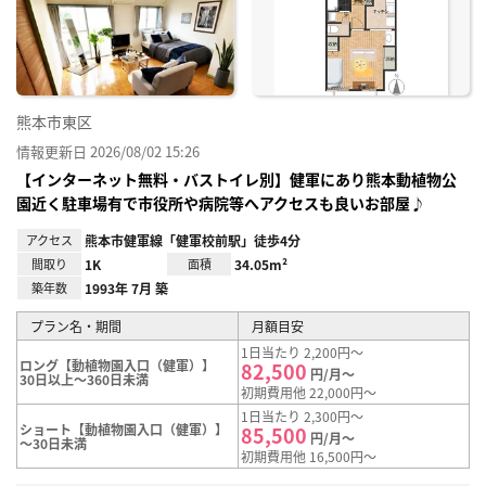
り登
録
熊本市東区
情報更新日 2026/08/02 15:26
【インターネット無料・バストイレ別】健軍にあり熊本動植物公
園近く駐車場有で市役所や病院等へアクセスも良いお部屋♪
アクセス
熊本市健軍線「健軍校前駅」徒歩4分
間取り
1K
面積
34.05m²
築年数
1993年 7月 築
プラン名・期間
月額目安
1日当たり 2,200円～
ロング【動植物園入口（健軍）】
82,500
円/月～
30日以上～360日未満
初期費用他 22,000円～
1日当たり 2,300円～
ショート【動植物園入口（健軍）】
85,500
円/月～
～30日未満
初期費用他 16,500円～