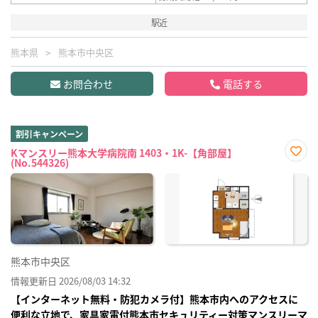
駅近
熊本県
熊本市中央区
お問合わせ
電話する
割引キャンペーン
Kマンスリー熊本大学病院南 1403・1K-【角部屋】
(No.544326)
お気
に入
り登
録
熊本市中央区
情報更新日 2026/08/03 14:32
【インターネット無料・防犯カメラ付】熊本市内へのアクセスに
便利な立地で、家具家電付熊本市セキュリティー対策マンスリーマ