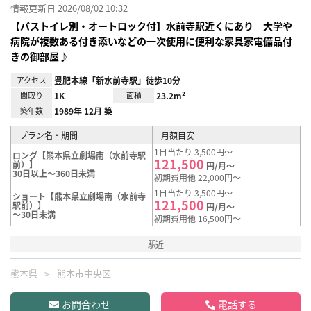
情報更新日 2026/08/02 10:32
【バストイレ別・オートロック付】水前寺駅近くにあり 大学や
病院が複数ある付き添いなどの一次使用に便利な家具家電備品付
きの御部屋♪
アクセス
豊肥本線「新水前寺駅」徒歩10分
間取り
1K
面積
23.2m²
築年数
1989年 12月 築
プラン名・期間
月額目安
1日当たり 3,500円～
ロング【熊本県立劇場南（水前寺駅
121,500
前）】
円/月～
30日以上～360日未満
初期費用他 22,000円～
1日当たり 3,500円～
ショート【熊本県立劇場南（水前寺
121,500
駅前）】
円/月～
～30日未満
初期費用他 16,500円～
駅近
熊本県
熊本市中央区
お問合わせ
電話する