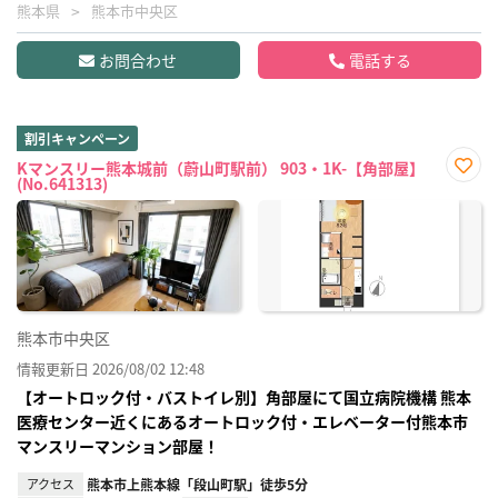
熊本県
熊本市中央区
お問合わせ
電話する
割引キャンペーン
Kマンスリー熊本城前（蔚山町駅前） 903・1K-【角部屋】
(No.641313)
お気
に入
り登
録
熊本市中央区
情報更新日 2026/08/02 12:48
【オートロック付・バストイレ別】角部屋にて国立病院機構 熊本
医療センター近くにあるオートロック付・エレベーター付熊本市
マンスリーマンション部屋！
アクセス
熊本市上熊本線「段山町駅」徒歩5分