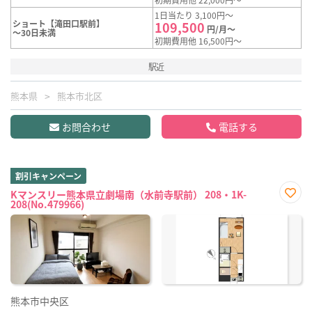
1日当たり 3,100円～
ショート【滝田口駅前】
109,500
円/月～
～30日未満
初期費用他 16,500円～
駅近
熊本県
熊本市北区
お問合わせ
電話する
割引キャンペーン
Kマンスリー熊本県立劇場南（水前寺駅前） 208・1K-
208(No.479966)
お気
に入
り登
録
熊本市中央区