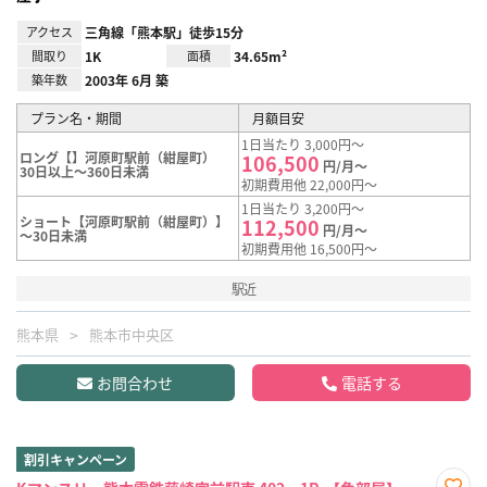
アクセス
三角線「熊本駅」徒歩15分
間取り
1K
面積
34.65m²
築年数
2003年 6月 築
プラン名・期間
月額目安
1日当たり 3,000円～
ロング【】河原町駅前（紺屋町）
106,500
円/月～
30日以上～360日未満
初期費用他 22,000円～
1日当たり 3,200円～
ショート【河原町駅前（紺屋町）】
112,500
円/月～
～30日未満
初期費用他 16,500円～
駅近
熊本県
熊本市中央区
お問合わせ
電話する
割引キャンペーン