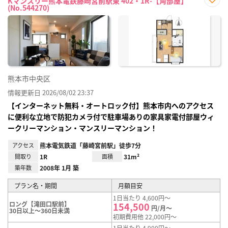
Kマンスリー熊本電鉄藤崎宮前駅東 402・1R-【角部屋】
(No.544270)
お気
に入
り登
録
熊本市中央区
情報更新日 2026/08/02 23:37
【インターネット無料・オートロック付】熊本市内へのアクセス
に便利な立地で防犯カメラ付で駐車場ありの家具家電付部屋ウィ
ークリーマンション・マンスリーマンション！
アクセス
熊本電気鉄道「藤崎宮前駅」徒歩7分
間取り
1R
面積
31m²
築年数
2008年 1月 築
プラン名・期間
月額目安
1日当たり 4,600円～
ロング【滝田口駅前】
154,500
円/月～
30日以上～360日未満
初期費用他 22,000円～
1日当たり 4,900円～