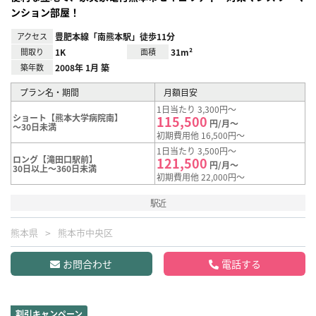
ンション部屋！
アクセス
豊肥本線「南熊本駅」徒歩11分
間取り
1K
面積
31m²
築年数
2008年 1月 築
プラン名・期間
月額目安
1日当たり 3,300円～
ショート【熊本大学病院南】
115,500
円/月～
～30日未満
初期費用他 16,500円～
1日当たり 3,500円～
ロング【滝田口駅前】
121,500
円/月～
30日以上～360日未満
初期費用他 22,000円～
駅近
熊本県
熊本市中央区
お問合わせ
電話する
割引キャンペーン