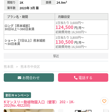
間取り
1K
面積
24.9m²
築年数
2023年 3月 築
プラン名・期間
月額目安
1日当たり 3,600円～
ロング【熊本城前】
124,500
円/月～
30日以上～360日未満
初期費用他 16,500円～
1日当たり 3,800円～
ショート【7日以上】熊本城前
130,500
円/月～
～30日未満
初期費用他 16,500円～
駅近
熊本県
熊本市中央区
お問合わせ
電話する
割引キャンペーン
Kマンスリー動植物園入口（健軍） 202・1K-
202(No.482200)
お気
に入