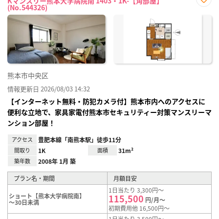
Kマンスリー熊本大学病院南 1403・1K-【角部屋】
(No.544326)
お気
に入
り登
録
熊本市中央区
情報更新日 2026/08/03 14:32
【インターネット無料・防犯カメラ付】熊本市内へのアクセスに
便利な立地で、家具家電付熊本市セキュリティー対策マンスリーマ
ンション部屋！
アクセス
豊肥本線「南熊本駅」徒歩11分
間取り
1K
面積
31m²
築年数
2008年 1月 築
プラン名・期間
月額目安
1日当たり 3,300円～
ショート【熊本大学病院南】
115,500
円/月～
～30日未満
初期費用他 16,500円～
1日当たり 3,500円～