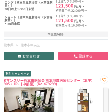
1日当たり 3,500円～
ロング【熊本県立劇場南（水前寺駅
121,500
前）】
円/月～
30日以上～360日未満
初期費用他 22,000円～
1日当たり 3,500円～
ショート【熊本県立劇場南（水前寺
121,500
駅前）】
円/月～
～30日未満
初期費用他 16,500円～
空気清浄機付
熊本県
熊本市中央区
お問合わせ
電話する
割引キャンペーン
Kマンスリー熊本市医師会 熊本地域医療センター（本庄）
905・1R-【中部屋】(No.479299)
お気
に入
り登
録