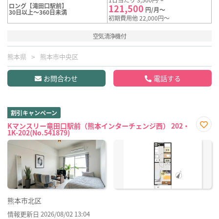
ロング【滝田口駅前】
121,500
円/月～
30日以上～360日未満
初期費用他 22,000円～
空気清浄機付
熊本県
熊本市中央区
お問合わせ
電話する
割引キャンペーン
Kマンスリー竜田口駅前（熊本インターチェンジ西） 202・
1K-202(No.541879)
お気
に入
り登
録
熊本市北区
情報更新日 2026/08/02 13:04