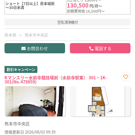
ショート【7日以上】熊本城前
130,500
円/月～
～30日未満
初期費用他 16,500円～
空気清浄機付
熊本県
熊本市中央区
お問合わせ
電話する
割引キャンペーン
Kマンスリー水前寺競技場前（水前寺駅東） 301・1K-
301(No.479859)
お気
に入
り登
録
熊本市中央区
情報更新日 2026/08/02 09:39