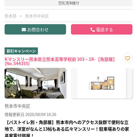
空気清浄機付
熊本県
熊本市中央区
お問合わせ
電話する
割引キャンペーン
Kマンスリー熊本県立熊本高等学校前 303・1R-【角部屋】
(No.544355)
お気
に入
り登
録
熊本市中央区
情報更新日 2026/08/04 16:26
【バストイレ別・角部屋】熊本市内へのアクセス抜群で便利な立
地で、洋室がなんと13帖もある広々マンスリー！駐車場ありの家
具家電付部屋！