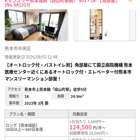
Kマンスリー熊本城前（蔚山町駅前） 903・1K-【角部屋】
(No.641313)
お気
に入
り登
録
熊本市中央区
情報更新日 2026/08/02 12:48
【オートロック付・バストイレ別】角部屋にて国立病院機構 熊本
医療センター近くにあるオートロック付・エレベーター付熊本市
マンスリーマンション部屋！
アクセス
熊本市上熊本線「段山町駅」徒歩5分
間取り
1K
面積
24.9m²
築年数
2023年 3月 築
プラン名・期間
月額目安
1日当たり 3,600円～
ロング【熊本城前】
124,500
円/月～
30日以上～360日未満
初期費用他 16,500円～
1日当たり 3,800円～