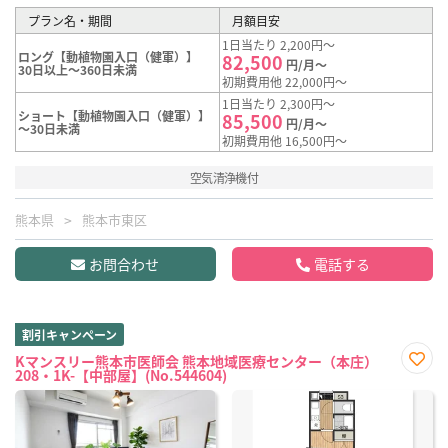
プラン名・期間
月額目安
1日当たり 2,200円～
ロング【動植物園入口（健軍）】
82,500
円/月～
30日以上～360日未満
初期費用他 22,000円～
1日当たり 2,300円～
ショート【動植物園入口（健軍）】
85,500
円/月～
～30日未満
初期費用他 16,500円～
空気清浄機付
熊本県
熊本市東区
お問合わせ
電話する
割引キャンペーン
Kマンスリー熊本市医師会 熊本地域医療センター（本庄）
208・1K-【中部屋】(No.544604)
お気
に入
り登
録