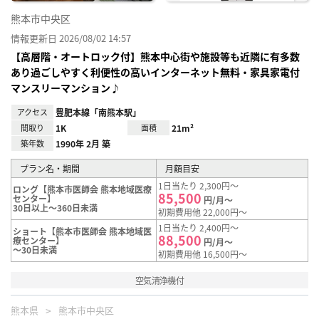
熊本市中央区
情報更新日 2026/08/02 14:57
【高層階・オートロック付】熊本中心街や施設等も近隣に有多数
あり過ごしやすく利便性の高いインターネット無料・家具家電付
マンスリーマンション♪
アクセス
豊肥本線「南熊本駅」
間取り
1K
面積
21m²
築年数
1990年 2月 築
プラン名・期間
月額目安
1日当たり 2,300円～
ロング【熊本市医師会 熊本地域医療
85,500
センター】
円/月～
30日以上～360日未満
初期費用他 22,000円～
1日当たり 2,400円～
ショート【熊本市医師会 熊本地域医
88,500
療センター】
円/月～
～30日未満
初期費用他 16,500円～
空気清浄機付
熊本県
熊本市中央区