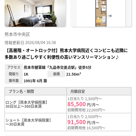
り登
録
熊本市中央区
情報更新日 2026/08/04 16:38
【高層階・オートロック付】熊本大学病院近くコンビニも近隣に
多数あり過ごしやすく利便性の高いマンスリーマンション♪
アクセス
熊本市健軍線「九品寺交差点駅」徒歩5分
間取り
1K
面積
21.56m²
築年数
1991年 6月 築
プラン名・期間
月額目安
1日当たり 2,300円～
ロング【熊本大学病院東】
85,500
円/月～
30日以上～360日未満
初期費用他 22,000円～
1日当たり 2,500円～
ショート【熊本大学病院東】
91,500
円/月～
～30日未満
初期費用他 16,500円～