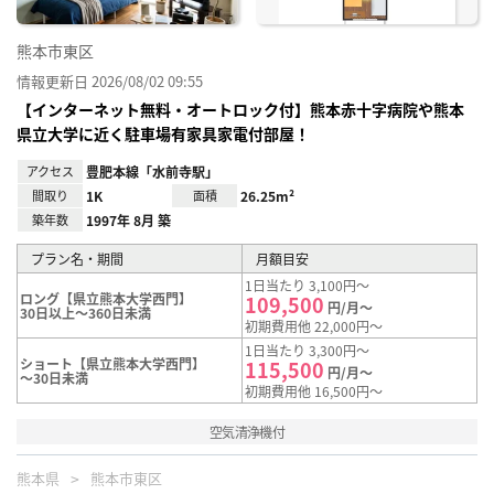
熊本市東区
情報更新日 2026/08/02 09:55
【インターネット無料・オートロック付】熊本赤十字病院や熊本
県立大学に近く駐車場有家具家電付部屋！
アクセス
豊肥本線「水前寺駅」
間取り
1K
面積
26.25m²
築年数
1997年 8月 築
プラン名・期間
月額目安
1日当たり 3,100円～
ロング【県立熊本大学西門】
109,500
円/月～
30日以上～360日未満
初期費用他 22,000円～
1日当たり 3,300円～
ショート【県立熊本大学西門】
115,500
円/月～
～30日未満
初期費用他 16,500円～
空気清浄機付
熊本県
熊本市東区