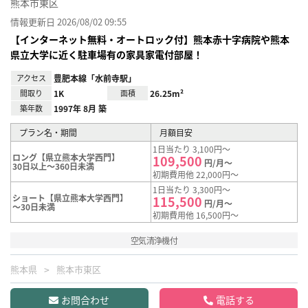
熊本市東区
情報更新日 2026/08/02 09:55
【インターネット無料・オートロック付】熊本赤十字病院や熊本
県立大学に近く駐車場有の家具家電付部屋！
アクセス
豊肥本線「水前寺駅」
間取り
1K
面積
26.25m²
築年数
1997年 8月 築
プラン名・期間
月額目安
1日当たり 3,100円～
ロング【県立熊本大学西門】
109,500
円/月～
30日以上～360日未満
初期費用他 22,000円～
1日当たり 3,300円～
ショート【県立熊本大学西門】
115,500
円/月～
～30日未満
初期費用他 16,500円～
空気清浄機付
熊本県
熊本市東区
お問合わせ
電話する