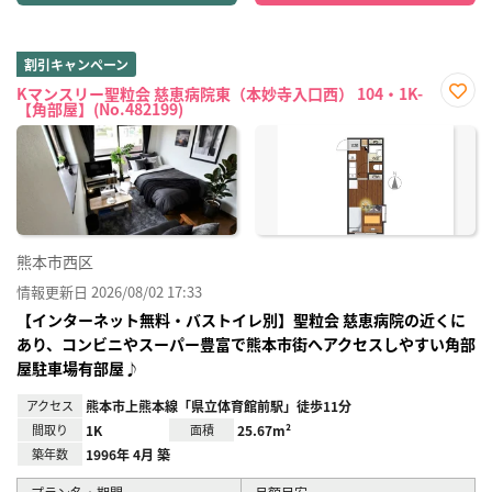
割引キャンペーン
Kマンスリー聖粒会 慈恵病院東（本妙寺入口西） 104・1K-
【角部屋】(No.482199)
お気
に入
り登
録
熊本市西区
情報更新日 2026/08/02 17:33
【インターネット無料・バストイレ別】聖粒会 慈恵病院の近くに
あり、コンビニやスーパー豊富で熊本市街へアクセスしやすい角部
屋駐車場有部屋♪
アクセス
熊本市上熊本線「県立体育館前駅」徒歩11分
間取り
1K
面積
25.67m²
築年数
1996年 4月 築