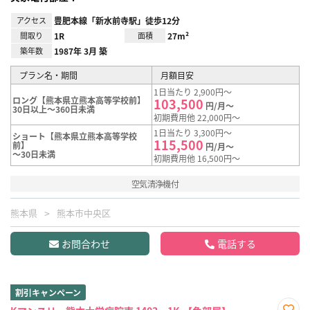
アクセス
豊肥本線「新水前寺駅」徒歩12分
間取り
1R
面積
27m²
築年数
1987年 3月 築
プラン名・期間
月額目安
1日当たり 2,900円～
ロング【熊本県立熊本高等学校前】
103,500
円/月～
30日以上～360日未満
初期費用他 22,000円～
1日当たり 3,300円～
ショート【熊本県立熊本高等学校
115,500
前】
円/月～
～30日未満
初期費用他 16,500円～
空気清浄機付
熊本県
熊本市中央区
お問合わせ
電話する
割引キャンペーン