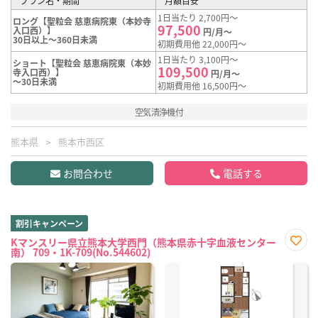
プラン名・期間
月額目安
1日当たり 2,700円～
ロング【聖粒会 慈恵病院東（本妙寺
97,500
入口西）】
円/月～
30日以上～360日未満
初期費用他 22,000円～
1日当たり 3,100円～
ショート【聖粒会 慈恵病院東（本妙
109,500
寺入口西）】
円/月～
～30日未満
初期費用他 16,500円～
空気清浄機付
熊本県
熊本市西区
お問合わせ
電話する
割引キャンペーン
Kマンスリー県立熊本大学西門（熊本県赤十字血液センター
南） 709・1K-709(No.544602)
お気
に入
り登
録