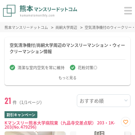
熊本マンスリードットコム
尚絅大学周辺
空気清浄機付のウィークリー
空気清浄機付/尚絅大学周辺のマンスリーマンション・ウィー
クリーマンション情報
清潔な室内空気を常に維持
花粉対策◎
もっと見る
21
件（1/1ページ）
割引キャンペーン
Kマンスリー熊本大学病院東（九品寺交差点駅） 203・1K-
203(No.479296)
お気
に入