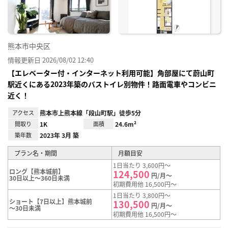
熊本市中央区
情報更新日 2026/08/02 12:40
【エレベーター付・インターネット利用可能】角部屋にて蔚山町
駅近くにある2023年築のバストイレ別物件！路面電車やコンビニ
近く！
アクセス
熊本市上熊本線「段山町駅」徒歩5分
間取り
1K
面積
24.6m²
築年数
2023年 3月 築
プラン名・期間
月額目安
1日当たり 3,600円～
ロング【熊本城前】
124,500
円/月～
30日以上～360日未満
初期費用他 16,500円～
1日当たり 3,800円～
ショート【7日以上】熊本城前
130,500
円/月～
～30日未満
初期費用他 16,500円～