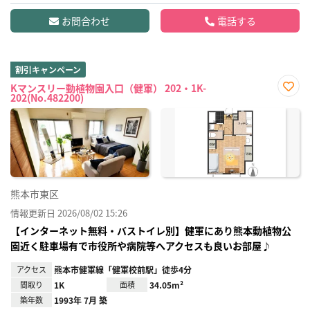
お問合わせ
電話する
割引キャンペーン
Kマンスリー動植物園入口（健軍） 202・1K-
202(No.482200)
お気
に入
り登
録
熊本市東区
情報更新日 2026/08/02 15:26
【インターネット無料・バストイレ別】健軍にあり熊本動植物公
園近く駐車場有で市役所や病院等へアクセスも良いお部屋♪
アクセス
熊本市健軍線「健軍校前駅」徒歩4分
間取り
1K
面積
34.05m²
築年数
1993年 7月 築