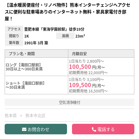
【温水暖房便座付・リノベ物件】熊本インターチェンジへアクセ
スに便利な駐車場ありのインターネット無料・家具家電付き部
屋！
アクセス
豊肥本線「東海学園前駅」徒歩19分
間取り
1K
面積
23m²
築年数
1991年 3月 築
プラン名・期間
月額目安
1日当たり 2,800円～
ロング【滝田口駅前】
100,500
円/月～
30日以上～360日未満
初期費用他 22,000円～
1日当たり 3,100円～
ショート【滝田口駅前】
109,500
円/月～
～30日未満
初期費用他 16,500円～
空気清浄機付
熊本県
熊本市北区
お問合わせ
電話する