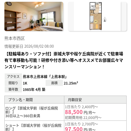
に入
り登
録
熊本市西区
情報更新日 2026/08/02 08:00
【駐輪場あり・ソファ付】崇城大学や桜ケ丘病院が近くで駐車場
有で車移動も可能！研修や付き添い等へオススメでお部屋広々マ
ンスリーマンション！
アクセス
熊本市上熊本線「上熊本駅」
間取り
1K
面積
21.25m²
築年数
1985年 4月 築
プラン名・期間
月額目安
1日当たり 2,400円～
ロング【崇城大学前（桜が丘病院
88,500
前）】
円/月～
30日以上～360日未満
初期費用他 22,000円～
1日当たり 2,700円～
ショート【崇城大学前（桜が丘病院
97,500
前）】
円/月～