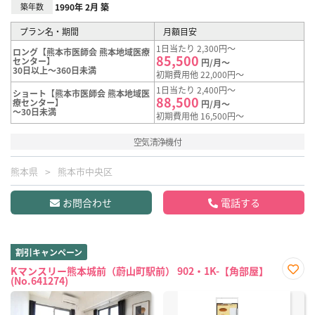
築年数
1990年 2月 築
プラン名・期間
月額目安
1日当たり 2,300円～
ロング【熊本市医師会 熊本地域医療
85,500
センター】
円/月～
30日以上～360日未満
初期費用他 22,000円～
1日当たり 2,400円～
ショート【熊本市医師会 熊本地域医
88,500
療センター】
円/月～
～30日未満
初期費用他 16,500円～
空気清浄機付
熊本県
熊本市中央区
お問合わせ
電話する
割引キャンペーン
Kマンスリー熊本城前（蔚山町駅前） 902・1K-【角部屋】
(No.641274)
お気
に入
り登
録