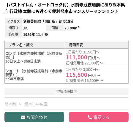
【バストイレ別・オートロック付】水前寺競技場前にあり熊本県
庁 行政棟 本館にも近くて便利熊本市マンスリーマンション♪
アクセス
名鉄豊川線「国府駅」徒歩15分
間取り
1K
面積
20.88m²
築年数
1989年 11月 築
プラン名・期間
月額目安
1日当たり 3,150円～
ロング【水前寺競技場前（水前寺駅
111,000
東）】
円/月～
30日以上～360日未満
初期費用他 22,000円～
1日当たり 3,300円～
ショート【水前寺競技場前（水前寺
115,500
駅東）】
円/月～
～30日未満
初期費用他 16,500円～
空気清浄機付
熊本県
熊本市中央区
お問合わせ
電話する