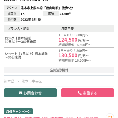
アクセス
熊本市上熊本線「段山町駅」徒歩5分
間取り
1K
面積
24.6m²
築年数
2023年 3月 築
プラン名・期間
月額目安
1日当たり 3,600円～
ロング【熊本城前】
124,500
円/月～
30日以上～360日未満
初期費用他 16,500円～
1日当たり 3,800円～
ショート【7日以上】熊本城前
130,500
円/月～
～30日未満
初期費用他 16,500円～
空気清浄機付
熊本県
熊本市中央区
お問合わせ
電話する
割引キャンペーン