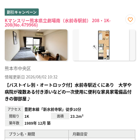
割引キャンペーン
Kマンスリー熊本県立劇場南（水前寺駅前） 208・1K-
208(No.479966)
お気
に入
り登
録
熊本市中央区
情報更新日 2026/08/02 10:32
【バストイレ別・オートロック付】水前寺駅近くにあり 大学や
病院が複数ある付き添いなどの一次使用に便利な家具家電備品付
きの御部屋♪
アクセス
豊肥本線「新水前寺駅」徒歩10分
間取り
1K
面積
23.2m²
築年数
1989年 12月 築
プラン名・期間
月額目安