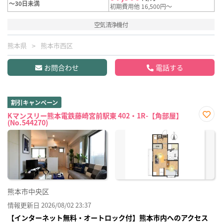
～30日未満
初期費用他 16,500円～
空気清浄機付
熊本県
熊本市西区
お問合わせ
電話する
割引キャンペーン
Kマンスリー熊本電鉄藤崎宮前駅東 402・1R-【角部屋】
(No.544270)
お気
に入
り登
録
熊本市中央区
情報更新日 2026/08/02 23:37
【インターネット無料・オートロック付】熊本市内へのアクセス