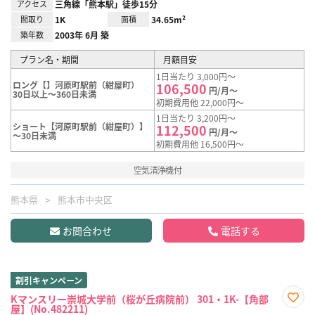
アクセス
三角線「熊本駅」徒歩15分
間取り
1K
面積
34.65m²
築年数
2003年 6月 築
プラン名・期間
月額目安
1日当たり 3,000円～
ロング【】河原町駅前（紺屋町）
106,500
円/月～
30日以上～360日未満
初期費用他 22,000円～
1日当たり 3,200円～
ショート【河原町駅前（紺屋町）】
112,500
円/月～
～30日未満
初期費用他 16,500円～
空気清浄機付
熊本県
熊本市中央区
お問合わせ
電話する
割引キャンペーン
Kマンスリー崇城大学前（桜が丘病院前） 301・1K-【角部
屋】(No.482211)
お気