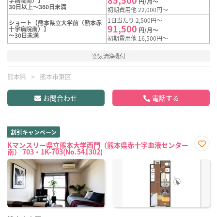
字病院南）】
円/月～
30日以上～360日未満
初期費用他 22,000円～
1日当たり 2,500円～
ショート【熊本県立大学前（熊本赤
91,500
十字病院南）】
円/月～
～30日未満
初期費用他 16,500円～
空気清浄機付
熊本県
熊本市東区
お問合わせ
電話する
割引キャンペーン
Kマンスリー県立熊本大学西門（熊本県赤十字血液センター
南） 703・1K-703(No.541302)
お気
に入
り登
録