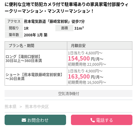
に便利な立地で防犯カメラ付で駐車場ありの家具家電付部屋ウィ
ークリーマンション・マンスリーマンション！
アクセス
熊本電気鉄道「藤崎宮前駅」徒歩7分
間取り
1R
面積
31m²
築年数
2008年 1月 築
プラン名・期間
月額目安
1日当たり 4,600円～
ロング【滝田口駅前】
154,500
円/月～
30日以上～360日未満
初期費用他 22,000円～
1日当たり 4,900円～
ショート【熊本電鉄藤崎宮前駅東】
163,500
円/月～
～30日未満
初期費用他 16,500円～
空気清浄機付
熊本県
熊本市中央区
お問合わせ
電話する