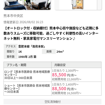
熊本市中央区
情報更新日 2026/08/02 16:23
【オートロック付・収納棚付】熊本中心街や施設なども近隣に多
数ありスムーズに移動可能、過ごしやすく利便性の高いインター
ネット無料・家具家電付マンスリーマンション♪
アクセス
豊肥本線「南熊本駅」
間取り
1K
面積
24m²
築年数
1990年 2月 築
プラン名・期間
月額目安
1日当たり 2,300円～
ロング【熊本市医師会 熊本地域医療
85,500
センター】
円/月～
30日以上～360日未満
初期費用他 22,000円～
1日当たり 2,400円～
ショート【熊本市医師会 熊本地域医
88,500
療センター】
円/月～
～30日未満
初期費用他 16,500円～
空気清浄機付