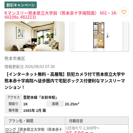
割引キャンペーン
Kマンスリー熊本県立大学前（熊本赤十字病院南） 602・1K-
602(No.482213)
お気
に入
り登
録
熊本市東区
情報更新日 2026/08/02 07:30
【インターネット無料・高層階】防犯カメラ付で熊本県立大学や
熊本赤十字病院へ徒歩圏内で宅配ボックス付便利なマンスリーマ
ンション！
アクセス
豊肥本線「水前寺駅」
間取り
1K
面積
20.25m²
築年数
1985年 2月 築
プラン名・期間
月額目安
1日当たり 2,300円～
ロング【熊本県立大学前（熊本赤十
85,500