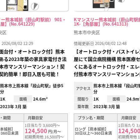
ー熊本城前（蔚山町駅前） 901・
Kマンスリー熊本城前（蔚山町駅前
屋】(No.641229)
1K-【角部屋】(No.641313)
央区
熊本市中央区
26/08/02 12:29
情報更新日 2026/08/02 12:48
面台付・オートロック付】熊本
【オートロック付・バストイレ
ある2023年築の家具家電付き法
屋にて国立病院機構 熊本医療
本市マンスリーマンション！契
くにあるオートロック付・エレ
契約簡単！即日入居も可能！
付熊本市マンスリーマンション
熊本市上熊本線「段山町駅」徒歩5
熊本市上熊本線「段山町
アクセス
分
分
1K
24.6m²
1K
24.9m
面積
間取り
面積
2023年 3月 築
2023年 3月 築
築年数
・期間
月額目安
プラン名・期間
月額目安
1日当たり 3,600円～
1日当たり 3,
熊本城前】
ロング【熊本城前】
124,500
124,50
円/月～
360日未満
30日以上～360日未満
初期費用他 16,500円～
初期費用他 1