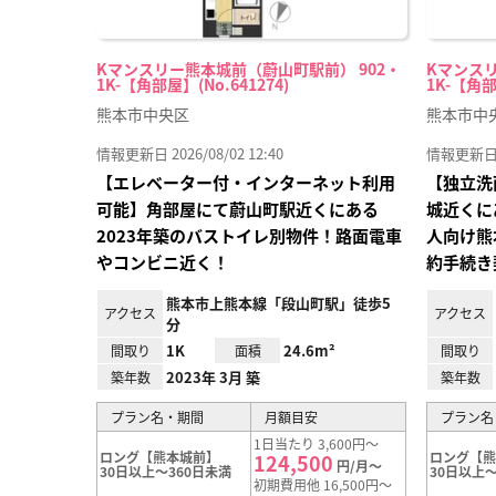
Kマンスリー熊本城前（蔚山町駅前） 902・
Kマンスリ
1K-【角部屋】(No.641274)
1K-【角部
熊本市中央区
熊本市中
情報更新日 2026/08/02 12:40
情報更新日 20
【エレベーター付・インターネット利用
【独立洗
可能】角部屋にて蔚山町駅近くにある
城近くに
2023年築のバストイレ別物件！路面電車
人向け熊
やコンビニ近く！
約手続き
熊本市上熊本線「段山町駅」徒歩5
アクセス
アクセス
分
1K
24.6m²
間取り
面積
間取り
2023年 3月 築
築年数
築年数
プラン名・期間
月額目安
プラン名
1日当たり 3,600円～
ロング【熊本城前】
ロング【
124,500
円/月～
30日以上～360日未満
30日以上～
初期費用他 16,500円～