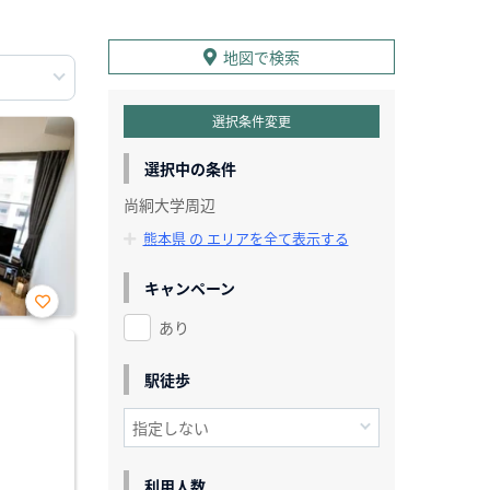
地図で検索
選択条件変更
選択中の条件
尚絅大学周辺
熊本県 の エリアを全て表示する
キャンペーン
あり
お気
に入
り登
録
駅徒歩
利用人数