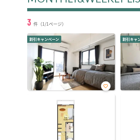
3
件（1/1ページ）
割引キャンペーン
割引キャ
お気
に入
り登
録