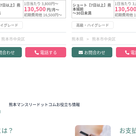
1日当たり 3,800円～
1日当たり 3,
7日以上】熊
ショート【7日以上】熊
130,500
130,50
本城前
円/月～
満
～30日未満
初期費用他 16,500円～
初期費用他 1
ハイグレード
高級・ハイグレード
熊本市中央区
熊本県
熊本市中央区
問合わせ
電話する
お問合わせ
電
N
熊本マンスリードットコムお役立ち情報
とは？
お支