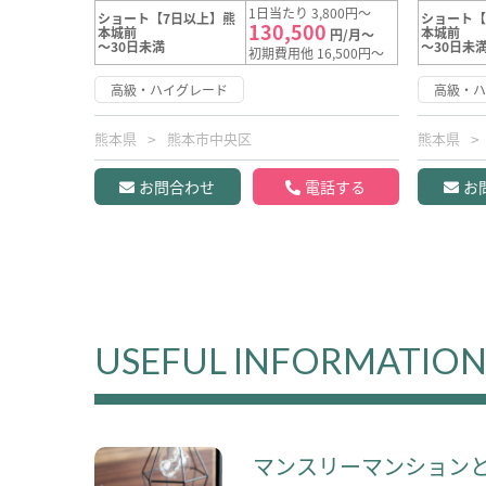
1日当たり 3,800円～
ショート【7日以上】熊
ショート【
130,500
本城前
本城前
円/月～
～30日未満
～30日未
初期費用他 16,500円～
高級・ハイグレード
高級・
熊本県
熊本市中央区
熊本県
お問合わせ
電話する
お
USEFUL INFORMATIO
マンスリーマンション