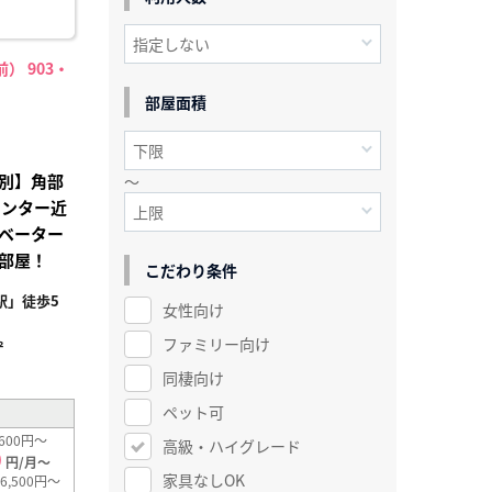
） 903・
部屋面積
別】角部
～
センター近
ベーター
部屋！
こだわり条件
駅」徒歩5
女性向け
ファミリー向け
²
同棲向け
ペット可
600円～
高級・ハイグレード
0
円/月～
家具なしOK
6,500円～