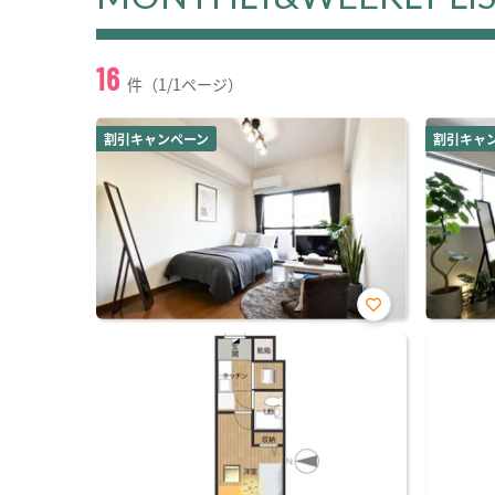
16
件（1/1ページ）
割引キャンペーン
割引キャ
お気
に入
り登
録