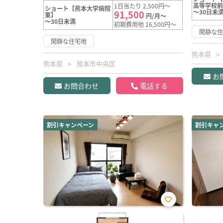
高等学校
1日当たり 2,500円～
ショート【熊本大学病院
～30日未
91,500
東】
円/月～
～30日未満
初期費用他 16,500円～
閑静な
閑静な住宅地
熊本県
熊本県
熊本市中央区
お
お問合わせ
電話する
割引キャンペーン
割引キャ
お気
に入