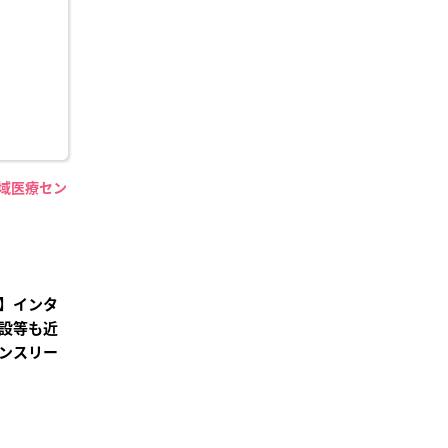
り登
録
地域医療セン
】
】インタ
設等も近
ンスリー
²