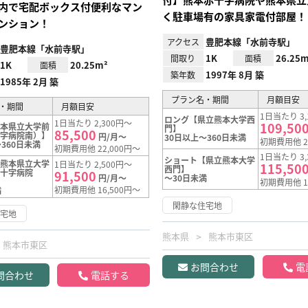
内で宅配ボックス付便利なマン
く駐車場有の家具家電付部屋！
ンション！
豊肥本線「水前寺駅」
アクセス
豊肥本線「水前寺駅」
1K
26.25m
間取り
面積
1K
20.25m²
面積
1997年 8月 築
築年数
1985年 2月 築
プラン名・期間
月額目安
・期間
月額目安
1日当たり 3,
ロング【県立熊本大学西
1日当たり 2,300円～
109,50
熊本県立大学前
門】
85,500
十字病院南）】
円/月～
30日以上～360日未満
初期費用他 2
360日未満
初期費用他 22,000円～
1日当たり 3,
ショート【県立熊本大学
【熊本県立大学
1日当たり 2,500円～
115,50
西門】
赤十字病院
91,500
円/月～
～30日未満
初期費用他 1
初期費用他 16,500円～
満
閑静な住宅地
住宅地
熊本県
熊本市東区
熊本市東区
お問合わせ
電
問合わせ
電話する