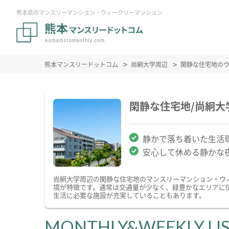
熊本県のマンスリーマンション・ウィークリーマンション
熊本マンスリードットコム
尚絅大学周辺
閑静な住宅地の
閑静な住宅地/尚絅
静かで落ち着いた生活
安心して休める静かな
尚絅大学周辺の閑静な住宅地のマンスリーマンション・ウ
境が特徴です。通常は交通量が少なく、緑豊かなエリアに
生活に必要な施設が充実していることもあります。
MONTHLY&WEEKLY LI