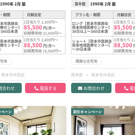
1990年 2月 築
1990年 2月 築
築年数
・期間
月額目安
プラン名・期間
月額目安
1日当たり 2,300円～
1日当たり 2,
熊本市医師会
ロング【熊本市医師会
85,500
85,500
医療センター】
熊本地域医療センター】
円/月～
360日未満
30日以上～360日未満
初期費用他 22,000円～
初期費用他 2
1日当たり 2,400円～
1日当たり 2,
【熊本市医師会
ショート【熊本市医師会
88,500
88,500
医療センター】
熊本地域医療センター】
円/月～
満
～30日未満
初期費用他 16,500円～
初期費用他 1
住宅地
閑静な住宅地
熊本市中央区
熊本県
熊本市中央区
問合わせ
電話する
お問合わせ
電
ンペーン
割引キャンペーン