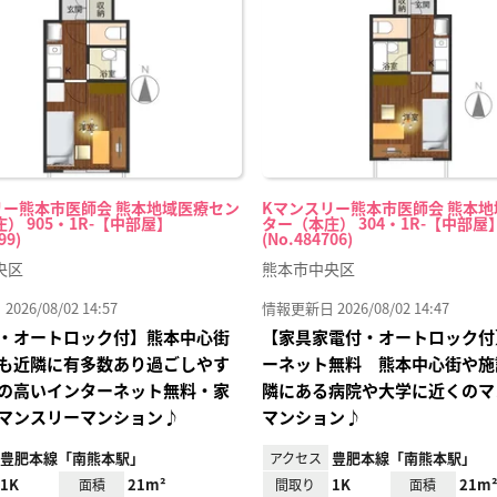
り登
録
リー熊本市医師会 熊本地域医療セン
Kマンスリー熊本市医師会 熊本
） 905・1R-【中部屋】
ター（本庄） 304・1R-【中部屋
99)
(No.484706)
央区
熊本市中央区
26/08/02 14:57
情報更新日 2026/08/02 14:47
・オートロック付】熊本中心街
【家具家電付・オートロック付
も近隣に有多数あり過ごしやす
ーネット無料 熊本中心街や施
の高いインターネット無料・家
隣にある病院や大学に近くのマ
マンスリーマンション♪
マンション♪
豊肥本線「南熊本駅」
豊肥本線「南熊本駅」
アクセス
1K
21m²
1K
21m
面積
間取り
面積