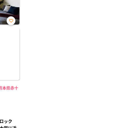
お気
に入
り登
録
熊本県赤十
ロック
大学に近