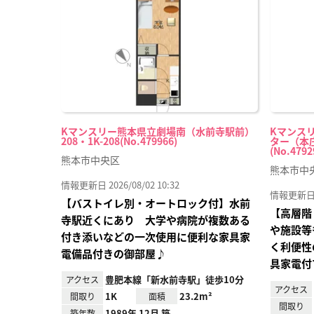
り登
録
Kマンスリー熊本県立劇場南（水前寺駅前）
Kマンス
208・1K-208(No.479966)
ター（本庄
(No.4792
熊本市中央区
熊本市中
情報更新日 2026/08/02 10:32
情報更新日 20
【バストイレ別・オートロック付】水前
【高層階
寺駅近くにあり 大学や病院が複数ある
や施設等
付き添いなどの一次使用に便利な家具家
く利便性
電備品付きの御部屋♪
具家電付
豊肥本線「新水前寺駅」徒歩10分
アクセス
アクセス
1K
23.2m²
間取り
面積
間取り
1989年 12月 築
築年数