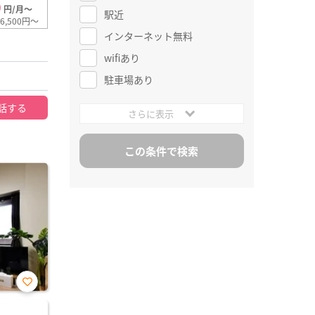
0
円/月～
駅近
6,500円～
インターネット無料
wifiあり
駐車場あり
話する
さらに表示
お気
に入