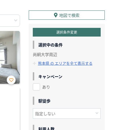
地図で検索
選択条件変更
選択中の条件
尚絅大学周辺
熊本県 の エリアを全て表示する
キャンペーン
あり
お気
に入
り登
録
駅徒歩
利用人数