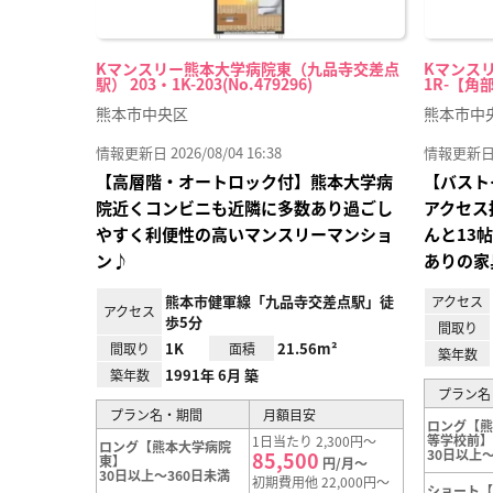
Kマンスリー熊本大学病院東（九品寺交差点
Kマンスリ
駅） 203・1K-203(No.479296)
1R-【角部
熊本市中央区
熊本市中
情報更新日 2026/08/04 16:38
情報更新日 20
【高層階・オートロック付】熊本大学病
【バスト
院近くコンビニも近隣に多数あり過ごし
アクセス
やすく利便性の高いマンスリーマンショ
んと13
ン♪
ありの家
熊本市健軍線「九品寺交差点駅」徒
アクセス
アクセス
歩5分
間取り
1K
21.56m²
間取り
面積
築年数
1991年 6月 築
築年数
プラン名
プラン名・期間
月額目安
ロング【
等学校前
1日当たり 2,300円～
ロング【熊本大学病院
30日以上～
85,500
東】
円/月～
30日以上～360日未満
初期費用他 22,000円～
ショート