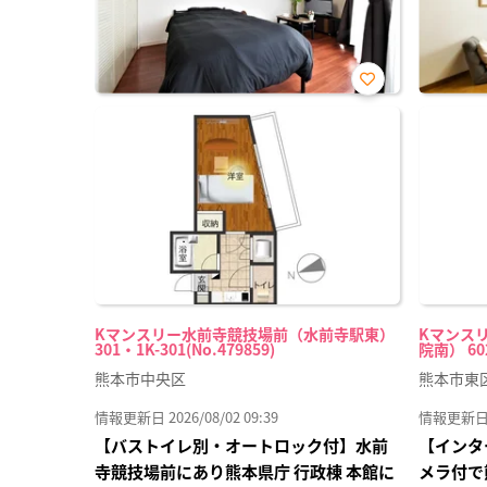
お気
に入
り登
録
Kマンスリー水前寺競技場前（水前寺駅東）
Kマンス
301・1K-301(No.479859)
院南） 602
熊本市中央区
熊本市東
情報更新日 2026/08/02 09:39
情報更新日 20
【バストイレ別・オートロック付】水前
【インタ
寺競技場前にあり熊本県庁 行政棟 本館に
メラ付で