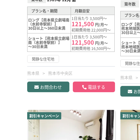
築年数
プラン名・期間
月額目安
プラン名
1日当たり 3,500円～
ロング【熊本県立劇場南
121,500
（水前寺駅前）】
ロング【
円/月～
30日以上～360日未満
熊本地域
初期費用他 22,000円～
30日以上～
1日当たり 3,500円～
ショート【熊本県立劇場
121,500
南（水前寺駅前）】
ショート
円/月～
～30日未満
熊本地域
初期費用他 16,500円～
～30日未
閑静な住宅地
閑静な
熊本県
熊本市中央区
熊本県
お問合わせ
電話する
お
割引キャンペーン
割引キャ