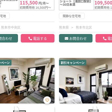
ショート【滝田口駅前】
115,500
109,50
前】
円/月～
～30日未満
満
初期費用他 16,500円～
初期費用他 1
住宅地
閑静な住宅地
熊本市中央区
熊本県
熊本市北区
問合わせ
電話する
お問合わせ
電
ンペーン
割引キャンペーン
お気
に入