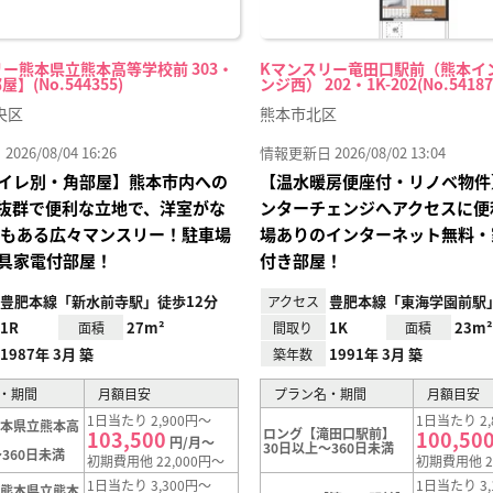
ー熊本県立熊本高等学校前 303・
Kマンスリー竜田口駅前（熊本イ
屋】(No.544355)
ンジ西） 202・1K-202(No.54187
央区
熊本市北区
26/08/04 16:26
情報更新日 2026/08/02 13:04
イレ別・角部屋】熊本市内への
【温水暖房便座付・リノベ物件
抜群で便利な立地で、洋室がな
ンターチェンジへアクセスに便
帖もある広々マンスリー！駐車場
場ありのインターネット無料・
具家電付部屋！
付き部屋！
豊肥本線「新水前寺駅」徒歩12分
豊肥本線「東海学園前駅」
アクセス
1R
27m²
1K
23m²
面積
間取り
面積
1987年 3月 築
1991年 3月 築
築年数
・期間
月額目安
プラン名・期間
月額目安
1日当たり 2,900円～
1日当たり 2,
熊本県立熊本高
ロング【滝田口駅前】
103,500
100,50
】
円/月～
30日以上～360日未満
360日未満
初期費用他 22,000円～
初期費用他 2
1日当たり 3,300円～
1日当たり 3,
【熊本県立熊本