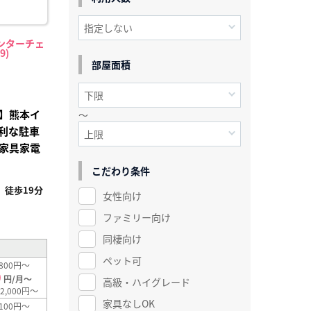
ンターチェ
9)
部屋面積
】熊本イ
～
利な駐車
家具家電
こだわり条件
徒歩19分
女性向け
ファミリー向け
同棲向け
ペット可
800円～
0
円/月～
高級・ハイグレード
2,000円～
家具なしOK
100円～