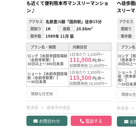
も近くて便利熊本市マンスリーマンショ
へ徒歩圏
ン♪
スリーマ
名鉄豊川線「国府駅」徒歩15分
アクセス
アクセス
1K
20.88m²
間取り
面積
間取り
1989年 11月 築
築年数
築年数
プラン名・期間
月額目安
プラン名
1日当たり 3,150円～
ロング【水前寺競技場前
ロング【
111,000
（水前寺駅東）】
（熊本赤
円/月～
30日以上～360日未満
30日以上～
初期費用他 22,000円～
1日当たり 3,300円～
ショート
ショート【水前寺競技場
115,500
前（熊本
前（水前寺駅東）】
円/月～
南）】
～30日未満
初期費用他 16,500円～
～30日未
閑静な住宅地
閑静な
熊本県
熊本市中央区
熊本県
お問合わせ
電話する
お