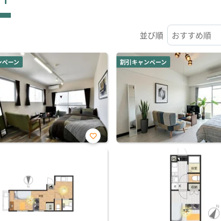
並び順
ンペーン
割引キャンペーン
お気
に入
り登
録