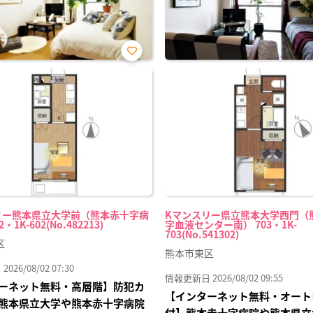
お気
に入
り登
録
リー熊本県立大学前（熊本赤十字病
Kマンスリー県立熊本大学西門（
・1K-602(No.482213)
字血液センター南） 703・1K-
703(No.541302)
区
熊本市東区
26/08/02 07:30
情報更新日 2026/08/02 09:55
ーネット無料・高層階】防犯カ
【インターネット無料・オート
熊本県立大学や熊本赤十字病院
付】熊本赤十字病院や熊本県立