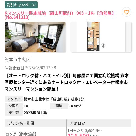
割引キャンペーン
Kマンスリー熊本城前（蔚山町駅前） 903・1K-【角部屋】
(No.641313)
お気
に入
り登
録
熊本市中央区
情報更新日 2026/08/02 12:48
【オートロック付・バストイレ別】角部屋にて国立病院機構 熊本
医療センター近くにあるオートロック付・エレベーター付熊本市
マンスリーマンション部屋！
アクセス
熊本市上熊本線「段山町駅」徒歩5分
間取り
1K
面積
24.9m²
築年数
2023年 3月 築
プラン名・期間
月額目安
1日当たり 3,600円～
ロング【熊本城前】
124,500