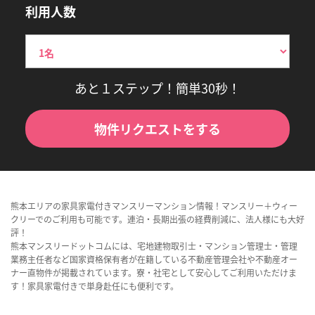
利用人数
あと１ステップ！簡単30秒！
物件リクエストをする
熊本エリアの家具家電付きマンスリーマンション情報！マンスリー＋ウィー
クリーでのご利用も可能です。連泊・長期出張の経費削減に、法人様にも大好
評！
熊本マンスリードットコムには、宅地建物取引士・マンション管理士・管理
業務主任者など国家資格保有者が在籍している不動産管理会社や不動産オー
ナー直物件が掲載されています。寮・社宅として安心してご利用いただけま
す！家具家電付きで単身赴任にも便利です。