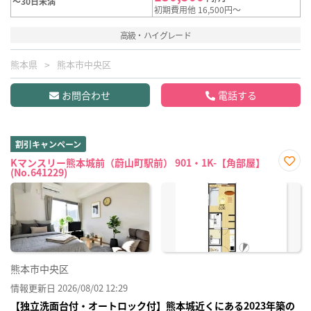
～30日未満
初期費用他 16,500円～
高級・ハイグレード
熊本県
熊本市中央区
お問合わせ
電話する
割引キャンペーン
Kマンスリー熊本城前（蔚山町駅前） 901・1K-【角部屋】
(No.641229)
お気
に入
り登
録
熊本市中央区
情報更新日 2026/08/02 12:29
【独立洗面台付・オートロック付】熊本城近くにある2023年築の