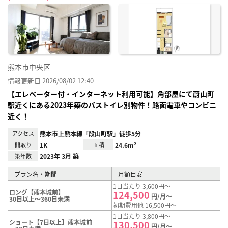
に入
り登
録
熊本市中央区
情報更新日 2026/08/02 12:40
【エレベーター付・インターネット利用可能】角部屋にて蔚山町
駅近くにある2023年築のバストイレ別物件！路面電車やコンビニ
近く！
アクセス
熊本市上熊本線「段山町駅」徒歩5分
間取り
1K
面積
24.6m²
築年数
2023年 3月 築
プラン名・期間
月額目安
1日当たり 3,600円～
ロング【熊本城前】
124,500
円/月～
30日以上～360日未満
初期費用他 16,500円～
1日当たり 3,800円～
ショート【7日以上】熊本城前
130,500
円/月～