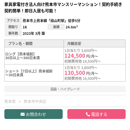
家具家電付き法人向け熊本市マンスリーマンション！契約手続き
契約簡単！即日入居も可能！
アクセス
熊本市上熊本線「段山町駅」徒歩5分
間取り
1K
面積
24.6m²
築年数
2023年 3月 築
プラン名・期間
月額目安
1日当たり 3,600円～
ロング【熊本城前】
124,500
円/月～
30日以上～360日未満
初期費用他 16,500円～
1日当たり 3,800円～
ショート【7日以上】熊本城前
130,500
円/月～
～30日未満
初期費用他 16,500円～
高級・ハイグレード
熊本県
熊本市中央区
お問合わせ
電話する