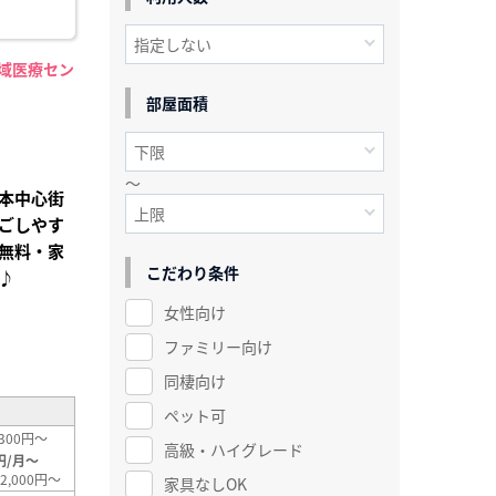
地域医療セン
】
部屋面積
～
本中心街
ごしやす
無料・家
こだわり条件
♪
女性向け
²
ファミリー向け
同棲向け
ペット可
300円～
高級・ハイグレード
円/月～
2,000円～
家具なしOK