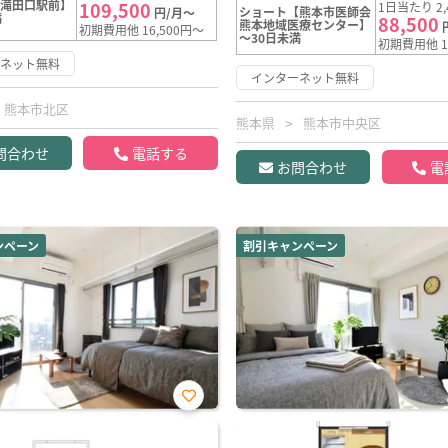
【滝田口駅前】
109,500
1日当たり 2,
ショート【熊本市医師会
円/月～
満
88,500
熊本地域医療センター】
初期費用他 16,500円～
～30日未満
初期費用他 1
ーネット無料
インターネット無料
熊本市北区
熊本県
熊本市中央区
問合わせ
電話する
お問合わせ
電
ンペーン
割引キャンペーン
お気
に入
り登