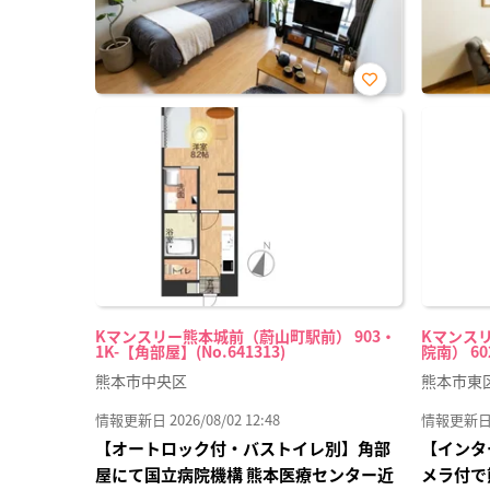
お気
に入
り登
録
Kマンスリー熊本城前（蔚山町駅前） 903・
Kマンス
1K-【角部屋】(No.641313)
院南） 602
熊本市中央区
熊本市東
情報更新日 2026/08/02 12:48
情報更新日 20
【オートロック付・バストイレ別】角部
【インタ
屋にて国立病院機構 熊本医療センター近
メラ付で