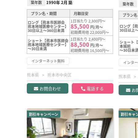
1990年 2月 築
築年数
築年数
プラン名・期間
月額目安
プラン名
1日当たり 2,300円～
ロング【熊本市医師会
85,500
ロング【
熊本地域医療センター】
円/月～
30日以上～
30日以上～360日未満
初期費用他 22,000円～
1日当たり 2,400円～
ショート【熊本市医師会
ショート【
88,500
熊本地域医療センター】
円/月～
本城前
～30日未満
～30日未
初期費用他 16,500円～
インターネット無料
インタ
熊本県
熊本市中央区
熊本県
お問合わせ
電話する
お
割引キャンペーン
割引キャ