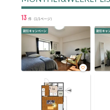
13
件（1/1ページ）
割引キャンペーン
割引キャ
お気
に入
り登
録