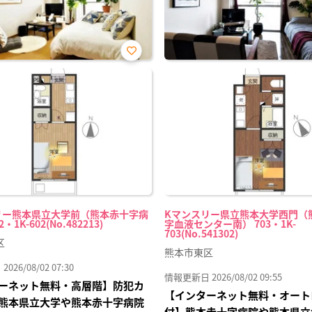
お気
に入
り登
録
リー熊本県立大学前（熊本赤十字病
Kマンスリー県立熊本大学西門（
・1K-602(No.482213)
字血液センター南） 703・1K-
703(No.541302)
区
熊本市東区
26/08/02 07:30
情報更新日 2026/08/02 09:55
ーネット無料・高層階】防犯カ
【インターネット無料・オート
熊本県立大学や熊本赤十字病院
付】熊本赤十字病院や熊本県立