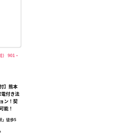
録
） 901・
付】熊本
家電付き法
ョン！契
可能！
駅」徒歩5
²