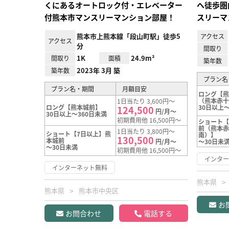
くにあるオートロック付・エレベーター
へ徒歩圏
付熊本市マンスリーマンション部屋！
スリーマ
熊本市上熊本線「段山町駅」徒歩5
アクセス
アクセス
分
間取り
1K
24.9m²
間取り
面積
築年数
2023年 3月 築
築年数
プラン名
プラン名・期間
月額目安
ロング【
（熊本赤
1日当たり 3,600円～
ロング【熊本城前】
30日以上～
124,500
円/月～
30日以上～360日未満
初期費用他 16,500円～
ショート
前（熊本
1日当たり 3,800円～
ショート【7日以上】熊
南）】
130,500
本城前
円/月～
～30日未
～30日未満
初期費用他 16,500円～
インタ
インターネット無料
熊本県
熊本県
熊本市中央区
お
お問合わせ
電話する