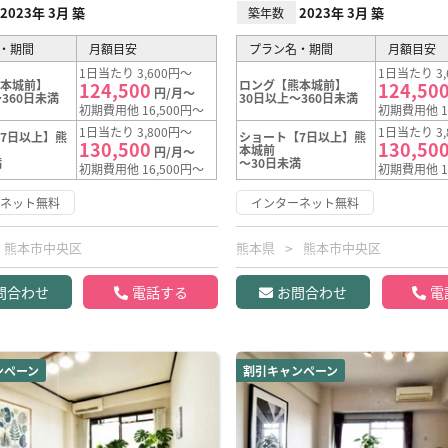
2023年 3月 築
2023年 3月 築
築年数
・期間
月額目安
プラン名・期間
月額目安
1日当たり 3,600円～
1日当たり 3,
熊本城前】
ロング【熊本城前】
124,500
124,50
円/月～
360日未満
30日以上～360日未満
初期費用他 16,500円～
初期費用他 1
1日当たり 3,800円～
1日当たり 3,
7日以上】熊
ショート【7日以上】熊
130,500
130,50
本城前
円/月～
満
～30日未満
初期費用他 16,500円～
初期費用他 1
ーネット無料
インターネット無料
熊本市中央区
熊本県
熊本市中央区
問合わせ
電話する
お問合わせ
電
ンペーン
割引キャンペーン