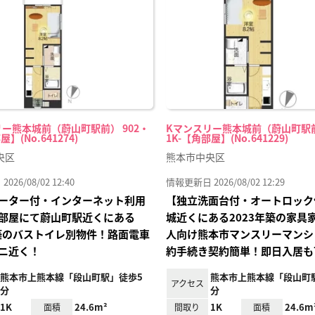
録
ー熊本城前（蔚山町駅前） 902・
Kマンスリー熊本城前（蔚山町駅前
屋】(No.641274)
1K-【角部屋】(No.641229)
央区
熊本市中央区
26/08/02 12:40
情報更新日 2026/08/02 12:29
ーター付・インターネット利用
【独立洗面台付・オートロック
部屋にて蔚山町駅近くにある
城近くにある2023年築の家具
年築のバストイレ別物件！路面電車
人向け熊本市マンスリーマンシ
ニ近く！
約手続き契約簡単！即日入居も
熊本市上熊本線「段山町駅」徒歩5
熊本市上熊本線「段山町
アクセス
分
分
1K
24.6m²
1K
24.6m
面積
間取り
面積