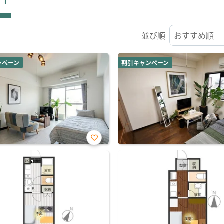
並び順
ンペーン
割引キャンペーン
お気
に入
り登
録