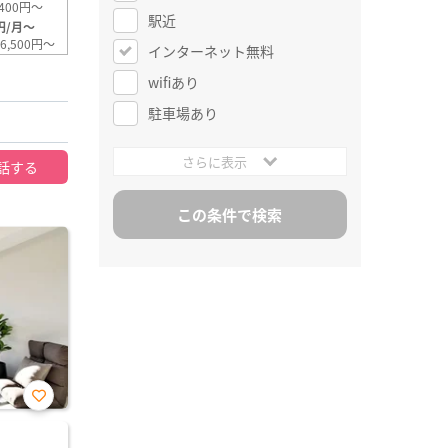
400円～
駅近
円/月～
6,500円～
インターネット無料
wifiあり
駐車場あり
さらに表示
話する
お気
に入
り登