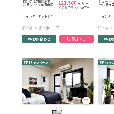
ロング【滝田口駅前】
ショート
121,500
円/月～
30日以上～360日未満
～30日未
初期費用他 22,000円～
インターネット無料
インタ
熊本県
熊本市中央区
熊本県
お問合わせ
電話する
お
割引キャンペーン
割引キャ
お気
に入
り登