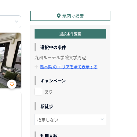
地図で検索
選択条件変更
選択中の条件
九州ルーテル学院大学周辺
熊本県 の エリアを全て表示する
キャンペーン
あり
お気
に入
り登
録
駅徒歩
利用人数