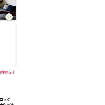
お気
に入
り登
録
熊本県赤十
ロック
大学に近