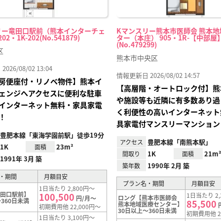
リー竜田口駅前（熊本インターチェ
Kマンスリー熊本市医師会 熊本
2・1K-202(No.541879)
ター（本庄） 905・1R-【中部屋
(No.479299)
区
熊本市中央区
26/08/02 13:04
情報更新日 2026/08/02 14:57
房便座付・リノベ物件】熊本イ
【高層階・オートロック付】熊
ェンジへアクセスに便利な駐車
や施設等も近隣に有多数あり過
インターネット無料・家具家電
く利便性の高いインターネット
！
具家電付マンスリーマンション
豊肥本線「東海学園前駅」徒歩19分
豊肥本線「南熊本駅」
アクセス
1K
23m²
面積
1K
21m
間取り
面積
1991年 3月 築
1990年 2月 築
築年数
・期間
月額目安
プラン名・期間
月額目安
1日当たり 2,800円～
滝田口駅前】
100,500
1日当たり 2,
ロング【熊本市医師会
円/月～
360日未満
85,500
熊本地域医療センター】
初期費用他 22,000円～
30日以上～360日未満
初期費用他 2
1日当たり 3,100円～