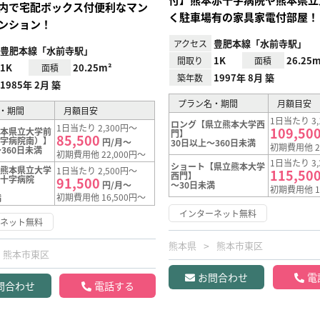
内で宅配ボックス付便利なマン
く駐車場有の家具家電付部屋！
ンション！
豊肥本線「水前寺駅」
アクセス
豊肥本線「水前寺駅」
1K
26.25m
間取り
面積
1K
20.25m²
面積
1997年 8月 築
築年数
1985年 2月 築
プラン名・期間
月額目安
・期間
月額目安
1日当たり 3,
ロング【県立熊本大学西
1日当たり 2,300円～
109,50
熊本県立大学前
門】
85,500
十字病院南）】
円/月～
30日以上～360日未満
初期費用他 2
360日未満
初期費用他 22,000円～
1日当たり 3,
ショート【県立熊本大学
【熊本県立大学
1日当たり 2,500円～
115,50
西門】
赤十字病院
91,500
円/月～
～30日未満
初期費用他 1
初期費用他 16,500円～
満
インターネット無料
ーネット無料
熊本県
熊本市東区
熊本市東区
お問合わせ
電
問合わせ
電話する