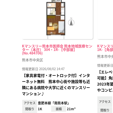
録
Kマンスリー熊本市医師会 熊本地域医療セン
Kマンスリ
ター（本庄） 304・1R-【中部屋】
1K-【角部
(No.484706)
熊本市中
熊本市中央区
情報更新日 20
情報更新日 2026/08/02 14:47
【エレベ
【家具家電付・オートロック付】インタ
可能】角
ーネット無料 熊本中心街や施設等も近
2023
隣にある病院や大学に近くのマンスリー
やコンビ
マンション♪
アクセス
豊肥本線「南熊本駅」
アクセス
1K
21m²
間取り
面積
間取り