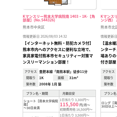
Kマンスリー熊本大学病院南 1403・1K-【角
Kマンス
部屋】(No.544326)
ンジ西） 20
熊本市中央区
熊本市北
情報更新日 2026/08/03 14:32
情報更新日 20
【インターネット無料・防犯カメラ付】
【温水暖
熊本市内へのアクセスに便利な立地で、
ンターチ
家具家電付熊本市セキュリティー対策マ
場ありの
ンスリーマンション部屋！
付き部屋
豊肥本線「南熊本駅」徒歩11分
アクセス
アクセス
1K
31m²
間取り
面積
間取り
2008年 1月 築
築年数
築年数
プラン名・期間
月額目安
プラン名
1日当たり 3,300円～
ショート【熊本大学病院
ロング【
115,500
南】
円/月～
30日以上～
～30日未満
初期費用他 16,500円～
1日当たり 3,500円～