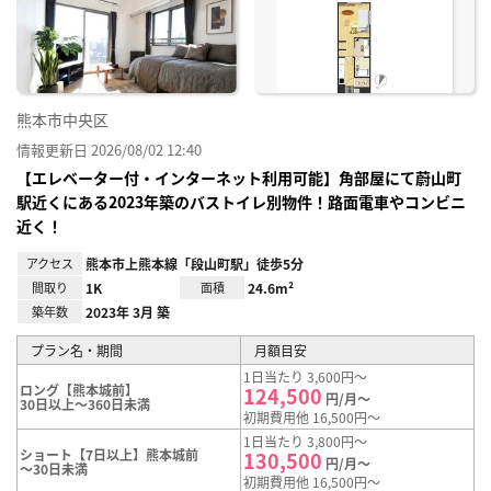
り登
録
熊本市中央区
情報更新日 2026/08/02 12:40
【エレベーター付・インターネット利用可能】角部屋にて蔚山町
駅近くにある2023年築のバストイレ別物件！路面電車やコンビニ
近く！
アクセス
熊本市上熊本線「段山町駅」徒歩5分
間取り
1K
面積
24.6m²
築年数
2023年 3月 築
プラン名・期間
月額目安
1日当たり 3,600円～
ロング【熊本城前】
124,500
円/月～
30日以上～360日未満
初期費用他 16,500円～
1日当たり 3,800円～
ショート【7日以上】熊本城前
130,500
円/月～
～30日未満
初期費用他 16,500円～