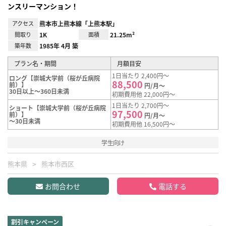
ンスリーマンション！
アクセス
熊本市上熊本線「上熊本駅」
間取り
1K
面積
21.25m²
築年数
1985年 4月 築
プラン名・期間
月額目安
1日当たり 2,400円～
ロング【崇城大学前（桜が丘病院
88,500
前）】
円/月～
30日以上～360日未満
初期費用他 22,000円～
1日当たり 2,700円～
ショート【崇城大学前（桜が丘病院
97,500
前）】
円/月～
～30日未満
初期費用他 16,500円～
学生向け
熊本県
熊本市西区
お問合わせ
電話する
割引キャンペーン