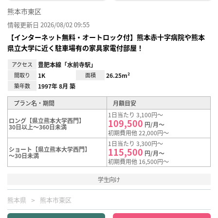
熊本市東区
情報更新日 2026/08/02 09:55
【インターネット無料・オートロック付】熊本赤十字病院や熊本
県立大学に近く駐車場有の家具家電付部屋！
アクセス
豊肥本線「水前寺駅」
間取り
1K
面積
26.25m²
築年数
1997年 8月 築
プラン名・期間
月額目安
1日当たり 3,100円～
ロング【県立熊本大学西門】
109,500
円/月～
30日以上～360日未満
初期費用他 22,000円～
1日当たり 3,300円～
ショート【県立熊本大学西門】
115,500
円/月～
～30日未満
初期費用他 16,500円～
学生向け
熊本県
熊本市東区