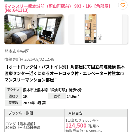
Kマンスリー熊本城前（蔚山町駅前） 903・1K-【角部屋】
(No.641313)
お気
に入
り登
録
熊本市中央区
情報更新日 2026/08/02 12:48
【オートロック付・バストイレ別】角部屋にて国立病院機構 熊本
医療センター近くにあるオートロック付・エレベーター付熊本市
マンスリーマンション部屋！
アクセス
熊本市上熊本線「段山町駅」徒歩5分
間取り
1K
面積
24.9m²
築年数
2023年 3月 築
プラン名・期間
月額目安
1日当たり 3,600円～
ロング【熊本城前】
124,500
円/月～
30日以上～360日未満
初期費用他 16,500円～