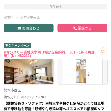
学生向け
熊本県
熊本市中央区
お問合わせ
電話する
割引キャンペーン
Kマンスリー崇城大学前（桜が丘病院前） 301・1K-【角部
屋】(No.482211)
お気
に入
り登
録
熊本市西区
情報更新日 2026/08/02 08:00
【駐輪場あり・ソファ付】崇城大学や桜ケ丘病院が近くで駐車場
有で車移動も可能！研修や付き添い等へオススメでお部屋広々マ