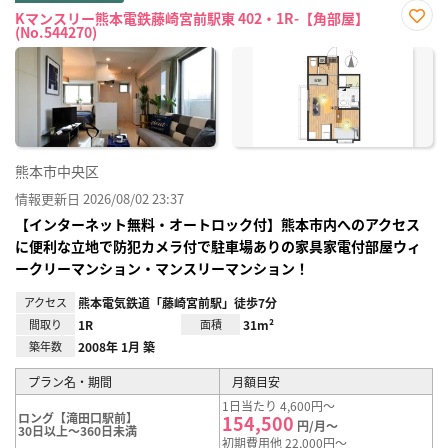
Kマンスリー熊本電鉄藤崎宮前駅東 402・1R-【角部屋】
(No.544270)
お気
に入
り登
録
熊本市中央区
情報更新日 2026/08/02 23:37
【インターネット無料・オートロック付】熊本市内へのアクセス
に便利な立地で防犯カメラ付で駐車場ありの家具家電付部屋ウィ
ークリーマンション・マンスリーマンション！
アクセス
熊本電気鉄道「藤崎宮前駅」徒歩7分
間取り
1R
面積
31m²
築年数
2008年 1月 築
プラン名・期間
月額目安
1日当たり 4,600円～
ロング【滝田口駅前】
154,500
円/月～
30日以上～360日未満
初期費用他 22,000円～