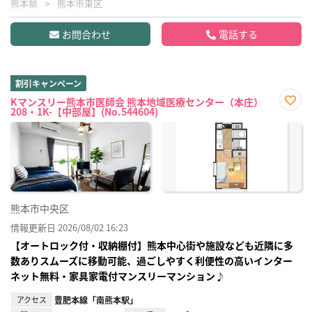
熊本県
熊本市東区
お問合わせ
電話する
割引キャンペーン
Kマンスリー熊本市医師会 熊本地域医療センター（本庄）
208・1K-【中部屋】(No.544604)
お気
に入
り登
録
熊本市中央区
情報更新日 2026/08/02 16:23
【オートロック付・収納棚付】熊本中心街や施設なども近隣に多
数ありスムーズに移動可能、過ごしやすく利便性の高いインター
ネット無料・家具家電付マンスリーマンション♪
アクセス
豊肥本線「南熊本駅」