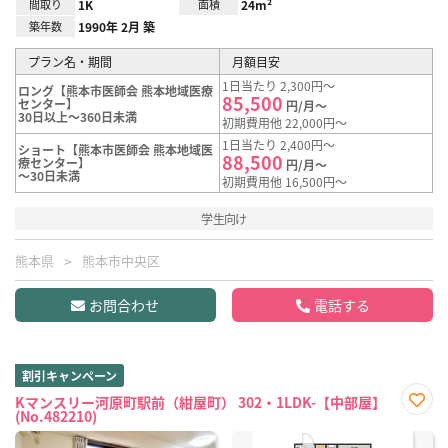
間取り
1K
面積
24m²
築年数
1990年 2月 築
プラン名・期間
月額目安
1日当たり 2,300円～
ロング【熊本市医師会 熊本地域医療
85,500
センター】
円/月～
30日以上～360日未満
初期費用他 22,000円～
1日当たり 2,400円～
ショート【熊本市医師会 熊本地域医
88,500
療センター】
円/月～
～30日未満
初期費用他 16,500円～
学生向け
熊本県
熊本市中央区
お問合わせ
電話する
割引キャンペーン
Kマンスリー河原町駅前（紺屋町） 302・1LDK-【中部屋】
(No.482210)
お気
に入