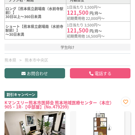
1日当たり 3,500円～
ロング【熊本県立劇場南（水前寺駅
121,500
前）】
円/月～
30日以上～360日未満
初期費用他 22,000円～
1日当たり 3,500円～
ショート【熊本県立劇場南（水前寺
121,500
駅前）】
円/月～
～30日未満
初期費用他 16,500円～
学生向け
熊本県
熊本市中央区
お問合わせ
電話する
割引キャンペーン
Kマンスリー熊本市医師会 熊本地域医療センター（本庄）
905・1R-【中部屋】(No.479299)
お気
に入
り登
録