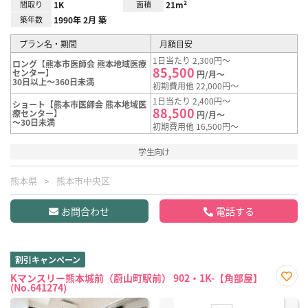
間取り
1K
面積
21m²
築年数
1990年 2月 築
プラン名・期間
月額目安
1日当たり 2,300円～
ロング【熊本市医師会 熊本地域医療
85,500
センター】
円/月～
30日以上～360日未満
初期費用他 22,000円～
1日当たり 2,400円～
ショート【熊本市医師会 熊本地域医
88,500
療センター】
円/月～
～30日未満
初期費用他 16,500円～
学生向け
熊本県
熊本市中央区
お問合わせ
電話する
割引キャンペーン
Kマンスリー熊本城前（蔚山町駅前） 902・1K-【角部屋】
(No.641274)
お気
に入