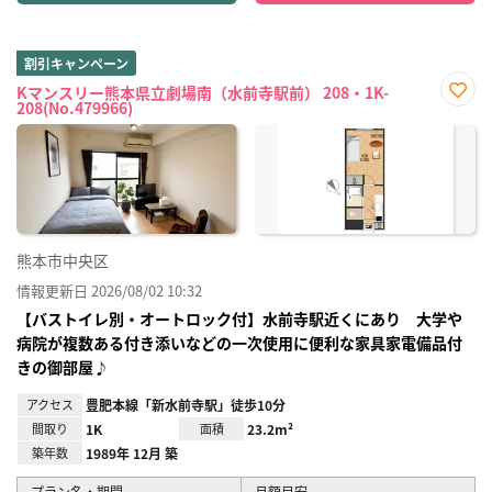
割引キャンペーン
Kマンスリー熊本県立劇場南（水前寺駅前） 208・1K-
208(No.479966)
お気
に入
り登
録
熊本市中央区
情報更新日 2026/08/02 10:32
【バストイレ別・オートロック付】水前寺駅近くにあり 大学や
病院が複数ある付き添いなどの一次使用に便利な家具家電備品付
きの御部屋♪
アクセス
豊肥本線「新水前寺駅」徒歩10分
間取り
1K
面積
23.2m²
築年数
1989年 12月 築
プラン名・期間
月額目安