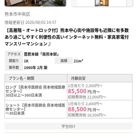
熊本市中央区
情報更新日 2026/08/02 14:57
【高層階・オートロック付】熊本中心街や施設等も近隣に有多数
あり過ごしやすく利便性の高いインターネット無料・家具家電付
マンスリーマンション♪
アクセス
豊肥本線「南熊本駅」
間取り
1K
面積
21m²
築年数
1990年 2月 築
プラン名・期間
月額目安
1日当たり 2,300円～
ロング【熊本市医師会 熊本地域医療
85,500
センター】
円/月～
30日以上～360日未満
初期費用他 22,000円～
1日当たり 2,400円～
ショート【熊本市医師会 熊本地域医
88,500
療センター】
円/月～
～30日未満
初期費用他 16,500円～
学生向け