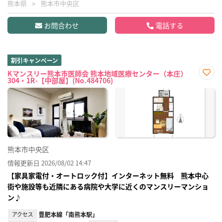
熊本県
熊本市中央区
お問合わせ
電話する
割引キャンペーン
Kマンスリー熊本市医師会 熊本地域医療センター（本庄）
304・1R-【中部屋】(No.484706)
お気
に入
り登
録
熊本市中央区
情報更新日 2026/08/02 14:47
【家具家電付・オートロック付】インターネット無料 熊本中心
街や施設等も近隣にある病院や大学に近くのマンスリーマンショ
ン♪
アクセス
豊肥本線「南熊本駅」