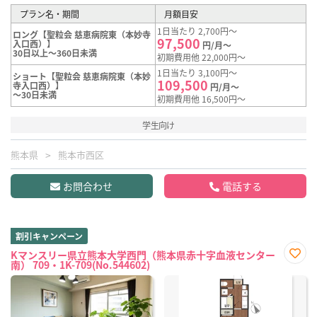
プラン名・期間
月額目安
1日当たり 2,700円～
ロング【聖粒会 慈恵病院東（本妙寺
97,500
入口西）】
円/月～
30日以上～360日未満
初期費用他 22,000円～
1日当たり 3,100円～
ショート【聖粒会 慈恵病院東（本妙
109,500
寺入口西）】
円/月～
～30日未満
初期費用他 16,500円～
学生向け
熊本県
熊本市西区
お問合わせ
電話する
割引キャンペーン
Kマンスリー県立熊本大学西門（熊本県赤十字血液センター
南） 709・1K-709(No.544602)
お気
に入
り登
録