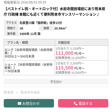
情報更新日 2026/08/02 09:39
【バストイレ別・オートロック付】水前寺競技場前にあり熊本県
庁 行政棟 本館にも近くて便利熊本市マンスリーマンション♪
アクセス
名鉄豊川線「国府駅」徒歩15分
間取り
1K
面積
20.88m²
築年数
1989年 11月 築
プラン名・期間
月額目安
1日当たり 3,150円～
ロング【水前寺競技場前（水前寺駅
111,000
東）】
円/月～
30日以上～360日未満
初期費用他 22,000円～
1日当たり 3,300円～
ショート【水前寺競技場前（水前寺
115,500
駅東）】
円/月～
～30日未満
初期費用他 16,500円～
学生向け
熊本県
熊本市中央区
お問合わせ
電話する