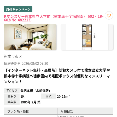
割引キャンペーン
Kマンスリー熊本県立大学前（熊本赤十字病院南） 602・1K-
602(No.482213)
お気
に入
り登
録
熊本市東区
情報更新日 2026/08/02 07:30
【インターネット無料・高層階】防犯カメラ付で熊本県立大学や
熊本赤十字病院へ徒歩圏内で宅配ボックス付便利なマンスリーマ
ンション！
アクセス
豊肥本線「水前寺駅」
間取り
1K
面積
20.25m²
築年数
1985年 2月 築
プラン名・期間
月額目安