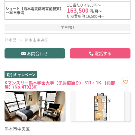
1日当たり 4,900円～
ショート【熊本電鉄藤崎宮前駅東】
163,500
円/月～
～30日未満
初期費用他 16,500円～
学生向け
熊本県
熊本市中央区
お問合わせ
電話する
割引キャンペーン
Kマンスリー熊本学園大学（子飼橋通り） 311・1K-【角部
屋】(No.479230)
お気
に入
り登
録
熊本市中央区