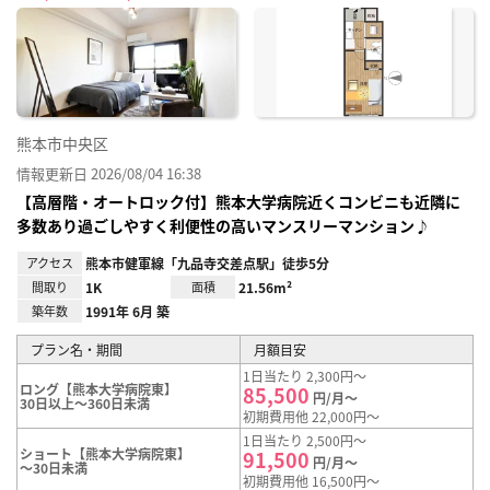
に入
り登
録
熊本市中央区
情報更新日 2026/08/04 16:38
【高層階・オートロック付】熊本大学病院近くコンビニも近隣に
多数あり過ごしやすく利便性の高いマンスリーマンション♪
アクセス
熊本市健軍線「九品寺交差点駅」徒歩5分
間取り
1K
面積
21.56m²
築年数
1991年 6月 築
プラン名・期間
月額目安
1日当たり 2,300円～
ロング【熊本大学病院東】
85,500
円/月～
30日以上～360日未満
初期費用他 22,000円～
1日当たり 2,500円～
ショート【熊本大学病院東】
91,500
円/月～
～30日未満
初期費用他 16,500円～