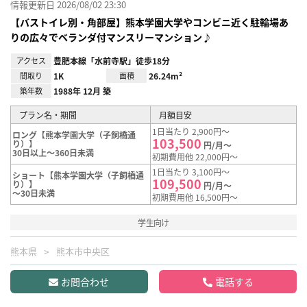
情報更新日 2026/08/02 23:30
【バストイレ別・角部屋】熊本学園大学やコンビニ近く駐輪場あ
りの広々でベランダ付マンスリーマンション♪
アクセス
豊肥本線「水前寺駅」徒歩18分
間取り
1K
面積
26.24m²
築年数
1988年 12月 築
プラン名・期間
月額目安
1日当たり 2,900円～
ロング【熊本学園大学（子飼橋通
103,500
り）】
円/月～
30日以上～360日未満
初期費用他 22,000円～
1日当たり 3,100円～
ショート【熊本学園大学（子飼橋通
109,500
り）】
円/月～
～30日未満
初期費用他 16,500円～
学生向け
熊本県
熊本市中央区
お問合わせ
電話する