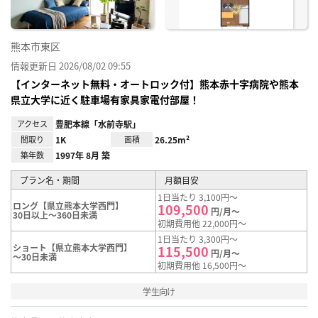
熊本市東区
情報更新日 2026/08/02 09:55
【インターネット無料・オートロック付】熊本赤十字病院や熊本
県立大学に近く駐車場有家具家電付部屋！
アクセス
豊肥本線「水前寺駅」
間取り
1K
面積
26.25m²
築年数
1997年 8月 築
プラン名・期間
月額目安
1日当たり 3,100円～
ロング【県立熊本大学西門】
109,500
円/月～
30日以上～360日未満
初期費用他 22,000円～
1日当たり 3,300円～
ショート【県立熊本大学西門】
115,500
円/月～
～30日未満
初期費用他 16,500円～
学生向け