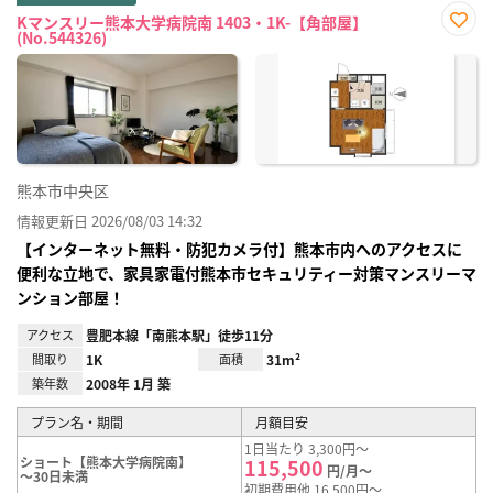
Kマンスリー熊本大学病院南 1403・1K-【角部屋】
(No.544326)
お気
に入
り登
録
熊本市中央区
情報更新日 2026/08/03 14:32
【インターネット無料・防犯カメラ付】熊本市内へのアクセスに
便利な立地で、家具家電付熊本市セキュリティー対策マンスリーマ
ンション部屋！
アクセス
豊肥本線「南熊本駅」徒歩11分
間取り
1K
面積
31m²
築年数
2008年 1月 築
プラン名・期間
月額目安
1日当たり 3,300円～
ショート【熊本大学病院南】
115,500
円/月～
～30日未満
初期費用他 16,500円～