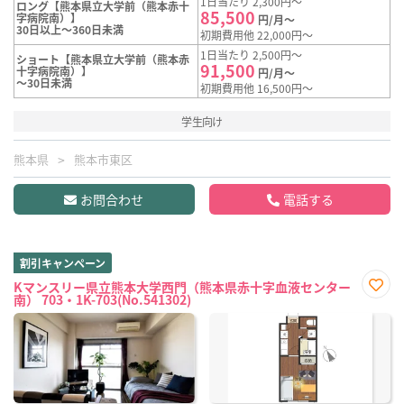
1日当たり 2,300円～
ロング【熊本県立大学前（熊本赤十
85,500
字病院南）】
円/月～
30日以上～360日未満
初期費用他 22,000円～
1日当たり 2,500円～
ショート【熊本県立大学前（熊本赤
91,500
十字病院南）】
円/月～
～30日未満
初期費用他 16,500円～
学生向け
熊本県
熊本市東区
お問合わせ
電話する
割引キャンペーン
Kマンスリー県立熊本大学西門（熊本県赤十字血液センター
南） 703・1K-703(No.541302)
お気
に入
り登
録