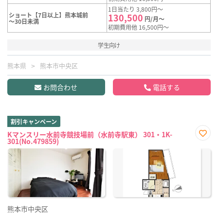
1日当たり 3,800円～
ショート【7日以上】熊本城前
130,500
円/月～
～30日未満
初期費用他 16,500円～
学生向け
熊本県
熊本市中央区
お問合わせ
電話する
割引キャンペーン
Kマンスリー水前寺競技場前（水前寺駅東） 301・1K-
301(No.479859)
お気
に入
り登
録
熊本市中央区