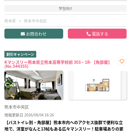
学生向け
熊本県
熊本市中央区
お問合わせ
電話する
割引キャンペーン
Kマンスリー熊本県立熊本高等学校前 303・1R-【角部屋】
(No.544355)
お気
に入
り登
録
熊本市中央区
情報更新日 2026/08/04 16:26
【バストイレ別・角部屋】熊本市内へのアクセス抜群で便利な立
地で、洋室がなんと13帖もある広々マンスリー！駐車場ありの家