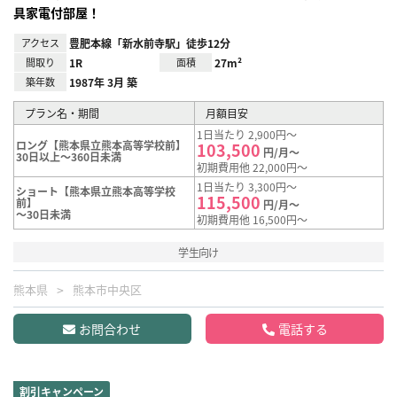
具家電付部屋！
アクセス
豊肥本線「新水前寺駅」徒歩12分
間取り
1R
面積
27m²
築年数
1987年 3月 築
プラン名・期間
月額目安
1日当たり 2,900円～
ロング【熊本県立熊本高等学校前】
103,500
円/月～
30日以上～360日未満
初期費用他 22,000円～
1日当たり 3,300円～
ショート【熊本県立熊本高等学校
115,500
前】
円/月～
～30日未満
初期費用他 16,500円～
学生向け
熊本県
熊本市中央区
お問合わせ
電話する
割引キャンペーン