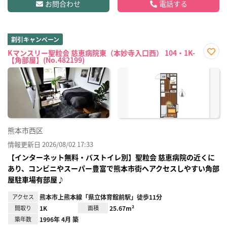
お問合わせ
電話する
割引キャンペーン
Kマンスリー聖粒会 慈恵病院東（本妙寺入口西） 104・1K-
【角部屋】(No.482199)
お気
に入
り登
録
熊本市西区
情報更新日 2026/08/02 17:33
【インターネット無料・バストイレ別】聖粒会 慈恵病院の近くに
あり、コンビニやスーパー豊富で熊本市街へアクセスしやすい角部
屋駐車場有部屋♪
アクセス
熊本市上熊本線「県立体育館前駅」徒歩11分
間取り
1K
面積
25.67m²
築年数
1996年 4月 築