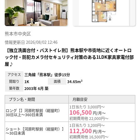
り登
録
熊本市中央区
情報更新日 2026/08/02 12:46
【独立洗面台付・バストイレ別】熊本駅や市街地に近くオートロ
ック付・防犯カメラ付セキュリティ対策のある1LDK家具家電付部
屋♪
アクセス
三角線「熊本駅」徒歩15分
間取り
1K
面積
34.65m²
築年数
2003年 6月 築
プラン名・期間
月額目安
1日当たり 3,000円～
ロング【】河原町駅前（紺屋町）
106,500
円/月～
30日以上～360日未満
初期費用他 22,000円～
1日当たり 3,200円～
ショート【河原町駅前（紺屋町）】
112,500
円/月～
～30日未満
初期費用他 16,500円～