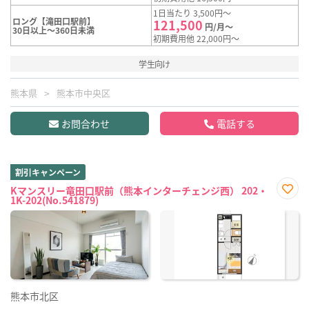
1日当たり 3,500円～
ロング【滝田口駅前】
121,500
円/月～
30日以上～360日未満
初期費用他 22,000円～
学生向け
熊本県
熊本市中央区
お問合わせ
電話する
割引キャンペーン
Kマンスリー竜田口駅前（熊本インターチェンジ西） 202・
1K-202(No.541879)
お気
に入
り登
録
熊本市北区