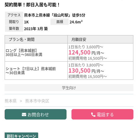
契約簡単！即日入居も可能！
アクセス
熊本市上熊本線「段山町駅」徒歩5分
間取り
1K
面積
24.6m²
築年数
2023年 3月 築
プラン名・期間
月額目安
1日当たり 3,600円～
ロング【熊本城前】
124,500
円/月～
30日以上～360日未満
初期費用他 16,500円～
1日当たり 3,800円～
ショート【7日以上】熊本城前
130,500
円/月～
～30日未満
初期費用他 16,500円～
学生向け
熊本県
熊本市中央区
お問合わせ
電話する
割引キャンペーン