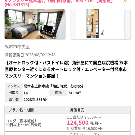
Kマンスリー熊本城前（蔚山町駅前） 903・1K-【角部屋】
(No.641313)
お気
に入
り登
録
熊本市中央区
情報更新日 2026/08/02 12:48
【オートロック付・バストイレ別】角部屋にて国立病院機構 熊本
医療センター近くにあるオートロック付・エレベーター付熊本市
マンスリーマンション部屋！
アクセス
熊本市上熊本線「段山町駅」徒歩5分
間取り
1K
面積
24.9m²
築年数
2023年 3月 築
プラン名・期間
月額目安
1日当たり 3,600円～
ロング【熊本城前】
124,500
円/月～
30日以上～360日未満
初期費用他 16,500円～
1日当たり 3,800円～