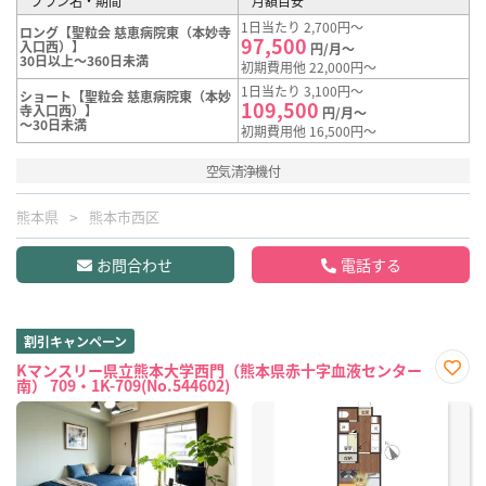
プラン名・期間
月額目安
1日当たり 2,700円～
ロング【聖粒会 慈恵病院東（本妙寺
97,500
入口西）】
円/月～
30日以上～360日未満
初期費用他 22,000円～
1日当たり 3,100円～
ショート【聖粒会 慈恵病院東（本妙
109,500
寺入口西）】
円/月～
～30日未満
初期費用他 16,500円～
空気清浄機付
熊本県
熊本市西区
お問合わせ
電話する
割引キャンペーン
Kマンスリー県立熊本大学西門（熊本県赤十字血液センター
南） 709・1K-709(No.544602)
お気
に入
り登
録