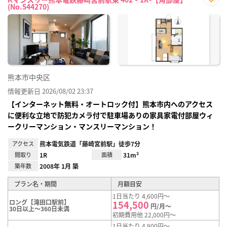
(No.544270)
お気
に入
り登
録
熊本市中央区
情報更新日 2026/08/02 23:37
【インターネット無料・オートロック付】熊本市内へのアクセス
に便利な立地で防犯カメラ付で駐車場ありの家具家電付部屋ウィ
ークリーマンション・マンスリーマンション！
アクセス
熊本電気鉄道「藤崎宮前駅」徒歩7分
間取り
1R
面積
31m²
築年数
2008年 1月 築
プラン名・期間
月額目安
1日当たり 4,600円～
ロング【滝田口駅前】
154,500
円/月～
30日以上～360日未満
初期費用他 22,000円～
1日当たり 4,900円～