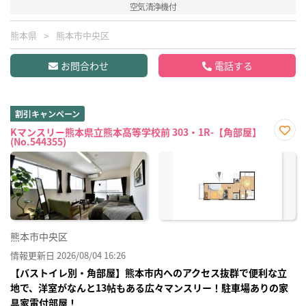
空気清浄機付
熊本県
熊本市中央区
お問合わせ
電話する
割引キャンペーン
Kマンスリー熊本県立熊本高等学校前 303・1R-【角部屋】
(No.544355)
お気
に入
り登
録
熊本市中央区
情報更新日 2026/08/04 16:26
【バストイレ別・角部屋】熊本市内へのアクセス抜群で便利な立
地で、洋室がなんと13帖もある広々マンスリー！駐車場ありの家
具家電付部屋！