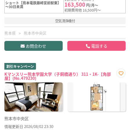
ショート【熊本電鉄藤崎宮前駅東】
163,500
円/月～
～30日未満
初期費用他 16,500円～
空気清浄機付
熊本県
熊本市中央区
お問合わせ
電話する
割引キャンペーン
Kマンスリー熊本学園大学（子飼橋通り） 311・1K-【角部
屋】(No.479230)
お気
に入
り登
録
熊本市中央区
情報更新日 2026/08/02 23:30