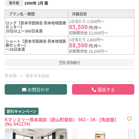
築年数
1990年 2月 築
プラン名・期間
月額目安
1日当たり 2,300円～
ロング【熊本市医師会 熊本地域医療
85,500
センター】
円/月～
30日以上～360日未満
初期費用他 22,000円～
1日当たり 2,400円～
ショート【熊本市医師会 熊本地域医
88,500
療センター】
円/月～
～30日未満
初期費用他 16,500円～
空気清浄機付
熊本県
熊本市中央区
お問合わせ
電話する
割引キャンペーン
Kマンスリー熊本城前（蔚山町駅前） 902・1K-【角部屋】
(No.641274)
お気
に入
り登
録