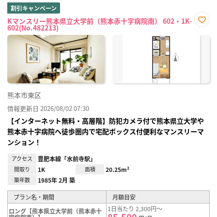
割引キャンペーン
Kマンスリー熊本県立大学前（熊本赤十字病院南） 602・1K-
602(No.482213)
お気
に入
り登
録
熊本市東区
情報更新日 2026/08/02 07:30
【インターネット無料・高層階】防犯カメラ付で熊本県立大学や
熊本赤十字病院へ徒歩圏内で宅配ボックス付便利なマンスリーマ
ンション！
アクセス
豊肥本線「水前寺駅」
間取り
1K
面積
20.25m²
築年数
1985年 2月 築
プラン名・期間
月額目安
1日当たり 2,300円～
ロング【熊本県立大学前（熊本赤十
85,500