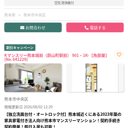
空気清浄機付
熊本県
熊本市中央区
お問合わせ
電話する
割引キャンペーン
Kマンスリー熊本城前（蔚山町駅前） 901・1K-【角部屋】
(No.641229)
お気
に入
り登
録
熊本市中央区
情報更新日 2026/08/02 12:29
【独立洗面台付・オートロック付】熊本城近くにある2023年築の
家具家電付き法人向け熊本市マンスリーマンション！契約手続き
契約簡単！即日入居も可能！