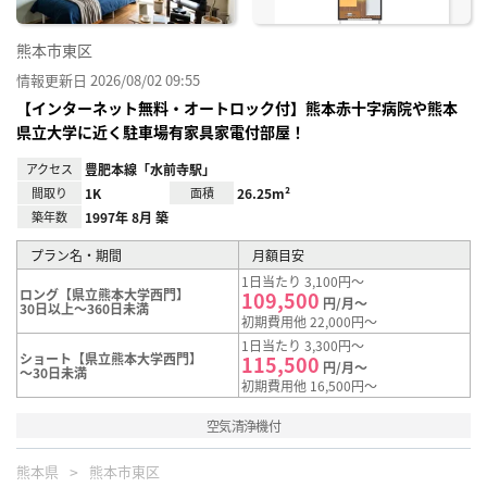
熊本市東区
情報更新日 2026/08/02 09:55
【インターネット無料・オートロック付】熊本赤十字病院や熊本
県立大学に近く駐車場有家具家電付部屋！
アクセス
豊肥本線「水前寺駅」
間取り
1K
面積
26.25m²
築年数
1997年 8月 築
プラン名・期間
月額目安
1日当たり 3,100円～
ロング【県立熊本大学西門】
109,500
円/月～
30日以上～360日未満
初期費用他 22,000円～
1日当たり 3,300円～
ショート【県立熊本大学西門】
115,500
円/月～
～30日未満
初期費用他 16,500円～
空気清浄機付
熊本県
熊本市東区