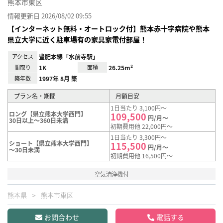
熊本市東区
情報更新日 2026/08/02 09:55
【インターネット無料・オートロック付】熊本赤十字病院や熊本
県立大学に近く駐車場有の家具家電付部屋！
アクセス
豊肥本線「水前寺駅」
間取り
1K
面積
26.25m²
築年数
1997年 8月 築
プラン名・期間
月額目安
1日当たり 3,100円～
ロング【県立熊本大学西門】
109,500
円/月～
30日以上～360日未満
初期費用他 22,000円～
1日当たり 3,300円～
ショート【県立熊本大学西門】
115,500
円/月～
～30日未満
初期費用他 16,500円～
空気清浄機付
熊本県
熊本市東区
お問合わせ
電話する