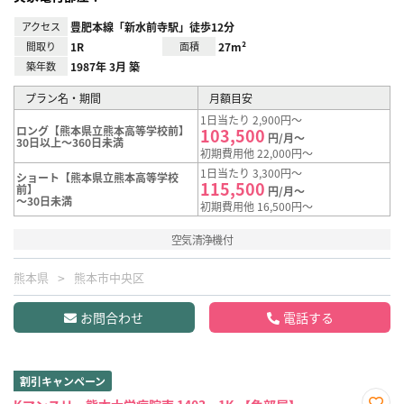
アクセス
豊肥本線「新水前寺駅」徒歩12分
間取り
1R
面積
27m²
築年数
1987年 3月 築
プラン名・期間
月額目安
1日当たり 2,900円～
ロング【熊本県立熊本高等学校前】
103,500
円/月～
30日以上～360日未満
初期費用他 22,000円～
1日当たり 3,300円～
ショート【熊本県立熊本高等学校
115,500
前】
円/月～
～30日未満
初期費用他 16,500円～
空気清浄機付
熊本県
熊本市中央区
お問合わせ
電話する
割引キャンペーン