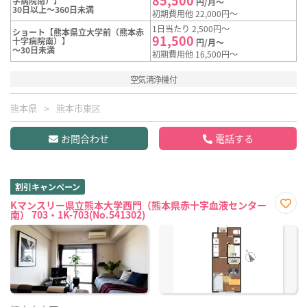
字病院南）】
円/月～
30日以上～360日未満
初期費用他 22,000円～
1日当たり 2,500円～
ショート【熊本県立大学前（熊本赤
91,500
十字病院南）】
円/月～
～30日未満
初期費用他 16,500円～
空気清浄機付
熊本県
熊本市東区
お問合わせ
電話する
割引キャンペーン
Kマンスリー県立熊本大学西門（熊本県赤十字血液センター
南） 703・1K-703(No.541302)
お気
に入
り登
録