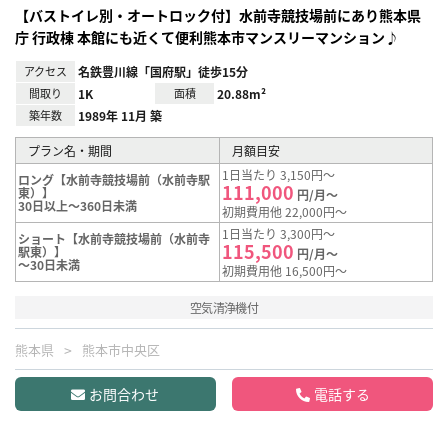
【バストイレ別・オートロック付】水前寺競技場前にあり熊本県
庁 行政棟 本館にも近くて便利熊本市マンスリーマンション♪
アクセス
名鉄豊川線「国府駅」徒歩15分
間取り
1K
面積
20.88m²
築年数
1989年 11月 築
プラン名・期間
月額目安
1日当たり 3,150円～
ロング【水前寺競技場前（水前寺駅
111,000
東）】
円/月～
30日以上～360日未満
初期費用他 22,000円～
1日当たり 3,300円～
ショート【水前寺競技場前（水前寺
115,500
駅東）】
円/月～
～30日未満
初期費用他 16,500円～
空気清浄機付
熊本県
熊本市中央区
お問合わせ
電話する