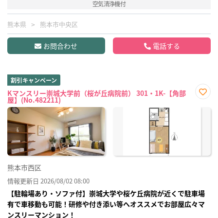
空気清浄機付
熊本県
熊本市中央区
お問合わせ
電話する
割引キャンペーン
Kマンスリー崇城大学前（桜が丘病院前） 301・1K-【角部
屋】(No.482211)
お気
に入
り登
録
熊本市西区
情報更新日 2026/08/02 08:00
【駐輪場あり・ソファ付】崇城大学や桜ケ丘病院が近くで駐車場
有で車移動も可能！研修や付き添い等へオススメでお部屋広々マ
ンスリーマンション！