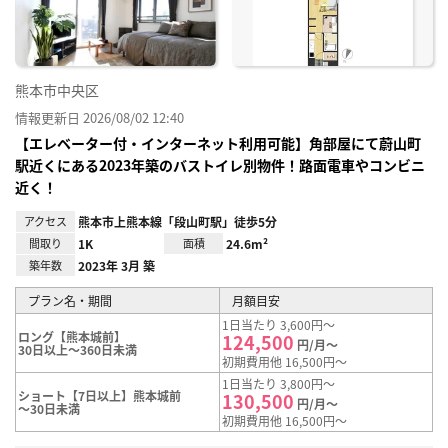
熊本市中央区
情報更新日 2026/08/02 12:40
【エレベーター付・インターネット利用可能】角部屋にて蔚山町
駅近くにある2023年築のバストイレ別物件！路面電車やコンビニ
近く！
アクセス
熊本市上熊本線「段山町駅」徒歩5分
間取り
1K
面積
24.6m²
築年数
2023年 3月 築
プラン名・期間
月額目安
1日当たり 3,600円～
ロング【熊本城前】
124,500
円/月～
30日以上～360日未満
初期費用他 16,500円～
1日当たり 3,800円～
ショート【7日以上】熊本城前
130,500
円/月～
～30日未満
初期費用他 16,500円～