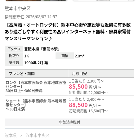
熊本市中央区
情報更新日 2026/08/02 14:57
【高層階・オートロック付】熊本中心街や施設等も近隣に有多数
あり過ごしやすく利便性の高いインターネット無料・家具家電付
マンスリーマンション♪
アクセス
豊肥本線「南熊本駅」
間取り
1K
面積
21m²
築年数
1990年 2月 築
プラン名・期間
月額目安
1日当たり 2,300円～
ロング【熊本市医師会 熊本地域医療
85,500
センター】
円/月～
30日以上～360日未満
初期費用他 22,000円～
1日当たり 2,400円～
ショート【熊本市医師会 熊本地域医
88,500
療センター】
円/月～
～30日未満
初期費用他 16,500円～
空気清浄機付
熊本県
熊本市中央区