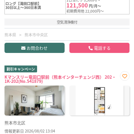
ロング【滝田口駅前】
121,500
円/月～
30日以上～360日未満
初期費用他 22,000円～
空気清浄機付
熊本県
熊本市中央区
お問合わせ
電話する
割引キャンペーン
Kマンスリー竜田口駅前（熊本インターチェンジ西） 202・
1K-202(No.541879)
お気
に入
り登
録
熊本市北区
情報更新日 2026/08/02 13:04