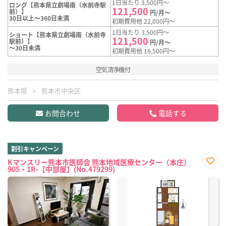
1日当たり 3,500円～
ロング【熊本県立劇場南（水前寺駅
121,500
前）】
円/月～
30日以上～360日未満
初期費用他 22,000円～
1日当たり 3,500円～
ショート【熊本県立劇場南（水前寺
121,500
駅前）】
円/月～
～30日未満
初期費用他 16,500円～
空気清浄機付
熊本県
熊本市中央区
お問合わせ
電話する
割引キャンペーン
Kマンスリー熊本市医師会 熊本地域医療センター（本庄）
905・1R-【中部屋】(No.479299)
お気
に入
り登
録