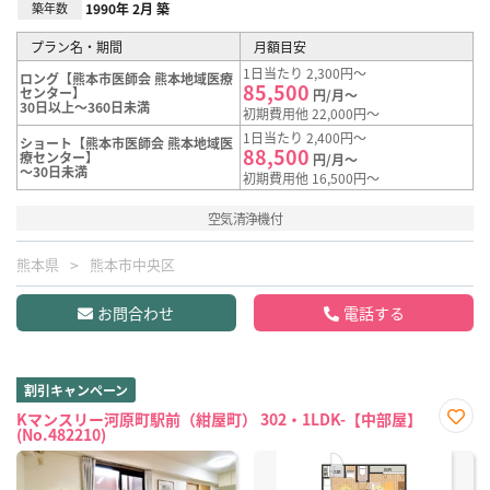
築年数
1990年 2月 築
プラン名・期間
月額目安
1日当たり 2,300円～
ロング【熊本市医師会 熊本地域医療
85,500
センター】
円/月～
30日以上～360日未満
初期費用他 22,000円～
1日当たり 2,400円～
ショート【熊本市医師会 熊本地域医
88,500
療センター】
円/月～
～30日未満
初期費用他 16,500円～
空気清浄機付
熊本県
熊本市中央区
お問合わせ
電話する
割引キャンペーン
Kマンスリー河原町駅前（紺屋町） 302・1LDK-【中部屋】
(No.482210)
お気
に入
り登
録