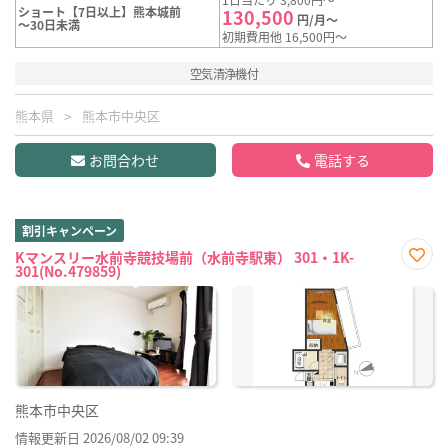
ショート【7日以上】熊本城前
130,500
円/月～
～30日未満
初期費用他 16,500円～
空気清浄機付
熊本県
熊本市中央区
お問合わせ
電話する
割引キャンペーン
Kマンスリー水前寺競技場前（水前寺駅東） 301・1K-
301(No.479859)
お気
に入
り登
録
熊本市中央区
情報更新日 2026/08/02 09:39