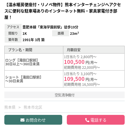
【温水暖房便座付・リノベ物件】熊本インターチェンジへアクセ
スに便利な駐車場ありのインターネット無料・家具家電付き部
屋！
アクセス
豊肥本線「東海学園前駅」徒歩19分
間取り
1K
面積
23m²
築年数
1991年 3月 築
プラン名・期間
月額目安
1日当たり 2,800円～
ロング【滝田口駅前】
100,500
円/月～
30日以上～360日未満
初期費用他 22,000円～
1日当たり 3,100円～
ショート【滝田口駅前】
109,500
円/月～
～30日未満
初期費用他 16,500円～
空気清浄機付
熊本県
熊本市北区
お問合わせ
電話する