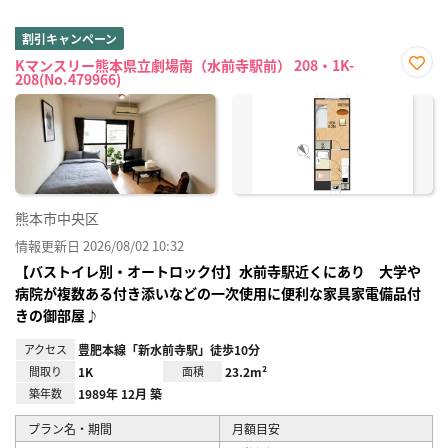
割引キャンペーン
Kマンスリー熊本県立劇場南（水前寺駅前） 208・1K-
208(No.479966)
お気
に入
り登
録
熊本市中央区
情報更新日 2026/08/02 10:32
【バストイレ別・オートロック付】水前寺駅近くにあり 大学や
病院が複数ある付き添いなどの一次使用に便利な家具家電備品付
きの御部屋♪
アクセス
豊肥本線「新水前寺駅」徒歩10分
間取り
1K
面積
23.2m²
築年数
1989年 12月 築
プラン名・期間
月額目安