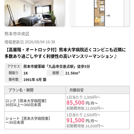
り登
録
熊本市中央区
情報更新日 2026/08/04 16:38
【高層階・オートロック付】熊本大学病院近くコンビニも近隣に
多数あり過ごしやすく利便性の高いマンスリーマンション♪
アクセス
熊本市健軍線「九品寺交差点駅」徒歩5分
間取り
1K
面積
21.56m²
築年数
1991年 6月 築
プラン名・期間
月額目安
1日当たり 2,300円～
ロング【熊本大学病院東】
85,500
円/月～
30日以上～360日未満
初期費用他 22,000円～
1日当たり 2,500円～
ショート【熊本大学病院東】
91,500
円/月～
～30日未満
初期費用他 16,500円～