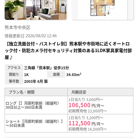
熊本市中央区
情報更新日 2026/08/02 12:46
【独立洗面台付・バストイレ別】熊本駅や市街地に近くオートロ
ック付・防犯カメラ付セキュリティ対策のある1LDK家具家電付部
屋♪
アクセス
三角線「熊本駅」徒歩15分
間取り
1K
面積
34.65m²
築年数
2003年 6月 築
プラン名・期間
月額目安
1日当たり 3,000円～
ロング【】河原町駅前（紺屋町）
106,500
円/月～
30日以上～360日未満
初期費用他 22,000円～
1日当たり 3,200円～
ショート【河原町駅前（紺屋町）】
112,500
円/月～
～30日未満
初期費用他 16,500円～