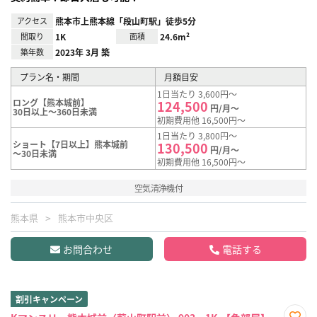
アクセス
熊本市上熊本線「段山町駅」徒歩5分
間取り
1K
面積
24.6m²
築年数
2023年 3月 築
プラン名・期間
月額目安
1日当たり 3,600円～
ロング【熊本城前】
124,500
円/月～
30日以上～360日未満
初期費用他 16,500円～
1日当たり 3,800円～
ショート【7日以上】熊本城前
130,500
円/月～
～30日未満
初期費用他 16,500円～
空気清浄機付
熊本県
熊本市中央区
お問合わせ
電話する
割引キャンペーン