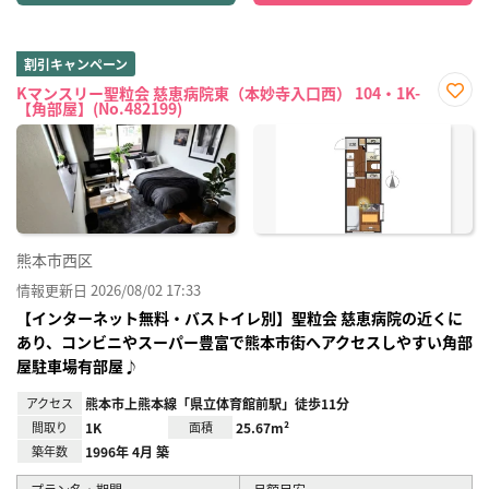
割引キャンペーン
Kマンスリー聖粒会 慈恵病院東（本妙寺入口西） 104・1K-
【角部屋】(No.482199)
お気
に入
り登
録
熊本市西区
情報更新日 2026/08/02 17:33
【インターネット無料・バストイレ別】聖粒会 慈恵病院の近くに
あり、コンビニやスーパー豊富で熊本市街へアクセスしやすい角部
屋駐車場有部屋♪
アクセス
熊本市上熊本線「県立体育館前駅」徒歩11分
間取り
1K
面積
25.67m²
築年数
1996年 4月 築