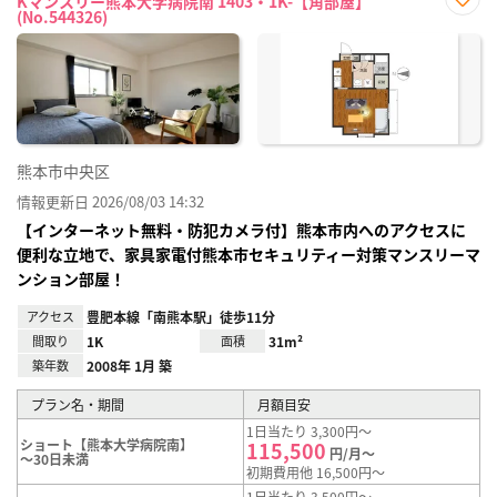
Kマンスリー熊本大学病院南 1403・1K-【角部屋】
(No.544326)
お気
に入
り登
録
熊本市中央区
情報更新日 2026/08/03 14:32
【インターネット無料・防犯カメラ付】熊本市内へのアクセスに
便利な立地で、家具家電付熊本市セキュリティー対策マンスリーマ
ンション部屋！
アクセス
豊肥本線「南熊本駅」徒歩11分
間取り
1K
面積
31m²
築年数
2008年 1月 築
プラン名・期間
月額目安
1日当たり 3,300円～
ショート【熊本大学病院南】
115,500
円/月～
～30日未満
初期費用他 16,500円～
1日当たり 3,500円～