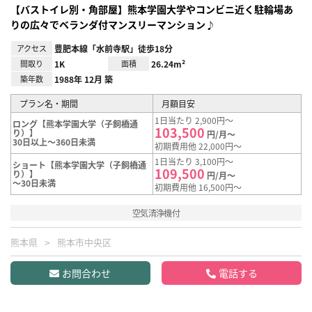
【バストイレ別・角部屋】熊本学園大学やコンビニ近く駐輪場あ
りの広々でベランダ付マンスリーマンション♪
アクセス
豊肥本線「水前寺駅」徒歩18分
間取り
1K
面積
26.24m²
築年数
1988年 12月 築
プラン名・期間
月額目安
1日当たり 2,900円～
ロング【熊本学園大学（子飼橋通
103,500
り）】
円/月～
30日以上～360日未満
初期費用他 22,000円～
1日当たり 3,100円～
ショート【熊本学園大学（子飼橋通
109,500
り）】
円/月～
～30日未満
初期費用他 16,500円～
空気清浄機付
熊本県
熊本市中央区
お問合わせ
電話する