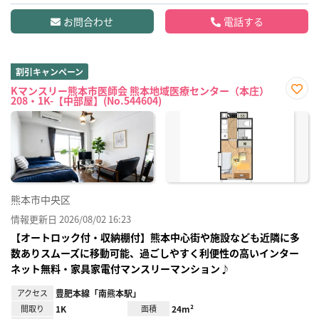
お問合わせ
電話する
割引キャンペーン
Kマンスリー熊本市医師会 熊本地域医療センター（本庄）
208・1K-【中部屋】(No.544604)
お気
に入
り登
録
熊本市中央区
情報更新日 2026/08/02 16:23
【オートロック付・収納棚付】熊本中心街や施設なども近隣に多
数ありスムーズに移動可能、過ごしやすく利便性の高いインター
ネット無料・家具家電付マンスリーマンション♪
アクセス
豊肥本線「南熊本駅」
間取り
1K
面積
24m²