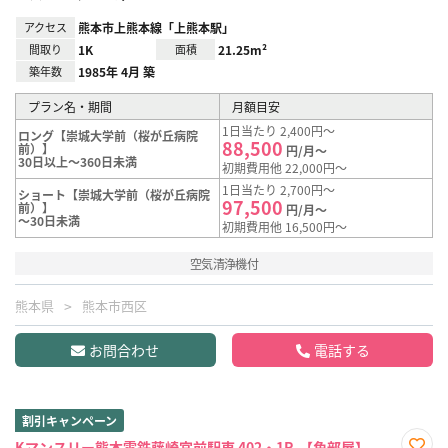
アクセス
熊本市上熊本線「上熊本駅」
間取り
1K
面積
21.25m²
築年数
1985年 4月 築
プラン名・期間
月額目安
1日当たり 2,400円～
ロング【崇城大学前（桜が丘病院
88,500
前）】
円/月～
30日以上～360日未満
初期費用他 22,000円～
1日当たり 2,700円～
ショート【崇城大学前（桜が丘病院
97,500
前）】
円/月～
～30日未満
初期費用他 16,500円～
空気清浄機付
熊本県
熊本市西区
お問合わせ
電話する
割引キャンペーン
Kマンスリー熊本電鉄藤崎宮前駅東 402・1R-【角部屋】